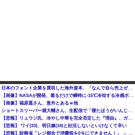
日本のフォント企業を買収した海外資本、「なんで自ら売上ゼロにするようなことするの」とドン引きするよう
【画像】NASAが開発、着るだけで瞬時に-15℃冷却する冷感ポンチョが3,980円ｗｗｗｗｗ
【画像】福原遥さん、意外とあるｗ他
ショートスリーパー堀大輔さん、生配信で「寝たほうがいんじゃないですか？」というコメントにブチギレ！ガチで怖すぎると話題に・・・
【悲報】リュウジ氏、冷やし中華を完全否定した『理由』、ガチでヤバイ・・・・・・
【悲報】 ワイ(33)、明日嫁(34)と妊活しないといけなくて辛い
【悲報】財務省「レジ都合で消費税を0％にできません！」 → X民「指定ゴミ袋を買ってレシート見たら消費税はゼロになるんだけど？」ｗｗｗｗｗｗｗｗ...