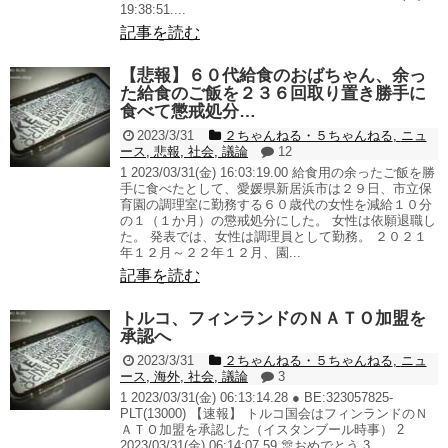
19:38:51....
記事を読む
【悲報】６０代給食のおばちゃん、余っ
た給食のご飯を２３６回取り置き勝手に
食べて懲戒処分…
2023/3/31
２ちゃんねる・５ちゃんねる
,
ニュ
ース
,
悲報
,
社会
,
議論
12
1 2023/03/31(金) 16:03:19.00 給食用の余ったご飯を勝
手に食べたとして、愛媛県新居浜市は２９日、市立保
育園の調理室に勤務する６０歳代の女性を減給１０分
の１（１か月）の懲戒処分にした。 女性は依願退職し
た。 発表では、女性は調理員として勤務。 ２０２１
年１２月～２２年１２月、園...
記事を読む
トルコ、フィンランドのＮＡＴＯ加盟を
承認へ
2023/3/31
２ちゃんねる・５ちゃんねる
,
ニュ
ース
,
海外
,
社会
,
議論
3
1 2023/03/31(金) 06:13:14.28 ● BE:323057825-
PLT(13000) 【速報】 トルコ国会はフィンランドのＮ
ＡＴＯ加盟を承認した（イスタンブール時事） 2
2023/03/31(金) 06:14:07.59 🎊おめでとう 3