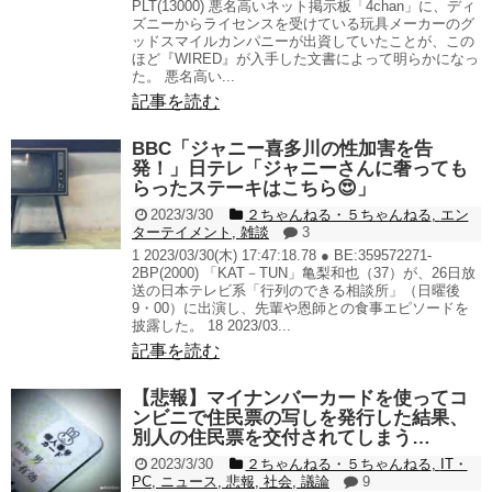
PLT(13000) 悪名高いネット掲示板「4chan」に、ディ
ズニーからライセンスを受けている玩具メーカーのグ
ッドスマイルカンパニーが出資していたことが、この
ほど『WIRED』が入手した文書によって明らかになっ
た。 悪名高い...
記事を読む
BBC「ジャニー喜多川の性加害を告
発！」日テレ「ジャニーさんに奢っても
らったステーキはこちら😍」
2023/3/30
２ちゃんねる・５ちゃんねる
,
エン
ターテイメント
,
雑談
3
1 2023/03/30(木) 17:47:18.78 ● BE:359572271-
2BP(2000) 「KAT－TUN」亀梨和也（37）が、26日放
送の日本テレビ系「行列のできる相談所」（日曜後
9・00）に出演し、先輩や恩師との食事エピソードを
披露した。 18 2023/03...
記事を読む
【悲報】マイナンバーカードを使ってコ
ンビニで住民票の写しを発行した結果、
別人の住民票を交付されてしまう…
2023/3/30
２ちゃんねる・５ちゃんねる
,
IT・
PC
,
ニュース
,
悲報
,
社会
,
議論
9