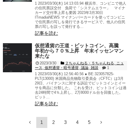
1 2023/03/30(木) 14:13:03.94 横浜市、コンビニで他人
の住民票誤交付 負荷で「システムエラー」 マイナ
カード交付率上昇も要因 2023年3月30日
ITmadiaNEWS マイナンバーカードを使ってコンビニ
で住民票の写しを発行できるサービスで、他人の住民
票の写しを誤って発行する...
記事を読む
仮想通貨の王道・ビットコイン、高騰
年初から７０％上昇 年末イッセンマン
来たな
2023/3/30
２ちゃんねる・５ちゃんねる
,
ニュ
ース
,
仮想通貨・暗号通貨
,
議論
,
雑談
1
1 2023/03/30(木) 12:56:40.56 ● BE:323057825-
PLT(13000) 米国商品先物取引委員会（CFTC）は3月
29日、バイナンスに対する訴訟でビットコインとイー
サを商品に分類した。 これを受け、ビットコインは過
去24時間で4％上昇し、2万8000ドル台を回復した。
ビット...
記事を読む
1
2
3
4
5