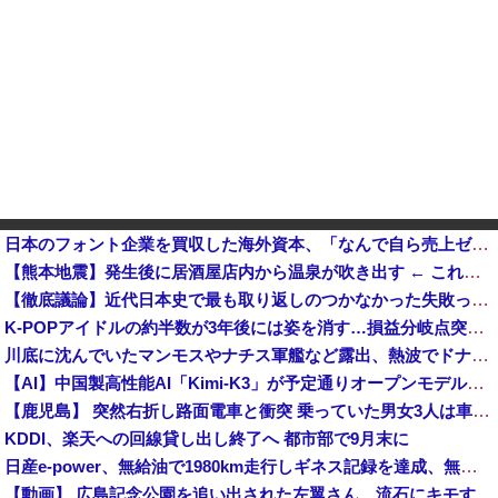
日本のフォント企業を買収した海外資本、「なんで自ら売上ゼロにするようなことするの」とドン引きするよう
【熊本地震】発生後に居酒屋店内から温泉が吹き出す ← これ前触れじゃね？
【徹底議論】近代日本史で最も取り返しのつかなかった失敗って何？
K-POPアイドルの約半数が3年後には姿を消す…損益分岐点突破は4％未満
川底に沈んでいたマンモスやナチス軍艦など露出、熱波でドナウ川が歴史的渇水！他
【AI】中国製高性能AI「Kimi-K3」が予定通りオープンモデル化される
【鹿児島】 突然右折し路面電車と衝突 乗っていた男女3人は車を放置しダッシュで逃走中
KDDI、楽天への回線貸し出し終了へ 都市部で9月末に
日産e-power、無給油で1980km走行しギネス記録を達成、無駄な発電や送電ロスなくEVよりエコを証明
【動画】 広島記念公園を追い出された左翼さん、流石にキモすぎて炎上