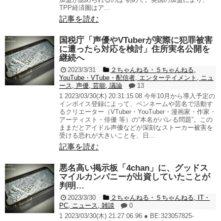
TPP経済圏はア...
記事を読む
国税庁「声優やVTuberが実際に犯罪被害
に遭ったら対応を検討」住所実名公開を
継続へ
2023/3/31
２ちゃんねる・５ちゃんねる
,
YouTube・VTube・配信者
,
エンターテイメント
,
ニュ
ース
,
声優
,
芸能
,
議論
13
1 2023/03/30(木) 20:31:15.08 今年10月から導入予定の
インボイス登録によって、ペンネームや芸名で活動す
るクリエーター（VTuber・YouTuber・漫画家・作家・
アーティスト・俳優 等）の“本名がバレる問題”。この
ままだとアイドル声優などが深刻なストーカー被害を
受ける恐れが大きいことを、日...
記事を読む
悪名高い掲示板「4chan」に、グッドス
マイルカンパニーが出資していたことが
判明…
2023/3/30
２ちゃんねる・５ちゃんねる
,
IT・
PC
,
ニュース
,
雑談
0
1 2023/03/30(木) 21:27:06.96 ● BE:323057825-