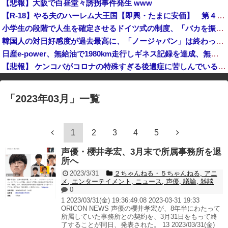
【悲報】大阪で白昼堂々誘拐事件発生 www
「日本は危険だ」と吹聴したのを真に受けた中国人旅行客、だが代替旅行先が日本ほど安全ではなかった結果……
【R-18】やる夫のハーレム大王国【即興・たまに安価】 第４３９話
「盗人たけだけしい」中国国防省が防衛白書に反発…日本の新型軍国主義と批判！
小学生の段階で人生を確定させるドイツ式の制度、「バカを振い落せるから合理的だ」と自惚れていた結果……
岸田文雄元首相「円安を阻止するために日米の通貨当局が実施した為替介入は一時しのぎに過ぎない」
韓国人の対日好感度が過去最高に、「ノージャパン」は終わった？＝ネット「中国より100倍いい」
日産e-power、無給油で1980km走行しギネス記録を達成、無駄な発電や送電ロスなくEVよりエコを証明
【悲報】 ケンコバがコロナの特殊すぎる後遺症に苦しんでいる模様…お前らの周りにもこんな奴いる？
※アドブロック等の広告非表示プラグインやアドオンを利用している場合、
一部のコンテンツが表示されなくなったり、サイト全体のレイアウトが崩れ
「
2023年03月
」
一覧
たりする場合があります。
1
2
3
4
5
声優・櫻井孝宏、3月末で所属事務所を退
所へ
2023/3/31
２ちゃんねる・５ちゃんねる
,
アニ
メ
,
エンターテイメント
,
ニュース
,
声優
,
議論
,
雑談
0
1 2023/03/31(金) 19:36:49.08 2023-03-31 19:33
ORICON NEWS 声優の櫻井孝宏が、8年半にわたって
所属していた事務所との契約を、3月31日をもって終
了することが同日、発表された。 13 2023/03/31(金)