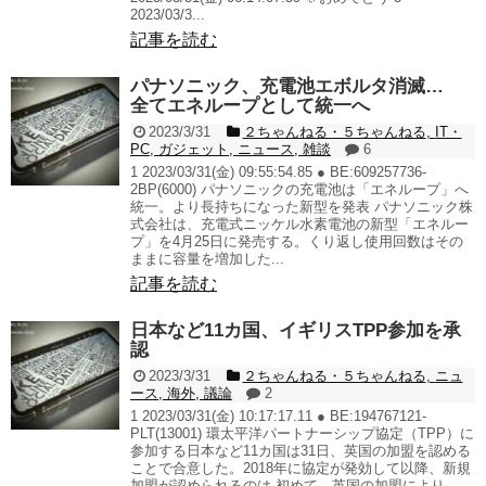
2023/03/3...
記事を読む
パナソニック、充電池エボルタ消滅…
全てエネループとして統一へ
2023/3/31
２ちゃんねる・５ちゃんねる
,
IT・
PC
,
ガジェット
,
ニュース
,
雑談
6
1 2023/03/31(金) 09:55:54.85 ● BE:609257736-
2BP(6000) パナソニックの充電池は「エネループ」へ
統一。より長持ちになった新型を発表 パナソニック株
式会社は、充電式ニッケル水素電池の新型「エネルー
プ」を4月25日に発売する。くり返し使用回数はその
ままに容量を増加した...
記事を読む
日本など11カ国、イギリスTPP参加を承
認
2023/3/31
２ちゃんねる・５ちゃんねる
,
ニュ
ース
,
海外
,
議論
2
1 2023/03/31(金) 10:17:17.11 ● BE:194767121-
PLT(13001) 環太平洋パートナーシップ協定（TPP）に
参加する日本など11カ国は31日、英国の加盟を認める
ことで合意した。2018年に協定が発効して以降、新規
加盟が認められるのは 初めて。英国の加盟により、