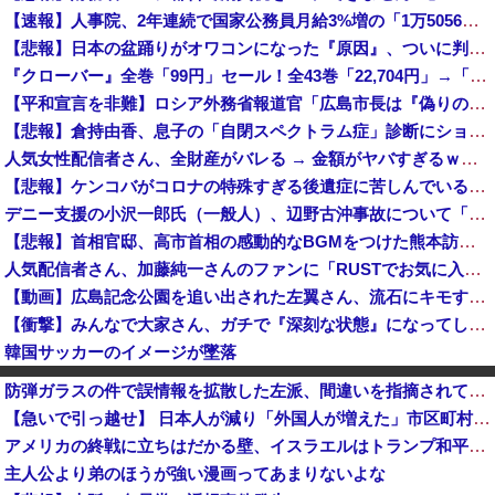
【速報】人事院、2年連続で国家公務員月給3%増の「1万5056円」引き上げ勧告 2年で6%超え
【悲報】日本の盆踊りがオワコンになった『原因』、ついに判明する・・・・・
『クローバー』全巻「99円」セール！全43巻「22,704円」→「4,257円」！実写ドラマ化もされたチャンピオンが誇る名作ヤンキー漫画！『ドロ...
【平和宣言を非難】ロシア外務省報道官「広島市長は『偽りの呪文』繰り返している」
【悲報】倉持由香、息子の「自閉スペクトラム症」診断にショックで涙… 見逃していた乳幼児期のサインとは？
人気女性配信者さん、全財産がバレる → 金額がヤバすぎるｗｗｗｗｗｗ
【悲報】ケンコバがコロナの特殊すぎる後遺症に苦しんでいる模様…お前らの周りにもこんな奴いる？
デニー支援の小沢一郎氏（一般人）、辺野古沖事故について「玉城デニー知事の責任ではないが、不幸な出来事を悪宣伝に利用する人がいる」
【悲報】首相官邸、高市首相の感動的なBGMをつけた熊本訪問の感動ムービーを投稿
人気配信者さん、加藤純一さんのファンに「RUSTでお気に入りの配信者が負けて嫌だよな？空気読めってなるよな？その結果がVCR。お前らVCR向いて...
【動画】広島記念公園を追い出された左翼さん、流石にキモすぎて炎上
【衝撃】みんなで大家さん、ガチで『深刻な状態』になってしまう・・・・
韓国サッカーのイメージが墜落
「ピクサー最大の失敗だ」と日本を舞台にした某アメリカ産アニメが話題に、日本と韓国の両方に失礼すぎるわ……
防弾ガラスの件で誤情報を拡散した左派、間違いを指摘されても頑として認めなかった結果……
東大調査「外国人受け入れ反対」大幅増（20.7pt増）、若い世代で増加幅大
【急いで引っ越せ】 日本人が減り「外国人が増えた」市区町村ランキングキタ━━!
愛煙家「喫煙者の権利がマジで侵害されてる。これ合法ですから。いくら税金を我々が払ってるんだと。副流煙もクソもあるのかな」
アメリカの終戦に立ちはだかる壁、イスラエルはトランプ和平案に「同意せず」！
声優の声でAI動画作ってる人達、終了へ
主人公より弟のほうが強い漫画ってあまりないよな
太陽光発電所で、銅線およそ2.2トン（時価およそ330万円相当）盗んだなど、ベトナム国籍（無職）２人逮捕、盗まれた銅線の半分はすでに売却 富山で...