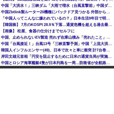
中国「大洪水！」三峡ダム「大雨で増水（台風直撃前」中国ダム「緊急放流！」中国鉄道「列車が走行中に流される」中国避難所「支援物資は有料です」謎の勢力「え」→
中国Zbtlink製ルーター20機種にバックドア見つかる 外部から完全制御のおそれ
「中国人ってこんなに嫌われているの？」日本生活9年目で明かす本心！
【韓国株】 7月のKOSPI 28.9％下落…通貨危機を超える過去最大の下げ幅
【画像】 松屋、食器の仕分けまでセルフに
中国、止められないEV製造 売れず在庫山積み「売れたこと」にして補助金を騙し取る事案を思いつきが横行
中国「台風接近！」台風13号「三峡直撃予測」中国「上流大洪水！（三峡上流」中国都市「8/5の映像（動画」三峡ダム「緊急放流（決壊危機」中国「下流大水害（震え声」→
韓国人インフルエンサー(49)、日本で次々と車に衝突 計7台巻き込み 八王子
岸田文雄元首相「円安を阻止するために日米の通貨当局が実施した為替介入は一時しのぎに過ぎない」
中国とロシア海軍艦艇4隻が日本列島を一周…防衛省が全航路を公開！
「あきれてモノが言えない」「国を維持できるの？」外国人の永住許可要件の厳格化で在日中国人の本音は？
【速報】 中露の武装軍艦4隻が日本一周『いつでも国家沈没させられるぞ』
【為替相場】 ドル円は1ドル158円台半ば 介入警戒をしつつ円売りが続行
ヨーロッパが中国製メガソーラーを締め出しｗｗｗ
インドネシア「高速鉄道！」中国「大赤字！」インドネシア「運営会社の株式購入！（負債対策」中国「はい（巨額負債」インドネシア「700km延伸計画！（実質中止」→
クビになったバイト先の店長のインスタ見つけた