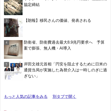
協定締結
【朗報】移民さんの価値、発表される
防衛省、防衛費過去最大8.9兆円要求へ 予算
案で膨張、無人機・AI導入
岸田文雄元首相「円安を阻止するために日米の
通貨当局が実施した為替介入は一時しのぎに過
ぎない」
もっと人気の記事をみる
別タブで開く