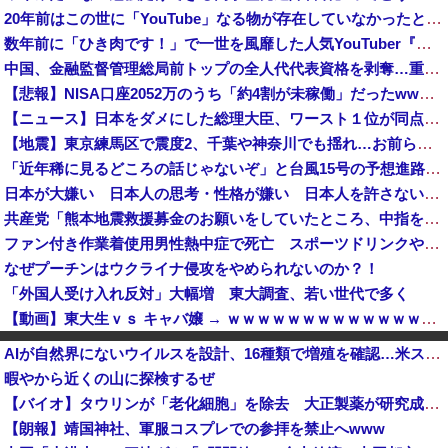
20年前はこの世に「YouTube」なる物が存在していなかったという事実
数年前に「ひき肉です！」で一世を風靡した人気YouTuber『ちょんまげ小僧』さん、とんでもないことになっていた
中国、金融監督管理総局前トップの全人代代表資格を剥奪…重大な規律違反で！
【悲報】NISA口座2052万のうち「約4割が未稼働」だったwwwwww
【ニュース】日本をダメにした総理大臣、ワースト１位が同点でこの人ｗｗｗｗｗｗ
【地震】東京練馬区で震度2、千葉や神奈川でも揺れ…お前ら気付いた？
「近年稀に見るどころの話じゃないぞ」と台風15号の予想進路に困惑する人が多数、偏西風が全く通用していないんだけど……
日本が大嫌い 日本人の思考・性格が嫌い 日本人を許さない 日本なんか消滅してほしい [8/8]
共産党「熊本地震救援募金のお願いをしていたところ、中指を立てられました。中指がメガネに当たり、危うく怪我をするところでした」
ファン付き作業着使用男性熱中症で死亡 スポーツドリンクやゼリー飲料持参も [8/8]
なぜプーチンはウクライナ侵攻をやめられないのか？！
「外国人受け入れ反対」大幅増 東大調査、若い世代で多く
【動画】東大生ｖｓ キャバ嬢 → ｗｗｗｗｗｗｗｗｗｗｗｗｗｗｗｗｗｗ
【悲報】嵐の活動休止の影響か…相葉雅紀のレコメンが9月いっぱいで終了へ
AIが自然界にないウイルスを設計、16種類で増殖を確認…米スタンフォード大！
論争になった「ディスク販売終了」、カプコンの回答と衝撃の詳細がコチラ・・・「え？ウチはデジタルが9割なんで特に影響ないっすよｗ」
暇やから近くの山に探検するぜ
「平和を願う女子児童を警察が取り押さえて移動させた」と市民団体が告発、「児童……どこ？」とガチで困惑する人が続出
【バイオ】タウリンが「老化細胞」を除去 大正製薬が研究成果を発表
岸田文雄「日米の為替介入は一時しのぎに過ぎない。私なら円を強くすることが出来る」
【朗報】靖国神社、軍服コスプレでの参拝を禁止へwww
「感動のフィナーレだ」と某野党が達成した偉業に称賛の声が殺到、なんかヒーロー番組の最終回を見ているような気分に……