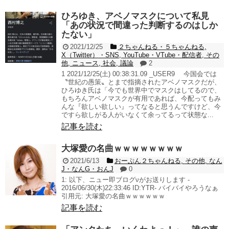
ひろゆき、アベノマスクについて私見
「あの状況で間違った判断するのはしか
たない」
2021/12/25
２ちゃんねる・５ちゃんねる
,
X（Twitter）・SNS
,
YouTube・VTube・配信者
,
その
他
,
ニュース
,
社会
,
議論
2
1 2021/12/25(土) 00:38:31.09 _USER9 今国会では
〝世紀の愚策〟とまで指摘されたアベノマスクだが、
ひろゆき氏は「今でも世界中でマスクはしてるので、
もちろんアベノマスクが有用であれば、今配ってもみ
んな『欲しい欲しい』ってなると思うんですけど、今
ですら欲しがる人がいなくて余ってるって状態な...
記事を読む
大塚愛の名曲ｗｗｗｗｗｗｗｗ
2021/6/13
おーぷん２ちゃんねる
,
その他
,
なん
J・なんG・おんJ
0
1: 以下、ニュー即ブログνがお送りします -
2016/06/30(木)22:33:46 ID:YTR- バイバイやろうなぁ
引用元: 大塚愛の名曲ｗｗｗｗｗｗ
記事を読む