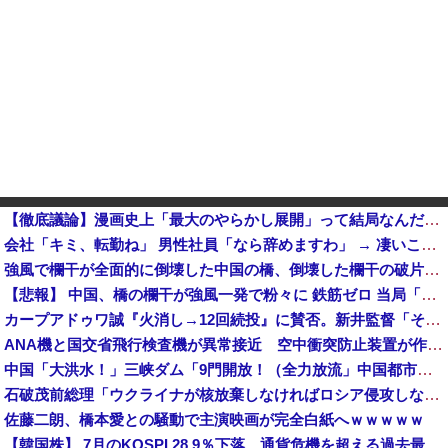
【徹底議論】漫画史上「最大のやらかし展開」って結局なんだと思う？
会社「キミ、転勤ね」 男性社員「なら辞めますわ」 → 凄いことになるｗｗｗｗｗｗ
強風で欄干が全面的に倒壊した中国の橋、倒壊した欄干の破片を調べると凄まじい事実が発覚して……
【悲報】 中国、橋の欄干が強風一発で粉々に 鉄筋ゼロ 当局「接着剤でくっつけただけ」「正常で、品質問題はない」
カープアドゥワ誠『火消し→12回続投』に賛否。新井監督「それは決めていた」【監督談話/反省会】他
ANA機と国交省飛行検査機が異常接近 空中衝突防止装置が作動も“ニアミス認定せず” 国交省判断
中国「大洪水！」三峡ダム「9門開放！（全力放流」中国都市「三峡沿線の道路水没」中国政府「高速道路封鎖！」中国ダム「緊急放流に合わせて開門（土砂崩れ発生」→
石破茂前総理「ウクライナが核放棄しなければロシア侵攻しなかった」！
佐藤二朗、橋本愛との騒動で主演映画が完全白紙へｗｗｗｗｗ
【韓国株】 7月のKOSPI 28.9％下落…通貨危機を超える過去最大の下げ幅