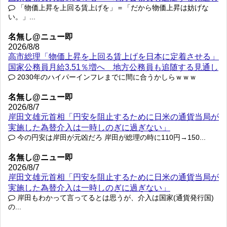
「物価上昇を上回る賃上げを」＝「だから物価上昇は妨げな
い。」...
名無し@ニュー即
2026/8/8
高市総理「物価上昇を上回る賃上げを日本に定着させる」
国家公務員月給3.51％増へ 地方公務員も追随する見通し
2030年のハイパーインフレまでに間に合うかしらｗｗｗ
名無し@ニュー即
2026/8/7
岸田文雄元首相「円安を阻止するために日米の通貨当局が
実施した為替介入は一時しのぎに過ぎない」
今の円安は岸田が元凶だろ 岸田が総理の時に110円→150...
名無し@ニュー即
2026/8/7
岸田文雄元首相「円安を阻止するために日米の通貨当局が
実施した為替介入は一時しのぎに過ぎない」
岸田もわかって言ってるとは思うが、介入は国家(通貨発行国)
の...