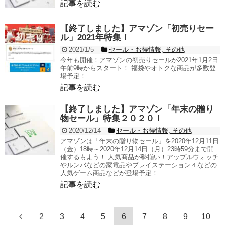
記事を読む
【終了しました】アマゾン「初売りセー
ル」2021年特集！
2021/1/5
セール・お得情報
,
その他
今年も開催！アマゾンの初売りセールが2021年1月2日
午前9時からスタート！ 福袋やオトクな商品が多数登
場予定！
記事を読む
【終了しました】アマゾン「年末の贈り
物セール」特集２０２０！
2020/12/14
セール・お得情報
,
その他
アマゾンは「年末の贈り物セール」を2020年12月11日
（金）18時～2020年12月14日（月）23時59分まで開
催するもよう！ 人気商品が勢揃い！アップルウォッチ
やルンバなどの家電品やプレイステーション４などの
人気ゲーム商品などが登場予定！
記事を読む
2
3
4
5
6
7
8
9
10