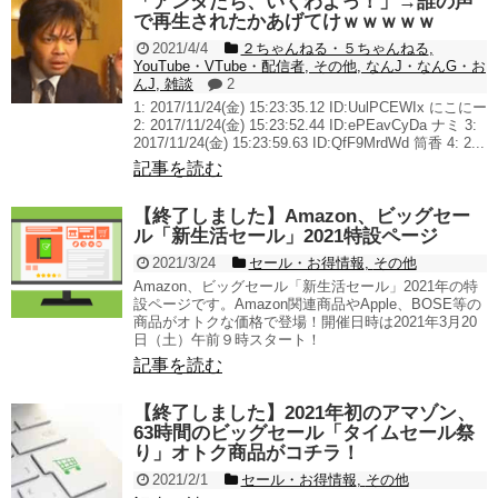
「アンタたち、いくわよっ！」→誰の声
で再生されたかあげてけｗｗｗｗｗ
2021/4/4
２ちゃんねる・５ちゃんねる
,
YouTube・VTube・配信者
,
その他
,
なんJ・なんG・お
んJ
,
雑談
2
1: 2017/11/24(金) 15:23:35.12 ID:UulPCEWIx にこにー
2: 2017/11/24(金) 15:23:52.44 ID:ePEavCyDa ナミ 3:
2017/11/24(金) 15:23:59.63 ID:QfF9MrdWd 筒香 4: 2...
記事を読む
【終了しました】Amazon、ビッグセー
ル「新生活セール」2021特設ページ
2021/3/24
セール・お得情報
,
その他
Amazon、ビッグセール「新生活セール」2021年の特
設ページです。Amazon関連商品やApple、BOSE等の
商品がオトクな価格で登場！開催日時は2021年3月20
日（土）午前９時スタート！
記事を読む
【終了しました】2021年初のアマゾン、
63時間のビッグセール「タイムセール祭
り」オトク商品がコチラ！
2021/2/1
セール・お得情報
,
その他