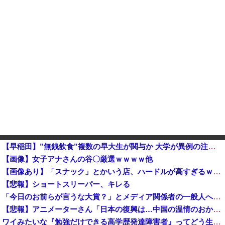
【早稲田】”無銭飲食”複数の早大生が関与か 大学が異例の注意喚起
【画像】女子アナさんの谷〇厳選ｗｗｗｗ他
【画像あり】「スナック」とかいう店、ハードルが高すぎるｗｗｗｗｗｗｗ
【悲報】ショートスリーパー、キレる
「今日のお前らが言うな大賞？」とメディア関係者の一般人への苦言にツッコミ殺到、被災地の避難所でカメラまわすのは……
【悲報】アニメーターさん「日本の復興は…中国の温情のおかげだ！」 ← 突っ込み殺到 ｗｗｗｗｗｗｗｗｗ
ワイみたいな『勉強だけできる高学歴発達障害者』ってどう生きたらいいんや？