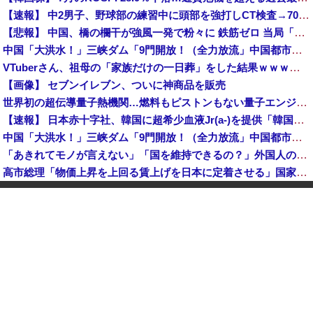
【速報】 中2男子、野球部の練習中に頭部を強打しCT検査→70代医師「問題ないです」→中学生死亡「他人のCT画像みてました」
【悲報】 中国、橋の欄干が強風一発で粉々に 鉄筋ゼロ 当局「接着剤でくっつけただけ」「正常で、品質問題はない」
中国「大洪水！」三峡ダム「9門開放！（全力放流」中国都市「三峡沿線の道路水没」中国政府「高速道路封鎖！」中国ダム「緊急放流に合わせて開門（土砂崩れ発生」→
VTuberさん、祖母の「家族だけの一日葬」をした結果ｗｗｗｗｗｗｗ
【画像】 セブンイレブン、ついに神商品を販売
世界初の超伝導量子熱機関…燃料もピストンもない量子エンジンが回った！
【速報】 日本赤十字社、韓国に超希少血液Jr(a-)を提供「韓国内では適合する血液を確保できなかった」※今回で4回目
中国「大洪水！」三峡ダム「9門開放！（全力放流」中国都市「三峡沿線の道路水没」中国政府「高速道路封鎖！」中国ダム「緊急放流に合わせて開門（土砂崩れ発生」→
「あきれてモノが言えない」「国を維持できるの？」外国人の永住許可要件の厳格化で在日中国人の本音は？
高市総理「物価上昇を上回る賃上げを日本に定着させる」国家公務員月給3.51％増へ 地方公務員も追随する見通し
【鹿児島】 突然右折し路面電車と衝突 乗っていた男女3人は車を放置しダッシュで逃走中
"テレビ大好き"高齢者の「テレビ離れ」が始まった
【イオンモール熊本】 一転して話が変わってくる「従業員の避難誘導の証言が複数」イオン側が社内規定に抵触していた疑い
1944年7月、グアム島に上陸作戦を展開する米海兵隊を空撮！
【画像】 農家ワイが作ったタマネギ、お前らの想像する1.5倍はデカいぞ
韓国サッカーのイメージが墜落