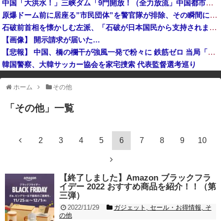
中国「大洪水！」三峡ダム「9門開放！（全力放流」中国都市「三峡沿線の道路水没」中国政府「高速道路封鎖！」中国ダム「緊急放流に合わせて開門（土砂崩れ発生」→
甲子園出場校 猛暑と資金難に苦しむ [8/8]
原爆ドーム前に居座る”市民団体”を警官隊が排除、その瞬間に周囲で見守っていた観客たちが……
飛行開発実験団のF-2戦闘機に大型の謎ミサイル…ステルス性と射程1000kmを誇る「最新鋭の空母キラー」か？！
石破前首相を懐かしむ左派、「石破が日本国民から支持されまくっていた」と主張してしまうも……
高市総理「物価上昇を上回る賃上げを日本に定着させる」国家公務員月給3.51％増へ 地方公務員も追随する見通し
【画像】 開示請求が届いた…
【悲報】 中国、橋の欄干が強風一発で粉々に 鉄筋ゼロ 当局「接着剤でくっつけただけ」「正常で、品質問題はない」
韓国警察、大韓サッカー協会を家宅捜索 代表監督選考巡り
※アドブロック等の広告非表示プラグインやアドオンを利用している場合、
ホーム
その他
一部のコンテンツが表示されなくなったり、サイト全体のレイアウトが崩れ
たりする場合があります。
「
その他
」
一覧
2
3
4
5
6
7
8
9
10
【終了しました】Amazon ブラックフラ
イデー 2022 おすすめ商品を紹介！！（第
三弾）
2022/11/29
ガジェット
,
セール・お得情報
,
そ
の他