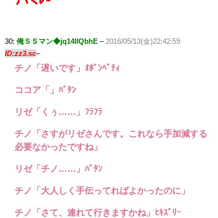
30:
俺ＳＳマン◆jq14llQbhE
–
2016/05/13(金)22:42:59
ID:zz3.sc
–
チノ「遅いです」ｵﾎﾞﾝﾍﾟﾁｨ
ココア「」ﾊﾞﾀﾝ
リゼ「くぅ……」ﾌﾗﾌﾗ
チノ「さすがリゼさんです。これなら手加減する
必要なかったですね」
リゼ「チノ……」ﾊﾞﾀﾝ
チノ「大人しく手伝ってればよかったのに」
チノ「さて、連れて行きますかね」ﾋｷｽﾞﾘｰ