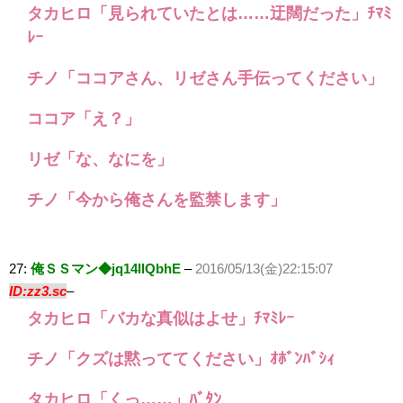
タカヒロ「見られていたとは……迂闊だった」ﾁﾏﾐ
ﾚｰ
チノ「ココアさん、リゼさん手伝ってください」
ココア「え？」
リゼ「な、なにを」
チノ「今から俺さんを監禁します」
27:
俺ＳＳマン◆jq14llQbhE
–
2016/05/13(金)22:15:07
ID:zz3.sc
–
タカヒロ「バカな真似はよせ」ﾁﾏﾐﾚｰ
チノ「クズは黙っててください」ｵﾎﾞﾝﾊﾞｼｨ
タカヒロ「くっ……」ﾊﾞﾀﾝ