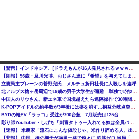
【驚愕】インドネシア、[ドラえもんが16人発見されるｗｗｗｗｗｗｗｗｗ
【朗報】56歳・及川光博、おじさん達に『希望』を与えてしまうｗｗｗｗ
立憲民主ブレーンの菅野完氏、メルチュ折田社長に人殺しを連呼
北アルプス槍ヶ岳周辺で19歳の男子大学生が遭難 単独で1泊2日の予定で入山も連絡取れず 警察が9日以降捜索予定他
中国人のリウさん、新エネ車で国境越えたら遠隔操作で30時間ロックされる！
K-POPアイドルの約半数が3年後には姿を消す…損益分岐点突破は4％未満
BYDの軽EV「ラッコ」受注が700台超 7月販売は125台
彫り師YouTuber・しげち「刺青タトゥー入れてる奴は全員バカです」「すごい民度低い」「5000円好きなんすよ、バカって」
【速報】 米農家「流石にこんな値段じゃ、米作り辞める人、出るんじゃないかなあ？？」
【悲報】 中国、橋の欄干が強風一発で粉々に 鉄筋ゼロ 当局「接着剤でくっつけただけ」「正常で、品質問題はない」