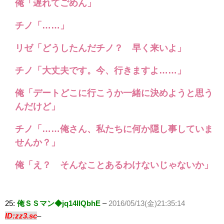
俺「遅れてごめん」
チノ「……」
リゼ「どうしたんだチノ？ 早く来いよ」
チノ「大丈夫です。今、行きますよ……」
俺「デートどこに行こうか一緒に決めようと思う
んだけど」
チノ「……俺さん、私たちに何か隠し事していま
せんか？」
俺「え？ そんなことあるわけないじゃないか」
25:
俺ＳＳマン◆jq14llQbhE
–
2016/05/13(金)21:35:14
ID:zz3.sc
–