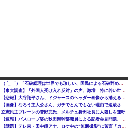
（ ´_ゝ`）「石破総理は世界でも珍しい、国民による石破辞めるなデモが自然発生した総理大臣です」
【東大調査】「外国人受け入れ反対」の声、激増 特に若い世代ほど移民反対だと明らかに→移民政策反対VS人手不足はどうするんだ？でネット大論争
【悲報】大谷翔平さん、ドジャースのヘッダー画像から消えるｗｗｗｗｗｗｗｗｗｗｗｗｗｗｗ他
【画像】なろう主人公さん、ガチでとんでもない理由で追放されるwww
立憲民主ブレーンの菅野完氏、メルチュ折田社長に人殺しを連呼
【速報】バスローブ姿の秋田県幹部職員による記者会見問題、ラブホテルからの参加だと特定「体調が優れなかったため...」とは何だったのか
【話題】テレ東・田中瞳アナ、ロケ中の“無断撮影”に苦言「カメラを向けられることに恐怖を感じます」