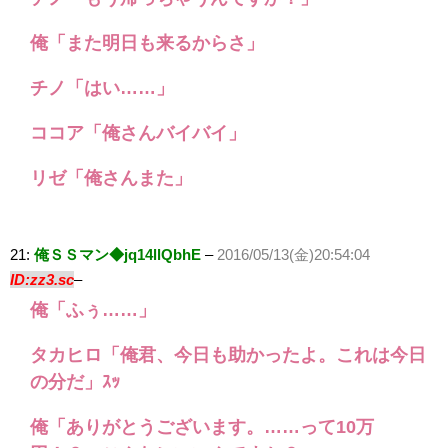
俺「また明日も来るからさ」
チノ「はい……」
ココア「俺さんバイバイ」
リゼ「俺さんまた」
21:
俺ＳＳマン◆jq14llQbhE
–
2016/05/13(金)20:54:04
ID:zz3.sc
–
俺「ふぅ……」
タカヒロ「俺君、今日も助かったよ。これは今日
の分だ」ｽｯ
俺「ありがとうございます。……って10万