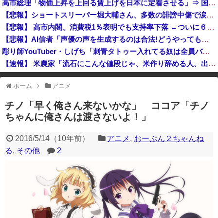
高市総理「物価上昇を上回る賃上げを日本に定着させる」⇒ 国家公務員月給3.51％増へ
中国「大豪雨！」三峡ダム「基礎部分破損」中国「全力放流！」台風13号「中国上陸予測」台風15号「中国接近（画像」中国「台風同時上陸！（穀物生産が...
【悲報】ショートスリーパー堀大輔さん、多数の誹謗中傷で涙が止まらなくなってしまう動画がネットで話題に → ………
SNSで前代未聞の規模の詐欺案件が発生、自治体3市が異例の声明を発表して事実関係を全否定
【悲報】 高市内閣、消費税1％表明でも支持率下落 →ついに６割割れ
高市総理「物価上昇を上回る賃上げを日本に定着させる」国家公務員月給3.51％増へ 地方公務員も追随する見通し
【悲報】AI信者「声優の声を生成するのは合法!どうやっても止められない！ｷｬｷｬ」法務省「普通に権利侵害っす」
彫り師YouTuber・しげち「刺青タトゥー入れてる奴は全員バカです」「すごい民度低い」「5000円好きなんすよ、バカって」
【速報】 米農家「流石にこんな値段じゃ、米作り辞める人、出るんじゃないかなあ？？」
国連事務総長「日本よ、国連にお金がない。このままでは国連が完全崩壊する。助けろ」
ホーム
アニメ
※アドブロック等の広告非表示プラグインやアドオンを利用している場合、
一部のコンテンツが表示されなくなったり、サイト全体のレイアウトが崩れ
チノ「早く俺さん来ないかな」 ココア「チノ
たりする場合があります。
ちゃんに俺さんは渡さないよ！」
2016/5/14
（
10年前
）
アニメ
,
おーぷん２ちゃんね
る
,
その他
2