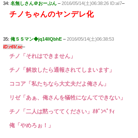
34:
名無しさん＠おーぷん
–
2016/05/14(土)06:38:26 ID:aI7
–
チノちゃんのヤンデレ化
35:
俺ＳＳマン◆jq14llQbhE
–
2016/05/14(土)06:38:53
ID:r6V.sc
–
チノ「それはできません」
チノ「解放したら通報されてしまいます」
ココア「私たちなら大丈夫だよ俺さん」
リゼ「あぁ、俺さんを犠牲になんてできない」
チノ「二人は黙っててください」ｵﾎﾞﾝﾍﾟﾁｨ
俺「やめろぉ！」