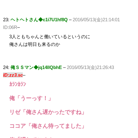
23:
ヘトヘトさん◆c1i7U1hf8Q
–
2016/05/13(金)21:14:01
ID:06R
–
3人ともちゃんと働いているというのに
俺さんは明日も来るのか
24:
俺ＳＳマン◆jq14llQbhE
–
2016/05/13(金)21:26:43
ID:zz3.sc
–
ｶﾗﾝｶﾗﾝ
俺「うーっす！」
リゼ「俺さん遅かったですね」
ココア「俺さん待ってました」