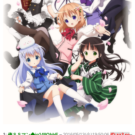
1:
俺ＳＳマン◆jq14llQbhE
–
2016/05/13(金)19:50:06
ID:zz3.sc
–