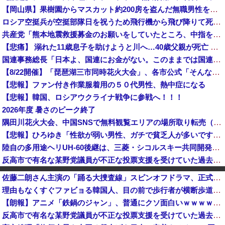
【岡山県】果樹園からマスカット約200房を盗んだ無職男性を逮捕「ぶどうを売って生活費に充てていた」※氏名非公開
ロシア空挺兵が空挺部隊日を祝うため飛行機から飛び降りて死亡！
共産党「熊本地震救援募金のお願いをしていたところ、中指を立てられました。嫌がらせ酷い」
【悲痛】 溺れた11歳息子を助けようと川へ…40歳父親が死亡 息子は母親が救助 愛知
国連事務総長「日本よ、国連にお金がない。このままでは国連が完全崩壊する。助けろ」
【8/22開催】「琵琶湖三市同時花火大会」、各市公式「そんな花火大会は存在しない」→ 高価チケットを購入した人達がSNS阿鼻叫喚
【悲報】ファン付き作業服着用の５０代男性、熱中症になる
【悲報】韓国、ロシアウクライナ戦争に参戦へ！！！
2026年度 暑さのピーク終了
隅田川花火大会、中国SNSで無料観覧エリアの場所取り転売（1席約3500円～）が横行 警告も無視警備員「ビニールシートは、人様の所有物。警告以上...
【悲報】ひろゆき「性欲が弱い男性、ガチで貧乏人が多いです。なぜなら…」
陸自の多用途ヘリUH-60後継は、三菱・シコルスキー共同開発に？！
反高市で有名な某野党議員が不正な投票支援を受けていた過去が発掘、「説明責任があるのでは？」と揶揄されており……
【祝】小坪慎也市議と添田詩織市議、結婚＆第一子誕生を発表 → ｗｗｗｗｗｗｗｗｗｗｗｗ
佐藤二朗さん主演の「踊る大捜査線」スピンオフドラマ、正式に中止との報道
【悲報】スマホゲーム、ガチで逝く・・・・・・・・
理由もなくすぐファビョる韓国人、目の前で歩行者が横断歩道を渡ったというだけで車でハネる
中国勢が圧倒的な強さを誇っていた分野で異常事態が進行中、日本勢が3人も準決勝に進む一方で中国勢が……
【朗報】アニメ「鉄鍋のジャン」、普通にクソ面白いｗｗｗｗｗｗｗｗｗｗｗ
【速報】新電力Looop「19-21時電力無料の実証開始」みんなこれにするじゃん、電力会社の勢力図が変わるか
反高市で有名な某野党議員が不正な投票支援を受けていた過去が発掘、「説明責任があるのでは？」と揶揄されており……
【今はやってない】審判への性接待疑惑、大韓サッカー協会が声明「現在は一切発生していない」「世界中のサッカー界関係者の皆さんにお詫び」