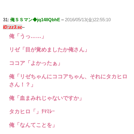
31:
俺ＳＳマン◆jq14llQbhE
–
2016/05/13(金)22:55:10
ID:zz3.sc
–
俺「うっ……」
リゼ「目が覚めましたか俺さん」
ココア「よかったぁ」
俺「リゼちゃんにココアちゃん、それにタカヒロ
さん！？」
俺「血まみれじゃないですか」
タカヒロ「」ﾁﾏﾐﾚｰ
俺「なんてことを」