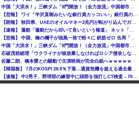
中国「大洪水！」三峡ダム「9門開放！（全力放流」中国都市「三峡沿線の道路水没」中国政府「高速道路封鎖！」中国ダム「緊急放流に合わせて開門（土砂崩れ発生」→
【悲報】 ワイ「半沢直樹みたいな銀行員カッコいい」銀行員の友人「あんな奴居ねえよ」
【朗報】 秋田県、UAEのオイルマネー2兆円が転がり込んでガチで東北最強になるぞｗｗｗｗｗｗｗ
【速報】 蓮舫「蓮舫だから叩いて良いという報道」 ネット「高市だから叩いて良いをやってるのがお前だろ」
【悲報】 中国、橋の欄干が強風一発で粉々に 鉄筋ゼロ 当局「接着剤でくっつけただけ」「正常で、品質問題はない」
中国「大洪水！」三峡ダム「9門開放！（全力放流」中国都市「三峡沿線の道路水没」中国政府「高速道路封鎖！」中国ダム「緊急放流に合わせて開門（土砂崩れ発生」→
石破茂前総理「ウクライナが核放棄しなければロシア侵攻しなかった」！
佐藤二朗、橋本愛との騒動で主演映画が完全白紙へｗｗｗｗｗ
【韓国株】 7月のKOSPI 28.9％下落…通貨危機を超える過去最大の下げ幅
【速報】 中2男子、野球部の練習中に頭部を強打しCT検査→70代医師「問題ないです」→中学生死亡「他人のCT画像みてました」
【悲報】 中国、橋の欄干が強風一発で粉々に 鉄筋ゼロ 当局「接着剤でくっつけただけ」「正常で、品質問題はない」
中国「大洪水！」三峡ダム「9門開放！（全力放流」中国都市「三峡沿線の道路水没」中国政府「高速道路封鎖！」中国ダム「緊急放流に合わせて開門（土砂崩れ発生」→
VTuberさん、祖母の「家族だけの一日葬」をした結果ｗｗｗｗｗｗｗ
【画像】 セブンイレブン、ついに神商品を販売
世界初の超伝導量子熱機関…燃料もピストンもない量子エンジンが回った！
高市総理「物価上昇を上回る賃上げを日本に定着させる」国家公務員月給3.51％増へ 地方公務員も追随する見通し