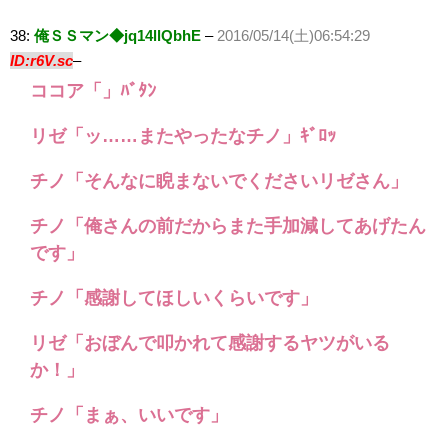
38:
俺ＳＳマン◆jq14llQbhE
–
2016/05/14(土)06:54:29
ID:r6V.sc
–
ココア「」ﾊﾞﾀﾝ
リゼ「ッ……またやったなチノ」ｷﾞﾛｯ
チノ「そんなに睨まないでくださいリゼさん」
チノ「俺さんの前だからまた手加減してあげたん
です」
チノ「感謝してほしいくらいです」
リゼ「おぼんで叩かれて感謝するヤツがいる
か！」
チノ「まぁ、いいです」