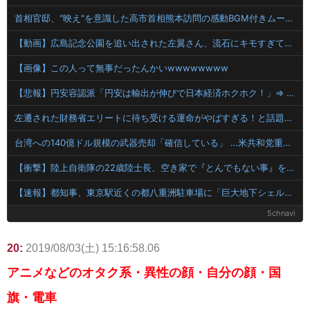
首相官邸、"映え"を意識した高市首相熊本訪問の感動BGM付きムービーを投稿「全部が全部ありがたかったです」
【動画】広島記念公園を追い出された左翼さん、流石にキモすぎて炎上
【画像】この人って無事だったんかいwwwwwwww
【悲報】円安容認派「円安は輸出が伸びで日本経済ホクホク！」⇒ 世界に売る物が無さすぎて輸出額で韓国に惨敗・・・
左遷された財務省エリートに待ち受ける運命がやばすぎる！と話題に、経歴自体はとんでもないものだが……
台湾への140億ドル規模の武器売却「確信している」 …米共和党重鎮、マコール議員が表明！
【衝撃】陸上自衛隊の22歳陸士長、空き家で『とんでもない事』をしてしまう！！！！！
【速報】都知事、東京駅近くの都八重洲駐車場に「巨大地下シェルター」整備を正式表明
5chnavi
20:
2019/08/03(土) 15:16:58.06
アニメなどのオタク系・異性の顔・自分の顔・国
旗・電車