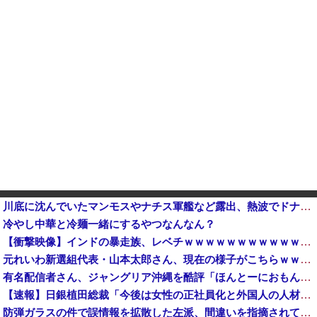
川底に沈んでいたマンモスやナチス軍艦など露出、熱波でドナウ川が歴史的渇水！
冷やし中華と冷麺一緒にするやつなんなん？
【衝撃映像】インドの暴走族、レベチｗｗｗｗｗｗｗｗｗｗｗｗｗｗｗｗ
元れいわ新選組代表・山本太郎さん、現在の様子がこちらｗｗｗｗｗ
有名配信者さん、ジャングリア沖縄を酷評「ほんとーにおもんない！カス！」→炎上→逆に配信でブチギレ反論！絶叫しながら熱弁「誰かが声を上げないといけ...
【速報】日銀植田総裁「今後は女性の正社員化と外国人の人材活用が鍵」
防弾ガラスの件で誤情報を拡散した左派、間違いを指摘されても頑として認めなかった結果……