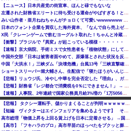
【ニュース】日本共産党の街宣車、ほんと碌でもないな
左遷された財務省エリートに待ち受ける運命がやばすぎる！と話題に、経歴自体はとんでもないものだが……
みい山作者・亜月ねねちゃんがチョロくて可愛いwwwwwww （※画像あり）他
日本のフォント企業を買収した海外資本、「なんで自ら売上ゼロにするようなことするの」とドン引きするような方針転換を……
X民「クレーンゲームで飲むヨーグルト取れた！ちゃんと冷蔵庫で冷やされてたし問題ないよねｗ」ｸﾞﾋﾞｯ→結果ｗｗｗｗｗｗｗ
【衝撃】ブラジルで『異変』が起こっている模様・・・・・・
【速報】京大病院、手術ミスで女性患者を「植物状態」にしてしまう・・・
中国外交部「日本は被害者面やめて、原爆落とされた状況を反省すべき」
中国「大洪水！」三峡ダム「決壊危機」台風13号「三峡直撃確定」日本「最も強い勢力で接近！（伊勢湾台風級」台風13号と15号「中国本土でぶつかり合...
ショートスリーパー堀大輔さん、生配信で「寝たほうがいんじゃないですか？」というコメントにブチギレ！ガチで怖すぎると話題に・・・
【悲報】リュウジ氏、冷やし中華を完全否定した『理由』、ガチでヤバイ・・・・・・
【悲報】財務省「レジ都合で消費税を0％にできません！」 → X民「指定ゴミ袋を買ってレシート見たら消費税はゼロになるんだけど？」ｗｗｗｗｗｗｗｗ...
【速報】人事院、2年連続で国家公務員月給3%増の「1万5056円」引き上げ勧告 2年で6%超え
【悲報】日本の盆踊りがオワコンになった『原因』、ついに判明する・・・・・
【悲報】 タクシー運転手、儲かりまくることが判明ｗｗｗｗｗｗｗｗ
『クローバー』全巻「99円」セール！全43巻「22,704円」→「4,257円」！実写ドラマ化もされたチャンピオンが誇る名作ヤンキー漫画！『ドロ...
【短編 ヴィクターはエインフェリアを集めるようです】 その７８
【平和宣言を非難】ロシア外務省報道官「広島市長は『偽りの呪文』繰り返している」
高市総理「物価上昇を上回る賃上げを日本に定着させる」 →国家公務員月給3.51％増へ 人事院の勧告を受け
【悲報】倉持由香、息子の「自閉スペクトラム症」診断にショックで涙… 見逃していた乳幼児期のサインとは？
【高市】「フキハラのプロ」高市早苗のほっぺたをプクッと膨らませて不貞腐れた顔がこれ
人気女性配信者さん、全財産がバレる → 金額がヤバすぎるｗｗｗｗｗｗ