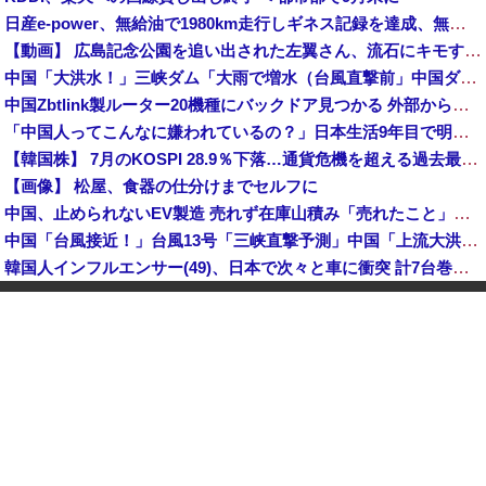
日産e-power、無給油で1980km走行しギネス記録を達成、無駄な発電や送電ロスなくEVよりエコを証明
【動画】 広島記念公園を追い出された左翼さん、流石にキモすぎて炎上
中国「大洪水！」三峡ダム「大雨で増水（台風直撃前」中国ダム「緊急放流！」中国鉄道「列車が走行中に流される」中国避難所「支援物資は有料です」謎の勢力「え」→
中国Zbtlink製ルーター20機種にバックドア見つかる 外部から完全制御のおそれ
「中国人ってこんなに嫌われているの？」日本生活9年目で明かす本心！
【韓国株】 7月のKOSPI 28.9％下落…通貨危機を超える過去最大の下げ幅
【画像】 松屋、食器の仕分けまでセルフに
中国、止められないEV製造 売れず在庫山積み「売れたこと」にして補助金を騙し取る事案を思いつきが横行
中国「台風接近！」台風13号「三峡直撃予測」中国「上流大洪水！（三峡上流」中国都市「8/5の映像（動画」三峡ダム「緊急放流（決壊危機」中国「下流大水害（震え声」→
韓国人インフルエンサー(49)、日本で次々と車に衝突 計7台巻き込み 八王子
岸田文雄元首相「円安を阻止するために日米の通貨当局が実施した為替介入は一時しのぎに過ぎない」
中国とロシア海軍艦艇4隻が日本列島を一周…防衛省が全航路を公開！
「あきれてモノが言えない」「国を維持できるの？」外国人の永住許可要件の厳格化で在日中国人の本音は？
【速報】 中露の武装軍艦4隻が日本一周『いつでも国家沈没させられるぞ』
【為替相場】 ドル円は1ドル158円台半ば 介入警戒をしつつ円売りが続行
ヨーロッパが中国製メガソーラーを締め出しｗｗｗ