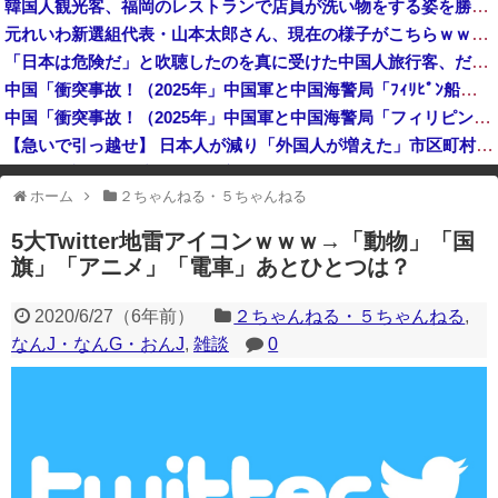
韓国人観光客、福岡のレストランで店員が洗い物をする姿を勝手に撮影するばかりか、日本は不潔な国みたいにSNSで拡散！
【悲報】ケンコバがコロナの特殊すぎる後遺症に苦しんでいる模様…お前らの周りにもこんな奴いる？
元れいわ新選組代表・山本太郎さん、現在の様子がこちらｗｗｗｗｗ
デニー支援の小沢一郎氏（一般人）、辺野古沖事故について「玉城デニー知事の責任ではないが、不幸な出来事を悪宣伝に利用する人がいる」
「日本は危険だ」と吹聴したのを真に受けた中国人旅行客、だが代替旅行先が日本ほど安全ではなかった結果……
岸田文雄元首相「円安を阻止するために日米の通貨当局が実施した為替介入は一時しのぎに過ぎない」
中国「衝突事故！（2025年」中国軍と中国海警局「ﾌｨﾘﾋﾟﾝ船の追跡中に衝突！（8/11」中国「2人死亡」中国政府「1年間隠蔽」日本「隠蔽された事実報道！（2026年」→
中国「衝突事故！（2025年」中国軍と中国海警局「フィリピン船の追跡中に衝突！（8/11」中国「2人死亡」中国政府「1年間隠蔽」日本「隠蔽された事実報道！（2026年」→
【急いで引っ越せ】 日本人が減り「外国人が増えた」市区町村ランキングキタ━━!
韓国人の対日好感度が過去最高に、「ノージャパン」は終わった？＝ネット「中国より100倍いい」
ホーム
２ちゃんねる・５ちゃんねる
※アドブロック等の広告非表示プラグインやアドオンを利用している場合、
一部のコンテンツが表示されなくなったり、サイト全体のレイアウトが崩れ
5大Twitter地雷アイコンｗｗｗ→「動物」「国
たりする場合があります。
旗」「アニメ」「電車」あとひとつは？
2020/6/27
（
6年前
）
２ちゃんねる・５ちゃんねる
,
なんJ・なんG・おんJ
,
雑談
0