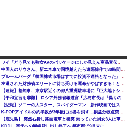
ワイ「どう見ても熟女AVのパッケージにしか見えん商品宣伝画像でも見るか...」
中国人のリウさん、新エネ車で国境越えたら遠隔操作で30時間ロックされる！
ブルームバーグ「韓国株式市場はすでに投資不適格となった」→韓国財務相「韓国経済は絶好調！ 韓国市場は安泰!!」……まあ、うん。国外からどう認識されているのかって問題だから……さ
左遷された財務省エリートに待ち受ける運命がやばすぎる！と話題に、経歴自体はとんでもないものだが……
【速報】都知事、東京駅近くの都八重洲駐車場に「巨大地下シェルター」整備を正式表明他
【平和宣言を非難】 ロシア外務省報道官「広島市長は『偽りの呪文』繰り返している」
【悲報】ソニーの大スター、スパイダーマン 新作映画ではスマホはXperiaではなくGalaxyを使用
K-POPアイドルの約半数が3年後には姿を消す…損益分岐点突破は4％未満
【鹿児島】 突然右折し路面電車と衝突 乗っていた男女3人は車を放置しダッシュで逃走中
KDDI、楽天への回線貸し出し終了へ 都市部で9月末に