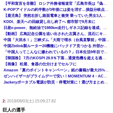
【平和宣言を非難】 ロシア外務省報道官「広島市長は『偽りの呪文』繰り返している」
K-POPアイドルの約半数が3年後には姿を消す…損益分岐点突破は4％未満
【鹿児島】 突然右折し路面電車と衝突 乗っていた男女3人は車を放置しダッシュで逃走中
KDDI、楽天への回線貸し出し終了へ 都市部で9月末に
日産e-power、無給油で1980km走行しギネス記録を達成、無駄な発電や送電ロスなくEVよりエコを証明
【動画】 広島記念公園を追い出された左翼さん、流石にキモすぎて炎上
中国「大洪水！」三峡ダム「大雨で増水（台風直撃前」中国ダム「緊急放流！」中国鉄道「列車が走行中に流される」中国避難所「支援物資は有料です」謎の勢力「え」→
中国Zbtlink製ルーター20機種にバックドア見つかる 外部から完全制御のおそれ
「中国人ってこんなに嫌われているの？」日本生活9年目で明かす本心！
【韓国株】 7月のKOSPI 28.9％下落…通貨危機を超える過去最大の下げ幅
【画像】 松屋、食器の仕分けまでセルフに
Amazon「夏のポイントキャンペーン」紙の書籍が最大25%ポイント還元 対象と条件を整理（2026年7月）
ゼンハイザーがプライムデーで安い！MOMENTUM 4・ACCENTUMなど対象モデルまとめ！
Jackeryポータブル電源が防災・停電対策に！選び方まとめ【プライムデー最終日】
2:
2019/08/03(土) 15:09:27.82
巨人の選手