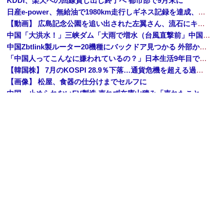
KDDI、楽天への回線貸し出し終了へ 都市部で9月末に
日産e-power、無給油で1980km走行しギネス記録を達成、無駄な発電や送電ロスなくEVよりエコを証明
【動画】 広島記念公園を追い出された左翼さん、流石にキモすぎて炎上
中国「大洪水！」三峡ダム「大雨で増水（台風直撃前」中国ダム「緊急放流！」中国鉄道「列車が走行中に流される」中国避難所「支援物資は有料です」謎の勢力「え」→
中国Zbtlink製ルーター20機種にバックドア見つかる 外部から完全制御のおそれ
「中国人ってこんなに嫌われているの？」日本生活9年目で明かす本心！
【韓国株】 7月のKOSPI 28.9％下落…通貨危機を超える過去最大の下げ幅
【画像】 松屋、食器の仕分けまでセルフに
中国、止められないEV製造 売れず在庫山積み「売れたこと」にして補助金を騙し取る事案を思いつきが横行
中国「台風接近！」台風13号「三峡直撃予測」中国「上流大洪水！（三峡上流」中国都市「8/5の映像（動画」三峡ダム「緊急放流（決壊危機」中国「下流大水害（震え声」→
韓国人インフルエンサー(49)、日本で次々と車に衝突 計7台巻き込み 八王子
中国とロシア海軍艦艇4隻が日本列島を一周…防衛省が全航路を公開！
「あきれてモノが言えない」「国を維持できるの？」外国人の永住許可要件の厳格化で在日中国人の本音は？
Amazon「夏のポイントキャンペーン」紙の書籍が最大25%ポイント還元 対象と条件を整理（2026年7月）
【トップページに戻る】
｜
【人気記事を見る】