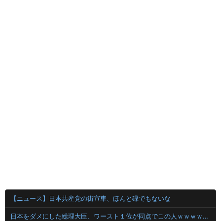
【ニュース】日本共産党の街宣車、ほんと碌でもないな
日本をダメにした総理大臣、ワースト１位が同点でこの人ｗｗｗｗｗｗ