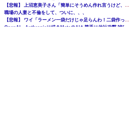
【悲報】 上沼恵美子さん「簡単にそうめん作れ言うけど、そうめん作りて地獄なんよ」
職場の人妻と不倫をして、ついに、、、
【悲報】 ワイ「ラーメン一袋だけじゃ足らんわ！二袋作ったろ！」→結果ｗｗｗ
OpenAI、Anthropicに続きMetaのAIも勝手に他社攻撃 嘘ξけど何これ流行ってんの？
【速報】 熊本地震を引き起こした『危険度Sランク断層』日本のド真ん中に10カ所もあると判明
ジャンポケ斉藤「同意があったんです。本当です。信じて下さい」 ←何でこの主張が通らないの？
レーシック手術（費用10万円、視力2.0になる、成功率95%）←これをしない理由ｗｗ
【えぇ!?】 回らない寿司屋で、彼氏が寿司に “醤油” つけてた→私「は？30にもなって、醤油つけるとか恥ずかしい！ドン引き！低レベル!! 回転寿司しか行ったことない人はこれだから…」
Amazon「夏のポイントキャンペーン」紙の書籍が最大25%ポイント還元 対象と条件を整理（2026年7月）
【トップページに戻る】
｜
【人気記事を見る】