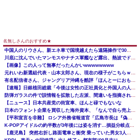
名無しさんのおすすめ★
中国人のリウさん、新エネ車で国境越えたら遠隔操作で30時間ロックされる！
川底に沈んでいたマンモスやナチス軍艦など露出、熱波でドナウ川が歴史的渇水！
【画像】この人って無事だったんかいwwwwwwww
元れいわ新選組代表・山本太郎さん、現在の様子がこちらｗｗｗｗｗ
有名配信者さん、ジャングリア沖縄を酷評「ほんとーにおもんない！カス！」→炎上→逆に配信でブチギレ反論！絶叫しながら熱弁「誰かが声を上げないといけ...
【速報】日銀植田総裁「今後は女性の正社員化と外国人の人材活用が鍵」
防弾ガラスの件で誤情報を拡散した左派、間違いを指摘されても頑として認めなかった結果……
【ニュース】日本共産党の街宣車、ほんと碌でもないな
日本のフォント企業を買収した海外資本、「なんで自ら売上ゼロにするようなことするの」とドン引きするような方針転換を……
【平和宣言を非難】 ロシア外務省報道官「広島市長は『偽りの呪文』繰り返している」
K-POPアイドルの約半数が3年後には姿を消す…損益分岐点突破は4％未満
【鹿児島】 突然右折し路面電車と衝突 乗っていた男女3人は車を放置しダッシュで逃走中