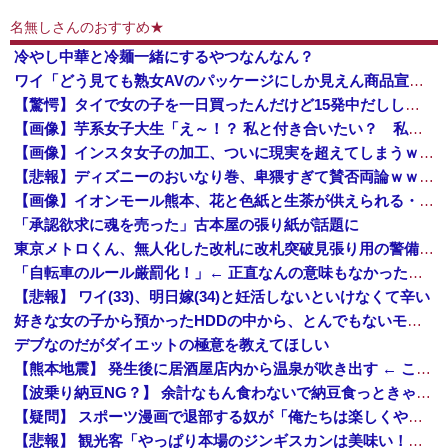
名無しさんのおすすめ★
冷やし中華と冷麺一緒にするやつなんなん？
ワイ「どう見ても熟女AVのパッケージにしか見えん商品宣伝画像でも見るか...」
【驚愕】タイで女の子を一日買ったんだけど15発中だししたｗｗｗｗｗｗｗｗｗｗｗｗｗｗwwww
【画像】芋系女子大生「え～！？ 私と付き合いたい？ 私脱いだらこんなんだけどいいの…？🥺」
【画像】インスタ女子の加工、ついに現実を超えてしまうｗｗｗｗ
【悲報】ディズニーのおいなり巻、卑猥すぎて賛否両論ｗｗｗｗｗｗｗｗ
【画像】イオンモール熊本、花と色紙と生茶が供えられる・・・
「承認欲求に魂を売った」古本屋の張り紙が話題に
東京メトロくん、無人化した改札に改札突破見張り用の警備員をつける
「自転車のルール厳罰化！」← 正直なんの意味もなかった件ｗｗｗｗｗｗｗｗ
【悲報】 ワイ(33)、明日嫁(34)と妊活しないといけなくて辛い
好きな女の子から預かったHDDの中から、とんでもないモノを発見してしまった
デブなのだがダイエットの極意を教えてほしい
【熊本地震】 発生後に居酒屋店内から温泉が吹き出す ← これ前触れじゃね？
【波乗り納豆NG？】 余計なもん食わないで納豆食っときゃ間違いないことが判明した
【疑問】 スポーツ漫画で退部する奴が「俺たちは楽しくやりたかったんだよ」って言い出す理由ｗｗｗｗｗ
【悲報】 観光客「やっぱり本場のジンギスカンは美味い！」道民ワイ「ぷっｗｗｗｗ」