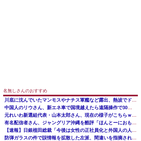
名無しさんのおすすめ
川底に沈んでいたマンモスやナチス軍艦など露出、熱波でドナウ川が歴史的渇水！
中国人のリウさん、新エネ車で国境越えたら遠隔操作で30時間ロックされる！
元れいわ新選組代表・山本太郎さん、現在の様子がこちらｗｗｗｗｗ
有名配信者さん、ジャングリア沖縄を酷評「ほんとーにおもんない！カス！」→炎上→逆に配信でブチギレ反論！絶叫しながら熱弁「誰かが声を上げないといけ...
【速報】日銀植田総裁「今後は女性の正社員化と外国人の人材活用が鍵」
防弾ガラスの件で誤情報を拡散した左派、間違いを指摘されても頑として認めなかった結果……