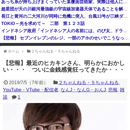
あっち系が持ち上げまくっていた某覆面芸術家、実際は他人に迷惑をかけまくりだったと証明されてしまい……
【バスケ】アフリカ系ハーフの八村塁さん「誰が何と言おうと僕は日本人！」「日本は本当に素晴らしい国！ネガティブなことがあっても何も思わん！」ｗｗｗ...
超星団が天の川銀河最強級の宇宙線加速器天体であることを解明…岐阜大！
グエン・ビン・グエン容疑者、空き家に侵入して金品など盗んだ疑いで再逮捕 今年４月には別件で逮捕も不起訴になっていた
長江と黄河の二大河川が同時に危機に突入、台風13号が三峡ダムに襲い掛かった結果……
TOKIO～光を求めて～ 二部 第１２３話
インドネシア政府「インドネシア人の名前には、のび太、ドラえもん、スネ夫、ナルト、しんちゃんなどあります」
【悲報】 セブンイレブンのレジ、一部のアホのせいでこうなってしまう
イオンモール熊本爆発事故、「避難後は戻らない」のマニュアル機能せず「貴重品OK」と許可か 車のカギを取りに自己判断で戻った人も
ホーム
２ちゃんねる・５ちゃんねる
※アドブロック等の広告非表示プラグインやアドオンを利用している場合、
一部のコンテンツが表示されなくなったり、サイト全体のレイアウトが崩れ
【悲報】最近のヒカキンさん、明らかにおかし
たりする場合があります。
い・・・ ついに金銭感覚狂ってきたか・・・
2019/7/5
（
7年前
）
２ちゃんねる・５ちゃんねる
,
YouTube・VTube・配信者
,
なんJ・なんG・おんJ
,
悲報
,
雑
談
1