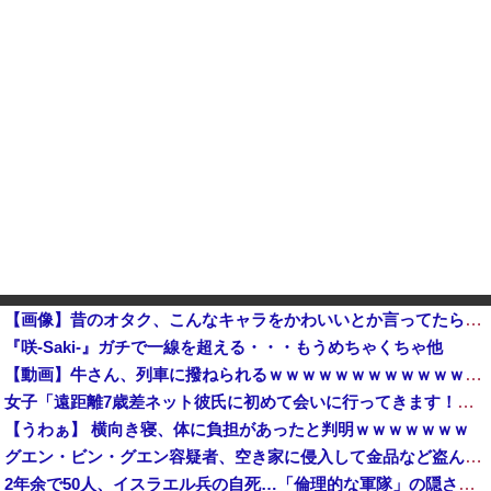
【画像】昔のオタク、こんなキャラをかわいいとか言ってたらしいｗｗｗ
『咲-Saki-』ガチで一線を超える・・・もうめちゃくちゃ他
【動画】牛さん、列車に撥ねられるｗｗｗｗｗｗｗｗｗｗｗｗｗｗｗｗｗｗｗｗ
女子「遠距離7歳差ネット彼氏に初めて会いに行ってきます！いざ東京🩷」 → 衝撃の展開にｗｗｗｗｗｗ
【うわぁ】 横向き寝、体に負担があったと判明ｗｗｗｗｗｗｗ
グエン・ビン・グエン容疑者、空き家に侵入して金品など盗んだ疑いで再逮捕 今年４月には別件で逮捕も不起訴になっていた
2年余で50人、イスラエル兵の自死…「倫理的な軍隊」の隠された傷！