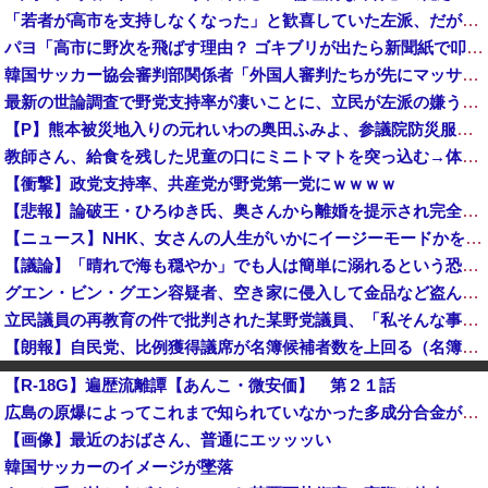
「若者が高市を支持しなくなった」と歓喜していた左派、だが高市内閣が消費税減税を実現した結果……
パヨ「高市に野次を飛ばす理由？ ゴキブリが出たら新聞紙で叩くでしょ。それと同じで、人として当然の行動」
韓国サッカー協会審判部関係者「外国人審判たちが先にマッサージを望んだ」と主張 [8/10]
最新の世論調査で野党支持率が凄いことに、立民が左派の嫌う政策に賛同してしまった結果……
【P】熊本被災地入りの元れいわの奥田ふみよ、参議院防災服でお食事楽しむ写真投稿「同席者は笑顔にサムズアップ」
教師さん、給食を残した児童の口にミニトマトを突っ込む→体罰判定をもらってしまい、終わる・・・
【衝撃】政党支持率、共産党が野党第一党にｗｗｗｗ
【悲報】論破王・ひろゆき氏、奥さんから離婚を提示され完全敗北 → ｗｗｗｗｗｗｗｗｗｗｗｗｗｗｗｗ
【ニュース】NHK、女さんの人生がいかにイージーモードかをわかりやすく放送してしまうｗｗｗｗｗ
【議論】「晴れで海も穏やか」でも人は簡単に溺れるという恐怖……高齢者の海水浴はマジで危険なのか？
グエン・ビン・グエン容疑者、空き家に侵入して金品など盗んだ疑いで再逮捕 今年４月には別件で逮捕も不起訴になっていた
立民議員の再教育の件で批判された某野党議員、「私そんな事いってません！」と反論するも実際の動画を検証すると……
【朗報】自民党、比例獲得議席が名簿候補者数を上回る（名簿不足）の場合、「欠員」として扱う案を提示 比例復活当選の基準厳格化 ※前の衆院選、自民...
自衛隊指揮に国産AI、情報収集や分析担わせ迅速な意思決定…「サカナAI」有力・中国製排除！
【R-18G】遍歴流離譚【あんこ・微安価】 第２１話
日本、7月の倒産件数が今年最多の〇〇〇〇件 これがサナエノミクスなのか・・・？
広島の原爆によってこれまで知られていなかった多成分合金が生成されていたことが判明！
BYD軽自動車「新型ラッコ」発表2週間で1000台突破 メーカー最速ペースで好発進 [8/10]
【画像】最近のおばさん、普通にエッッッい
【沖縄県知事選】玉城デニー「日本政府とアメリカから、沖縄を取り戻す！」
韓国サッカーのイメージが墜落
米国務省の地図から「独島」が欠落…韓国・市民団体が即時訂正を要求 [8/10]