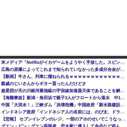
米メディア「Netflixがイカゲームをようやく手放した。スピンオフ製作中止も正解だろう」……メディアフランチャイズにはなれそうにもなかったからねぇ
広島の原爆によってこれまで知られていなかった多成分合金が生成されていたことが判明！他
【動画】牛さん、列車に撥ねられるｗｗｗｗｗｗｗｗｗｗｗｗｗｗｗｗｗｗｗｗ
親戚のじいさんからギター貰ったんだけどさ
超星団が天の川銀河最強級の宇宙線加速器天体であることを解明…岐阜大！
【海難事故】新潟・角田浜で親子3人がフロートから落水 中1の娘（13）と小3の息子（8）が死亡 3人とも救命胴衣着用せず
中国「大洪水！」三峡ダム「決壊危機」中国政府「新水路建設！（三峡新水路」現場職員「内部情報公開！（失踪」湖南省「三峡放流情報（画像」台風13号「三峡接近」→
インドネシア政府「インドネシア人の名前には、のび太、ドラえもん、スネ夫、ナルト、しんちゃんなどあります」
【悲報】 セブンイレブンのレジ、一部のアホのせいでこうなってしまう
グエン・ビン・グエン容疑者、空き家に侵入して金品など盗んだ疑いで再逮捕 今年４月には別件で逮捕も不起訴になっていた