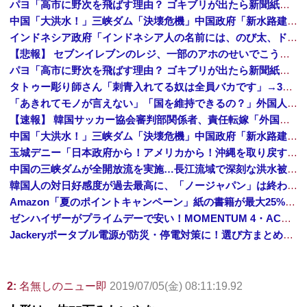
パヨ「高市に野次を飛ばす理由？ ゴキブリが出たら新聞紙で叩くでしょ。それと同じで、人として当然の行動」
中国「大洪水！」三峡ダム「決壊危機」中国政府「新水路建設！（三峡新水路」現場職員「内部情報公開！（失踪」湖南省「三峡放流情報（画像」台風13号「三峡接近」→
インドネシア政府「インドネシア人の名前には、のび太、ドラえもん、スネ夫、ナルト、しんちゃんなどあります」
【悲報】 セブンイレブンのレジ、一部のアホのせいでこうなってしまう
パヨ「高市に野次を飛ばす理由？ ゴキブリが出たら新聞紙で叩くでしょ。それと同じで、人として当然の行動」
タトゥー彫り師さん「刺青入れてる奴は全員バカです」→30万再生ｗｗｗｗｗｗ
「あきれてモノが言えない」「国を維持できるの？」外国人の永住許可要件の厳格化で在日中国人の本音は？
【速報】 韓国サッカー協会審判部関係者、責任転嫁「外国人審判たちが先にマッサージを望んだ」
中国「大洪水！」三峡ダム「決壊危機」中国政府「新水路建設！（三峡新水路」現場職員「内部情報公開！（失踪」湖南省「三峡放流情報（画像」台風13号「三峡接近」→
玉城デニー「日本政府から！アメリカから！沖縄を取り戻す！」
中国の三峡ダムが全開放流を実施…長江流域で深刻な洪水被害！
韓国人の対日好感度が過去最高に、「ノージャパン」は終わった？＝ネット「中国より100倍いい」
Amazon「夏のポイントキャンペーン」紙の書籍が最大25%ポイント還元 対象と条件を整理（2026年7月）
ゼンハイザーがプライムデーで安い！MOMENTUM 4・ACCENTUMなど対象モデルまとめ！
Jackeryポータブル電源が防災・停電対策に！選び方まとめ【プライムデー最終日】
2:
名無しのニュー即
2019/07/05(金) 08:11:19.92