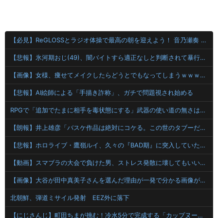
【必見】ReGLOSSとラジオ体操で最高の朝を迎えよう！ 音乃瀬奏 一条莉々華 儒烏風亭らでん 轟はじめ
【悲報】氷河期おじ(49)、闇バイトすら適正なしと判断されて暴行される...
【画像】女様、痩せてメイクしたらどうとでもなってしまうｗｗｗｗ 【Pickup08082843】
【悲報】AI絵師による「手描き詐称」、ガチで問題視され始める
RPGで「追加でたまに相手を毒状態にする」武器の使い道の無さは異常
【朗報】井上雄彦「バスケ作品は絶対にコケる。この世のタブーだった。でも俺は作ったけどね！」
【悲報】ホロライブ・鷹嶺ルイ、久々の『BAD期』に突入していたことを告白
【動画】スマブラの大会で負けた男、ストレス発散に壊してもいい安価なものが見つからず消化不良で死亡wwwwwwwww
【画像】大谷が田中真美子さんを選んだ理由が一発で分かる画像が発見されてしまう
北朝鮮、弾道ミサイル発射 EEZ外に落下
【にじさんじ】町田ちまが挑む！冷水5分で完成する「カップヌードル」（可愛い 町田ちま 強制）