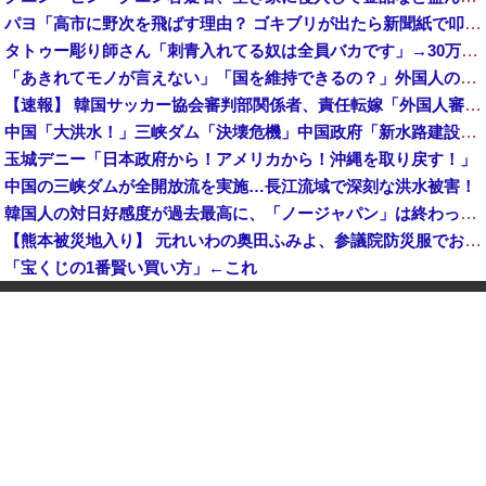
パヨ「高市に野次を飛ばす理由？ ゴキブリが出たら新聞紙で叩くでしょ。それと同じで、人として当然の行動」
タトゥー彫り師さん「刺青入れてる奴は全員バカです」→30万再生ｗｗｗｗｗｗ
「あきれてモノが言えない」「国を維持できるの？」外国人の永住許可要件の厳格化で在日中国人の本音は？
【速報】 韓国サッカー協会審判部関係者、責任転嫁「外国人審判たちが先にマッサージを望んだ」
中国「大洪水！」三峡ダム「決壊危機」中国政府「新水路建設！（三峡新水路」現場職員「内部情報公開！（失踪」湖南省「三峡放流情報（画像」台風13号「三峡接近」→
玉城デニー「日本政府から！アメリカから！沖縄を取り戻す！」
中国の三峡ダムが全開放流を実施…長江流域で深刻な洪水被害！
韓国人の対日好感度が過去最高に、「ノージャパン」は終わった？＝ネット「中国より100倍いい」
【熊本被災地入り】 元れいわの奥田ふみよ、参議院防災服でお食事楽しむ写真投稿「同席者は笑顔にサムズアップ」
「宝くじの1番賢い買い方」←これ
【悲報】 メディアが使う主語デカ言葉の正体、ガチでこれだったｗｗｗｗ
【画像】 電車ってこうした方が快適じゃね？
K-POPアイドルの約半数が3年後には姿を消す…損益分岐点突破は4％未満
【速報】 斎藤知事、宣戦布告「数十年に渡るその場しのぎの不適切会計、私の代でケリをつける」
中国「大豪雨！」三峡ダム「基礎部分破損」中国「全力放流！」台風13号「中国上陸予測」台風15号「中国接近（画像」中国「台風同時上陸！（穀物生産が壊滅危機」→
大学生ワイ、株で大儲けしてしまうｗｗｗｗｗｗｗｗｗｗ