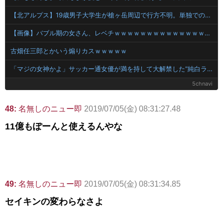
【北アルプス】19歳男子大学生が槍ヶ岳周辺で行方不明。単独での入山後に足取り途絶える
【画像】バブル期の女さん、レベチｗｗｗｗｗｗｗｗｗｗｗｗｗｗｗｗｗｗｗｗｗｗｗｗｗ 【Pickup08082847】
古畑任三郎とかいう煽りカスｗｗｗｗｗ
「マジの女神かよ」サッカー通女優が満を持して大解禁した“純白ランジェリー”姿にファン騒然！「おや珍しくセクシー」「破壊力が凄すぎた」
5chnavi
48:
名無しのニュー即
2019/07/05(金) 08:31:27.48
11億もぽーんと使えるんやな
49:
名無しのニュー即
2019/07/05(金) 08:31:34.85
セイキンの変わらなさよ