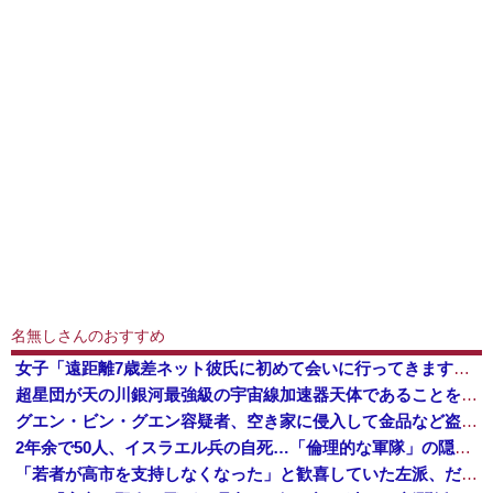
名無しさんのおすすめ
女子「遠距離7歳差ネット彼氏に初めて会いに行ってきます！いざ東京🩷」 → 衝撃の展開にｗｗｗｗｗｗ
超星団が天の川銀河最強級の宇宙線加速器天体であることを解明…岐阜大！
グエン・ビン・グエン容疑者、空き家に侵入して金品など盗んだ疑いで再逮捕 今年４月には別件で逮捕も不起訴になっていた
2年余で50人、イスラエル兵の自死…「倫理的な軍隊」の隠された傷！
「若者が高市を支持しなくなった」と歓喜していた左派、だが高市内閣が消費税減税を実現した結果……