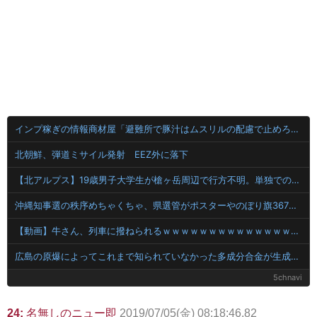
インプ稼ぎの情報商材屋「避難所で豚汁はムスリルの配慮で止めろって言われた」釣られたウヨ「何！許さん！」17万いいね
北朝鮮、弾道ミサイル発射 EEZ外に落下
【北アルプス】19歳男子大学生が槍ヶ岳周辺で行方不明。単独での入山後に足取り途絶える
沖縄知事選の秩序めちゃくちゃ、県選管がポスターやのぼり旗367件に撤去命令「公選法違反と判断」
【動画】牛さん、列車に撥ねられるｗｗｗｗｗｗｗｗｗｗｗｗｗｗｗｗｗｗｗｗ
広島の原爆によってこれまで知られていなかった多成分合金が生成されていたことが判明！
5chnavi
24:
名無しのニュー即
2019/07/05(金) 08:18:46.82