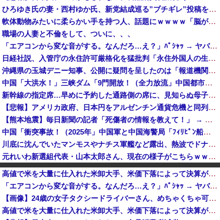
ひろゆき氏の妻・西村ゆか氏、新党結成巡る”ブチギレ”投稿を謝罪「配慮に欠けた行動でした」 夫婦で投稿
軟体動物みたいに柔らかい手を持つ人、話題にｗｗｗｗ「脳が理解を拒む」「ミギー」
職場の人妻と不倫をして、ついに、、、
「エアコンから変な音がする。なんだろ…え？」ﾊﾟｼｬｯ → ヤバすぎる物が飛び出てくる・・・
日経社説、入管庁の永住許可厳格化を猛批判「永住外国人の生活保護受給をなくす目的、外国人の意欲をそがないか懸念」「外国人を一時的な労働力ではなく、...
沖縄県の玉城デニー知事、公開に疑問を呈したのは「報道機関による公開ではなく、公開タイミングなどに対するものだった」とよくわからない説明
中国「大洪水！」三峡ダム「9門開放！（全力放流」中国都市「三峡沿線の道路水没」中国政府「高速道路封鎖！」中国ダム「緊急放流に合わせて開門（土砂崩...
新幹線の指定席…早めに予約した通路側の席に、見知らぬ母子が。車掌の呼びかけにも「目を閉じて無視」して居座られました。無理やり奪われた席は、結局“...
【悲報】アメリカ政府、日本円をアルゼンチン通貨危機と同列扱いへ・・・
【熊本地震】毎日新聞の記者「死傷者の情報を教えて！」 → 企業「個人情報は控えます！」 → 記「年代は？特定につながらないでしょ？教えてよ？教え...
中国「衝突事故！（2025年」中国軍と中国海警局「ﾌｨﾘﾋﾟﾝ船の追跡中に衝突！（8/11」中国「2人死亡」中国政府「1年間隠蔽」日本「隠蔽され...
川底に沈んでいたマンモスやナチス軍艦など露出、熱波でドナウ川が歴史的渇水！
元れいわ新選組代表・山本太郎さん、現在の様子がこちらｗｗｗｗｗ
有名配信者さん、ジャングリア沖縄を酷評「ほんとーにおもんない！カス！」→炎上→逆に配信でブチギレ反論！絶叫しながら熱弁「誰かが声を上げないといけ...
高値で米を大量に仕入れた米卸大手、米価下落によって決算が凄まじいことになっている模様
【速報】日銀植田総裁「今後は女性の正社員化と外国人の人材活用が鍵」
「エアコンから変な音がする。なんだろ…え？」ﾊﾟｼｬｯ → ヤバすぎる物が飛び出てくる・・・
防弾ガラスの件で誤情報を拡散した左派、間違いを指摘されても頑として認めなかった結果……
【画像】24歳の女子タクシードライバーさん、めちゃくちゃ可愛いと話題にｗｗｗｗｗｗ
【ニュース】日本共産党の街宣車、ほんと碌でもないな
高値で米を大量に仕入れた米卸大手、米価下落によって決算が凄まじいことになっている模様
日本のフォント企業を買収した海外資本、「なんで自ら売上ゼロにするようなことするの」とドン引きするような方針転換を……