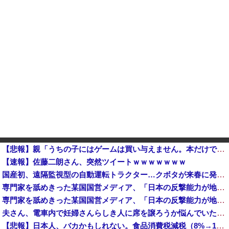
【悲報】親「うちの子にはゲームは買い与えません。本だけで十分」→結果・・・・・・・・・他
【速報】佐藤二朗さん、突然ツイートｗｗｗｗｗｗｗ
国産初、遠隔監視型の自動運転トラクター…クボタが来春に発売！
専門家を舐めきった某国国営メディア、「日本の反撃能力が地域を不安定化させている」というストーリーで番組制作を進めようとするも……
専門家を舐めきった某国国営メディア、「日本の反撃能力が地域を不安定化させている」というストーリーで番
夫さん、電車内で妊婦さんらしき人に席を譲ろうか悩んでいたら隣の男性に先を越される→まさかの展開に発展し、とんでもない空気が漂い始めてしまうｗｗｗ...
【悲報】日本人、バカかもしれない。食品消費税減税（8%→1%）に93.2%が賛成してしまう