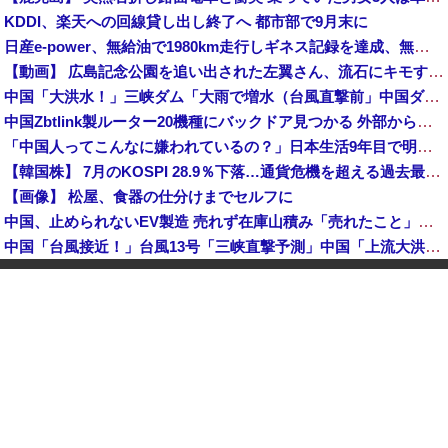
KDDI、楽天への回線貸し出し終了へ 都市部で9月末に
日産e-power、無給油で1980km走行しギネス記録を達成、無駄な発電や送電ロスなくEVよりエコを証明
【動画】 広島記念公園を追い出された左翼さん、流石にキモすぎて炎上
中国「大洪水！」三峡ダム「大雨で増水（台風直撃前」中国ダム「緊急放流！」中国鉄道「列車が走行中に流される」中国避難所「支援物資は有料です」謎の勢力「え」→
中国Zbtlink製ルーター20機種にバックドア見つかる 外部から完全制御のおそれ
「中国人ってこんなに嫌われているの？」日本生活9年目で明かす本心！
【韓国株】 7月のKOSPI 28.9％下落…通貨危機を超える過去最大の下げ幅
【画像】 松屋、食器の仕分けまでセルフに
中国、止められないEV製造 売れず在庫山積み「売れたこと」にして補助金を騙し取る事案を思いつきが横行
中国「台風接近！」台風13号「三峡直撃予測」中国「上流大洪水！（三峡上流」中国都市「8/5の映像（動画」三峡ダム「緊急放流（決壊危機」中国「下流大水害（震え声」→
韓国人インフルエンサー(49)、日本で次々と車に衝突 計7台巻き込み 八王子
岸田文雄元首相「円安を阻止するために日米の通貨当局が実施した為替介入は一時しのぎに過ぎない」
中国とロシア海軍艦艇4隻が日本列島を一周…防衛省が全航路を公開！
「あきれてモノが言えない」「国を維持できるの？」外国人の永住許可要件の厳格化で在日中国人の本音は？
【速報】 中露の武装軍艦4隻が日本一周『いつでも国家沈没させられるぞ』