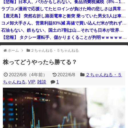
【悲報】日本人、バカかもしれない。食品消費税減税（8%→1%）に93.2%が賛成してしまう
X民「クレーンゲームで飲むヨーグルト取れた！ちゃんと冷蔵庫で冷やされてたし問題ないよねｗ」ｸﾞﾋﾞｯ→結果ｗｗｗｗｗｗｗ
ラブコメ漫画で応援してたヒロインが負けた時の悲しさは異常ｗｗｗｗ
【衝撃】ブラジルで『異変』が起こっている模様・・・・・・
【鹿児島】 突然右折し路面電車と衝突 乗っていた男女3人は車を放置しダッシュで逃走中
岸田文雄元首相「円安を阻止するために日米の通貨当局が実施した為替介入は一時しのぎに過ぎない」
コメ卸大手さん、営業利益83%減 高値で買い込んだ米が売れず「損切り祭り」開幕へ
石油もない、鉄もない、国土の7割は山…それでも日本が世界屈指の経済大国になれた「勤勉さ」以外の勝因！
【悲報】 タクシー運転手、儲かりまくることが判明ｗｗｗｗｗｗｗｗ
中国「衝突事故！（2025年」中国軍と中国海警局「フィリピン船の追跡中に衝突！（8/11」中国「2人死亡」中国政府「1年間隠蔽」日本「隠蔽された事実報道！（2026年」→
ホーム
２ちゃんねる・５ちゃんねる
※アドブロック等の広告非表示プラグインやアドオンを利用している場合、
一部のコンテンツが表示されなくなったり、サイト全体のレイアウトが崩れ
株ってどうやったら勝てる？
たりする場合があります。
2022/6/8
（
4年前
）
2022/6/8
２ちゃんねる・５
ちゃんねる
,
VIP
,
雑談
1