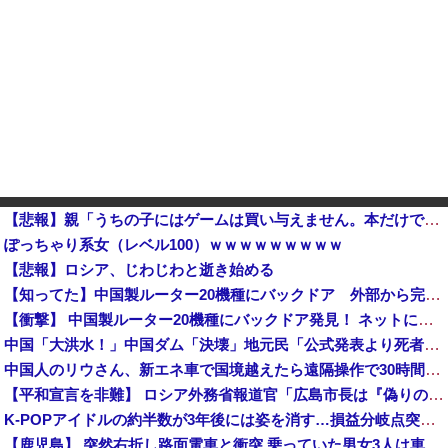
【悲報】親「うちの子にはゲームは買い与えません。本だけで十分」→結果・・・・・・・・・他
ぽっちゃり系女（レベル100）ｗｗｗｗｗｗｗｗｗ
【悲報】ロシア、じわじわと逝き始める
【知ってた】中国製ルーター20機種にバックドア 外部から完全制御
【衝撃】 中国製ルーター20機種にバックドア発見！ ネットに繋ぐだけで35秒ごとに中国のサーバーと通信
中国「大洪水！」中国ダム「決壊」地元民「公式発表より死者多い！」中国政府「住民拘束！（安否不明」中国当局「救助隊動画も削除」台風13号「三峡ダム接近中」→
中国人のリウさん、新エネ車で国境越えたら遠隔操作で30時間ロックされる！
【平和宣言を非難】 ロシア外務省報道官「広島市長は『偽りの呪文』繰り返している」
K-POPアイドルの約半数が3年後には姿を消す…損益分岐点突破は4％未満
【鹿児島】 突然右折し路面電車と衝突 乗っていた男女3人は車を放置しダッシュで逃走中