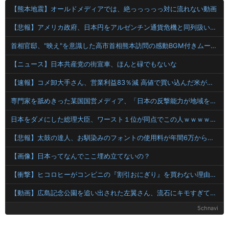
【熊本地震】オールドメディアでは、絶っっっっっ対に流れない動画
【悲報】アメリカ政府、日本円をアルゼンチン通貨危機と同列扱いへ・・・
首相官邸、"映え"を意識した高市首相熊本訪問の感動BGM付きムービーを投稿「全部が全部ありがたかったです」
【ニュース】日本共産党の街宣車、ほんと碌でもないな
【速報】コメ卸大手さん、営業利益83％減 高値で買い込んだ米が売れず「損切り祭り」開幕へ
専門家を舐めきった某国国営メディア、「日本の反撃能力が地域を不安定化させている」というストーリーで番組制作を進めようとするも……
日本をダメにした総理大臣、ワースト１位が同点でこの人ｗｗｗｗｗｗ
【悲報】太鼓の達人、お馴染みのフォントの使用料が年間6万から年間320万になったので変更に
【画像】日本ってなんでここ埋め立てないの？
【衝撃】ヒコロヒーがコンビニの『割引おにぎり』を買わない理由がこちらｗｗｗｗ
【動画】広島記念公園を追い出された左翼さん、流石にキモすぎて炎上
5chnavi