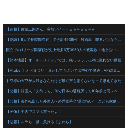
【速報】佐藤二朗さん、突然ツイートｗｗｗｗｗｗｗ
【物議】6人で長時間滞在して会計4939円 居酒屋「喋るだけなら公園に行って」
国立でのJリーグ開幕戦が史上最多6万3960人の観客数！地上波中継＆劇的な試合展開でSNSでも話題に
【熊本地震】オールドメディアでは、絶っっっっっ対に流れない動画
【Vtuber】えぺまつり、またしてもぶいすぽ中心で優遇しAPEX最大勢力のにじさんじライバーをガン無視する「にじにはそんな余裕はないよな」
トワ様のガワが大好きなんだけど最近声も悪くないなって思えてきた
【悲報】韓国人「え待って、何で日本の避難所って10年前と同レベルなの(ドン引き
【悲報】海外転出した外国人への児童手当“過誤払い” こども家庭庁「不正受給の件数・総額は把握していない」
【画像】中古でスマホ買ったよ！
【悲報】ルラち、猫に負ける【よわち】