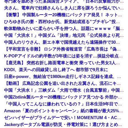
専門家を舐めきった某国国営メディア、「日本の反撃能力が地域を不安定化させている」というストーリーで番組制作を進めようとするも……
夫さん、電車内で妊婦さんらしき人に席を譲ろうか悩んでいたら隣の男性に先を越される→まさかの展開に発展し、とんでもない空気が漂い始めてしまうｗｗｗ...
【衝撃】 中国製ルーター20機種にバックドア発見！ ネットに繋ぐだけで35秒ごとに中国のサーバーと通信
ひろゆき氏の妻・西村ゆか氏、新党結成巡る”ブチギレ”投稿を謝罪「配慮に欠けた行動でした」 夫婦で投稿
軟体動物みたいに柔らかい手を持つ人、話題にｗｗｗｗ「脳が理解を拒む」「ミギー」
中国「大洪水！」中国ダム「決壊」地元民「公式発表より死者多い！」中国政府「住民拘束！（安否不明」中国当局「救助隊動画も削除」台風13号「三峡ダム接近中」→
中国人のリウさん、新エネ車で国境越えたら遠隔操作で30時間ロックされる！
【平和宣言を非難】 ロシア外務省報道官「広島市長は『偽りの呪文』繰り返している」
K-POPアイドルの約半数が3年後には姿を消す…損益分岐点突破は4％未満
【鹿児島】 突然右折し路面電車と衝突 乗っていた男女3人は車を放置しダッシュで逃走中
KDDI、楽天への回線貸し出し終了へ 都市部で9月末に
日産e-power、無給油で1980km走行しギネス記録を達成、無駄な発電や送電ロスなくEVよりエコを証明
【動画】 広島記念公園を追い出された左翼さん、流石にキモすぎて炎上
中国「大洪水！」三峡ダム「大雨で増水（台風直撃前」中国ダム「緊急放流！」中国鉄道「列車が走行中に流される」中国避難所「支援物資は有料です」謎の勢力「え」→
中国Zbtlink製ルーター20機種にバックドア見つかる 外部から完全制御のおそれ
「中国人ってこんなに嫌われているの？」日本生活9年目で明かす本心！
Amazon「夏のポイントキャンペーン」紙の書籍が最大25%ポイント還元 対象と条件を整理（2026年7月）
ゼンハイザーがプライムデーで安い！MOMENTUM 4・ACCENTUMなど対象モデルまとめ！
Jackeryポータブル電源が防災・停電対策に！選び方まとめ【プライムデー最終日】