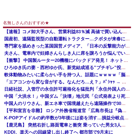
名無しさんのおすすめ★
【速報】コメ卸大手さん、営業利益83％減 高値で買い込んだ米が売れず「損切り祭り」開幕へ
国産初、遠隔監視型の自動運転トラクター…クボタが来春に発売！
専門家を舐めきった某国国営メディア、「日本の反撃能力が地域を不安定化させている」というストーリーで番組制作を進めようとするも……
夫さん、電車内で妊婦さんらしき人に席を譲ろうか悩んでいたら隣の男性に先を越される→まさかの展開に発展し、とんでもない空気が漂い始めてしまうｗｗｗ...
【衝撃】 中国製ルーター20機種にバックドア発見！ ネットに繋ぐだけで35秒ごとに中国のサーバーと通信
ひろゆき氏の妻・西村ゆか氏、新党結成巡る”ブチギレ”投稿を謝罪「配慮に欠けた行動でした」 夫婦で投稿
軟体動物みたいに柔らかい手を持つ人、話題にｗｗｗｗ「脳が理解を拒む」「ミギー」
「エアコンから変な音がする。なんだろ…え？」ﾊﾟｼｬｯ → ヤバすぎる物が飛び出てくる・・・
日経社説、入管庁の永住許可厳格化を猛批判「永住外国人の生活保護受給をなくす目的、外国人の意欲をそがないか懸念」「外国人を一時的な労働力ではなく、...
中国「大洪水！」中国ダム「決壊」地元民「公式発表より死者多い！」中国政府「住民拘束！（安否不明」中国当局「救助隊動画も削除」台風13号「三峡ダム接近中」→
中国人のリウさん、新エネ車で国境越えたら遠隔操作で30時間ロックされる！
【平和宣言を非難】 ロシア外務省報道官「広島市長は『偽りの呪文』繰り返している」
K-POPアイドルの約半数が3年後には姿を消す…損益分岐点突破は4％未満
【鹿児島】 突然右折し路面電車と衝突 乗っていた男女3人は車を放置しダッシュで逃走中
KDDI、楽天への回線貸し出し終了へ 都市部で9月末に