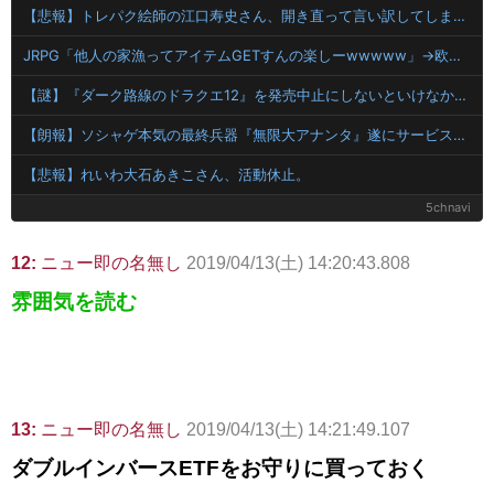
【悲報】トレパク絵師の江口寿史さん、開き直って言い訳してしまう。全く反省してないと話題に
JRPG「他人の家漁ってアイテムGETすんの楽しーwwwww」→欧米で馬鹿にされてしまう
【謎】『ダーク路線のドラクエ12』を発売中止にしないといけなかった理由ってガチでなに？とりあえすだせばいいやん
【朗報】ソシャゲ本気の最終兵器『無限大アナンタ』遂にサービス開始へwwww
【悲報】れいわ大石あきこさん、活動休止。
5chnavi
12:
ニュー即の名無し
2019/04/13(土) 14:20:43.808
雰囲気を読む
13:
ニュー即の名無し
2019/04/13(土) 14:21:49.107
ダブルインバースETFをお守りに買っておく