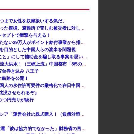
つまで女性を奴隷扱いする気だ」
思い通りに動かない熊本被災者に左派が我慢ならなくなった模様、避難所で苦しむ被災者に対して……
コンセプトで衝撃を与える！
共産党「これは酷い…京都市でマイナンバーカードを持たない29万人がポイント給付事業から排除された」
を目的とした中国人らの渡米を問題視
中国、止められないEV製造 売れず在庫山積み「売れたこと」にして補助金を騙し取る事案を思いつきが横行
中国「台風接近！」台風13号「三峡直撃予測」中国「上流大洪水！（三峡上流」中国都市「8/5の映像（動画」三峡ダム「緊急放流（決壊危機」中国「下流大水害（震え声」→
7台巻き込み 八王子
全航路を公開！
「あきれてモノが言えない」「国を維持できるの？」外国人の永住許可要件の厳格化で在日中国人の本音は？
沈没させられるぞ』
しつつ円売りが続行
インドネシア「高速鉄道！」中国「大赤字！」インドネシア「運営会社の株式購入！（負債対策」中国「はい（巨額負債」インドネシア「700km延伸計画！（実質中止」→
【速報】 高市政権、エース級の財務官僚・一松旬氏を左遷「彼は協力的でなかった」財務省の言いなりではないことが判明