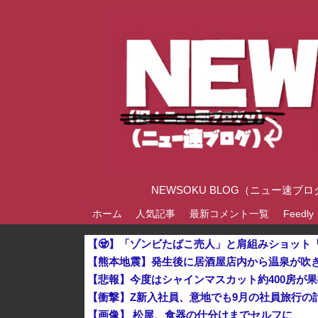
NEWSOKU BLOG（ニュー
ホーム
人気記事
最新コメント一覧
Feedly
【熊本地震】発生後に居酒屋店内から温泉が吹き
【衝撃】Z新入社員、意地でも9月の社員旅行の
【画像】 松屋、食器の仕分けまでセルフに