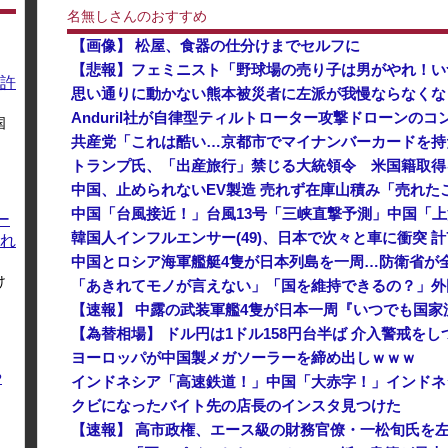
名無しさんのおすすめ
【画像】 松屋、食器の仕分けまでセルフに
【悲報】フェミニスト「野球場の売り子は男がやれ！い
許
Anduril社が自律型ティルトローター攻撃ドローンの
国
トランプ氏、「出産旅行」禁じる大統領令 米国籍取得
ー
韓国人インフルエンサー(49)、日本で次々と車に衝突 計
れ
中国とロシア海軍艦艇4隻が日本列島を一周…防衛省が
け
【速報】 中露の武装軍艦4隻が日本一周『いつでも国家
【為替相場】 ドル円は1ドル158円台半ば 介入警戒を
ヨーロッパが中国製メガソーラーを締め出しｗｗｗ
や
クビになったバイト先の店長のインスタ見つけた