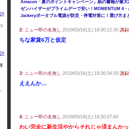
ゼンハイザーがプライムデーで安い！MOMENTUM 4・
許
Jackeryポータブル電源が防災・停電対策に！選び方
つ
2:
ニュー即の名無し
2019/03/16(土) 18:30:22.30
スレ
ちな家賃6万と仮定
許
護
3:
ニュー即の名無し
2019/03/16(土) 18:30:34.59
スレ
ええんか…
く
4:
ニュー即の名無し
2019/03/16(土) 18:30:37.60
わい完全に新生活やからそれじゃ済まんかっ