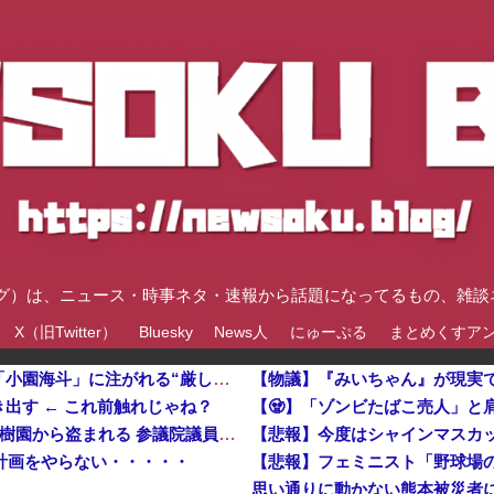
速ブログ）は、ニュース・時事ネタ・速報から話題になってるもの、雑
X（旧Twitter）
Bluesky
News人
にゅーぷる
まとめくすア
【🧟】「ゾンビたばこ売人」と肩組みショット「小園海斗」に注がれる“厳しい視線” 「レギュラー剥奪も選
出す ← これ前触れじゃね？
【悲報】今度はシャインマスカット約400房が果樹園から盗まれる 参議院議員「日本人ではないと思う」他
計画をやらない・・・・・