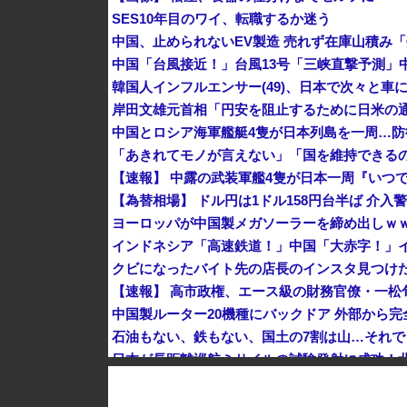
SES10年目のワイ、転職するか迷う
韓国人インフルエンサー(49)、日本で次々と車に
中国とロシア海軍艦艇4隻が日本列島を一周…
【速報】 中露の武装軍艦4隻が日本一周『いつ
【為替相場】 ドル円は1ドル158円台半ば 介
ヨーロッパが中国製メガソーラーを締め出しｗ
クビになったバイト先の店長のインスタ見つけ