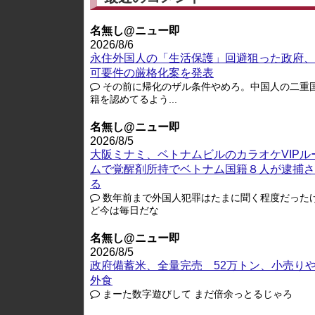
名無し@ニュー即
2026/8/6
永住外国人の「生活保護」回避狙った政府、
可要件の厳格化案を発表
その前に帰化のザル条件やめろ。中国人の二重
籍を認めてるよう...
名無し@ニュー即
2026/8/5
大阪ミナミ、ベトナムビルのカラオケVIPル
ムで覚醒剤所持でベトナム国籍８人が逮捕さ
る
数年前まで外国人犯罪はたまに聞く程度だった
ど今は毎日だな
名無し@ニュー即
2026/8/5
政府備蓄米、全量完売 52万トン、小売り
外食
まーた数字遊びして まだ倍余っとるじゃろ