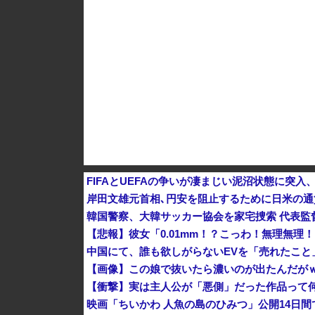
K-POPアイドルの約半数が3年後には姿を消す
FIFAとUEFAの争いが凄まじい泥沼状態に突入
岸田文雄元首相､円安を阻止するために日米の通
韓国警察、大韓サッカー協会を家宅捜索 代表監
【悲報】彼女「0.01mm！？こっわ！無理無理！
中国にて、誰も欲しがらないEVを「売れたこと」
【画像】この娘で抜いたら濃いのが出たんだが
【衝撃】実は主人公が「悪側」だった作品って
映画「ちいかわ 人魚の島のひみつ」公開14日間で