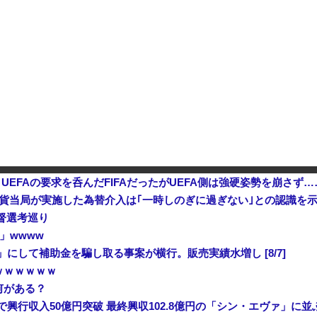
…損益分岐点突破は4％未満
ついに国産ヒューマノイド登場、人手不足深刻化の医療・製造現場などでの活用想定！
【正論】ナイナイ岡村に世の夫
【衝撃】 中国製ルーター20機種にバックドア発見！ ネットに繋ぐだけで35秒ごとに中国のサーバーと通信
、UEFAの要求を呑んだFIFAだったがUEFA側は強硬姿勢を崩さず…
貨当局が実施した為替介入は｢一時しのぎに過ぎない｣との認識を
督選考巡り
」wwww
にして補助金を騙し取る事案が横行。販売実績水増し [8/7]
ｗｗｗｗｗｗ
何がある？
興行収入50億円突破 最終興収102.8億円の「シン・エヴァ」に並