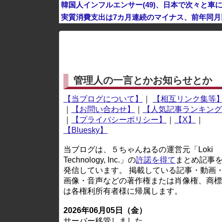
韓国人インフルエンサー(49)、日本で次々と車に
実質消費支出は7カ月連続のマイナス、前年同月比
※アドブロック等の広告非表示プラグインやアドオンを
管理人の一言とかお知らせとか
【当ブログについて】
｜
【相互リンク集等
｜
【お問い合わせ】
｜
【人気記事ランキング
｜
【プライバシーポリシー】
｜
【X】
｜
【Bluesky】
当ブログは、５ちゃんねるの運営元「Loki
Technology, Inc.」の
許諾を得て
まとめ記事
発信しています。 掲載している記事・動画
画像・音声などの著作権または肖像権、商標
は各権利所有者様に帰属します。
2026年06月05日（金）
サーバー移管しました。