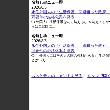
名無し@ニュー即
2026/8/5
永住外国人の「生活保護」回避狙った政府、
可要件の厳格化案を発表
外国人に生活保護なんて与えるな 今与えてるや
らは全部国に...
名無し@ニュー即
2026/8/5
永住外国人の「生活保護」回避狙った政府、
可要件の厳格化案を発表
「外国人にはその人の国の権利がある」 生活保
とはいえ、「...
もっと最近のコメントを見る
別タブで開