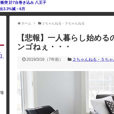
衝突 計7台巻き込み 八王子
3.3%減－6月
利用している場合、一部のコンテンツが表示されなくなったり、サイト全体
ホーム
２ちゃんねる・５ちゃんねる
【悲報】一人暮らし始める
ンゴねぇ・・・
】
】
2019/3/16
（
7年前
）
２ちゃんねる・５ちゃ
を
・
等