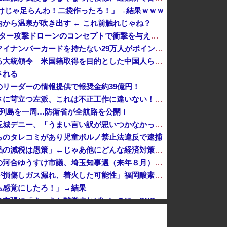
だけじゃ足らんわ！二袋作ったろ！」→結果ｗｗｗ
から温泉が吹き出す ← これ前触れじゃね？
Anduril社が自律型ティルトローター攻撃ドローンのコンセプトで衝撃を与える！
共産党「これは酷い…京都市でマイナンバーカードを持たない29万人がポイント給付事業から排除された」
トランプ氏、「出産旅行」禁じる大統領令 米国籍取得を目的とした中国人らの渡米を問題視
される
リーダーの情報提供で報奨金約39億円！
高市首相への賛同コメントの多さに苛立つ左派、これは不正工作に違いない！と確信してしまった結果……
本列島を一周…防衛省が全航路を公開！
辺野古の防犯カメラ画像を見た玉城デニー、「うまい言い訳が思いつかなかったからそれかよ」と有権者を呆れさせるコメントを……
らのタレコミがあり児童ポルノ禁止法違反で逮捕
【物議】参政党・神谷氏「食料品の減税は愚策」←じゃあ他にどんな経済対策があるんだよ？
歴代最多得票記録でトップ当選の河合ゆうすけ市議、埼玉知事選（来年８月）に立候補表明！「埼玉県の外国人問題を解決するには、知事選で保守の政治家が立...
イオンモール熊本の爆発「配管が損傷しガス漏れ、着火した可能性」福岡酸素、経産省に報告
ム感覚にしたろ！」→結果
消費税減税に反旗…小渕優子氏の主張に「さっさと離党すればいいのに」SNSで逆風…父親から続く「消費税の系譜」とは [8/7]
7]
誕生か この2人の一騎打ちになりそう