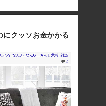
のレイアウトが崩れたりする場合があります。
のにクッソお金かかる
んねる
,
なんJ・なんG・おんJ
,
悲報
,
雑談
2