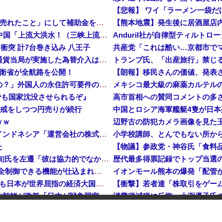
【悲報】 ワイ「ラーメン一袋
中国、止められないEV製造 売れず在庫山積み「売れたこと」にして補助金を騙し取る事案を思いつきが横行
【熊本地震】発生後に居酒屋店内
中国「台風接近！」台風13号「三峡直撃予測」中国「上流大洪水！（三峡上流」中国都市「8/5の映像（動画」三峡ダム「緊急放流（決壊危機」中国「下流大水害（震え声」→
衝突 計7台巻き込み 八王子
岸田文雄元首相「円安を阻止するために日米の通貨当局が実施した為替介入は一時しのぎに過ぎない」
防衛省が全航路を公開！
【朗報】移民さんの価値、発表
「あきれてモノが言えない」「国を維持できるの？」外国人の永住許可要件の厳格化で在日中国人の本音は？
メキシコ最大級の麻薬カルテルの
でも国家沈没させられるぞ』
入警戒をしつつ円売りが続行
中国とロシア海軍艦艇4隻が日
ｗｗ
インドネシア「高速鉄道！」中国「大赤字！」インドネシア「運営会社の株式購入！（負債対策」中国「はい（巨額負債」インドネシア「700km延伸計画！（実質中止」→
小学校講師、とんでもない所か
た
【速報】 高市政権、エース級の財務官僚・一松旬氏を左遷「彼は協力的でなかった」財務省の言いなりではないことが判明
中国製ルーター20機種にバックドア 外部から完全制御できる機能が仕込まれていた
石油もない、鉄もない、国土の7割は山…それでも日本が世界屈指の経済大国になれた「勤勉さ」以外の勝因！
【衝撃】若者達「株取引をゲー
日本が長距離巡航ミサイルの試験発射に成功！北朝鮮が激怒「日本が戦争国家になろうとしている」「絶対に傍観しない、必ず後悔させる」
アメリカ・ミシガン州の民主党予備選挙 イスラム教徒の“急進左派”候補が勝利確実に⋯トランプ氏は批判
平和活動家がいなくなると平和 [8/
日本「熊本地震」ハビタ「従業員2人亡くなる」営業部長「イオンのスタッフに制止されなかった」日本「部長が連絡後の店員行動を証言（謎」イオン「再入館可能の事実ない」→
【画像】国連、初の女性総長が