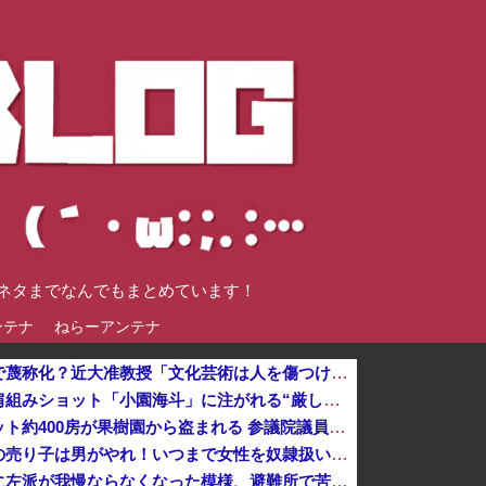
談ネタまでなんでもまとめています！
ンテナ
ねらーアンテナ
【物議】『みいちゃん』が現実で蔑称化？近大准教授「文化芸術は人を傷つけてもよい。ただし傷つけ方がある」
【🧟】「ゾンビたばこ売人」と肩組みショット「小園海斗」に注がれる“厳しい視線” 「レギュラー剥奪も選
【悲報】今度はシャインマスカット約400房が果樹園から盗まれる 参議院議員「日本人ではないと思う」他
【悲報】フェミニスト「野球場の売り子は男がやれ！いつまで女性を奴隷扱いする気だ」
思い通りに動かない熊本被災者に左派が我慢ならなくなった模様、避難所で苦しむ被災者に対して……