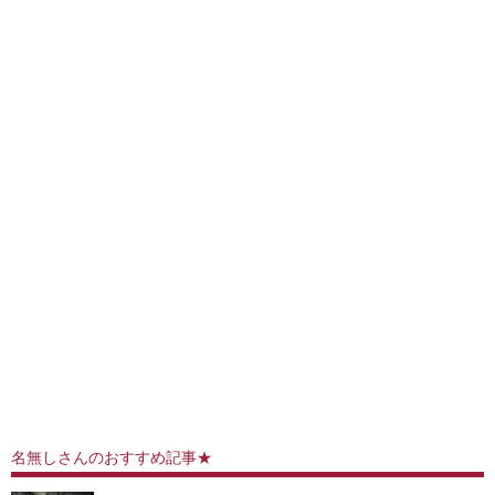
【鹿児島】 突然右折し路面電車と衝突 乗っていた男女3人は車を放置しダッシュで逃走中
Amazon「夏のポイントキャンペーン」紙の書籍が最大25%ポイント還元 対象と条件を整理（2026年7月）
【トップページに戻る】
｜
【人気記事を見る】
名無しさんのおすすめ記事★