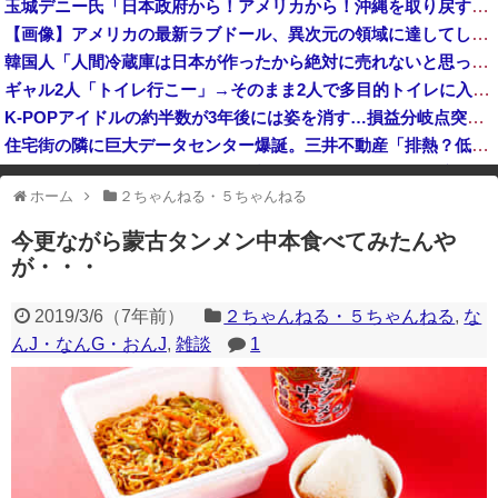
玉城デニー氏「日本政府から！アメリカから！沖縄を取り戻す！」（動画あり）
【政治】「国会欠席率」驚異の84％の参議院議員がいた…！本会議31回で出席わずか５回、”国会の欠席王”と呼ばれる「自民党の重鎮」の呆れた言い分 ...
【画像】アメリカの最新ラブドール、異次元の領域に達してしまうｗｗｗｗｗｗ
オシャレ家電の10万円もする高級炊飯器を購入、期待しながら御飯を炊いてみた結果……
韓国人「人間冷蔵庫は日本が作ったから絶対に売れないと思ったのに、既に200台も売れたんだそうです…」
ギャル2人「トイレ行こー」→そのまま2人で多目的トイレに入って・・・え？？？女性ってこれ普通なの？？？
K-POPアイドルの約半数が3年後には姿を消す…損益分岐点突破は4％未満
住宅街の隣に巨大データセンター爆誕。三井不動産「排熱？低周波音？データはまだ出せません」住民ブチギレ
中国「大豪雨！」三峡ダム「基礎部分破損」中国「全力放流！」台風13号「中国上陸予測」台風15号「中国接近（画像」中国「台風同時上陸！（穀物生産が壊滅危機」→
ホーム
２ちゃんねる・５ちゃんねる
※アドブロック等の広告非表示プラグインやアドオンを利用している場合、
一部のコンテンツが表示されなくなったり、サイト全体のレイアウトが崩れ
今更ながら蒙古タンメン中本食べてみたんや
たりする場合があります。
が・・・
2019/3/6
（
7年前
）
２ちゃんねる・５ちゃんねる
,
な
んJ・なんG・おんJ
,
雑談
1