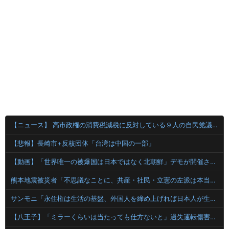
【ニュース】 高市政権の消費税減税に反対している９人の自民党議員が全て判明！！！！ やっぱりコイツラかｗｗｗｗｗ
【悲報】長崎市+反核団体「台湾は中国の一部」
【動画】「世界唯一の被爆国は日本ではなく北朝鮮」デモが開催される
熊本地震被災者「不思議なことに、共産・社民・立憲の左派は本当に被害の大きい地域には来ていない。」
サンモニ「永住権は生活の基盤、外国人を締め上げれば日本人が生きやすくなるは勘違い」
【八王子】「ミラーくらいは当たっても仕方ないと」過失運転傷害などの疑いで韓国籍の宋竜巳容疑者を再逮捕 男女6人負傷 警視庁