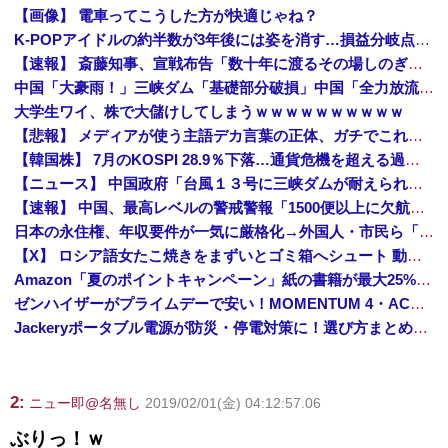
【画像】 電車ってこうした方が快適じゃね？
K-POPアイドルの約半数が3年後には姿を消す…損益分岐点突破は4％未満
【速報】 斎藤知事、宣戦布告「数十年に渡るその場しのぎの不適切会計、私の代でケリをつける」
中国「大豪雨！」三峡ダム「基礎部分破損」中国「全力放流！」台風13号「中国上陸予測」台風15号「中国接近（画像」中国「台風同時上陸！（穀物生産が壊滅危機」→
大学生ワイ、株で大儲けしてしまうｗｗｗｗｗｗｗｗｗｗ
【悲報】 メディアが使う主語デカ言葉の正体、ガチでこれだったｗｗｗｗ
【韓国株】 7月のKOSPI 28.9％下落…通貨危機を超える過去最大の下げ幅
【ニュース】 中国政府「台風１３号に三峡ダムが耐えられない！全開放流しろ！」⇒ 下流域の街が壊滅状態ｗｗｗｗｗ
【速報】 中国、最高レベルの警戒警報「1500便以上に欠航・避難勧告が発令」
日本の永住権、年収要件が一気に厳格化→外国人・市民ら「差別だ！」と抗議
【X】 ロシア語女たこ焼きをまずいとゴミ箱へシュート 動画を公開
Amazon「夏のポイントキャンペーン」紙の書籍が最大25%ポイント還元 対象と条件を整理（2026年7月）
ゼンハイザーがプライムデーで安い！MOMENTUM 4・ACCENTUMなど対象モデルまとめ！
Jackeryポータブル電源が防災・停電対策に！選び方まとめ【プライムデー最終日】
2:
ニュー即@名無し
2019/02/01(金) 04:12:57.06
ぶりっ！ｗ