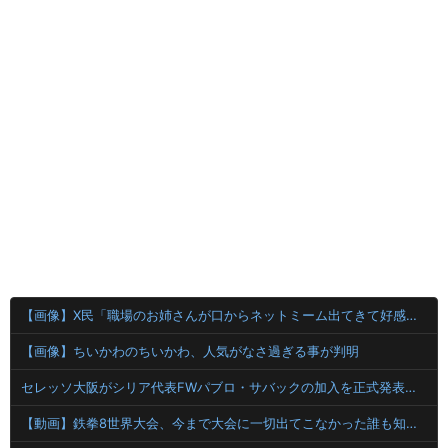
【画像】X民「職場のお姉さんが口からネットミーム出てきて好感持てる」←10万いいねwwxwxwwwww
【画像】ちいかわのちいかわ、人気がなさ過ぎる事が判明
セレッソ大阪がシリア代表FWパブロ・サバックの加入を正式発表 「何曲か一緒に歌えたらいいですね！」
【動画】鉄拳8世界大会、今まで大会に一切出てこなかった誰も知らない無名のパキスタン人が世界王者を5タテで完封して優勝するｗｗｗｗｗｗｗ