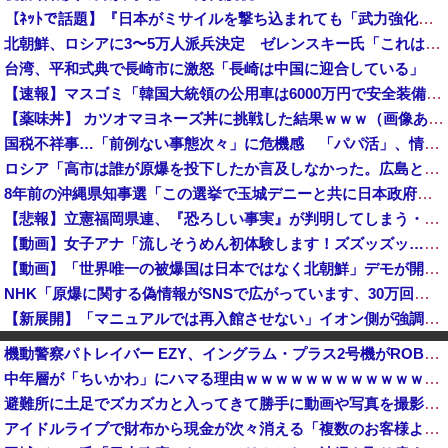
【ﾈｯﾄで話題】『日本がミサイルを撃ち込まれても「武力強化すれば良かった」ではなく「外交不足」なんですよ！』ｗｗｗｗｗｗｗｗｗｗｗｗｗｗｗｗ
北朝鮮、ロシアに3〜5万人派兵決定 ゼレンスキー氏「これはアジア諸国にとって脅威」「 韓国はウクライナとより密接に協力すべき。韓国の支援を受け取...
台湾、平和式典で長崎市に激怒「長崎は中国に迎合している」
【速報】マスゴミ「韓国大統領の公用車は6000万円で安全装備！」手のひらクルッ「高市の公用車は3000万円で贅沢！」
【薬味丼】 カツオマヨネーズ丼に挑戦した結果ｗｗｗ（画像あり）
国税不祥事…「前例ない事態次々」に危機感 「パパ活」、情報漏えいも…
ロシア「高市は誰が原爆を投下したか言及しなかった。広島と長崎に落ちたのはUFOだと思っているのか?」
8年前の沖縄県知事選「この選挙で玉城デニーと共に日本政府からアメリカから沖縄を取り戻す」
【悲報】立憲福岡県連、『恐ろしい事実』が判明してしまう・・・・
【動画】女子アナ「流しそうめん初体験します！ズズッズッ…ズッ………ゲホォッ！」
【動画】「世界唯一の被爆国は日本ではなく北朝鮮」デモが開催される
NHK「原爆に関する偽情報がSNSで広がっています、30万回以上見られているYouTube動画も」→NoBorderの動画では？と話題
【新展開】「マニュアルでは再入館させない」イオン側が強調していた事故、従業員の証言で前提が崩れ始める
【悲報】杉村太蔵、一律減税を『断固拒否』してる理由はこちら・・・
機動警察パトレイバー EZY、イングラム・プラス2号機がROBOT魂で発売へ…17式特型指揮車付属！
【悲報】長崎市+反核団体「台湾は中国の一部」
中年層が「ちいかわ」にハマる理由ｗｗｗｗｗｗｗｗｗｗｗｗｗｗｗｗｗｗｗｗｗｗｗｗｗｗｗｗｗｗｗｗ
自民党の若手議員かヤジを食らった石破前首相、「本当に見識のある人に当選期数の若い人がやじるなんて」と不満たらたらな様子を見せて……
避難所に土足でズカズカと入ってきて勝手に動画や写真を撮影したメディア取材陣、挙句の果てに要求してきたのは……
実家でお留守番してたら警官が来訪、「この家空き家でしたよね？」と問いかけてくるが実際は30年ほど住んでおり……
アイドルライブで財布から現金が次々消える「複数のお客様より被害報告」警察に相談へ
佐藤二朗さん、言葉にできない悔しさを感じる・・・「“ほんとうのこと”を僕の口からは何ひとつ言えなくて」