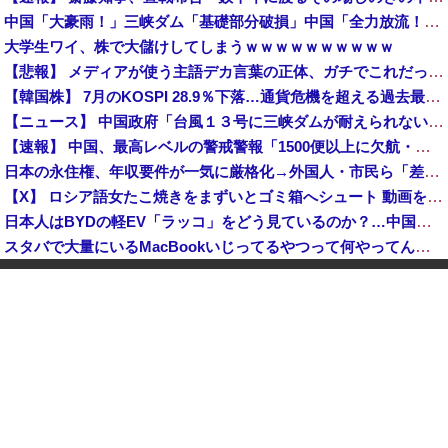
中国「大豪雨！」三峡ダム「基礎部分破損」中国「全力放流！」台風13号「中国上陸予測」台風15号「中国接近（画像」中国「台風同時上陸！（穀物生産が壊滅危機」→
大学生ワイ、株で大儲けしてしまうｗｗｗｗｗｗｗｗｗｗ
【悲報】 メディアが使う主語デカ言葉の正体、ガチでこれだったｗｗｗｗ
【韓国株】 7月のKOSPI 28.9％下落…通貨危機を超える過去最大の下げ幅
【ニュース】 中国政府「台風１３号に三峡ダムが耐えられない！全開放流しろ！」⇒ 下流域の街が壊滅状態ｗｗｗｗｗ
【速報】 中国、最高レベルの警戒警報「1500便以上に欠航・避難勧告が発令」
日本の永住権、年収要件が一気に厳格化→外国人・市民ら「差別だ！」と抗議
【X】 ロシア語女たこ焼きをまずいとゴミ箱へシュート 動画を公開
日本人はBYDの軽EV「ラッコ」をどう見ているのか？…中国メディア！
スタバで大量にいるMacBookいじってるやつって何やってんの？
外国人YouTuberが長崎の民家に不法侵入、「これ留守にしてるだけじゃないの？」と激怒する人が続出中
【速報】 ウクライナからのエネルギー施設攻撃で窮地のロシアを韓国が助けていたことが判明「韓国で船積みの精製油3万トンがロシア行き」
【鹿児島】 突然右折し路面電車と衝突 乗っていた男女3人は車を放置しダッシュで逃走中
中国「大豪雨！」三峡ダム「基礎部分破損」中国「全力放流！」台風13号「中国上陸予測」台風15号「中国接近（画像」中国「台風同時上陸！（穀物生産が壊滅危機」→
長崎の語り部のお爺ちゃん(84)、学生に『日本も核武装が必要』と言われびっくり
「あきれてモノが言えない」「国を維持できるの？」外国人の永住許可要件の厳格化で在日中国人の本音は？