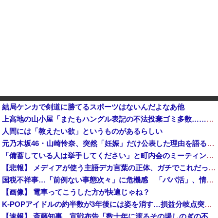
結局ケンカで剣道に勝てるスポーツはないんだよなあ他
上高地の山小屋「またもハングル表記の不法投棄ゴミ多数……」→韓国メディア「ハングルの書かれた指定ゴミ袋にキムチが入っていたとしても、捨てたのは韓国人とはかぎらない！」……せ、せやな
人間には「教えたい欲」というものがあるらしい
元乃木坂46・山崎怜奈、突然「妊娠」だけ公表した理由を語る！！！
「備蓄している人は挙手してください」と町内会のミーティング、何の気なしに手を挙げてしまった結果……
【悲報】 メディアが使う主語デカ言葉の正体、ガチでこれだったｗｗｗｗ
国税不祥事…「前例ない事態次々」に危機感 「パパ活」、情報漏えいも…
【画像】 電車ってこうした方が快適じゃね？
K-POPアイドルの約半数が3年後には姿を消す…損益分岐点突破は4％未満
【速報】 斎藤知事、宣戦布告「数十年に渡るその場しのぎの不適切会計、私の代でケリをつける」