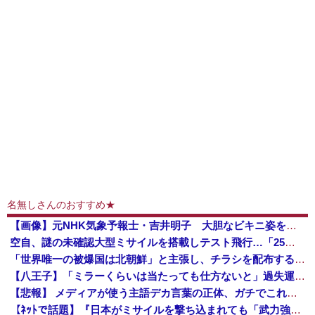
名無しさんのおすすめ★
【画像】元NHK気象予報士・吉井明子 大胆なビキニ姿を公開wwww
空自、謎の未確認大型ミサイルを搭載しテスト飛行…「25式地対艦誘導弾」空中発射型が初めて姿を見せた！
「世界唯一の被爆国は北朝鮮」と主張し、チラシを配布する輩が発生
【八王子】「ミラーくらいは当たっても仕方ないと」過失運転傷害などの疑いで韓国籍の宋竜巳容疑者を再逮捕 男女6人負傷 警視庁
【悲報】 メディアが使う主語デカ言葉の正体、ガチでこれだったｗｗｗｗ
【ﾈｯﾄで話題】『日本がミサイルを撃ち込まれても「武力強化すれば良かった」ではなく「外交不足」なんですよ！』ｗｗｗｗｗｗｗｗｗｗｗｗｗｗｗｗ