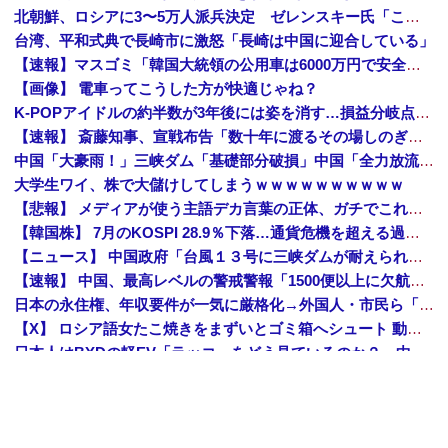
北朝鮮、ロシアに3〜5万人派兵決定 ゼレンスキー氏「これはアジア諸国にとって脅威」「 韓国はウクライナとより密接に協力すべき。韓国の支援を受け取...
台湾、平和式典で長崎市に激怒「長崎は中国に迎合している」
【速報】マスゴミ「韓国大統領の公用車は6000万円で安全装備！」手のひらクルッ「高市の公用車は3000万円で贅沢！」
【画像】 電車ってこうした方が快適じゃね？
K-POPアイドルの約半数が3年後には姿を消す…損益分岐点突破は4％未満
【速報】 斎藤知事、宣戦布告「数十年に渡るその場しのぎの不適切会計、私の代でケリをつける」
中国「大豪雨！」三峡ダム「基礎部分破損」中国「全力放流！」台風13号「中国上陸予測」台風15号「中国接近（画像」中国「台風同時上陸！（穀物生産が壊滅危機」→
大学生ワイ、株で大儲けしてしまうｗｗｗｗｗｗｗｗｗｗ
【悲報】 メディアが使う主語デカ言葉の正体、ガチでこれだったｗｗｗｗ
【韓国株】 7月のKOSPI 28.9％下落…通貨危機を超える過去最大の下げ幅
【ニュース】 中国政府「台風１３号に三峡ダムが耐えられない！全開放流しろ！」⇒ 下流域の街が壊滅状態ｗｗｗｗｗ
【速報】 中国、最高レベルの警戒警報「1500便以上に欠航・避難勧告が発令」
日本の永住権、年収要件が一気に厳格化→外国人・市民ら「差別だ！」と抗議
【X】 ロシア語女たこ焼きをまずいとゴミ箱へシュート 動画を公開
日本人はBYDの軽EV「ラッコ」をどう見ているのか？…中国メディア！
スタバで大量にいるMacBookいじってるやつって何やってんの？
外国人YouTuberが長崎の民家に不法侵入、「これ留守にしてるだけじゃないの？」と激怒する人が続出中
【速報】 ウクライナからのエネルギー施設攻撃で窮地のロシアを韓国が助けていたことが判明「韓国で船積みの精製油3万トンがロシア行き」