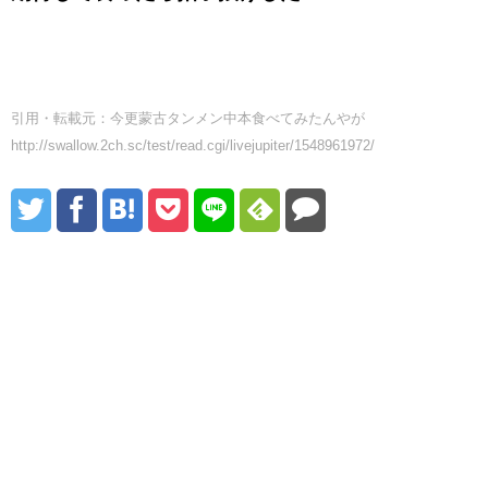
引用・転載元：今更蒙古タンメン中本食べてみたんやが
http://swallow.2ch.sc/test/read.cgi/livejupiter/1548961972/