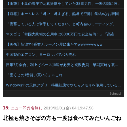
【衝撃】千葉の海岸で写真撮影をしていた38歳男性、一瞬の隙に波にさらわれた結果・・・
【速報】ホームレス「暑い、暑すぎる」酷暑で空港に集結※なお韓国
「備蓄している人は挙手してください」と町内会のミーティング、何の気なしに手を挙げてしまった結果……
マスゴミ「韓国大統領の公用車は6000万円で安全装備！」「高市の公用車は3000万円で贅沢！」
【画像】新潟で1番並ぶラーメン屋に来たでwwwwwwww
中国製のエアコン、ヨーロッパでバカ売れ
日銀7月会合、利上げペース加速が必要と複数委員－早期実施を裏付け
「宝くじの1番賢い買い方」←これ
Windows11の天気アプリ 待機状態でやたらメモリを使用していると話題に
5chnavi
15:
ニュー即@名無し
2019/02/01(金) 04:19:47.56
北極も焼きそばの方も一度は食べてみたいんごね