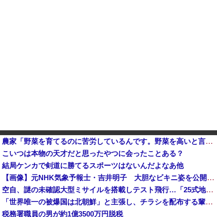
農家「野菜を育てるのに苦労しているんです。野菜を高いと言わないでください。」
こいつは本物の天才だと思ったやつに会ったことある？
結局ケンカで剣道に勝てるスポーツはないんだよなあ他
【画像】元NHK気象予報士・吉井明子 大胆なビキニ姿を公開wwww
空自、謎の未確認大型ミサイルを搭載しテスト飛行…「25式地対艦誘導弾」空中発射型が初めて姿を見せた！
「世界唯一の被爆国は北朝鮮」と主張し、チラシを配布する輩が発生
税務署職員の男が約1億3500万円脱税