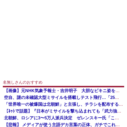
名無しさんのおすすめ
【画像】元NHK気象予報士・吉井明子 大胆なビキニ姿を公開wwww
空自、謎の未確認大型ミサイルを搭載しテスト飛行…「25式地対艦誘導弾」空中発射型が初めて姿を見せた！
「世界唯一の被爆国は北朝鮮」と主張し、チラシを配布する輩が発生
【ﾈｯﾄで話題】『日本がミサイルを撃ち込まれても「武力強化すれば良かった」ではなく「外交不足」なんですよ！』ｗｗｗｗｗｗｗｗｗｗｗｗｗｗｗｗ
北朝鮮、ロシアに3〜5万人派兵決定 ゼレンスキー氏「これはアジア諸国にとって脅威」「 韓国はウクライナとより密接に協力すべき。韓国の支援を受け取...
【悲報】 メディアが使う主語デカ言葉の正体、ガチでこれだったｗｗｗｗ