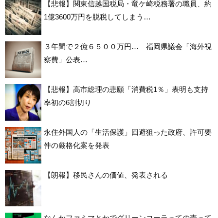
【悲報】関東信越国税局・竜ケ崎税務署の職員、約
1億3600万円を脱税してしまう…
３年間で２億６５００万円… 福岡県議会「海外視
察費」公表…
【悲報】高市総理の悲願「消費税1％」表明も支持
率初の6割切り
永住外国人の「生活保護」回避狙った政府、許可要
件の厳格化案を発表
【朗報】移民さんの価値、発表される
なんかファミマとかでグリーンコーラっての売って