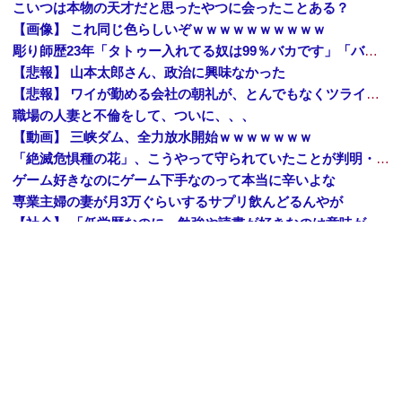
こいつは本物の天才だと思ったやつに会ったことある？
【画像】 これ同じ色らしいぞｗｗｗｗｗｗｗｗｗｗ
彫り師歴23年「タトゥー入れてる奴は99％バカです」「バカは5000円が好き」無断キャンセル、挨拶できない、金がない…客層をぶっちゃけ
【悲報】 山本太郎さん、政治に興味なかった
【悲報】 ワイが勤める会社の朝礼が、とんでもなくツライｗｗｗｗｗｗｗｗｗｗ
職場の人妻と不倫をして、ついに、、、
【動画】 三峡ダム、全力放水開始ｗｗｗｗｗｗｗ
「絶滅危惧種の花」、こうやって守られていたことが判明・・・・・
ゲーム好きなのにゲーム下手なのって本当に辛いよな
専業主婦の妻が月3万ぐらいするサプリ飲んどるんやが
【社会】 「低学歴なのに、勉強や読書が好きなのは意味が分からない」SNS炎上に東大出身者が反応。「高学歴＝地頭もいい」という認識が間違っているワケ
【画像】 TWICE・モモ(30)、またしてもエチエチボデーを披露ｗｗｗｗｗｗｗｗｗｗ
職場の人妻と不倫をして、ついに、、、
【田舎のミステリー】 タヌキが人間に化ける説、これ多分マジ
Amazon「夏のポイントキャンペーン」紙の書籍が最大25%ポイント還元 対象と条件を整理（2026年7月）
【トップページに戻る】
｜
【人気記事を見る】