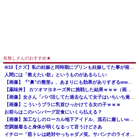
名無しさんのおすすめ★
4/10【クズ】私の妊娠と同時期にプリンも妊娠してた事が発覚→夫から電話がかかってきた。父「娘に代われ？その前にする事があるだろう？」夫「僕らの恋路を邪魔しないでください！」
人間には「教えたい欲」というものがあるらしい
【画像】『"鼻"の整形』、あまりにも効果がありすぎるwwwwwwwwwww
【薬味丼】 カツオマヨネーズ丼に挑戦した結果ｗｗｗ（画像あり）
【画像】女さん「パパ活してた過去なんて女子はいちいち覚えてないから」ｗｗｗｗｗｗ
【画像】こういうブラに乳首ひっかけてる女の子ｗｗｗ
お前らはこのハンバーグ定食にいくら払える？
【画像】加工なしのローカル地下アイドル、流石に厳しいwwwwww
空調服着ると身体が弱くなるって言うけどさあ
イチロー「筋トレは絶対やっちゃダメ笑。サバンナのライオンが筋トレすると思います？笑」