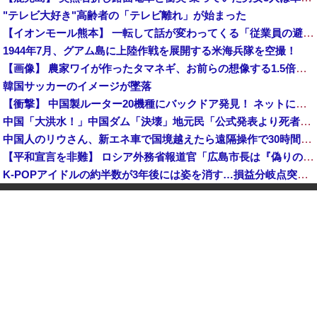
"テレビ大好き"高齢者の「テレビ離れ」が始まった
【イオンモール熊本】 一転して話が変わってくる「従業員の避難誘導の証言が複数」イオン側が社内規定に抵触していた疑い
1944年7月、グアム島に上陸作戦を展開する米海兵隊を空撮！
【画像】 農家ワイが作ったタマネギ、お前らの想像する1.5倍はデカいぞ
韓国サッカーのイメージが墜落
【衝撃】 中国製ルーター20機種にバックドア発見！ ネットに繋ぐだけで35秒ごとに中国のサーバーと通信
中国「大洪水！」中国ダム「決壊」地元民「公式発表より死者多い！」中国政府「住民拘束！（安否不明」中国当局「救助隊動画も削除」台風13号「三峡ダム接近中」→
中国人のリウさん、新エネ車で国境越えたら遠隔操作で30時間ロックされる！
【平和宣言を非難】 ロシア外務省報道官「広島市長は『偽りの呪文』繰り返している」
K-POPアイドルの約半数が3年後には姿を消す…損益分岐点突破は4％未満
【鹿児島】 突然右折し路面電車と衝突 乗っていた男女3人は車を放置しダッシュで逃走中
KDDI、楽天への回線貸し出し終了へ 都市部で9月末に
日産e-power、無給油で1980km走行しギネス記録を達成、無駄な発電や送電ロスなくEVよりエコを証明
【動画】 広島記念公園を追い出された左翼さん、流石にキモすぎて炎上
中国「大洪水！」三峡ダム「大雨で増水（台風直撃前」中国ダム「緊急放流！」中国鉄道「列車が走行中に流される」中国避難所「支援物資は有料です」謎の勢力「え」→
中国Zbtlink製ルーター20機種にバックドア見つかる 外部から完全制御のおそれ