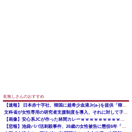
名無しさんのおすすめ
【速報】 日本赤十字社、韓国に超希少血液Jr(a-)を提供「韓国内では適合する血液を確保できなかった」※今回で4回目
文科省が女性専用の研究者支援制度を導入、それに対して子育て負担に苦しむ若手男性研究者は……
【画像】安心系JCが作った林間カレーｗｗｗｗｗｗｗｗｗｗｗｗｗｗｗｗｗｗｗｗｗｗｗｗ
【悲報】池袋パパ活刺殺事件、26歳の女性被告に懲役6年「司法の女割」批判が紛糾 → ﾈｯﾄ「ジャンポケ斎藤の罪より軽くて草」ｗｗｗｗｗｗｗｗｗｗ...