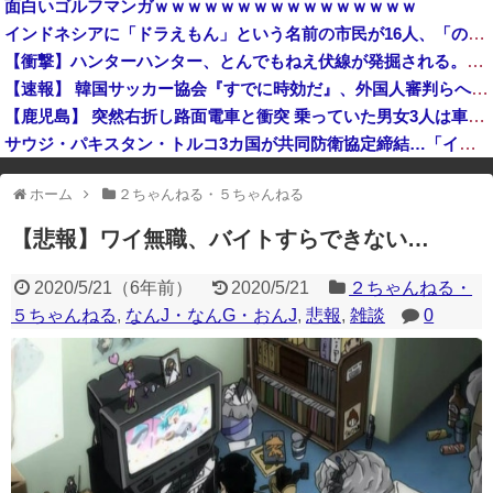
面白いゴルフマンガｗｗｗｗｗｗｗｗｗｗｗｗｗｗｗｗ
【悲報】ちいかわ作者さん、総額30億超の大豪邸を建てるｗｗｗｗｗｗｗｗｗｗｗｗｗｗｗｗｗｗｗ
インドネシアに「ドラえもん」という名前の市民が16人、「のび太」は181人
ドイツ空港のウクライナ輸送機に自爆ドローン接近、見つけた空港職員が蹴り落とす…高性能プラスチック爆弾搭載！
【衝撃】ハンターハンター、とんでもねえ伏線が発掘される。クルタ族の虐殺犯人がツェリードニヒだった模様！
【速報】 韓国サッカー協会『すでに時効だ』、外国人審判らへ性的接待疑惑→ロンドン五輪は銅メダルはく奪の可能性「審判の国籍は日本、UAE、イラン」
【鹿児島】 突然右折し路面電車と衝突 乗っていた男女3人は車を放置しダッシュで逃走中
サウジ・パキスタン・トルコ3カ国が共同防衛協定締結…「イスラム版NATO」指摘も！
※アドブロック等の広告非表示プラグインやアドオンを利用している場合、
ホーム
２ちゃんねる・５ちゃんねる
一部のコンテンツが表示されなくなったり、サイト全体のレイアウトが崩れ
たりする場合があります。
【悲報】ワイ無職、バイトすらできない…
2020/5/21
（
6年前
）
2020/5/21
２ちゃんねる・
５ちゃんねる
,
なんJ・なんG・おんJ
,
悲報
,
雑談
0