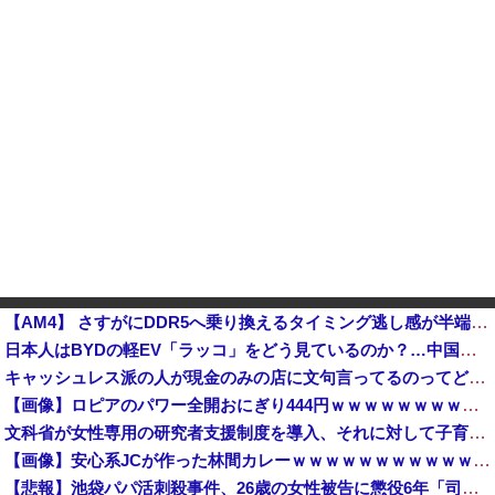
【AM4】 さすがにDDR5へ乗り換えるタイミング逃し感が半端ない
日本人はBYDの軽EV「ラッコ」をどう見ているのか？…中国メディア！
キャッシュレス派の人が現金のみの店に文句言ってるのってどう思う？他
【画像】ロピアのパワー全開おにぎり444円ｗｗｗｗｗｗｗｗｗｗｗｗ
文科省が女性専用の研究者支援制度を導入、それに対して子育て負担に苦しむ若手男性研究者は……
【画像】安心系JCが作った林間カレーｗｗｗｗｗｗｗｗｗｗｗｗｗｗｗｗｗｗｗｗｗｗｗｗ
【悲報】池袋パパ活刺殺事件、26歳の女性被告に懲役6年「司法の女割」批判が紛糾 → ﾈｯﾄ「ジャンポケ斎藤の罪より軽くて草」ｗｗｗｗｗｗｗｗｗｗ...