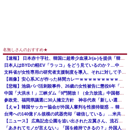
名無しさんのおすすめ★
【速報】 日本赤十字社、韓国に超希少血液Jr(a-)を提供「韓国内では適合する血液を確保できなかった」※今回で4回目
日本人はBYDの軽EV「ラッコ」をどう見ているのか？…中国メディア！
文科省が女性専用の研究者支援制度を導入、それに対して子育て負担に苦しむ若手男性研究者は……
【画像】安心系JCが作った林間カレーｗｗｗｗｗｗｗｗｗｗｗｗｗｗｗｗｗｗｗｗｗｗｗｗ
【悲報】池袋パパ活刺殺事件、26歳の女性被告に懲役6年「司法の女割」批判が紛糾 → ﾈｯﾄ「ジャンポケ斎藤の罪より軽くて草」ｗｗｗｗｗｗｗｗｗｗ...
中国「大洪水！」三峡ダム「9門開放！（全力放流」中国都市「三峡沿線の道路水没」中国政府「高速道路封鎖！」中国ダム「緊急放流に合わせて開門（土砂崩れ発生」→
参政党、福岡県議選に30人擁立方針 神谷代表「新しい選択肢を」
【えｗ】韓国サッカー協会が外国人審判を性接待疑惑 → 韓国ネットに動揺広がる「信じられない」「要求した外国人審判もおかしい」「韓国以外の国にも要...
台湾への140億ドル規模の武器売却「確信している」 …米共和党重鎮、マコール議員が表明！
【ニュース】 広島記念公園を追い出された左翼さん、流石にキモすぎて炎上
「あきれてモノが言えない」「国を維持できるの？」外国人の永住許可要件の厳格化で在日中国人の本音は？