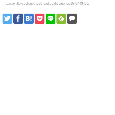
http://swallow.5ch.net/test/read.cgi/livejupiter/1548443433/