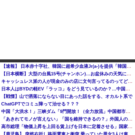
【速報】 日本赤十字社、韓国に超希少血液Jr(a-)を提供「韓国内では適合する血液を確保できなかった」※今回で4回目
【日本横断】大型の台風15号(チャンホン)…お盆休みの天気に影響するおそれ
キャッシュレス派の人が現金のみの店に文句言ってるのってどう思う？他
日本人はBYDの軽EV「ラッコ」をどう見ているのか？…中国メディア！
【戦慄】山で洒落にならない目にあった話をする、オカルト系で
ChatGPTでコミュ障って治せる？？？
中国「大洪水！」三峡ダム「9門開放！（全力放流」中国都市「三峡沿線の道路水没」中国政府「高速道路封鎖！」中国ダム「緊急放流に合わせて開門（土砂崩れ発生」→
「あきれてモノが言えない」「国を維持できるの？」外国人の永住許可要件の厳格化で在日中国人の本音は？
高市総理「物価上昇を上回る賃上げを日本に定着させる」国家公務員月給3.51％増へ 地方公務員も追随する見通し
【鹿児島】 突然右折し路面電車と衝突 乗っていた男女3人は車を放置しダッシュで逃走中