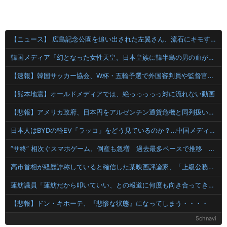
【ニュース】 広島記念公園を追い出された左翼さん、流石にキモすぎて炎上
韓国メディア「幻となった女性天皇。日本皇族に韓半島の男の血が入る可能性がゼロに・・・」
【速報】韓国サッカー協会、W杯・五輪予選で外国審判員や監督官を性接待！！！！
【熊本地震】オールドメディアでは、絶っっっっっ対に流れない動画
【悲報】アメリカ政府、日本円をアルゼンチン通貨危機と同列扱いへ・・・
日本人はBYDの軽EV「ラッコ」をどう見ているのか？…中国メディア！
”サ終” 相次ぐスマホゲーム、倒産も急増 過去最多ペースで推移 「当たれば一攫千金」過去の時代に
高市首相が経歴詐称していると確信した某映画評論家、「上級公務員試験に合格とは書いてないんですが…」とツッコミを受けまくり……
蓮舫議員「蓮舫だから叩いていい、との報道に何度も向き合ってきました。悔しくても」
【悲報】ドン・キホーテ、『悲惨な状態』になってしまう・・・・
5chnavi