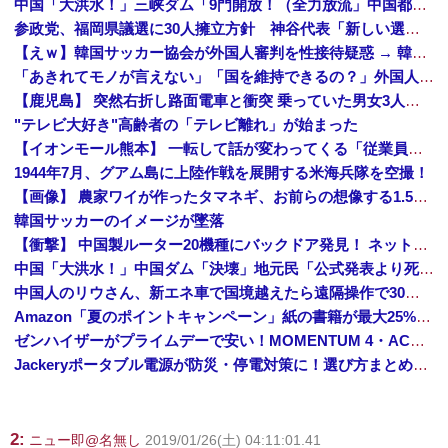
中国「大洪水！」三峡ダム「9門開放！（全力放流」中国都市「三峡沿線の道路水没」中国政府「高速道路封鎖！」中国ダム「緊急放流に合わせて開門（土砂崩れ発生」→
参政党、福岡県議選に30人擁立方針 神谷代表「新しい選択肢を」
【えｗ】韓国サッカー協会が外国人審判を性接待疑惑 → 韓国ネットに動揺広がる「信じられない」「要求した外国人審判もおかしい」「韓国以外の国にも要...
「あきれてモノが言えない」「国を維持できるの？」外国人の永住許可要件の厳格化で在日中国人の本音は？
【鹿児島】 突然右折し路面電車と衝突 乗っていた男女3人は車を放置しダッシュで逃走中
"テレビ大好き"高齢者の「テレビ離れ」が始まった
【イオンモール熊本】 一転して話が変わってくる「従業員の避難誘導の証言が複数」イオン側が社内規定に抵触していた疑い
1944年7月、グアム島に上陸作戦を展開する米海兵隊を空撮！
【画像】 農家ワイが作ったタマネギ、お前らの想像する1.5倍はデカいぞ
韓国サッカーのイメージが墜落
【衝撃】 中国製ルーター20機種にバックドア発見！ ネットに繋ぐだけで35秒ごとに中国のサーバーと通信
中国「大洪水！」中国ダム「決壊」地元民「公式発表より死者多い！」中国政府「住民拘束！（安否不明」中国当局「救助隊動画も削除」台風13号「三峡ダム接近中」→
中国人のリウさん、新エネ車で国境越えたら遠隔操作で30時間ロックされる！
Amazon「夏のポイントキャンペーン」紙の書籍が最大25%ポイント還元 対象と条件を整理（2026年7月）
ゼンハイザーがプライムデーで安い！MOMENTUM 4・ACCENTUMなど対象モデルまとめ！
Jackeryポータブル電源が防災・停電対策に！選び方まとめ【プライムデー最終日】
2:
ニュー即@名無し
2019/01/26(土) 04:11:01.41