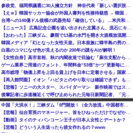
参政党、福岡県議選に30人擁立方針 神谷代表「新しい選択肢を」
【えｗ】韓国サッカー協会が外国人審判を性接待疑惑 → 韓国ネットに動揺広がる「信じられない」「要求した外国人審判もおかしい」「韓国以外の国にも要...
台湾への140億ドル規模の武器売却「確信している」 …米共和党重鎮、マコール議員が表明！
【ニュース】 広島記念公園を追い出された左翼さん、流石にキモすぎて炎上
【おわった】三峡ダム、豪雨で13基の水門を開き大規模放流開始か 下流の工場地帯に洪水流入で崩壊はじまる
韓国メディア「幻となった女性天皇。日本皇族に韓半島の男の血が入る可能性がゼロに・・・」
白黒のコマになぜ色が見えるのか 200年の謎をAIが解明！
【女性自身】高市首相、秋の内閣改造で目論む「麻生支配からの脱却」…茂木敏充氏も小林鷹之氏もクビ
ゲーム業界ご用達のフォント、年間料金“53倍”かつ“更新毎に値上げ”のありえない契約により多数撤退へ・・・
高市総理「物価上昇を上回る賃上げを日本に定着させる」国家公務員月給3.51％増へ 地方公務員も追随する見通し
【再入館問題】イオン「ハビタとのやり取りは確認できず」も、抑止や社内ルール運用が徹底できなかった可能性を認める
【悲報】ソニーの大スター、スパイダーマン 新作映画ではスマホはXperiaではなくGalaxyを使用
後輩記者に歩道橋近くで呼び止められた元毎日新聞記者、「元毎日と名乗ってSNSで活動するな」と要求されてしまい……
【衝撃】有吉、マツコに『ドン引き』してしまうｗｗｗｗｗｗｗ
中国「大洪水！」三峡ダム「9門開放！（全力放流」中国都市「三峡沿線の道路水没」中国政府「高速道路封鎖！」中国ダム「緊急放流に合わせて開門（土砂崩れ発生」→
【速報】中国の海警局と中国海軍の船が衝突2人死亡 南シナ海でフィリピン船を追跡中
【悲報】仙台育英のマネージャー、首をひねっただけでなぜかウインクしたことにされてしまう
国連が事実上の機能停止に陥りつつあると関係者が告白、特に役に立たないくせに高給だけ毟り取った結果……
【動画】タイのティパンコーン王子が日本人女性とデートか？
高市総理「物価上昇を上回る賃上げを日本に定着させる」国家公務員月給3.51％増へ 地方公務員も追随する見通し
【悲報】どういう人生送ったら彼女作れるの？www
わいせつな行為疑いで逮捕 エジプト国籍の男性を不起訴処分 鳥取地検 [8/8]