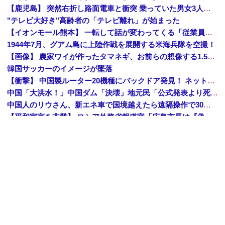
【鹿児島】 突然右折し路面電車と衝突 乗っていた男女3人は車を放置しダッシュで逃走中
"テレビ大好き"高齢者の「テレビ離れ」が始まった
【イオンモール熊本】 一転して話が変わってくる「従業員の避難誘導の証言が複数」イオン側が社内規定に抵触していた疑い
1944年7月、グアム島に上陸作戦を展開する米海兵隊を空撮！
【画像】 農家ワイが作ったタマネギ、お前らの想像する1.5倍はデカいぞ
韓国サッカーのイメージが墜落
【衝撃】 中国製ルーター20機種にバックドア発見！ ネットに繋ぐだけで35秒ごとに中国のサーバーと通信
中国「大洪水！」中国ダム「決壊」地元民「公式発表より死者多い！」中国政府「住民拘束！（安否不明」中国当局「救助隊動画も削除」台風13号「三峡ダム接近中」→
中国人のリウさん、新エネ車で国境越えたら遠隔操作で30時間ロックされる！
【平和宣言を非難】 ロシア外務省報道官「広島市長は『偽りの呪文』繰り返している」
K-POPアイドルの約半数が3年後には姿を消す…損益分岐点突破は4％未満
【鹿児島】 突然右折し路面電車と衝突 乗っていた男女3人は車を放置しダッシュで逃走中
KDDI、楽天への回線貸し出し終了へ 都市部で9月末に
日産e-power、無給油で1980km走行しギネス記録を達成、無駄な発電や送電ロスなくEVよりエコを証明
Amazon「夏のポイントキャンペーン」紙の書籍が最大25%ポイント還元 対象と条件を整理（2026年7月）
【トップページに戻る】
｜
【人気記事を見る】