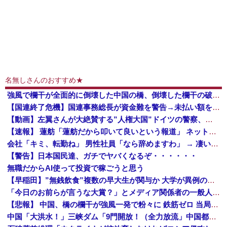
名無しさんのおすすめ★
強風で欄干が全面的に倒壊した中国の橋、倒壊した欄干の破片を調べると凄まじい事実が発覚して……
【国連終了危機】国連事務総長が資金難を警告→未払い額を見た世界3位負担の日本側から厳しい声→では誰が払っていないのか言え
【動画】左翼さんが大絶賛する”人権大国”ドイツの警察、極左活動家への「人道的対処」が力強すぎるとネットで話題に → ｗｗｗｗｗｗｗｗ
【速報】 蓮舫「蓮舫だから叩いて良いという報道」 ネット「高市だから叩いて良いをやってるのがお前だろ」
会社「キミ、転勤ね」 男性社員「なら辞めますわ」 → 凄いことになるｗｗｗｗｗｗ
【警告】日本国民達、ガチでヤバくなるぞ・・・・・・
無職だからAI使って投資で稼ごうと思う
【早稲田】”無銭飲食”複数の早大生が関与か 大学が異例の注意喚起
「今日のお前らが言うな大賞？」とメディア関係者の一般人への苦言にツッコミ殺到、被災地の避難所でカメラまわすのは……
【悲報】 中国、橋の欄干が強風一発で粉々に 鉄筋ゼロ 当局「接着剤でくっつけただけ」「正常で、品質問題はない」
中国「大洪水！」三峡ダム「9門開放！（全力放流」中国都市「三峡沿線の道路水没」中国政府「高速道路封鎖！」中国ダム「緊急放流に合わせて開門（土砂崩れ発生」→