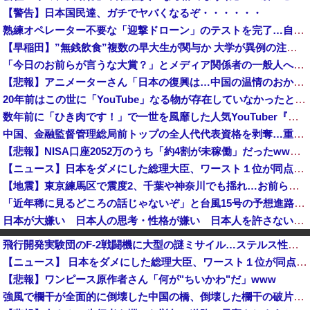
【警告】日本国民達、ガチでヤバくなるぞ・・・・・・
熟練オペレーター不要な「迎撃ドローン」のテストを完了…自らが目標を追尾する映像公開！
【早稲田】”無銭飲食”複数の早大生が関与か 大学が異例の注意喚起
「今日のお前らが言うな大賞？」とメディア関係者の一般人への苦言にツッコミ殺到、被災地の避難所でカメラまわすのは……
【悲報】アニメーターさん「日本の復興は…中国の温情のおかげだ！」 ← 突っ込み殺到 ｗｗｗｗｗｗｗｗｗ
20年前はこの世に「YouTube」なる物が存在していなかったという事実
数年前に「ひき肉です！」で一世を風靡した人気YouTuber『ちょんまげ小僧』さん、とんでもないことになっていた
中国、金融監督管理総局前トップの全人代代表資格を剥奪…重大な規律違反で！
【悲報】NISA口座2052万のうち「約4割が未稼働」だったwwwwww
【ニュース】日本をダメにした総理大臣、ワースト１位が同点でこの人ｗｗｗｗｗｗ
【地震】東京練馬区で震度2、千葉や神奈川でも揺れ…お前ら気付いた？
「近年稀に見るどころの話じゃないぞ」と台風15号の予想進路に困惑する人が多数、偏西風が全く通用していないんだけど……
日本が大嫌い 日本人の思考・性格が嫌い 日本人を許さない 日本なんか消滅してほしい [8/8]
共産党「熊本地震救援募金のお願いをしていたところ、中指を立てられました。中指がメガネに当たり、危うく怪我をするところでした」
飛行開発実験団のF-2戦闘機に大型の謎ミサイル…ステルス性と射程1000kmを誇る「最新鋭の空母キラー」か？！
ファン付き作業着使用男性熱中症で死亡 スポーツドリンクやゼリー飲料持参も [8/8]
【ニュース】 日本をダメにした総理大臣、ワースト１位が同点でこの人ｗｗｗｗｗｗ
なぜプーチンはウクライナ侵攻をやめられないのか？！
【悲報】ワンピース原作者さん「何が"ちいかわ"だ」www
「外国人受け入れ反対」大幅増 東大調査、若い世代で多く
強風で欄干が全面的に倒壊した中国の橋、倒壊した欄干の破片を調べると凄まじい事実が発覚して……
【動画】東大生ｖｓ キャバ嬢 → ｗｗｗｗｗｗｗｗｗｗｗｗｗｗｗｗｗｗ