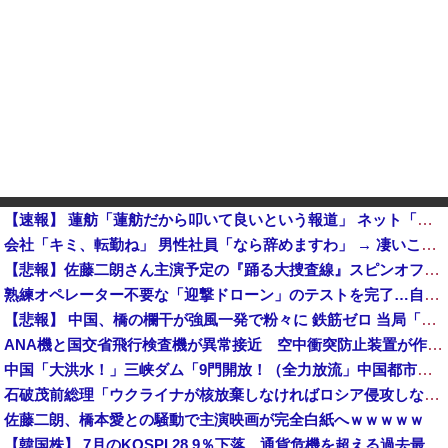
【速報】 蓮舫「蓮舫だから叩いて良いという報道」 ネット「高市だから叩いて良いをやってるのがお前だろ」
会社「キミ、転勤ね」 男性社員「なら辞めますわ」 → 凄いことになるｗｗｗｗｗｗ
【悲報】佐藤二朗さん主演予定の『踊る大捜査線』スピンオフ、撮影中止が正式決定・・・・・・・・・他
熟練オペレーター不要な「迎撃ドローン」のテストを完了…自らが目標を追尾する映像公開！
【悲報】 中国、橋の欄干が強風一発で粉々に 鉄筋ゼロ 当局「接着剤でくっつけただけ」「正常で、品質問題はない」
ANA機と国交省飛行検査機が異常接近 空中衝突防止装置が作動も“ニアミス認定せず” 国交省判断
中国「大洪水！」三峡ダム「9門開放！（全力放流」中国都市「三峡沿線の道路水没」中国政府「高速道路封鎖！」中国ダム「緊急放流に合わせて開門（土砂崩れ発生」→
石破茂前総理「ウクライナが核放棄しなければロシア侵攻しなかった」！
佐藤二朗、橋本愛との騒動で主演映画が完全白紙へｗｗｗｗｗ
【韓国株】 7月のKOSPI 28.9％下落…通貨危機を超える過去最大の下げ幅