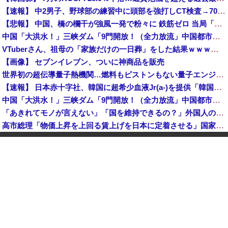
【速報】 中2男子、野球部の練習中に頭部を強打しCT検査→70代医師「問題ないです」→中学生死亡「他人のCT画像みてました」
【悲報】 中国、橋の欄干が強風一発で粉々に 鉄筋ゼロ 当局「接着剤でくっつけただけ」「正常で、品質問題はない」
中国「大洪水！」三峡ダム「9門開放！（全力放流」中国都市「三峡沿線の道路水没」中国政府「高速道路封鎖！」中国ダム「緊急放流に合わせて開門（土砂崩れ発生」→
VTuberさん、祖母の「家族だけの一日葬」をした結果ｗｗｗｗｗｗｗ
【画像】 セブンイレブン、ついに神商品を販売
世界初の超伝導量子熱機関…燃料もピストンもない量子エンジンが回った！
【速報】 日本赤十字社、韓国に超希少血液Jr(a-)を提供「韓国内では適合する血液を確保できなかった」※今回で4回目
中国「大洪水！」三峡ダム「9門開放！（全力放流」中国都市「三峡沿線の道路水没」中国政府「高速道路封鎖！」中国ダム「緊急放流に合わせて開門（土砂崩れ発生」→
「あきれてモノが言えない」「国を維持できるの？」外国人の永住許可要件の厳格化で在日中国人の本音は？
高市総理「物価上昇を上回る賃上げを日本に定着させる」国家公務員月給3.51％増へ 地方公務員も追随する見通し
【鹿児島】 突然右折し路面電車と衝突 乗っていた男女3人は車を放置しダッシュで逃走中
"テレビ大好き"高齢者の「テレビ離れ」が始まった
【イオンモール熊本】 一転して話が変わってくる「従業員の避難誘導の証言が複数」イオン側が社内規定に抵触していた疑い
1944年7月、グアム島に上陸作戦を展開する米海兵隊を空撮！
【画像】 農家ワイが作ったタマネギ、お前らの想像する1.5倍はデカいぞ