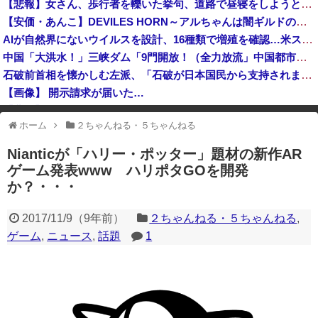
【悲報】女さん、歩行者を轢いた挙句、道路で昼寝をしようとしてしまう
【悲報】嵐の活動休止の影響か…相葉雅紀のレコメンが9月いっぱいで終了へ
【安価・あんこ】DEVILES HORN～アルちゃんは闇ギルドの魔導士のようです～【FAIRYTAIL】 【QUEST81 最高速】
論争になった「ディスク販売終了」、カプコンの回答と衝撃の詳細がコチラ・・・「え？ウチはデジタルが9割なんで特に影響ないっすよｗ」
AIが自然界にないウイルスを設計、16種類で増殖を確認…米スタンフォード大！
高市総理「物価上昇を上回る賃上げを日本に定着させる」国家公務員月給3.51％増へ 地方公務員も追随する見通し
中国「大洪水！」三峡ダム「9門開放！（全力放流」中国都市「三峡沿線の道路水没」中国政府「高速道路封鎖！」中国ダム「緊急放流に合わせて開門（土砂崩れ発生」→
石破前首相を懐かしむ左派、「石破が日本国民から支持されまくっていた」と主張してしまうも……
【画像】 開示請求が届いた…
【悲報】 中国、橋の欄干が強風一発で粉々に 鉄筋ゼロ 当局「接着剤でくっつけただけ」「正常で、品質問題はない」
ホーム
２ちゃんねる・５ちゃんねる
※アドブロック等の広告非表示プラグインやアドオンを利用している場合、
一部のコンテンツが表示されなくなったり、サイト全体のレイアウトが崩れ
Nianticが「ハリー・ポッター」題材の新作AR
たりする場合があります。
ゲーム発表www ハリポタGOを開発
か？・・・
2017/11/9
（
9年前
）
２ちゃんねる・５ちゃんねる
,
ゲーム
,
ニュース
,
話題
1