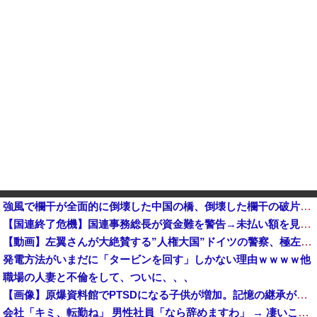
強風で欄干が全面的に倒壊した中国の橋、倒壊した欄干の破片を調べると凄まじい事実が発覚して……
【国連終了危機】国連事務総長が資金難を警告→未払い額を見た世界3位負担の日本側から厳しい声→では誰が払っていないのか言え
【動画】左翼さんが大絶賛する”人権大国”ドイツの警察、極左活動家への「人道的対処」が力強すぎるとネットで話題に → ｗｗｗｗｗｗｗｗ
発電方法がいまだに「タービンを回す」しかない理由ｗｗｗｗ他
職場の人妻と不倫をして、ついに、、、
【画像】原爆資料館でPTSDになる子供が増加。記憶の継承が危ぶまれる事態に
会社「キミ、転勤ね」 男性社員「なら辞めますわ」 → 凄いことになるｗｗｗｗｗｗ