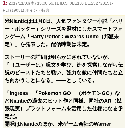
1:
2017/11/09(木) 13:00:56.11 ID:9n0Llz1y0 BE:292723191-
PLT(19081) ポイント特典
米Nianticは11月8日、人気ファンタジー小説「ハリ
ー・ポッター」シリーズを題材にしたスマートフォ
ンゲーム「Harry Potter : Wizards Unite（邦題未
定）」を発表した。配信時期は未定。
ストーリーの詳細は明らかにされていないが、
「（ユーザーは）呪文を学び、街を探索しながら伝
説のビーストたちと戦い、強力な敵に仲間たちと立
ち向かうことになる」――としている。
「Ingress」「Pokemon GO」（ポケモンGO）な
どNianticの過去のヒット作と同様、同社のAR（拡
張現実）プラットフォームを活用した仕様になる予
定だ。
開発はNianticのほか、米ゲーム会社のWarner