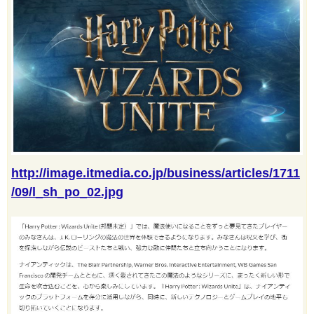
http://image.itmedia.co.jp/business/articles/1711
/09/l_sh_po_02.jpg