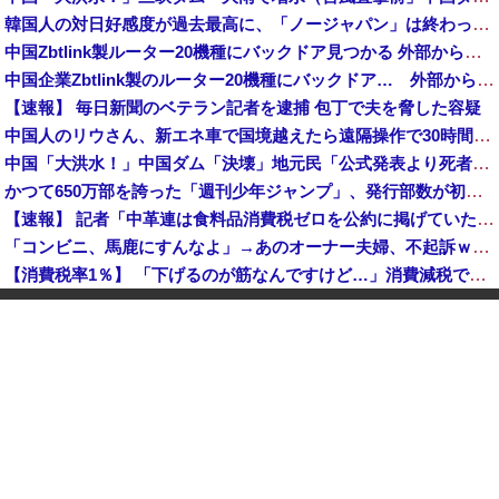
韓国人の対日好感度が過去最高に、「ノージャパン」は終わった？＝ネット「中国より100倍いい」
中国Zbtlink製ルーター20機種にバックドア見つかる 外部から完全制御のおそれ
中国企業Zbtlink製のルーター20機種にバックドア… 外部から完全制御のおそれ
【速報】 毎日新聞のベテラン記者を逮捕 包丁で夫を脅した容疑
中国人のリウさん、新エネ車で国境越えたら遠隔操作で30時間ロックされる！
中国「大洪水！」中国ダム「決壊」地元民「公式発表より死者多い！」中国政府「住民拘束！（安否不明」中国当局「救助隊動画も削除」台風13号「三峡ダム接近中」→
かつて650万部を誇った「週刊少年ジャンプ」、発行部数が初の100万部割れ
【速報】 記者「中革連は食料品消費税ゼロを公約に掲げていたが？」→階猛氏「そ、それは財源確保という条件付き」
「コンビニ、馬鹿にすんなよ」→あのオーナー夫婦、不起訴ｗｗｗｗｗｗｗｗｗ
【消費税率1％】 「下げるのが筋なんですけど…」消費減税で値下がりする分と同じだけ商品を値上げして店頭価格を変えない店も
中国「大洪水！」中国ダム「決壊」地元民「公式発表より死者多い！」中国政府「住民拘束！（安否不明」中国当局「救助隊動画も削除」台風13号「三峡ダム接近中」→
「中国人ってこんなに嫌われているの？」日本生活9年目で明かす本心！
韓国人の対日好感度が過去最高に、「ノージャパン」は終わった？＝ネット「中国より100倍いい」
【朗報】 消費減税、閣議決定 来年4月から2年間1％に
【予算100万】 市長「特定外来生物クビアカは気持ち悪い虫だしそんな需要ないと思う」1匹300円相当の報奨金→初日に42万取られ焦り
中国「大洪水！」中国ダム「決壊」地元民「公式発表より死者多い！」中国政府「住民拘束！（安否不明」中国当局「救助隊動画も削除」台風13号「三峡ダム接近中」→