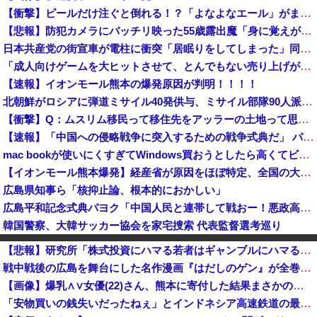
【衝撃】ビールだけ注ぐと倒れる！？「よなよなエール」がまさかのU字グラスを発売ｗｗｗ
【悲報】防犯カメラにバッチリ映った55歳露出魔「身に覚えがありません」と容疑を否認。どう言い訳する気だこれ
日本共産党の街宣車が電柱に衝突「居眠りをしてしまった」同乗していた県議を含め男女3人重傷 - 長野県駒ケ根市 [8/6]
「成人向けゲームを大ヒットさせて、とんでもない売り上げが入ったぞー！」→最悪すぎる結果になり、「売り上げ0円だけど、多額の税金を払え」という状況...
【速報】イオンモール熊本の爆発原因が判明！！！！
北朝鮮がロシアに弾道ミサイル40発供与、ミサイル部隊90人派遣開始…さらに80発見通し！
【衝撃】Q：ムスリム移民って移住先をアッラーの土地って思ってるの？ → 衝撃の回答がコチラ → ｗｗｗｗｗｗｗｗｗｗｗｗｗｗ
【速報】「中国への侵略戦争に突入するための戦争式典だ」 パヨクが広島の平和記念式典に反対する理由が判明
mac bookが使いにくすぎてWindows買おうとしたら高くてビビったwwwwww
【イオンモール熊本爆発】経産省が原因をほぼ特定、全国の大規模施設でガス供給設備の点検要請にまで発展する事態に・・・【PICKUP】
広島県知事ら「核抑止論、根本的におかしい」
広島平和記念式典パヨク「中国人民と連帯して戦おー！悪政高市を打倒するぞー！」
韓国警察、大韓サッカー協会を家宅捜索 代表監督選考巡り
【悲報】へずまりゅう氏、熊本震災ボランティアで熱中症疑い「水風呂に入っても体内が熱く感じる…」 → 野口健さん「休養日を設けた方がいい！」
【悲報】研究所「株式投資にハマる若者はギャンブルにハマる若者と同じ傾向がある」
人間様「バックアップとって」→AI「了解～・・・あ、間違えた」→ガチで洒落にならない事態に・・・
戦中戦後の広島を舞台にした名作漫画『はだしのゲン』が全巻50％オフで買える激安セール開催！！このチャンスを見逃すな！！
関西学院大学のアシスタント教授（中国籍）、ドラッグストアで現行犯逮捕 万引き容疑
【画像】爆乳∧∨女優(22)さん、熊本に寄付した結果まさかの事態に・・・・・・
パヨク「アジア人民、中国人民と連帯して戦おー！悪政高市を打倒するぞー！」
「安物買いの銭失いだったねぇ」とインドネシア高速鉄道の最終処分に日本側騒然、国家予算は使わないというと何が財源なんだ？
韓国の飲食店で「こぼれたビールを再提供？」…衝撃映像が拡散、衛生管理に批判殺到 ［8/6］