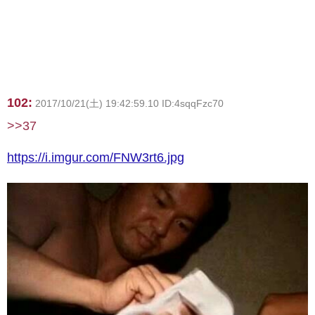
102:
2017/10/21(土) 19:42:59.10 ID:4sqqFzc70
>>37
https://i.imgur.com/FNW3rt6.jpg