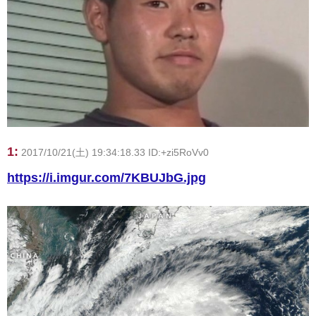
1:
2017/10/21(土) 19:34:18.33 ID:+zi5RoVv0
https://i.imgur.com/7KBUJbG.jpg