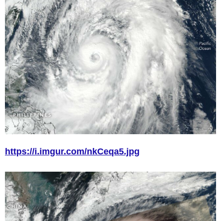
https://i.imgur.com/nkCeqa5.jpg