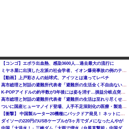
【コンゴ】エボラ出血熱、感染3600人…過去最大の流行に
ミヤネ屋に出演した左派の社会学者、イオン爆発事故の例のテナントに理解を示して……他
【動画】上戸彩さんの始球式、アイツとは違ってレベチ
高市総理と対話の避難所代表者「避難所の生活全く不自由ない、ありがとう！日本人でよかった！」
K-POPアイドルの約半数が3年後には姿を消す…損益分岐点突破は4％未満
高市総理と対話の避難所代表者「避難所の生活は至れり尽くせりで全く不自由ない、ありがとう！日本人でよかった！」
ついに国産ヒューマノイド登場、人手不足深刻化の医療・製造現場などでの活用想定！
【衝撃】 中国製ルーター20機種にバックドア発見！ ネットに繋ぐだけで35秒ごとに中国のサーバーと通信
ダイソーの220円のUSBケーブルが3ヶ月でダメになったんやが
中国「大洪水！」三峡ダム「大雨で増水（台風直撃前」中国ダム「緊急放流！」中国鉄道「列車が走行中に流される」中国避難所「支援物資は有料です」謎の勢力「え」→