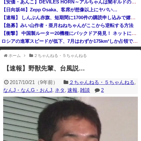
【安価・あんこ】DEVILES HORN～アルちゃんは闇ギルドの魔導士のようです～【FAIRYTAIL】 【QUEST80 黒い鍵】
【！】辻元清美さん、高市総理の被災地入りに「プロモーションのような動画を撮らせて、悲しく情けない！」ｗｗｗｗｗｗｗｗｗｗｗｗｗｗ
【日向坂46】Zepp Osaka、客席が想像以上にヤバい…
中国企業Zbtlink製のルーター20機種にバックドア… 外部から完全制御のおそれ
【速報】 しんぶん赤旗、短期間に1700件の購読申し込みで嬉し泣き→「うそでーす」虚偽申し込みと判明→ 共産党が刑事告訴「厳重な処罰を求める」
【急募】みい山作者・亜月ねねちゃんがここから逆転する方法
【衝撃】 中国製ルーター20機種にバックドア発見！ ネットに繋ぐだけで35秒ごとに中国のサーバーと通信
ロシアの進軍スピードが低下、7月はわずか175km²しか占領できず！
【韓日共同調査】 「日本に良い印象」の韓国人54.3％ 13年以降で最高に 日本人の韓国好感度は35.3％
ホーム
２ちゃんねる・５ちゃんねる
※アドブロック等の広告非表示プラグインやアドオンを利用している場合、
一部のコンテンツが表示されなくなったり、サイト全体のレイアウトが崩れ
【速報】野獣先輩、台風説…
たりする場合があります。
2017/10/21
（
9年前
）
２ちゃんねる・５ちゃんねる
,
なんJ・なんG・おんJ
,
ネタ
,
速報
,
雑談
2