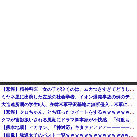
【悲報】精神科医「女の子が泣くのは、ムカつきすぎてどうしていいのか分からなくなるから」
ミヤネ屋に出演した左派の社会学者、イオン爆発事故の例のテナントに理解を示して……他
大進連所属の学生8人、在韓米軍平沢基地に無断侵入…米軍により身柄拘束！
【悲報】クロちゃん、とち狂ったツイートをするｗｗｗｗｗｗｗｗｗｗｗ
クマが害獣扱いされる風潮にドラマ脚本家が不快感、「何度もクマに会ったことがあるけど全然怖くなかった」と主張しており……
【熊本地震】ヒカキン、『神対応』キタァアアアアーーーーーーー！！
【画像】坂道女子のバスト一覧ｗｗｗｗｗｗｗｗｗｗｗｗwｗｗｗｗ