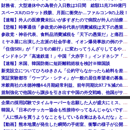
財務省、大型連休中の為替介入日数は3日間 総額11兆7349億円
スペースXのロケット残骸、月面に衝突か…ファルコン9の上段！
【速報】外人の医療費未払いが多すぎたので病院が外人の治療を断るようになってしまう
【悲報】時事通信「参政党の神谷代表が消費減税は天下の愚策と批判してるぞ！」 → 安藤幹事長「タイトルに偽りあり！『参政党は消費税廃止派、減税派』...
参政党・神谷代表、食料品消費減税を「天下の愚策だ」と痛烈批判！
ミヤネ屋に出演した左派の社会学者、イオン爆発事故の例のテナントに理解を示して……
「住信SBI」が「ドコモの銀行」に変わってうんざりしてるやつw w w
インドネシア「高速鉄道！」中国「大赤字！」インドネシア「運営会社の株式購入！（負債対策」中国「はい（巨額負債」インドネシア「700km延伸計画！...
【速報】米国、韓国防衛に短距離戦術核を検討※韓国談
新党設立についてひろゆきさん「公約守らなかったら給料を差し押さえて市民に配ります」「平均的な収入の人が結婚できるようにしなければならない」
実証実験都市「ウーブン・シティ」が一般の居住希望者の募集開始 すでにトヨタ関係者が居住
米穀商社の木徳神糧4-6月期経常利益、前年同期比97.7％減の0.7億円に減益
規制強化で他国から譲歩を引き出す中国の外交戦略、他国がサプライチェーン変更で対抗した結果……
【悲報】保守党・百田代表、甲子園でインドネシア人が始球式登場に怒り「甲子園を政治利用するな！」
企業の採用試験でタイムキーパーを志願した人が盛大にミス、グループは険悪になりタイムアップとなったが……
財務省、大型連休中の為替介入日数は3日間 総額11兆7349億円
韓国人「日本のサッカー協会も性接待やってるんじゃないですか？」
エース級の財務官僚が異例転出へ 官邸幹部「協力的でなかったから」 [8/6]
「人に恨みを買うようなことをしている自覚はあるんだな」と高市首相を嘲笑った左派、平和記念式典での演説にケチを付けるも……
SpaceX、米国防関連技術保護を重視し供給連鎖から中国系を完全排除へ 供給業者に「中国籍人員をSpaceX向けの生産に関わらせないこと」「中国...
【動画】熊本地震が発生した瞬間の手術室、衝撃の様子が公開されて16万いいね プロすぎると称賛の声が集まる
【平等は？】文科省、若手女性研究者支援のため大学に補助金交付（年間最大5000万円）「将来のリーダーとして活躍する（女性の）人材を輩出したい」