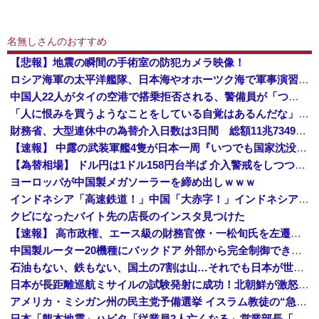
名無しさんのおすすめ
【悲報】地震の瞬間の手術室の防犯カメラ映像！
ロシア海軍の太平洋艦隊、日本海やオホーツク海で軍事演習開始…ウクライナ支援続ける日本を威嚇か！
中国人22人がタイの空港で搭乗拒否される、警備員が「つり目」ジェスチャー―香港メディア [8/6]
「人に恨みを買うようなことをしている自覚はあるんだな」と高市首相を嘲笑った左派、平和記念式典での演説にケチを付けるも……
財務省、大型連休中の為替介入日数は3日間 総額11兆7349億円
【速報】 中露の武装軍艦4隻が日本一周『いつでも国家沈没させられるぞ』
【為替相場】 ドル円は1ドル158円台半ば 介入警戒をしつつ円売りが続行
ヨーロッパが中国製メガソーラーを締め出しｗｗｗ
インドネシア「高速鉄道！」中国「大赤字！」インドネシア「運営会社の株式購入！（負債対策」中国「はい（巨額負債」インドネシア「700km延伸計画！（実質中止」→
クビになったバイト先の店長のインスタ見つけた
【速報】 高市政権、エース級の財務官僚・一松旬氏を左遷「彼は協力的でなかった」財務省の言いなりではないことが判明
中国製ルーター20機種にバックドア 外部から完全制御できる機能が仕込まれていた
石油もない、鉄もない、国土の7割は山…それでも日本が世界屈指の経済大国になれた「勤勉さ」以外の勝因！
日本が長距離巡航ミサイルの試験発射に成功！北朝鮮が激怒「日本が戦争国家になろうとしている」「絶対に傍観しない、必ず後悔させる」
アメリカ・ミシガン州の民主党予備選挙 イスラム教徒の“急進左派”候補が勝利確実に⋯トランプ氏は批判
日本「熊本地震」ハビタ「従業員2人亡くなる」営業部長「イオンのスタッフに制止されなかった」日本「部長が連絡後の店員行動を証言（謎」イオン「再入館可能の事実ない」→