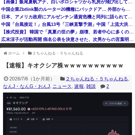
【画像】飯尾夏帆アナ、白いポロシャツから乳房が飛び出してしまうｗｗｗｗｗｗｗ
【悲報】熊本県知事、報道陣土足取材にマジギレ「遺族や被災者から強い不満でてる！」 → 記者「例えば？」 → 知事、怒り通り越して呆れてしまう …...
中国企業Zbtlink製のルーター20機種にバックドア… 外部から完全制御のおそれ
中国「台風接近！」台風13号「三峡直撃予測」中国「上流大洪水！（三峡上流」中国都市「8/5の映像（動画」三峡ダム「緊急放流（決壊危機」中国「下流...
日本、アメリカ政府にアルゼンチン通貨危機と同列に語られてしまうwwwもうすでに158円に戻る
【速報】中露の武装軍艦4隻が日本一周『いつでも国家沈没させられるぞ』
中国「台風接近！」台風13号「三峡直撃予測」中国「上流大洪水！（三峡上流」中国都市「8/5の映像（動画」三峡ダム「緊急放流（決壊危機」中国「下流大水害（震え声」→
【株式投資】 韓国で「真夏の世の夢」崩壊、若者中心に多くの人が「人生オワタ」―中国メディア
広末涼子が活動再開 病名公表を決意させた、次男からの言葉明かす
※アドブロック等の広告非表示プラグインやアドオンを利用している場合、
ホーム
２ちゃんねる・５ちゃんねる
一部のコンテンツが表示されなくなったり、サイト全体のレイアウトが崩れ
たりする場合があります。
【速報】キオクシア株ｗｗｗｗｗｗｗｗｗｗ
2026/7/6
（
1か月前
）
２ちゃんねる・５ちゃんねる
,
なんJ・なんG・おんJ
,
ニュース
,
速報
,
雑談
2