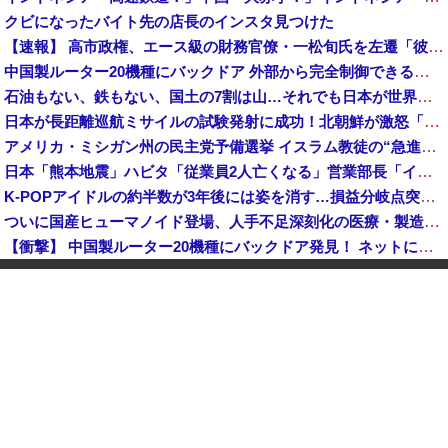
クビになったバイト先の店長のインスタ見つけた
【速報】 高市政権、エース級の財務官僚・一松旬氏を左遷「彼は協力的でなかった」財務省の言いなりではないことが判明
中国製ルーター20機種にバックドア 外部から完全制御できる機能が仕込まれていた
石油もない、鉄もない、国土の7割は山…それでも日本が世界屈指の経済大国になれた「勤勉さ」以外の勝因！
日本が長距離巡航ミサイルの試験発射に成功！北朝鮮が激怒「日本が戦争国家になろうとしている」「絶対に傍観しない、必ず後悔させる」
アメリカ・ミシガン州の民主党予備選挙 イスラム教徒の“急進左派”候補が勝利確実に⋯トランプ氏は批判
日本「熊本地震」ハビタ「従業員2人亡くなる」営業部長「イオンのスタッフに制止されなかった」日本「部長が連絡後の店員行動を証言（謎」イオン「再入館可能の事実ない」→
K-POPアイドルの約半数が3年後には姿を消す…損益分岐点突破は4％未満
ついに国産ヒューマノイド登場、人手不足深刻化の医療・製造現場などでの活用想定！
【衝撃】 中国製ルーター20機種にバックドア発見！ ネットに繋ぐだけで35秒ごとに中国のサーバーと通信
ダイソーの220円のUSBケーブルが3ヶ月でダメになったんやが
中国「大洪水！」三峡ダム「大雨で増水（台風直撃前」中国ダム「緊急放流！」中国鉄道「列車が走行中に流される」中国避難所「支援物資は有料です」謎の勢力「え」→
韓国人の対日好感度が過去最高に、「ノージャパン」は終わった？＝ネット「中国より100倍いい」
中国Zbtlink製ルーター20機種にバックドア見つかる 外部から完全制御のおそれ
【速報】 毎日新聞のベテラン記者を逮捕 包丁で夫を脅した容疑
中国人のリウさん、新エネ車で国境越えたら遠隔操作で30時間ロックされる！