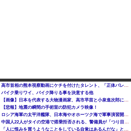
高市首相の熊本視察動画にケチを付けたタレント、「正体バレバレよな」と黒電話の呼び方であっさりと……
バイク乗りワイ、バイク降りる事を決意する他
【画像】日本を代表する大物漫画家、高市早苗と小泉進次郎にガチギレ 痛烈な風刺漫画を投稿
【悲報】地震の瞬間の手術室の防犯カメラ映像！
ロシア海軍の太平洋艦隊、日本海やオホーツク海で軍事演習開始…ウクライナ支援続ける日本を威嚇か！
中国人22人がタイの空港で搭乗拒否される、警備員が「つり目」ジェスチャー―香港メディア [8/6]
「人に恨みを買うようなことをしている自覚はあるんだな」と高市首相を嘲笑った左派、平和記念式典での演説にケチを付けるも……