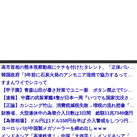
高市首相の熊本視察動画にケチを付けたタレント、「正体バレバレよな」と黒電話の呼び方であっさりと……
韓国政府「3年前に石炭火発のアンモニア混焼で協力するっていったけどあれ取りやめな。政権変わったし」……韓国とまともな協力ができない理由、これなんですよね
すまんワイでシコって
【甲子園】青森山田が暑さ対策でユニ一新 ボタン廃止でTシャツ素材wwwwwwwwwwwwwwwwww他
【速報】 中露の武装軍艦4隻が日本一周『いつでも国家沈没させられるぞ』
【正論】カンニング竹山、消費税減税失敗→増税の流れ想像「次誰が総理やりたいと思います？」
財務省、大型連休中の為替介入日数は3日間 総額11兆7349億円
【為替相場】 ドル円は1ドル158円台半ば 介入警戒をしつつ円売りが続行
ヨーロッパが中国製メガソーラーを締め出しｗｗｗ
インドネシア「高速鉄道！」中国「大赤字！」インドネシア「運営会社の株式購入！（負債対策」中国「はい（巨額負債」インドネシア「700km延伸計画！（実質中止」→