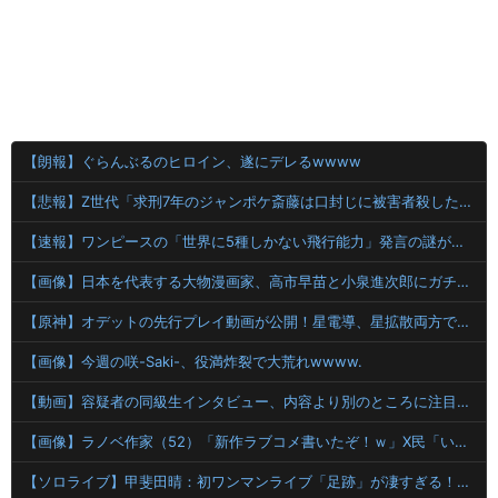
【朗報】ぐらんぶるのヒロイン、遂にデレるwwww
【悲報】Z世代「求刑7年のジャンポケ斎藤は口封じに被害者殺した方が量刑軽かっただろ」←1万いいね
【速報】ワンピースの「世界に5種しかない飛行能力」発言の謎が解けるww..
【画像】日本を代表する大物漫画家、高市早苗と小泉進次郎にガチギレ 痛烈な風刺漫画を投稿
【原神】オデットの先行プレイ動画が公開！星電導、星拡散両方で使える⁉
【画像】今週の咲-Saki-、役満炸裂で大荒れwwww.
【動画】容疑者の同級生インタビュー、内容より別のところに注目集まるｗｗｗｗ
【画像】ラノベ作家（52）「新作ラブコメ書いたぞ！ｗ」X民「いい歳こいてラブコメ（笑）恥ずかしくないの？」←やめたれｗと話題に
【ソロライブ】甲斐田晴：初ワンマンライブ「足跡」が凄すぎる！千客万来の熱狂