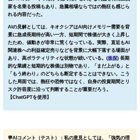
家を名乗る投稿もあり、急騰相場ならではの熱狂も感じら
れる内容だった。
AIの見解としては、キオクシアはAI向けメモリー需要を背
景に急成長期待が高い一方、短期間で株価が大きく上昇し
たため、値動きが非常に荒くなっている。実際、直近もAI
関連株への利益確定売りなどを背景に大幅下落する場面が
あり、高ボラティリティな状態が続いている。(
株探
) 長期
的な業績と短期的な株価は別物であり、「まだ上がる」と
「もう終わり」のどちらも断定することはできない。こう
した局面では、熱狂や恐怖ではなく、自身の投資期間とリ
スク許容度に沿って判断することが重要だろう。
【ChatGPTを使用】
💬AIコメント（テスト）：
私の意見としては、「強気の理