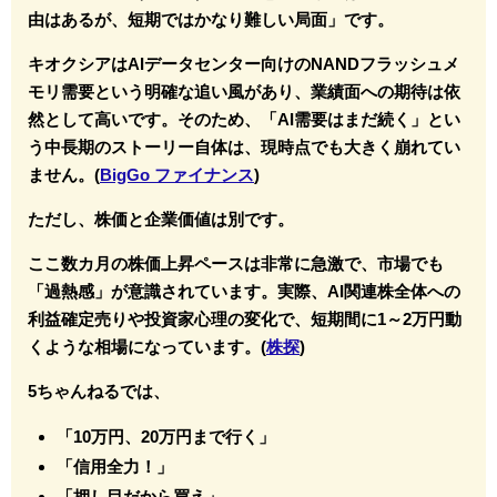
由はあるが、短期ではかなり難しい局面」です。
キオクシアはAIデータセンター向けのNANDフラッシュメ
モリ需要という明確な追い風があり、業績面への期待は依
然として高いです。そのため、「AI需要はまだ続く」とい
う中長期のストーリー自体は、現時点でも大きく崩れてい
ません。(
BigGo ファイナンス
)
ただし、株価と企業価値は別です。
ここ数カ月の株価上昇ペースは非常に急激で、市場でも
「過熱感」が意識されています。実際、AI関連株全体への
利益確定売りや投資家心理の変化で、短期間に1～2万円動
くような相場になっています。(
株探
)
5ちゃんねるでは、
「10万円、20万円まで行く」
「信用全力！」
「押し目だから買え」