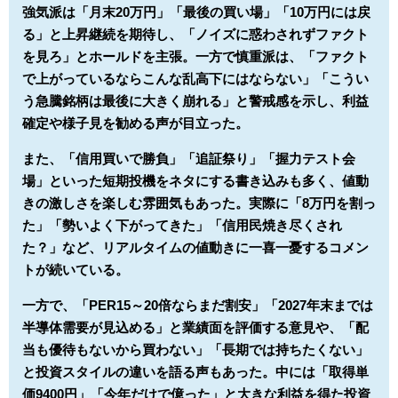
強気派は「月末20万円」「最後の買い場」「10万円には戻
る」と上昇継続を期待し、「ノイズに惑わされずファクト
を見ろ」とホールドを主張。一方で慎重派は、「ファクト
で上がっているならこんな乱高下にはならない」「こうい
う急騰銘柄は最後に大きく崩れる」と警戒感を示し、利益
確定や様子見を勧める声が目立った。
また、「信用買いで勝負」「追証祭り」「握力テスト会
場」といった短期投機をネタにする書き込みも多く、値動
きの激しさを楽しむ雰囲気もあった。実際に「8万円を割っ
た」「勢いよく下がってきた」「信用民焼き尽くされ
た？」など、リアルタイムの値動きに一喜一憂するコメン
トが続いている。
一方で、「PER15～20倍ならまだ割安」「2027年末までは
半導体需要が見込める」と業績面を評価する意見や、「配
当も優待もないから買わない」「長期では持ちたくない」
と投資スタイルの違いを語る声もあった。中には「取得単
価9400円」「今年だけで億った」と大きな利益を得た投資