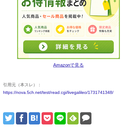
Amazonで見る
引用元（本スレ）：
https://nova.5ch.net/test/read.cgi/livegalileo/1731741348/