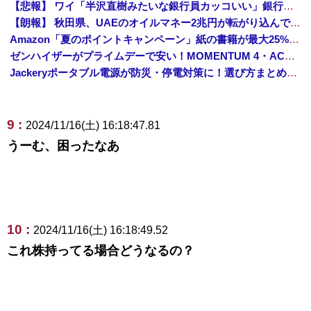
【悲報】 ワイ「半沢直樹みたいな銀行員カッコいい」銀行員の友人「あんな奴居ねえよ」
【朗報】 秋田県、UAEのオイルマネー2兆円が転がり込んでガチで東北最強になるぞｗｗｗｗｗｗｗ
Amazon「夏のポイントキャンペーン」紙の書籍が最大25%ポイント還元 対象と条件を整理（2026年7月）
ゼンハイザーがプライムデーで安い！MOMENTUM 4・ACCENTUMなど対象モデルまとめ！
Jackeryポータブル電源が防災・停電対策に！選び方まとめ【プライムデー最終日】
9 :
2024/11/16(土) 16:18:47.81
うーむ、困ったなあ
10 :
2024/11/16(土) 16:18:49.52
これ株持ってる場合どうなるの？