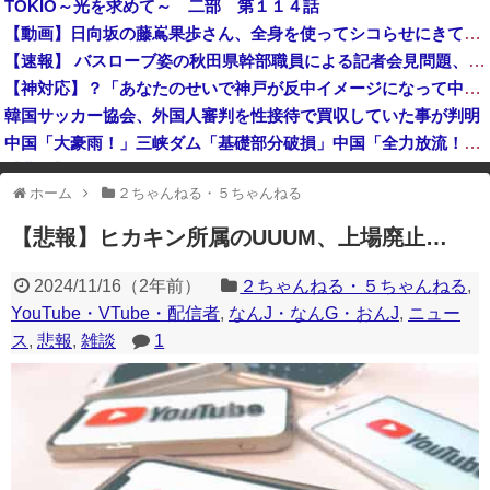
TOKIO～光を求めて～ 二部 第１１４話
【東大調査】「外国人受け入れ反対」の声、激増 特に若い世代ほど移民反対だと明らかに→移民政策反対VS人手不足はどうするんだ？でネット大論争
【動画】日向坂の藤嶌果歩さん、全身を使ってシコらせにきてしまうｗｗｗｗｗｗ
【速報】バスローブ姿の秋田県幹部職員による記者会見問題、ラブホテルからの参加だと特定「体調が優れなかったため...」とは何だったのか
【速報】 バスローブ姿の秋田県幹部職員による記者会見問題、ラブホテルからの参加だと特定「体調が優れなかったため...」とは何だったのか
【岡山県】果樹園からマスカット約200房を盗んだ無職男性を逮捕「ぶどうを売って生活費に充てていた」※氏名非公開
【神対応】？「あなたのせいで神戸が反中イメージになって中国人が来なくなる！」 → 神戸市議「で？」www
韓国サッカー協会、外国人審判を性接待で買収していた事が判明
中国「大豪雨！」三峡ダム「基礎部分破損」中国「全力放流！」台風13号「中国上陸予測」台風15号「中国接近（画像」中国「台風同時上陸！（穀物生産が壊滅危機」→
【悲報】 中国、橋の欄干が強風一発で粉々に 鉄筋ゼロ 当局「接着剤でくっつけただけ」「正常で、品質問題はない」
ホーム
２ちゃんねる・５ちゃんねる
※アドブロック等の広告非表示プラグインやアドオンを利用している場合、
一部のコンテンツが表示されなくなったり、サイト全体のレイアウトが崩れ
【悲報】ヒカキン所属のUUUM、上場廃止…
たりする場合があります。
2024/11/16
（
2年前
）
２ちゃんねる・５ちゃんねる
,
YouTube・VTube・配信者
,
なんJ・なんG・おんJ
,
ニュー
ス
,
悲報
,
雑談
1