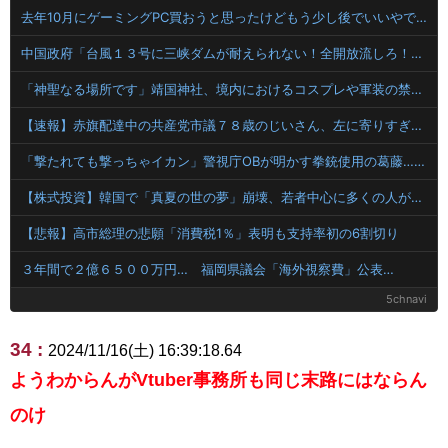
去年10月にゲーミングPC買おうと思ったけどもう少し後でいいやで時期逃したらうなぎ登りに値上がりしていった
中国政府「台風１３号に三峡ダムが耐えられない！全開放流しろ！」⇒ 下流域の街が壊滅状態ｗｗｗｗｗ
「神聖なる場所です」靖国神社、境内におけるコスプレや軍装の禁止を発表！
【速報】赤旗配達中の共産党市議７８歳のじいさん、左に寄りすぎたか車で民家当て逃げ
「撃たれても撃っちゃイカン」警視庁OBが明かす拳銃使用の葛藤…河内長野「2発で射殺」なぜ起きた？
【株式投資】韓国で「真夏の世の夢」崩壊、若者中心に多くの人が「人生オワタ」―中国メディア
【悲報】高市総理の悲願「消費税1％」表明も支持率初の6割切り
３年間で２億６５００万円… 福岡県議会「海外視察費」公表…
5chnavi
34 :
2024/11/16(土) 16:39:18.64
ようわからんがVtuber事務所も同じ末路にはならん
のけ