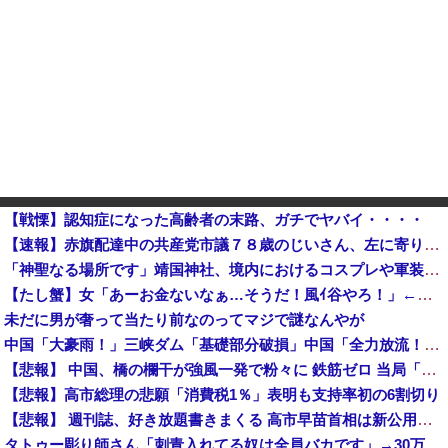
【戦慄】認知症になった高齢者の末路、ガチでヤバイ・・・・
【速報】赤旗配達中の共産党市議７８歳のじいさん、左に寄りすぎたか車で民家当て逃げ他
「神聖なる場所です」靖国神社、境内におけるコスプレや軍装の禁止を発表！
【たし蟹】女「あーお金ないなぁ…そうだ！風ｲ谷やろ！」←これ頭おかしいやろ
未だに男が奢って当たり前なのってマジで謎なんやが
中国「大豪雨！」三峡ダム「基礎部分破損」中国「全力放流！」台風13号「中国上陸予測」台風15号「中国接近（画像」中国「台風同時上陸！（穀物生産が壊滅危機」→
【悲報】 中国、橋の欄干が強風一発で粉々に 鉄筋ゼロ 当局「接着剤でくっつけただけ」「正常で、品質問題はない」
【悲報】高市総理の悲願「消費税1％」表明も支持率初の6割切り
【悲報】 週刊誌、好き放題書きまくる 高市早苗首相は新公用車の贅を尽くした後部座席でたばこを吸うのが至福の時間「どんどん延びる乗車時間」
タトゥー彫り師さん「刺青入れてる奴は全員バカです」→30万再生ｗｗｗｗｗｗ