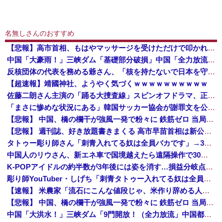
名無しさんのおすすめ
【悲報】高市首相、もはやマッサージを受けただけで叩かれてしまう
中国「大豪雨！」三峡ダム「基礎部分破損」中国「全力放流！」台風13号「中国上陸予測」台風15号「中国接近（画像」中国「台風同時上陸！（穀物生産が壊滅危機」→
反核団体の代表を務める爺さん、「核を持たないで日本を守れますか」と中学生に詰問された結果……
【超速報】靖國神社、ようやく気づくｗｗｗｗｗｗｗｗｗｗ
佐藤二朗さん主演の「踊る大捜査線」スピンオフドラマ、正式に中止との報道
「まさに惨めな状況にある」韓国サッカー協会が謝罪文を公表 [8/8]
【悲報】 中国、橋の欄干が強風一発で粉々に 鉄筋ゼロ 当局「接着剤でくっつけただけ」「正常で、品質問題はない」
【悲報】 週刊誌、好き放題書きまくる 高市早苗首相は新公用車の贅を尽くした後部座席でたばこを吸うのが至福の時間「どんどん延びる乗車時間」
タトゥー彫り師さん「刺青入れてる奴は全員バカです」→30万再生ｗｗｗｗｗｗ
中国人のリウさん、新エネ車で国境越えたら遠隔操作で30時間ロックされる！
K-POPアイドルの約半数が3年後には姿を消す…損益分岐点突破は4％未満
彫り師YouTuber・しげち「刺青タトゥー入れてる奴は全員バカです」「すごい民度低い」「5000円好きなんすよ、バカって」
【速報】 米農家「流石にこんな値段じゃ、米作り辞める人、出るんじゃないかなあ？？」
【悲報】 中国、橋の欄干が強風一発で粉々に 鉄筋ゼロ 当局「接着剤でくっつけただけ」「正常で、品質問題はない」
中国「大洪水！」三峡ダム「9門開放！（全力放流」中国都市「三峡沿線の道路水没」中国政府「高速道路封鎖！」中国ダム「緊急放流に合わせて開門（土砂崩れ発生」→