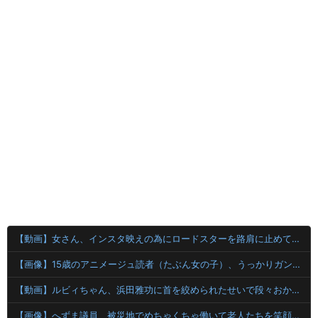
【動画】女さん、インスタ映えの為にロードスターを路肩に止めて記念撮影していたら後続車に突っ込まれて咽び泣くwwwwwwwwwwwwwww
【画像】15歳のアニメージュ読者（たぶん女の子）、うっかりガンダム富野に質問してしまい無事に『反米』思想を叩き込まれる…
【動画】ルビィちゃん、浜田雅功に首を絞められたせいで段々おかしな仕事が増える
【画像】へずま議員、被災地でめちゃくちゃ働いて老人たちを笑顔にしてしまうwwwwwwwwwwwwwwww