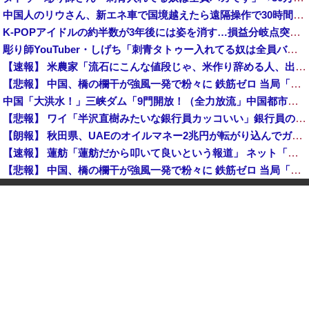
中国人のリウさん、新エネ車で国境越えたら遠隔操作で30時間ロックされる！
K-POPアイドルの約半数が3年後には姿を消す…損益分岐点突破は4％未満
彫り師YouTuber・しげち「刺青タトゥー入れてる奴は全員バカです」「すごい民度低い」「5000円好きなんすよ、バカって」
【速報】 米農家「流石にこんな値段じゃ、米作り辞める人、出るんじゃないかなあ？？」
【悲報】 中国、橋の欄干が強風一発で粉々に 鉄筋ゼロ 当局「接着剤でくっつけただけ」「正常で、品質問題はない」
中国「大洪水！」三峡ダム「9門開放！（全力放流」中国都市「三峡沿線の道路水没」中国政府「高速道路封鎖！」中国ダム「緊急放流に合わせて開門（土砂崩れ発生」→
【悲報】 ワイ「半沢直樹みたいな銀行員カッコいい」銀行員の友人「あんな奴居ねえよ」
【朗報】 秋田県、UAEのオイルマネー2兆円が転がり込んでガチで東北最強になるぞｗｗｗｗｗｗｗ
【速報】 蓮舫「蓮舫だから叩いて良いという報道」 ネット「高市だから叩いて良いをやってるのがお前だろ」
【悲報】 中国、橋の欄干が強風一発で粉々に 鉄筋ゼロ 当局「接着剤でくっつけただけ」「正常で、品質問題はない」
中国「大洪水！」三峡ダム「9門開放！（全力放流」中国都市「三峡沿線の道路水没」中国政府「高速道路封鎖！」中国ダム「緊急放流に合わせて開門（土砂崩れ発生」→
石破茂前総理「ウクライナが核放棄しなければロシア侵攻しなかった」！
佐藤二朗、橋本愛との騒動で主演映画が完全白紙へｗｗｗｗｗ
【韓国株】 7月のKOSPI 28.9％下落…通貨危機を超える過去最大の下げ幅
【速報】 中2男子、野球部の練習中に頭部を強打しCT検査→70代医師「問題ないです」→中学生死亡「他人のCT画像みてました」
【悲報】 中国、橋の欄干が強風一発で粉々に 鉄筋ゼロ 当局「接着剤でくっつけただけ」「正常で、品質問題はない」