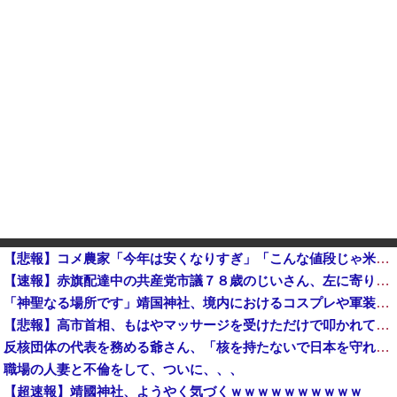
【悲報】コメ農家「今年は安くなりすぎ」「こんな値段じゃ米作りをやめる人も多くなるんじゃないかな?」
【速報】赤旗配達中の共産党市議７８歳のじいさん、左に寄りすぎたか車で民家当て逃げ他
「神聖なる場所です」靖国神社、境内におけるコスプレや軍装の禁止を発表！
【悲報】高市首相、もはやマッサージを受けただけで叩かれてしまう
反核団体の代表を務める爺さん、「核を持たないで日本を守れますか」と中学生に詰問された結果……
職場の人妻と不倫をして、ついに、、、
【超速報】靖國神社、ようやく気づくｗｗｗｗｗｗｗｗｗｗ