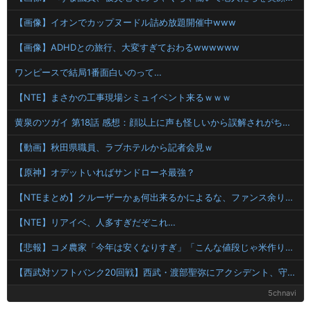
【画像】イオンでカップヌードル詰め放題開催中www
【画像】ADHDとの旅行、大変すぎておわるwwwwww
ワンピースで結局1番面白いのって…
【NTE】まさかの工事現場シミュイベント来るｗｗｗ
黄泉のツガイ 第18話 感想：顔以上に声も怪しいから誤解されがちなアスマさん！
【動画】秋田県職員、ラブホテルから記者会見ｗ
【原神】オデットいればサンドローネ最強？
【NTEまとめ】クルーザーかぁ何出来るかによるな、ファンス余り気味だし
【NTE】リアイベ、人多すぎだぞこれ…
【悲報】コメ農家「今年は安くなりすぎ」「こんな値段じゃ米作りをやめる人も多くなるんじゃないかな?」
【西武対ソフトバンク20回戦】西武・渡部聖弥にアクシデント、守備でバウンドした打球が顔面に直撃して負傷交代
5chnavi