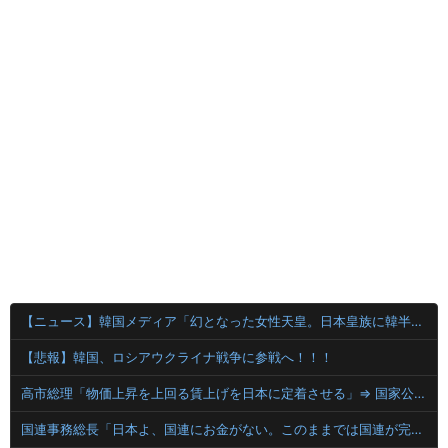
【ニュース】韓国メディア「幻となった女性天皇。日本皇族に韓半島の男の血が入る可能性がゼロに・・・」
【悲報】韓国、ロシアウクライナ戦争に参戦へ！！！
高市総理「物価上昇を上回る賃上げを日本に定着させる」⇒ 国家公務員月給3.51％増へ
国連事務総長「日本よ、国連にお金がない。このままでは国連が完全崩壊する。助けろ」