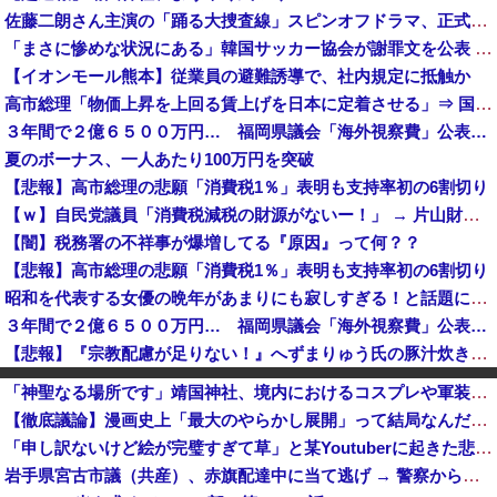
佐藤二朗さん主演の「踊る大捜査線」スピンオフドラマ、正式に中止との報道
「まさに惨めな状況にある」韓国サッカー協会が謝罪文を公表 [8/8]
【イオンモール熊本】従業員の避難誘導で、社内規定に抵触か
高市総理「物価上昇を上回る賃上げを日本に定着させる」⇒ 国家公務員月給3.51％増へ
３年間で２億６５００万円… 福岡県議会「海外視察費」公表…
夏のボーナス、一人あたり100万円を突破
【悲報】高市総理の悲願「消費税1％」表明も支持率初の6割切り
【ｗ】自民党議員「消費税減税の財源がないー！」 → 片山財務相、財源の心配は１ミリもいらない！と主張 ｗｗｗｗｗｗｗｗｗｗｗｗｗｗ
【闇】税務署の不祥事が爆増してる『原因』って何？？
【悲報】高市総理の悲願「消費税1％」表明も支持率初の6割切り
昭和を代表する女優の晩年があまりにも寂しすぎる！と話題に、自身の子供を餓死する寸前までネグレクトした挙句……
３年間で２億６５００万円… 福岡県議会「海外視察費」公表…
【悲報】『宗教配慮が足りない！』へずまりゅう氏の豚汁炊き出しに各所に苦情殺到 → へ「保健所も容認！問題なし！」ｗｗｗｗｗｗｗｗｗｗｗｗｗｗ
【恐怖】家族葬・一日葬なら安いという風潮、完全に嘘だった・・・・
「神聖なる場所です」靖国神社、境内におけるコスプレや軍装の禁止を発表！
【悲報】日本のマヨネーズが世界にバレる・・・
【徹底議論】漫画史上「最大のやらかし展開」って結局なんだと思う？
熊本県知事「報道に強い不満・苦情が寄せられている」→TBSの報道特集がまさにそれな件
「申し訳ないけど絵が完璧すぎて草」と某Youtuberに起きた悲劇に目撃者騒然、”映え”のために愛車をを停めて撮影していたら……
『GANTZ（ガンツ）』全巻「100円」セールが終了間際！全37巻「23,322円」→「3,700円」！完結まですべて超お得に買えるこのチャンス...
岩手県宮古市議（共産）、赤旗配達中に当て逃げ → 警察から連絡が来て宮古署を訪れ事情聴取
（ ´_ゝ`）「石破総理は世界でも珍しい、国民による石破辞めるなデモが自然発生した総理大臣です」