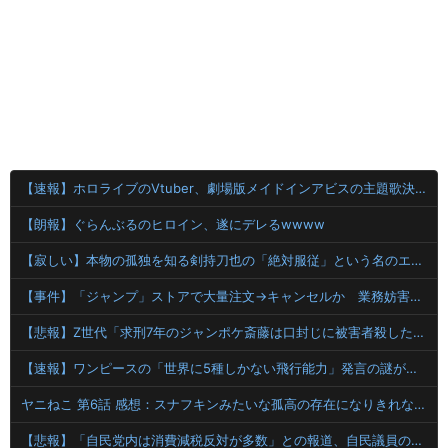
【速報】ホロライブのVtuber、劇場版メイドインアビスの主題歌決定wwwwwwwwww
【朗報】ぐらんぶるのヒロイン、遂にデレるwwww
【寂しい】本物の孤独を知る剣持刀也の「絶対服従」という名のエンターテインメント
【事件】「ジャンプ」ストアで大量注文→キャンセルか 業務妨害容疑で女逮捕
【悲報】Z世代「求刑7年のジャンポケ斎藤は口封じに被害者殺した方が量刑軽かっただろ」←1万いいね
【速報】ワンピースの「世界に5種しかない飛行能力」発言の謎が解けるww..
ヤニねこ 第6話 感想：スナフキンみたいな孤高の存在になりきれないペンペンねこ！
【悲報】「自民党内は消費減税反対が多数」との報道、自民議員の内部証言と食い違うｗｗｗｗ