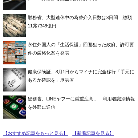
財務省、大型連休中の為替介入日数は3日間 総額
11兆7349億円
永住外国人の「生活保護」回避狙った政府、許可要
件の厳格化案を発表
健康保険証、8月1日からマイナに完全移行「手元に
あるか確認を」厚労省
総務省、LINEヤフーに厳重注意… 利用者識別情報
を外部に送信
【おすすめ記事をもっと見る】
｜
【新着記事を見る】