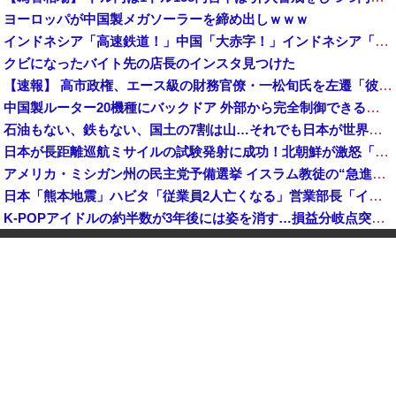
ヨーロッパが中国製メガソーラーを締め出しｗｗｗ
インドネシア「高速鉄道！」中国「大赤字！」インドネシア「運営会社の株式購入！（負債対策」中国「はい（巨額負債」インドネシア「700km延伸計画！（実質中止」→
クビになったバイト先の店長のインスタ見つけた
【速報】 高市政権、エース級の財務官僚・一松旬氏を左遷「彼は協力的でなかった」財務省の言いなりではないことが判明
中国製ルーター20機種にバックドア 外部から完全制御できる機能が仕込まれていた
石油もない、鉄もない、国土の7割は山…それでも日本が世界屈指の経済大国になれた「勤勉さ」以外の勝因！
日本が長距離巡航ミサイルの試験発射に成功！北朝鮮が激怒「日本が戦争国家になろうとしている」「絶対に傍観しない、必ず後悔させる」
アメリカ・ミシガン州の民主党予備選挙 イスラム教徒の“急進左派”候補が勝利確実に⋯トランプ氏は批判
日本「熊本地震」ハビタ「従業員2人亡くなる」営業部長「イオンのスタッフに制止されなかった」日本「部長が連絡後の店員行動を証言（謎」イオン「再入館可能の事実ない」→
K-POPアイドルの約半数が3年後には姿を消す…損益分岐点突破は4％未満
ついに国産ヒューマノイド登場、人手不足深刻化の医療・製造現場などでの活用想定！
【衝撃】 中国製ルーター20機種にバックドア発見！ ネットに繋ぐだけで35秒ごとに中国のサーバーと通信
ダイソーの220円のUSBケーブルが3ヶ月でダメになったんやが
中国「大洪水！」三峡ダム「大雨で増水（台風直撃前」中国ダム「緊急放流！」中国鉄道「列車が走行中に流される」中国避難所「支援物資は有料です」謎の勢力「え」→
韓国人の対日好感度が過去最高に、「ノージャパン」は終わった？＝ネット「中国より100倍いい」
中国Zbtlink製ルーター20機種にバックドア見つかる 外部から完全制御のおそれ