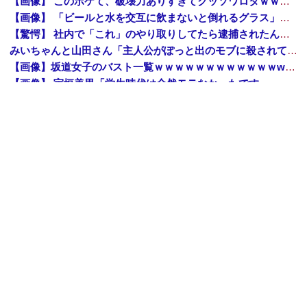
【画像】 このボケて、破壊力ありすぎてクッソワロタｗｗｗｗｗｗｗｗｗ
【画像】 「ビールと水を交互に飲まないと倒れるグラス」発売
【驚愕】 社内で「これ」のやり取りしてたら逮捕されたんだがｗｗｗｗｗｗｗ
みいちゃんと山田さん「主人公がぽっと出のモブに殺されて終わります」←これ
【画像】坂道女子のバスト一覧ｗｗｗｗｗｗｗｗｗｗｗｗwｗｗｗｗ
【画像】 宇垣美里「学生時代は全然モテなかったです」←これほんまかぁ？w w w w w w w w
【朗報】 大人気漫画「GANTZ」がAmazonでなんと全巻100円ｗｗｗｗｗｗ
三菱自動車、「パジェロ」の中型版・小型版も発売へ
Amazon「夏のポイントキャンペーン」紙の書籍が最大25%ポイント還元 対象と条件を整理（2026年7月）
【トップページに戻る】
｜
【人気記事を見る】