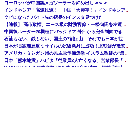
ヨーロッパが中国製メガソーラーを締め出しｗｗｗ
インドネシア「高速鉄道！」中国「大赤字！」インドネシア「運営会社の株式購入！（負債対策」中国「はい（巨額負債」インドネシア「700km延伸計画！（実質中止」→
クビになったバイト先の店長のインスタ見つけた
【速報】 高市政権、エース級の財務官僚・一松旬氏を左遷「彼は協力的でなかった」財務省の言いなりではないことが判明
中国製ルーター20機種にバックドア 外部から完全制御できる機能が仕込まれていた
石油もない、鉄もない、国土の7割は山…それでも日本が世界屈指の経済大国になれた「勤勉さ」以外の勝因！
日本が長距離巡航ミサイルの試験発射に成功！北朝鮮が激怒「日本が戦争国家になろうとしている」「絶対に傍観しない、必ず後悔させる」
アメリカ・ミシガン州の民主党予備選挙 イスラム教徒の“急進左派”候補が勝利確実に⋯トランプ氏は批判
日本「熊本地震」ハビタ「従業員2人亡くなる」営業部長「イオンのスタッフに制止されなかった」日本「部長が連絡後の店員行動を証言（謎」イオン「再入館可能の事実ない」→
K-POPアイドルの約半数が3年後には姿を消す…損益分岐点突破は4％未満
ついに国産ヒューマノイド登場、人手不足深刻化の医療・製造現場などでの活用想定！
【衝撃】 中国製ルーター20機種にバックドア発見！ ネットに繋ぐだけで35秒ごとに中国のサーバーと通信
ダイソーの220円のUSBケーブルが3ヶ月でダメになったんやが
Amazon「夏のポイントキャンペーン」紙の書籍が最大25%ポイント還元 対象と条件を整理（2026年7月）
【トップページに戻る】
｜
【人気記事を見る】