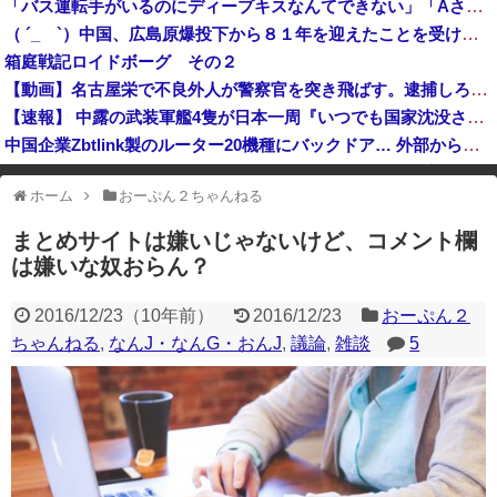
「バス運転手がいるのにディープキスなんてできない」「Aさんの供述には矛盾点」元ジャンポケ斉藤慎二側が主張した「同意があった」理由
インドネシア「高速鉄道！」中国「大赤字！」インドネシア「運営会社の株式購入！（負債対策」中国「はい（巨額負債」インドネシア「700km延伸計画！...
（ ´_ゝ`）中国、広島原爆投下から８１年を迎えたことを受け「日本は原爆被害者の立場で同情を買おうとするのを止めろ」
実証実験都市「ウーブン・シティ」が一般の居住希望者の募集開始 すでにトヨタ関係者が居住
箱庭戦記ロイドボーグ その２
【動画】名古屋栄で不良外人が警察官を突き飛ばす。逮捕しろやｗｗｗ
【速報】 中露の武装軍艦4隻が日本一周『いつでも国家沈没させられるぞ』
中国企業Zbtlink製のルーター20機種にバックドア… 外部から完全制御のおそれ
中国「台風接近！」台風13号「三峡直撃予測」中国「上流大洪水！（三峡上流」中国都市「8/5の映像（動画」三峡ダム「緊急放流（決壊危機」中国「下流大水害（震え声」→
ホーム
おーぷん２ちゃんねる
※アドブロック等の広告非表示プラグインやアドオンを利用している場合、
一部のコンテンツが表示されなくなったり、サイト全体のレイアウトが崩れ
まとめサイトは嫌いじゃないけど、コメント欄
たりする場合があります。
は嫌いな奴おらん？
2016/12/23
（
10年前
）
2016/12/23
おーぷん２
ちゃんねる
,
なんJ・なんG・おんJ
,
議論
,
雑談
5