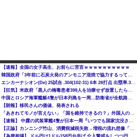
【速報】全国の女子高生、お前らに苦言ｗｗｗｗｗｗｗｗｗｗ
韓国政府「3年前に石炭火発のアンモニア混焼で協力するっていったけどあれ取りやめな。政権変わったし」……韓国とまともな協力ができない理由、これなんですよね
エンカーナシオン(De) 25試合 .304(102-31) 6本 26打点 出塁率.311 OPS.831 wRC+137 WAR+0.7他
【狂気】米政府「黒人の梅毒患者399人を治療せず放置したらどうなるか見たろ！」→40年間続けてしまう
中国とロシア海軍艦艇4隻が日本列島を一周…防衛省が全航路を公開！
【朗報】移民さんの価値、発表される
「あきれてモノが言えない」「国を維持できるの？」外国人の永住許可要件の厳格化で在日中国人の本音は？
【速報】 中露の武装軍艦4隻が日本一周『いつでも国家沈没させられるぞ』
【正論】カンニング竹山、消費税減税失敗→増税の流れ想像「次誰が総理やりたいと思います？」
【為替相場】 ドル円は1ドル158円台半ば 介入警戒をしつつ円売りが続行