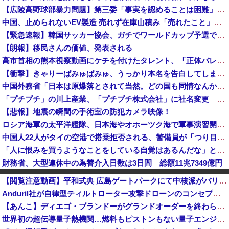
【広陵高野球部暴力問題】第三委「事実を認めることは困難」元部員「SNS開示請求開始」犯人として晒してた人達に損害賠償請求訴訟を起こす方針
中国、止められないEV製造 売れず在庫山積み「売れたこと」にして補助金を騙し取る事案を思いつきが横行
【緊急速報】韓国サッカー協会、ガチでワールドカップ予選での審判への性接待がバレ大炎上大騒ぎに
【朗報】移民さんの価値、発表される
高市首相の熊本視察動画にケチを付けたタレント、「正体バレバレよな」と黒電話の呼び方であっさりと……
【衝撃】きゃりーぱみゅぱみゅ、うっかり本名を告白してしまう！！！！！
中国外務省「日本は原爆落とされて当然。どの国も同情なんかしない」
「プチプチ」の川上産業、「プチプチ株式会社」に社名変更 創業58年で [8/7]
【悲報】地震の瞬間の手術室の防犯カメラ映像！
ロシア海軍の太平洋艦隊、日本海やオホーツク海で軍事演習開始…ウクライナ支援続ける日本を威嚇か！
中国人22人がタイの空港で搭乗拒否される、警備員が「つり目」ジェスチャー―香港メディア [8/6]
「人に恨みを買うようなことをしている自覚はあるんだな」と高市首相を嘲笑った左派、平和記念式典での演説にケチを付けるも……
財務省、大型連休中の為替介入日数は3日間 総額11兆7349億円
スペースXのロケット残骸、月面に衝突か…ファルコン9の上段！
【閲覧注意動画】平和式典 広島ゲートパークにて中核派がバリキッショい“ムカデ行進”を披露「高市！打倒！式典！粉砕！」
【速報】外人の医療費未払いが多すぎたので病院が外人の治療を断るようになってしまう
Anduril社が自律型ティルトローター攻撃ドローンのコンセプトで衝撃を与える！
【悲報】時事通信「参政党の神谷代表が消費減税は天下の愚策と批判してるぞ！」 → 安藤幹事長「タイトルに偽りあり！『参政党は消費税廃止派、減税派』...
【あんこ】ディエゴ・ブランドーがグランドオーダーを終わらせるようです【FGO二部】 第１６６話
参政党・神谷代表、食料品消費減税を「天下の愚策だ」と痛烈批判！
世界初の超伝導量子熱機関…燃料もピストンもない量子エンジンが回った！
ミヤネ屋に出演した左派の社会学者、イオン爆発事故の例のテナントに理解を示して……