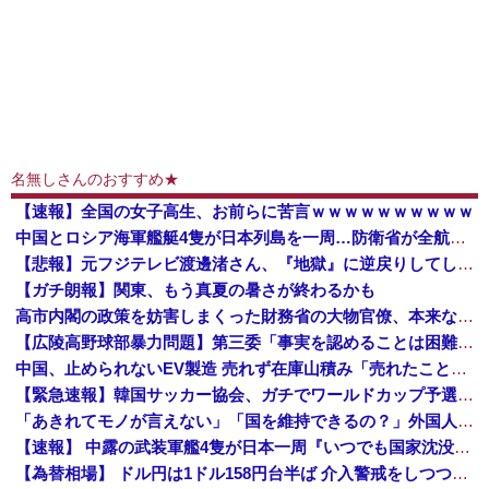
名無しさんのおすすめ★
【速報】全国の女子高生、お前らに苦言ｗｗｗｗｗｗｗｗｗｗ
中国とロシア海軍艦艇4隻が日本列島を一周…防衛省が全航路を公開！
【悲報】元フジテレビ渡邊渚さん、『地獄』に逆戻りしてしまう・・・・・
【ガチ朗報】関東、もう真夏の暑さが終わるかも
高市内閣の政策を妨害しまくった財務省の大物官僚、本来ならエース級の人材が就くはずのないポストに送られ……
【広陵高野球部暴力問題】第三委「事実を認めることは困難」元部員「SNS開示請求開始」犯人として晒してた人達に損害賠償請求訴訟を起こす方針
中国、止められないEV製造 売れず在庫山積み「売れたこと」にして補助金を騙し取る事案を思いつきが横行
【緊急速報】韓国サッカー協会、ガチでワールドカップ予選での審判への性接待がバレ大炎上大騒ぎに
「あきれてモノが言えない」「国を維持できるの？」外国人の永住許可要件の厳格化で在日中国人の本音は？
【速報】 中露の武装軍艦4隻が日本一周『いつでも国家沈没させられるぞ』
【為替相場】 ドル円は1ドル158円台半ば 介入警戒をしつつ円売りが続行