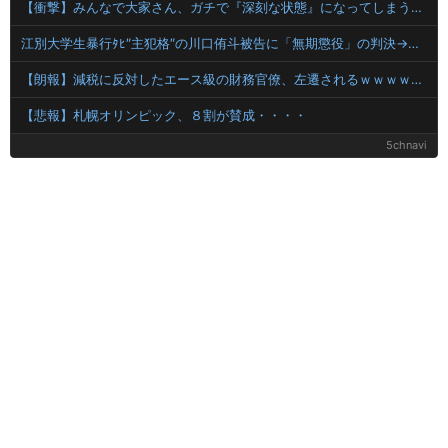
【衝撃】みんなで大家さん、ガチで『深刻な状態』になってしまう・・・・
江別大学生暴行ﾀﾋ″主犯格″の川口侑斗被告に「無期懲役」の判決→当時17歳少年に「懲役30年」の判決
【朗報】減税に反対したエース級の財務官僚、左遷されるｗｗｗｗｗｗ
【悲報】札幌オリンピック、８割が賛成・・・・
5chnavi