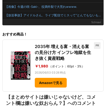
【画像】今週の咲-Saki-、役満炸裂で大荒れwwww.
【放送事故】アイドルさん、ライブ配信でミスって“とんでもないもの”を映してしまいネット騒然ｗｗｗ 【Pickup07092038】
5chnavi
おすすめ商品！
PR
2035年 増える富・消える富
の見分け方 インフレ地獄を生
き抜く資産戦略
￥1,980
（ポイント：60pt・3%）
2026/06/03 03:26 時点
Amazonで見る
【まとめサイトは嫌いじゃないけど、コメ
ント欄は嫌いな奴おらん？】へのコメント