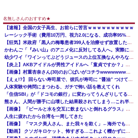
名無しさんのおすすめ★
【速報】全国の女子高生、お前らに苦言ｗｗｗｗｗｗｗｗｗｗ
レーシック手術（費用10万円、視力2.0になる、成功率95%）←これをしない理由ｗｗ
【狂気】米政府「黒人の梅毒患者399人を治療せず放置したらどうなるか見たろ！」→40年間続けてしまう
かわんご「『みい山』のアニメ化に反対してる人へ。実際に障害者と関わると損なんですよ」
幼少ワイ「ワインってぶどうジュースの上位互換なんやろなぁ」
【炎上】AKBアイドルが男性アイドルへ「童貞ですか？」→セクハラだと大炎上ｗｗｗｗｗｗｗｗ
【画像】村重杏奈さん(30)のお〇ぱいがコチラwwwwwwwwwwww
【えぇ!?】 回らない寿司屋で、彼氏が寿司に “醤油” つけてた→私「は？30にもなって、醤油つけるとか恥ずかしい！ドン引き！低レベル!! 回転寿司しか行ったことない人はこれだから…」
人体実験や拷問にまつわる、ガチで怖い話を教えてくれ
「住信SBI」が「ドコモの銀行」に変わってうんざりしてるやつw w w
熊さん、人間が勝手に山壊した結果殺されてしまう…これ半分虐殺だろ
【画像】 「ビールと水を交互に飲まないと倒れるグラス」発売
人生に疲れたから台湾を一周してきた
【画像】 「マスク美人さん、また我々を欺く」←海外でも流行りだした結果がこちらw w w w w w w
【動画】 クソガキロケット、怖すぎる…これよく轢かずに止まれたな