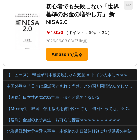
PR
初心者でも失敗しない「世界
基準のお金の増やし方」 新
NISA2.0
￥1,650
（ポイント：50pt・3%）
2026/06/03 03:27 時点
Amazonで見る
【ニュース】 韓国が熊本被災地に水を支援 ⇒ トイレの水にｗｗｗｗｗｗｗ
中国外務省「日本は原爆落とされて当然。どの国も同情なんかしない」
【画像】日本共産党の街宣車、ほんと碌でもないな
【Money1】 韓国「信用赦免を何回やっても、何回やっても」⇒ 257万人赦免したのに60万人がまた延滞者に転落！
【速報】全国の女子高生、お前らに苦言ｗｗｗｗｗｗｗｗｗｗ
北海道江別大学生殺人事件、主犯格の川口被告(19)に無期懲役の判決