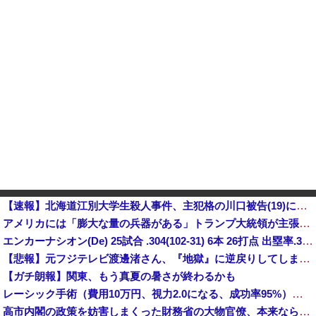
【速報】北海道江別大学生殺人事件、主犯格の川口被告(19)に無期懲役の判決・・・
アメリカには「膨大な量の兵器がある」トランプ大統領が主張…在庫枯渇の報道受け！
エンカーナシオン(De) 25試合 .304(102-31) 6本 26打点 出塁率.311 OPS.831 wRC+137 WAR+0.7他
【悲報】元フジテレビ渡邊渚さん、『地獄』に逆戻りしてしまう・・・・・
【ガチ朗報】関東、もう真夏の暑さが終わるかも
レーシック手術（費用10万円、視力2.0になる、成功率95%）←これをしない理由ｗｗ
高市内閣の政策を妨害しまくった財務省の大物官僚、本来ならエース級の人材が就くはずのないポストに送られ……