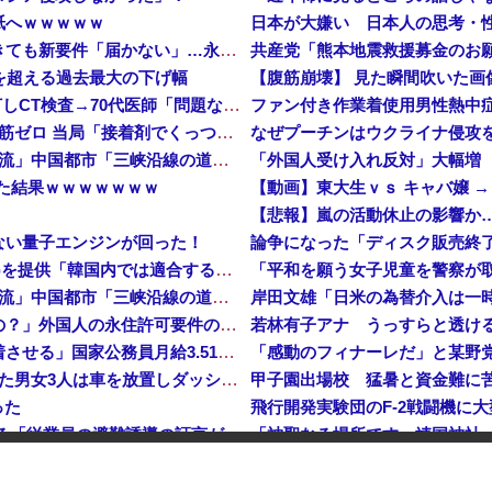
紙へｗｗｗｗｗ
「日本で働く意欲なくなる」 外国人、自活できても新要件「届かない」…永住許可厳格化で「日本離れ」か
危機を超える過去最大の下げ幅
【腹筋崩壊】 見た瞬間吹いた画
【速報】 中2男子、野球部の練習中に頭部を強打しCT検査→70代医師「問題ないです」→中学生死亡「他人のCT画像みてました」
【悲報】 中国、橋の欄干が強風一発で粉々に 鉄筋ゼロ 当局「接着剤でくっつけただけ」「正常で、品質問題はない」
なぜプーチンはウクライナ侵攻
中国「大洪水！」三峡ダム「9門開放！（全力放流」中国都市「三峡沿線の道路水没」中国政府「高速道路封鎖！」中国ダム「緊急放流に合わせて開門（土砂崩れ発生」→
「外国人受け入れ反対」大幅増
した結果ｗｗｗｗｗｗｗ
【動画】東大生ｖｓ キャバ嬢 
【悲報】嵐の活動休止の影響か
ない量子エンジンが回った！
【速報】 日本赤十字社、韓国に超希少血液Jr(a-)を提供「韓国内では適合する血液を確保できなかった」※今回で4回目
中国「大洪水！」三峡ダム「9門開放！（全力放流」中国都市「三峡沿線の道路水没」中国政府「高速道路封鎖！」中国ダム「緊急放流に合わせて開門（土砂崩れ発生」→
「あきれてモノが言えない」「国を維持できるの？」外国人の永住許可要件の厳格化で在日中国人の本音は？
若林有子アナ うっすらと透け
高市総理「物価上昇を上回る賃上げを日本に定着させる」国家公務員月給3.51％増へ 地方公務員も追随する見通し
【鹿児島】 突然右折し路面電車と衝突 乗っていた男女3人は車を放置しダッシュで逃走中
甲子園出場校 猛暑と資金難に苦し
った
【イオンモール熊本】 一転して話が変わってくる「従業員の避難誘導の証言が複数」イオン側が社内規定に抵触していた疑い
「神聖なる場所です」靖国神社
海兵隊を空撮！
像する1.5倍はデカいぞ