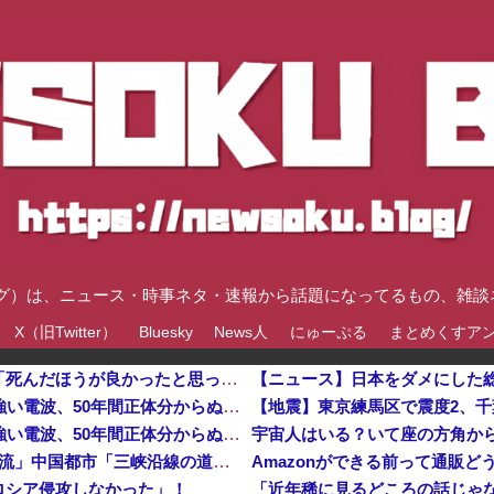
速ブログ）は、ニュース・時事ネタ・速報から話題になってるもの、雑
X（旧Twitter）
Bluesky
News人
にゅーぷる
まとめくすア
【九州名物】鶏刺し食べた医師、全身麻痺へ…「死んだほうが良かったと思っていた」
宇宙人はいる？いて座の方角から72秒間捉えた強い電波、50年間正体分からぬ「Wow！信号」他
【地震】東京練馬区で震度2、
宇宙人はいる？いて座の方角から72秒間捉えた強い電波、50年間正体分からぬ「Wow！信号」
中国「大洪水！」三峡ダム「9門開放！（全力放流」中国都市「三峡沿線の道路水没」中国政府「高速道路封鎖！」中国ダム「緊急放流に合わせて開門（土砂崩れ発生」→
Amazonができる前って通販ど
ロシア侵攻しなかった」！