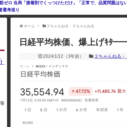
鉄筋ゼロ 当局「接着剤でくっつけただけ」「正常で、品質問題はな
督選考巡り
生活9年目で明かす本心！
ホーム
２ちゃんねる・５ちゃんねる
利用している場合、一部のコンテンツが表示されなくなったり、サイト全体
日経平均株価、爆上げｷﾀ━━━
2024/1/12
（
3年前
）
２ちゃんねる・
】
】
を
・
等