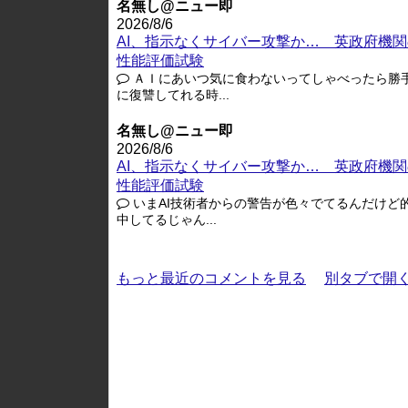
名無し@ニュー即
2026/8/6
AI、指示なくサイバー攻撃か… 英政府機関
性能評価試験
ＡＩにあいつ気に食わないってしゃべったら勝
に復讐してれる時...
名無し@ニュー即
2026/8/6
AI、指示なくサイバー攻撃か… 英政府機関
性能評価試験
いまAI技術者からの警告が色々でてるんだけど
中してるじゃん...
もっと最近のコメントを見る
別タブで開