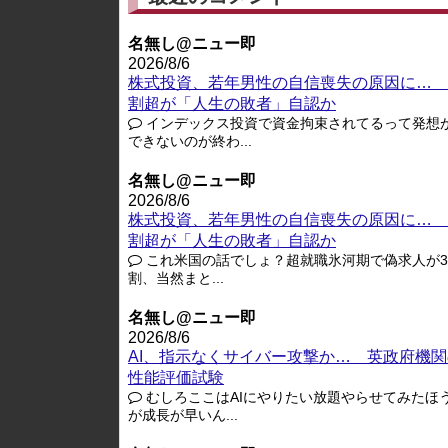
名無し@ニュー即
2026/8/6
株式投資、若年男性の自信喪失の原因に… 
割超が「人生の敗者」自認か
インデックス投資で資金拘束されてるって発想
できないのが終わ...
名無し@ニュー即
2026/8/6
株式投資、若年男性の自信喪失の原因に… 
割超が「人生の敗者」自認か
これ米国の話でしょ？超就職氷河期で偽求人が3-
割、当然まと...
名無し@ニュー即
2026/8/6
AI、指示なくサイバー攻撃か… 英政府機関
性能評価試験
むしろここはAIにやりたい放題やらせてみたほ
が成長が早いん...