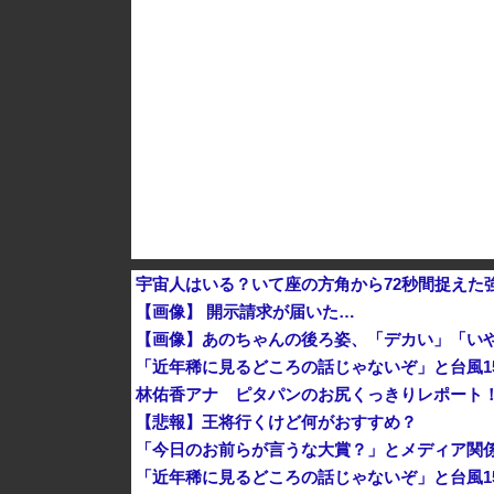
韓国サッカーのイメージが墜落
宇宙人はいる？いて座の方角から72秒間捉えた
【画像】 開示請求が届いた…
【画像】あのちゃんの後ろ姿、「デカい」「い
「近年稀に見るどころの話じゃないぞ」と台風1
林佑香アナ ピタパンのお尻くっきりレポート
【悲報】王将行くけど何がおすすめ？
「今日のお前らが言うな大賞？」とメディア関
「近年稀に見るどころの話じゃないぞ」と台風1