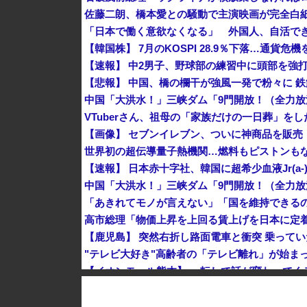
佐藤二朗、橋本愛との騒動で主演映画が完全白
【韓国株】 7月のKOSPI 28.9％下落…通貨
VTuberさん、祖母の「家族だけの一日葬」を
【画像】 セブンイレブン、ついに神商品を販売
世界初の超伝導量子熱機関…燃料もピストンも
"テレビ大好き"高齢者の「テレビ離れ」が始ま
1944年7月、グアム島に上陸作戦を展開する米
【画像】 農家ワイが作ったタマネギ、お前らの想