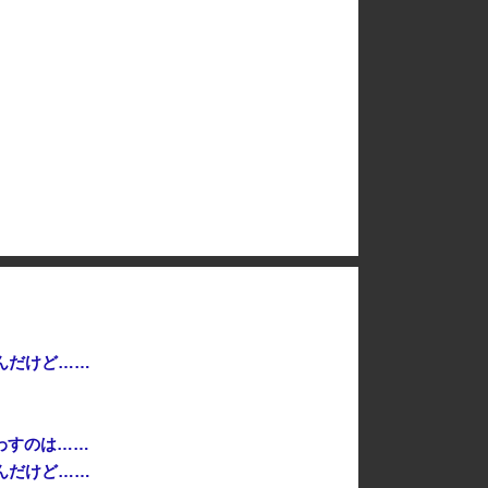
移民を大量に受け入れた先進国は大きな経済的恩恵を享受→データでもはっきり日本一人負け示される [8/8]
「ソウルライクの恋愛ゲーム作りました！フリーゲームです」→女の子と会話して「弱攻撃」「強攻撃」「パリィ」「ローリング」を選ぶガチでダークソウルな...
【悲報】 週刊少年ジャンプさん、最大発行部数653万部から急降下でついに100万部を割ってしまうwwwwww
高市総理「物価上昇を上回る賃上げを日本に定着させる」国家公務員月給3.51％増へ 地方公務員も追随する見通し
んだけど……
わすのは……
んだけど……