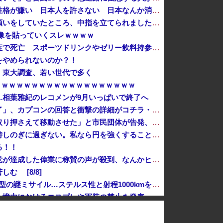
日本が大嫌い 日本人の思考・性格が嫌い 日本人を許さない 日本なんか消滅してほしい [8/8]
共産党「熊本地震救援募金のお願いをしていたところ、中指を立てられました。中指がメガネに当たり、危うく怪我をするところでした」
像を貼っていくスレｗｗｗｗ
ファン付き作業着使用男性熱中症で死亡 スポーツドリンクやゼリー飲料持参も [8/8]
をやめられないのか？！
 東大調査、若い世代で多く
→ ｗｗｗｗｗｗｗｗｗｗｗｗｗｗｗｗｗｗ
…相葉雅紀のレコメンが9月いっぱいで終了へ
論争になった「ディスク販売終了」、カプコンの回答と衝撃の詳細がコチラ・・・「え？ウチはデジタルが9割なんで特に影響ないっすよｗ」
「平和を願う女子児童を警察が取り押さえて移動させた」と市民団体が告発、「児童……どこ？」とガチで困惑する人が続出
岸田文雄「日米の為替介入は一時しのぎに過ぎない。私なら円を強くすることが出来る」
る！！
「感動のフィナーレだ」と某野党が達成した偉業に称賛の声が殺到、なんかヒーロー番組の最終回を見ているような気分に……
む [8/8]
飛行開発実験団のF-2戦闘機に大型の謎ミサイル…ステルス性と射程1000kmを誇る「最新鋭の空母キラー」か？！
、境内におけるコスプレや軍装の禁止を発表
自宅で左手に違和感を覚えた開業医、その日のうちに両足が動かなくなり入院すると……
【今はやってない】審判への性接待疑惑…大韓サッカー協会が声明「現在は一切発生していない」