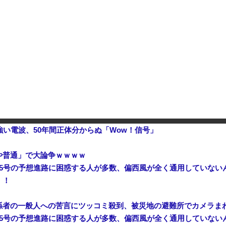
【衝撃】 中国製ルーター20機種にバックドア発見！ ネットに繋ぐだけで35秒ごとに中国のサーバーと通信
強い電波、50年間正体分からぬ「Wow！信号」
や普通」で大論争ｗｗｗｗ
5号の予想進路に困惑する人が多数、偏西風が全く通用していない
！！
係者の一般人への苦言にツッコミ殺到、被災地の避難所でカメラま
5号の予想進路に困惑する人が多数、偏西風が全く通用していない