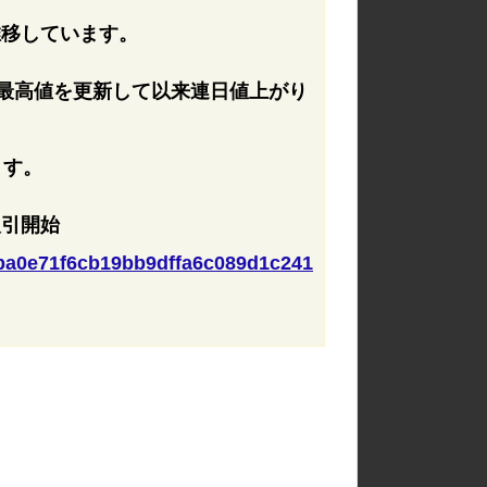
推移しています。
最高値を更新して以来連日値上がり
ます。
取引開始
01ba0e71f6cb19bb9dffa6c089d1c241