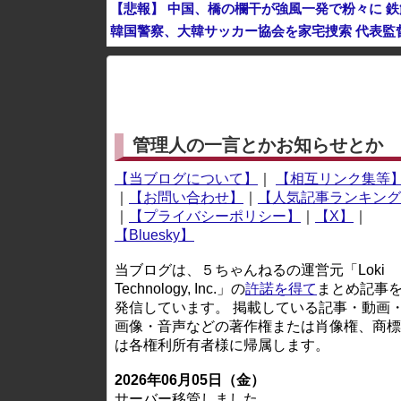
【悲報】 中国、橋の欄干が強風一発で粉々に 
韓国警察、大韓サッカー協会を家宅捜索 代表監
「中国人ってこんなに嫌われているの？」日本
※アドブロック等の広告非表示プラグインやアドオンを
管理人の一言とかお知らせとか
【当ブログについて】
｜
【相互リンク集等
｜
【お問い合わせ】
｜
【人気記事ランキング
｜
【プライバシーポリシー】
｜
【X】
｜
【Bluesky】
当ブログは、５ちゃんねるの運営元「Loki
Technology, Inc.」の
許諾を得て
まとめ記事
発信しています。 掲載している記事・動画
画像・音声などの著作権または肖像権、商標
は各権利所有者様に帰属します。
2026年06月05日（金）
サーバー移管しました。