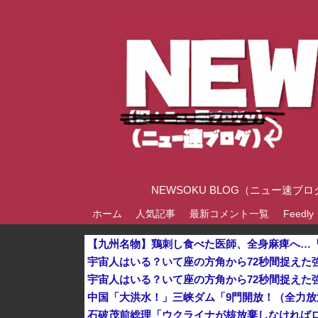
NEWSOKU BLOG（ニュー
ホーム
人気記事
最新コメント一覧
Feedly
石破茂前総理「ウクライナが核放棄しなければ