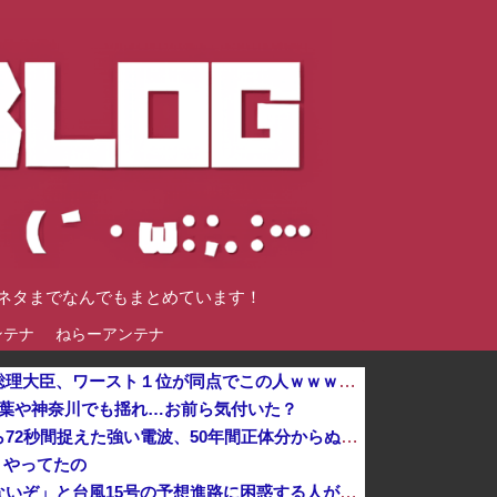
談ネタまでなんでもまとめています！
ンテナ
ねらーアンテナ
【ニュース】日本をダメにした総理大臣、ワースト１位が同点でこの人ｗｗｗｗｗｗ
千葉や神奈川でも揺れ…お前ら気付いた？
宇宙人はいる？いて座の方角から72秒間捉えた強い電波、50年間正体分からぬ「Wow！信号」他
うやってたの
「近年稀に見るどころの話じゃないぞ」と台風15号の予想進路に困惑する人が多数、偏西風が全く通用していないんだけど……