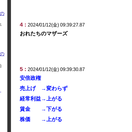
の
4 :
2024/01/12(金) 09:39:27.87
手
おれたちのマザーズ
の
的
5 :
2024/01/12(金) 09:39:30.87
安倍政権
売上げ →変わらず
く
経常利益→上がる
賃金 →下がる
株価 →上がる