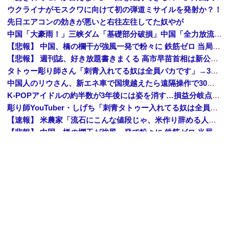
ウクライナがモスクワに向けて初の弾道ミサイルを発射か？！
先日エアコンの効きが悪いと右往左往してた奴やが
中国「大豪雨！」三峡ダム「基礎部分破損」中国「全力放流！」台風13号「中国上陸予測」台風15号「中国接近（画像」中国「台風同時上陸！（穀物生産が壊滅危機」→
【悲報】 中国、橋の欄干が強風一発で粉々に 鉄筋ゼロ 当局「接着剤でくっつけただけ」「正常で、品質問題はない」
【悲報】 週刊誌、好き放題書きまくる 高市早苗首相は新公用車の贅を尽くした後部座席でたばこを吸うのが至福の時間「どんどん延びる乗車時間」
タトゥー彫り師さん「刺青入れてる奴は全員バカです」→30万再生ｗｗｗｗｗｗ
中国人のリウさん、新エネ車で国境越えたら遠隔操作で30時間ロックされる！
K-POPアイドルの約半数が3年後には姿を消す…損益分岐点突破は4％未満
彫り師YouTuber・しげち「刺青タトゥー入れてる奴は全員バカです」「すごい民度低い」「5000円好きなんすよ、バカって」
【速報】 米農家「流石にこんな値段じゃ、米作り辞める人、出るんじゃないかなあ？？」
【悲報】 中国、橋の欄干が強風一発で粉々に 鉄筋ゼロ 当局「接着剤でくっつけただけ」「正常で、品質問題はない」
中国「大洪水！」三峡ダム「9門開放！（全力放流」中国都市「三峡沿線の道路水没」中国政府「高速道路封鎖！」中国ダム「緊急放流に合わせて開門（土砂崩れ発生」→
【悲報】 ワイ「半沢直樹みたいな銀行員カッコいい」銀行員の友人「あんな奴居ねえよ」
【朗報】 秋田県、UAEのオイルマネー2兆円が転がり込んでガチで東北最強になるぞｗｗｗｗｗｗｗ
Amazon「夏のポイントキャンペーン」紙の書籍が最大25%ポイント還元 対象と条件を整理（2026年7月）
【トップページに戻る】
｜
【人気記事を見る】