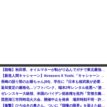
【朗報】秋田県、オイルマネーが転がり込んでガチで東北最強へｗｗｗｗｗｗｗｗｗｗｗｗ
【新造人間キャシャーン】threezero X Yoshi.「キャシャーン with フレンダー」アクションフィギュア 原型公開【秋頃予約開始】他
長崎の語り部のお爺ちゃん(84)、学生に『日本も核武装が必要』と言われびっくり
返却査定の厳格化…ソフトバンク、端末2年レンタル改悪へ“塗装はがれ”でも2.2万円負担…上限も倍額に 保証加入なら免除 [8/9]
ゼレンスキー大統領、米国のバイデン前政権を批判「官僚主義だった」
琵琶湖三市同時花火大会、開催中止を発表 場所時刻不明・許可なし・交通整理なし・市が関与否定
【衝撃】ひろゆきの奥さん、ついに『我慢の限界』を迎えた結果・・・・・