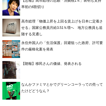
【悲報】高市総理の悲願「消費税1％」表明も支持
率初の6割切り
高市総理「物価上昇を上回る賃上げを日本に定着さ
せる」国家公務員月給3.51％増へ 地方公務員も追
随する見通し
永住外国人の「生活保護」回避狙った政府、許可要
件の厳格化案を発表
【朗報】移民さんの価値、発表される
なんかファミマとかでグリーンコーラっての売って
たけどどうなん？