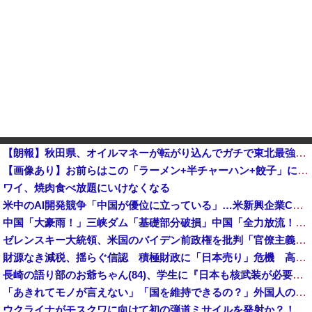
【朗報】秋田県、オイルマネーが転がり込んでガチで東北最強へｗｗｗｗｗｗｗｗｗｗｗｗ
【画像あり】お前らはこの「ラーメン+半チャーハン+餃子」にいくら払える？ｗｗｗｗｗ他
ワイ、焼肉食べ放題にいけなくなる
米中のAI開発競争「中国が優位に立っている」…米新興企業CEOが予測！
中国「大豪雨！」三峡ダム「基礎部分破損」中国「全力放流！」台風13号「中国上陸予測」台風15号「中国接近（画像」中国「台風同時上陸！（穀物生産が壊滅危機」→
ゼレンスキー大統領、米国のバイデン前政権を批判「官僚主義だった」
財源なき減税、揺らぐ信認 積極財政に「日本売り」危機 高市政権「悲願」に固執
長崎の語り部のお爺ちゃん(84)、学生に『日本も核武装が必要』と言われびっくり
「あきれてモノが言えない」「国を維持できるの？」外国人の永住許可要件の厳格化で在日中国人の本音は？
ウクライナがモスクワに向けて初の弾道ミサイルを発射か？！