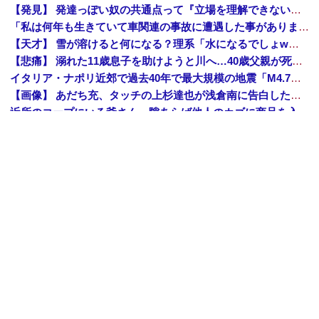
【発見】 発達っぽい奴の共通点って『立場を理解できない』だよな
「私は何年も生きていて車関連の事故に遭遇した事がありません、これが保険に入る必要がない答えです。任意保険入れ は押し付け」←大炎上でボコボコにｗｗｗｗｗｗｗｗｗｗｗ
【天才】 雪が溶けると何になる？理系「水になるでしょw」文系ワイ「はぁ～…」→結果ｗｗｗ
【悲痛】 溺れた11歳息子を助けようと川へ…40歳父親が死亡 息子は母親が救助 愛知
イタリア・ナポリ近郊で過去40年で最大規模の地震「M4.7」の揺れを観測
【画像】 あだち充、タッチの上杉達也が浅倉南に告白したシーンを完全再現ｗｗｗｗｗｗｗ
近所のコープにいる爺さん、隙あらば他人のカゴに商品を入れようとする
【恐怖】 東名高速で結婚式の衣装合わせに向かっていた夫婦の車に何度も何度も追突した60歳の男がヤバすぎる…こんなのに遭遇したらどうすればいいの？
【驚愕】 社長「役立たずの中年社員解雇したら若手もみんな辞めてしまった…」
高校生2人が乗るスクーターと車が衝突し高校生ら2人が死傷、車の運転手を逮捕
【驚愕】 インドネシア、[ドラえもんが16人発見されるｗｗｗｗｗｗｗｗｗ
Amazon「夏のポイントキャンペーン」紙の書籍が最大25%ポイント還元 対象と条件を整理（2026年7月）
【トップページに戻る】
｜
【人気記事を見る】