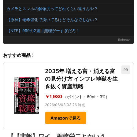
カメラとスマホの解像度ってどれくらい違うんや？
【原神】瑞希強化で湧いてるけどそんなでもない？
【NTE】999の2週目無理ゲーすぎだろ！
5chnavi
おすすめ商品！
PR
2035年 増える富・消える富
の見分け方 インフレ地獄を生
き抜く資産戦略
￥1,980
（ポイント：60pt・3%）
2026/06/03 03:26 時点
Amazonで見る
【【悲報】ワイ、桐崎栄二とかいう