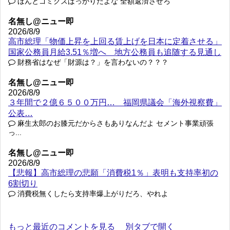
ほんとゴミクズばっかりだよな 全額返済させろ
名無し@ニュー即
2026/8/9
高市総理「物価上昇を上回る賃上げを日本に定着させる」
国家公務員月給3.51％増へ 地方公務員も追随する見通し
財務省はなぜ「財源は？」を言わないの？？？
名無し@ニュー即
2026/8/9
３年間で２億６５００万円… 福岡県議会「海外視察費」
公表…
麻生太郎のお膝元だからさもありなんだよ セメント事業頑張
っ...
名無し@ニュー即
2026/8/9
【悲報】高市総理の悲願「消費税1％」表明も支持率初の
6割切り
消費税無くしたら支持率爆上がりだろ、やれよ
もっと最近のコメントを見る
別タブで開く