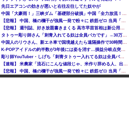
先日エアコンの効きが悪いと右往左往してた奴やが
中国「大豪雨！」三峡ダム「基礎部分破損」中国「全力放流！」台風13号「中国上陸予測」台風15号「中国接近（画像」中国「台風同時上陸！（穀物生産が壊滅危機」→
【悲報】 中国、橋の欄干が強風一発で粉々に 鉄筋ゼロ 当局「接着剤でくっつけただけ」「正常で、品質問題はない」
【悲報】 週刊誌、好き放題書きまくる 高市早苗首相は新公用車の贅を尽くした後部座席でたばこを吸うのが至福の時間「どんどん延びる乗車時間」
タトゥー彫り師さん「刺青入れてる奴は全員バカです」→30万再生ｗｗｗｗｗｗ
中国人のリウさん、新エネ車で国境越えたら遠隔操作で30時間ロックされる！
K-POPアイドルの約半数が3年後には姿を消す…損益分岐点突破は4％未満
彫り師YouTuber・しげち「刺青タトゥー入れてる奴は全員バカです」「すごい民度低い」「5000円好きなんすよ、バカって」
【速報】 米農家「流石にこんな値段じゃ、米作り辞める人、出るんじゃないかなあ？？」
【悲報】 中国、橋の欄干が強風一発で粉々に 鉄筋ゼロ 当局「接着剤でくっつけただけ」「正常で、品質問題はない」
中国「大洪水！」三峡ダム「9門開放！（全力放流」中国都市「三峡沿線の道路水没」中国政府「高速道路封鎖！」中国ダム「緊急放流に合わせて開門（土砂崩れ発生」→
【悲報】 ワイ「半沢直樹みたいな銀行員カッコいい」銀行員の友人「あんな奴居ねえよ」
【朗報】 秋田県、UAEのオイルマネー2兆円が転がり込んでガチで東北最強になるぞｗｗｗｗｗｗｗ
【速報】 蓮舫「蓮舫だから叩いて良いという報道」 ネット「高市だから叩いて良いをやってるのがお前だろ」
【悲報】 中国、橋の欄干が強風一発で粉々に 鉄筋ゼロ 当局「接着剤でくっつけただけ」「正常で、品質問題はない」
中国「大洪水！」三峡ダム「9門開放！（全力放流」中国都市「三峡沿線の道路水没」中国政府「高速道路封鎖！」中国ダム「緊急放流に合わせて開門（土砂崩れ発生」→