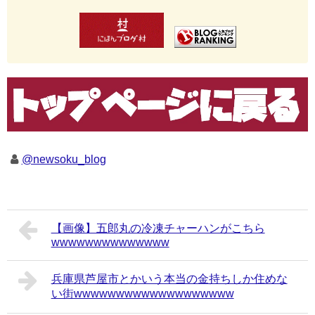
@newsoku_blog
【画像】五郎丸の冷凍チャーハンがこちら
wwwwwwwwwwwwww
兵庫県芦屋市とかいう本当の金持ちしか住めな
い街wwwwwwwwwwwwwwwwwww