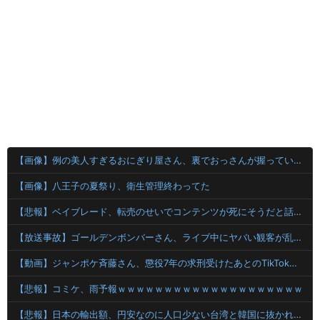
【画像】例の美人すぎるおにぎり屋さん、裏でおっさんが握っていたｗｗｗｗｗｗｗ
【画像】八王子の夏祭り、衛生管理終わってた
【悲報】ベイブレード、転売のせいでコンテンツが死にそうだと話題に
【放送事故】ゴールデンボンバーさん、ライブ中にヤバい観客が乱入する放送事故www
【動画】ジャンポケ斉藤さん、懲役7年の求刑受けたあとのTikTokライブ配信がヤバすぎると話題にwwwwwwwwwwwwwwwwwwww
【悲報】コミケ、雨予報ｗｗｗｗｗｗｗｗｗｗｗｗｗｗｗｗｗｗｗｗ
【悲報】日本の輸出額、円安なのに人口少ない台湾と韓国に抜かれてしまうｗｗｗｗｗ