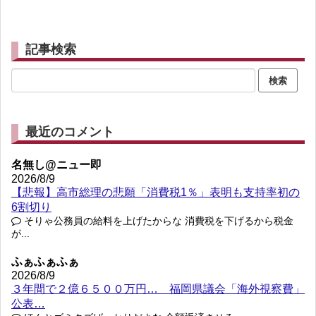
記事検索
最近のコメント
名無し@ニュー即
2026/8/9
【悲報】高市総理の悲願「消費税1％」表明も支持率初の
6割切り
そりゃ公務員の給料を上げたからな 消費税を下げるから税金
が...
ふぁふぁふぁ
2026/8/9
３年間で２億６５００万円… 福岡県議会「海外視察費」
公表…