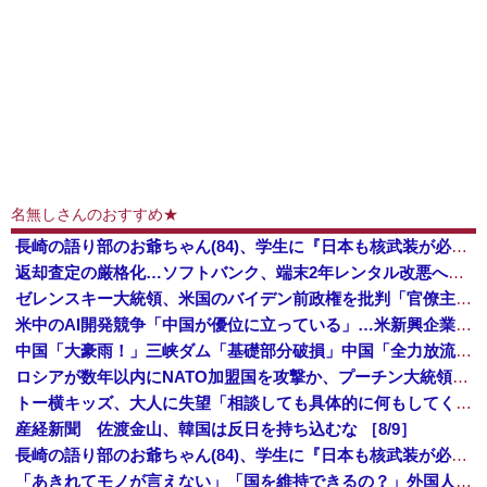
名無しさんのおすすめ★
長崎の語り部のお爺ちゃん(84)、学生に『日本も核武装が必要』と言われびっくり
返却査定の厳格化…ソフトバンク、端末2年レンタル改悪へ“塗装はがれ”でも2.2万円負担…上限も倍額に 保証加入なら免除 [8/9]
ゼレンスキー大統領、米国のバイデン前政権を批判「官僚主義だった」
米中のAI開発競争「中国が優位に立っている」…米新興企業CEOが予測！
中国「大豪雨！」三峡ダム「基礎部分破損」中国「全力放流！」台風13号「中国上陸予測」台風15号「中国接近（画像」中国「台風同時上陸！（穀物生産が壊滅危機」→
ロシアが数年以内にNATO加盟国を攻撃か、プーチン大統領が追い詰められ…米情報機関分析！
トー横キッズ、大人に失望「相談しても具体的に何もしてくれなくて傷つく。福祉は自由が奪われる」
産経新聞 佐渡金山、韓国は反日を持ち込むな ［8/9］
長崎の語り部のお爺ちゃん(84)、学生に『日本も核武装が必要』と言われびっくり
「あきれてモノが言えない」「国を維持できるの？」外国人の永住許可要件の厳格化で在日中国人の本音は？