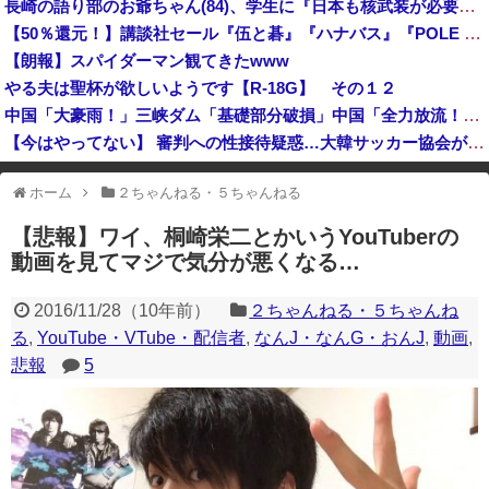
長崎の語り部のお爺ちゃん(84)、学生に『日本も核武装が必要』と言われびっくり
中国の三峡ダムが全開放流を実施…長江流域で深刻な洪水被害！
【50％還元！】講談社セール『伍と碁』『ハナバス』『POLE STAR』など約1000冊が対象に！（8/9まで）
【速報】赤旗配達中の共産党市議７８歳のじいさん、左に寄りすぎたか車で民家当て逃げ
【朗報】スパイダーマン観てきたwww
やる夫は聖杯が欲しいようです【R-18G】 その１２
中国「大豪雨！」三峡ダム「基礎部分破損」中国「全力放流！」台風13号「中国上陸予測」台風15号「中国接近（画像」中国「台風同時上陸！（穀物生産が壊滅危機」→
【今はやってない】 審判への性接待疑惑…大韓サッカー協会が声明「現在は一切発生していない」
先日エアコンの効きが悪いと右往左往してた奴やが
ホーム
２ちゃんねる・５ちゃんねる
※アドブロック等の広告非表示プラグインやアドオンを利用している場合、
一部のコンテンツが表示されなくなったり、サイト全体のレイアウトが崩れ
【悲報】ワイ、桐崎栄二とかいうYouTuberの
たりする場合があります。
動画を見てマジで気分が悪くなる…
2016/11/28
（
10年前
）
２ちゃんねる・５ちゃんね
る
,
YouTube・VTube・配信者
,
なんJ・なんG・おんJ
,
動画
,
悲報
5