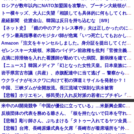
ロシアが数年以内にNATO加盟国を攻撃か、プーチン大統領が追い詰められ…米情報機関分析！
トー横キッズ、大人に失望「相談しても具体的に何もしてくれなくて傷つく。福祉は自由が奪われる」
産経新聞 佐渡金山、韓国は反日を持ち込むな ［8/9］
【ネット史】 「鏡の中のアクトレス事件」夫は正しかったのに、なぜ喧嘩は終わらなかったのか
イラン最高指導者のモジタバ師が危篤「いつ死亡してもおかしくない」…イラン大統領「意思疎通はかなり難しい」！
Amazon「注文をキャンセルしました。身分証を提出してください」 X民「は？怪しすぎんだろ。問い合わせするわ」→衝撃の事実が判明する・・・
ゼレンスキー大統領、米国のバイデン前政権を批判「官僚主義だった」
点滴に排泄物を入れた看護師が勤めていた病院、新病棟を建てたばかりなのに近隣住民の総スカンを食らった結果……
【ニュース】韓国メディア「幻となった女性天皇。日本皇族に韓半島の男の血が入る可能性がゼロに・・・」
岩手県宮古市議（共産）、赤旗配達中に当て逃げ → 警察から連絡が来て宮古署を訪れ事情聴取
ウクライナがモスクワに向けて初の弾道ミサイルを発射か？！
中国、三峡ダムが全開放流。長江流域で深刻な洪水被害
【悲報】ホリエモン、移民受け入れ反対派の若者にブチギレ「差別するなんて最低だ！」 → スタジオ誰も反論できず沈黙 ………
【速報】韓国、竣工1年半の新築マンションで外壁テラスが落下という信じられない後進国建築を披露
米中のAI開発競争「中国が優位に立っている」…米新興企業CEOが予測！
「鹿児島でもこんなの出さんて」と大阪に上陸した某料理店に批判殺到、鹿児島の養鶏家とタッグを組んだところで……
反核団体の代表を務める爺さん、「核を持たないで日本を守れますか」と中学生に詰問された結果……
韓国サッカー協会、外国人審判を性接待で買収していた事が判明
【悲報】彫り師さん、ぶちまける「タトゥー入れてるヤツ全員バカです」「すごい民度低いです」「一言目でバカだなってわかります全員」
【毎日新聞】『自然災害は止められないが、戦争はめられる』イオンモール熊本で被災の高校生平和誓う
【悲報】台湾、長崎原爆式典を欠席「長崎市が着席場所を”外交団エリア外にあえて配置”した！」 → ﾈｯﾄ「核を持つ中国に屈指した！」「失礼すぎ」「台湾は筋通した！」ｗｗｗｗｗ
【悲報】大分県、ガチで逝く・・・・・・