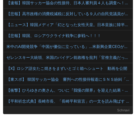
【速報】韓国サッカー協会の性接待、日本人審判員４人も調査へ！！！
【悲報】高市政権の消費税減税に反対している９人の自民党議員が全て判明！！！！ やっぱりコイツラかｗｗｗｗｗ
【ニュース】韓国メディア「幻となった女性天皇。日本皇族に韓半島の男の血が入る可能性がゼロに・・・」
【悲報】韓国、ロシアウクライナ戦争に参戦へ！！！
米中のAI開発競争「中国が優位に立っている」…米新興企業CEOが予測！
ゼレンスキー大統領、米国のバイデン前政権を批判「官僚主義だった」
【X】ロシア語女たこ焼きをまずいとゴミ箱へシュート 動画を公開
【東スポ】 韓国サッカー協会 審判への性接待報道にＳＮＳ紛糾「徹底追及」「２００２年はどうなの？」
【衝撃】ひろゆきの奥さん、ついに『我慢の限界』を迎えた結果・・・・・
【平和祈念式典】長崎市長、「長崎平和宣言」の一文を読み飛ばす 「NPTの義務を履行し、核軍縮に向け着実に前進することを求めます」
5chnavi