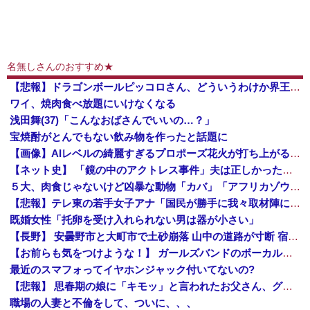
名無しさんのおすすめ★
【悲報】ドラゴンボールピッコロさん、どういうわけか界王拳を教えて貰ってないｗｗｗｗ
ワイ、焼肉食べ放題にいけなくなる
浅田舞(37)「こんなおばさんでいいの…？」
宝焼酎がとんでもない飲み物を作ったと話題に
【画像】AIレベルの綺麗すぎるプロポーズ花火が打ち上がる㊗🎇
【ネット史】 「鏡の中のアクトレス事件」夫は正しかったのに、なぜ喧嘩は終わらなかったのか
５大、肉食じゃないけど凶暴な動物「カバ」「アフリカゾウ」「バッファロー」「コーカサスオオカブト」
【悲報】テレ東の若手女子アナ「国民が勝手に我々取材陣にカメラを向けるな！」→何様のつもりだと炎上ｗｗｗｗｗｗ
既婚女性「托卵を受け入れられない男は器が小さい」
【長野】 安曇野市と大町市で土砂崩落 山中の道路が寸断 宿泊客や登山客など計400人近くが孤立か 土石流で橋が流されたとの情報も
【お前らも気をつけような！】 ガールズバンドのボーカルさん、客席ダイブした結果『こう』なってしまいお気持ち表明してしまう…
最近のスマフォってイヤホンジャック付いてないの?
【悲報】 思春期の娘に「キモッ」と言われたお父さん、グレるｗｗｗｗｗｗｗ
職場の人妻と不倫をして、ついに、、、