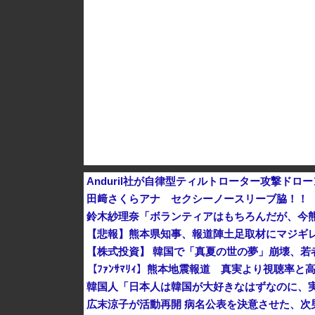
中国人のリウさん、新エネ車で国境越えたら遠隔
かつて650万部を誇った「週刊少年ジャンプ」、
Anduril社が自律型ティルトローター攻撃ド
田﨑さくらアナ セクシーノースリーブ脇！！
鈴木紗理奈「ボランティアはもちろんだが、今
【悲報】熊本県知事、報道陣土足取材にマジギレ
【株式投資】 韓国で「真夏の世の夢」崩壊、若
韓国人「日本人は韓国が大好きなはずなのに、
広末涼子が活動再開 病名公表を決意させた、次