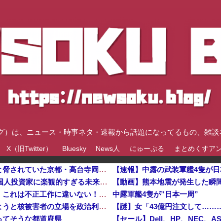
速ブログ）は、ニュース・時事ネタ・速報から話題になってるもの、雑
X（旧Twitter）
Bluesky
News人
にゅーぷる
まとめくすア
「もうすぐ中国の一部になるのに消されるよ」と脅されていた京都・高台寺岡林院が全焼 住職がマナー注意で脅迫されていた事実が判明
【速報】中露の武装軍艦4隻が
韓国KOSPIで徹底的に儲けたい某海外資本、韓国人投資家に楽観的すぎる未来予測を提示して……
高市首相への賛同コメントの多さに苛立つ左派、これは不正工作に違いない！と確信してしまった結果……
中露軍艦4隻が”日本一周”
中国外務省、広島原爆投下に関して「同情を得ようと核被害者の立場を政治利用」と主張！他
【謎】女「43億円注文して……
ってそうな都道府県
【セール】Dell、HP、NEC