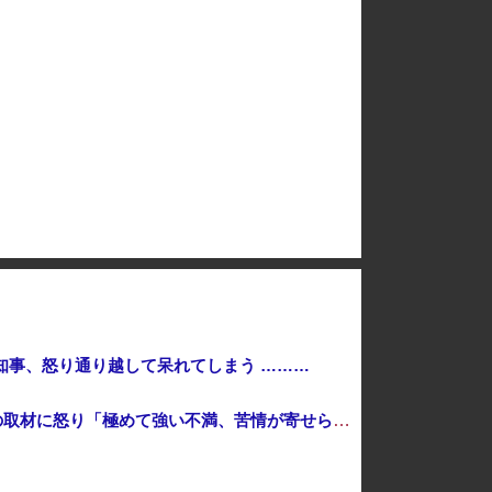
【速報】しんぶん赤旗、短期間に1700件の購読申し込みで嬉し泣き→「うそでーす」虚偽申し込みと判明→ 共産党が刑事告訴「厳重な処罰を求める」
【緊急】世界各地で販売の中国企業Zbtlink製ルーター20機種にバックドア、外部から完全制御のおそれ
非現実的なリベラル政策をゴリ押しした東京大学、貯金から無駄金を垂れ流しまくった結果……
「安物買いの銭失いだったねぇ」とインドネシア高速鉄道の最終処分に日本側騒然、国家予算は使わないというと何が財源なんだ？
ー20機種にバックドア… 外部から完全制御のおそれ
知事、怒り通り越して呆れてしまう ………
【ﾌｧﾝｻﾏﾘｨ】熊本地震報道 真実より視聴率と高市叩きが大事なオールドメディア 熊本県知事が被災者・遺族への取材に怒り「極めて強い不満、苦情が寄せられた」