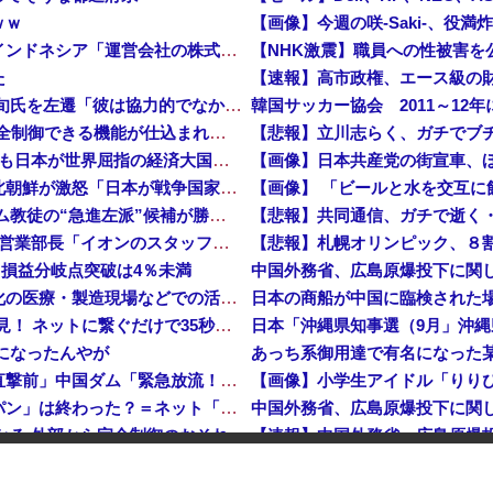
ｗｗ
【画像】今週の咲-Saki-、役満
インドネシア「高速鉄道！」中国「大赤字！」インドネシア「運営会社の株式購入！（負債対策」中国「はい（巨額負債」インドネシア「700km延伸計画！（実質中止」→
た
【速報】 高市政権、エース級の財務官僚・一松旬氏を左遷「彼は協力的でなかった」財務省の言いなりではないことが判明
中国製ルーター20機種にバックドア 外部から完全制御できる機能が仕込まれていた
【悲報】立川志らく、ガチでブ
石油もない、鉄もない、国土の7割は山…それでも日本が世界屈指の経済大国になれた「勤勉さ」以外の勝因！
【画像】日本共産党の街宣車、
日本が長距離巡航ミサイルの試験発射に成功！北朝鮮が激怒「日本が戦争国家になろうとしている」「絶対に傍観しない、必ず後悔させる」
【画像】 「ビールと水を交互に
アメリカ・ミシガン州の民主党予備選挙 イスラム教徒の“急進左派”候補が勝利確実に⋯トランプ氏は批判
【悲報】共同通信、ガチで逝く
日本「熊本地震」ハビタ「従業員2人亡くなる」営業部長「イオンのスタッフに制止されなかった」日本「部長が連絡後の店員行動を証言（謎」イオン「再入館可能の事実ない」→
【悲報】札幌オリンピック、８
…損益分岐点突破は4％未満
ついに国産ヒューマノイド登場、人手不足深刻化の医療・製造現場などでの活用想定！
日本の商船が中国に臨検された
【衝撃】 中国製ルーター20機種にバックドア発見！ ネットに繋ぐだけで35秒ごとに中国のサーバーと通信
メになったんやが
中国「大洪水！」三峡ダム「大雨で増水（台風直撃前」中国ダム「緊急放流！」中国鉄道「列車が走行中に流される」中国避難所「支援物資は有料です」謎の勢力「え」→
韓国人の対日好感度が過去最高に、「ノージャパン」は終わった？＝ネット「中国より100倍いい」
つかる 外部から完全制御のおそれ
クドア… 外部から完全制御のおそれ
【速報】『有吉の夏休み』、と
で夫を脅した容疑