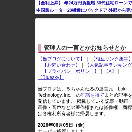
【金利上昇】 年24万円負担増 30代住宅ローン
中国製ルーター20機種にバックドア 外部から
※アドブロック等の広告非表示プラグインやアドオンを
管理人の一言とかお知らせとか
【当ブログについて】
｜
【相互リンク集等
｜
【お問い合わせ】
｜
【人気記事ランキング
｜
【プライバシーポリシー】
｜
【X】
｜
【Bluesky】
当ブログは、５ちゃんねるの運営元「Loki
Technology, Inc.」の
許諾を得て
まとめ記事
発信しています。 掲載している記事・動画
画像・音声などの著作権または肖像権、商標
は各権利所有者様に帰属します。
2026年06月05日（金）
サーバー移管しました。