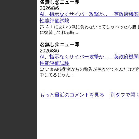
名無し@ニュー即
2026/8/6
AI、指示なくサイバー攻撃か… 英政府機関
性能評価試験
ＡＩにあいつ気に食わないってしゃべったら勝
に復讐してれる時...
名無し@ニュー即
2026/8/6
AI、指示なくサイバー攻撃か… 英政府機関
性能評価試験
いまAI技術者からの警告が色々でてるんだけど
中してるじゃん...
もっと最近のコメントを見る
別タブで開