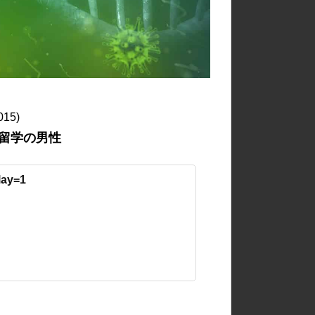
015)
留学の男性
lay=1