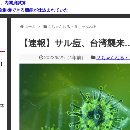
で、内閣府試算
完全制御できる機能が仕込まれていた
利用している場合、一部のコンテンツが表示されなくなったり、サイト全体
ホーム
２ちゃんねる・５ちゃんねる
【速報】サル痘、台湾襲来
2022/6/25
（
4年前
）
２ちゃんねる・
】
】
を
・
等