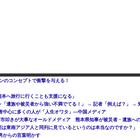
操作で30時間ロックされる！
中国「大洪水！」中国ダム「決壊」地元民「公式発表より死者多い！」中国政府「住民拘束！（安否不明」中国当局「救助隊動画も削除」台風13号「三峡ダム接近中」→
発行部数が初の100万部割れ
中国企業Zbtlink製のルータ
ローンのコンセプトで衝撃を与える！
熊本へ旅行に行くことも支援になる」
「遺族や被災者から強い不満でてる！」 → 記者「例えば？」 → 
者中心に多くの人が「人生オワタ」―中国メディア
実は東南アジア人と同列に見ているというのは本当なのですか？」
男からの言葉明かす