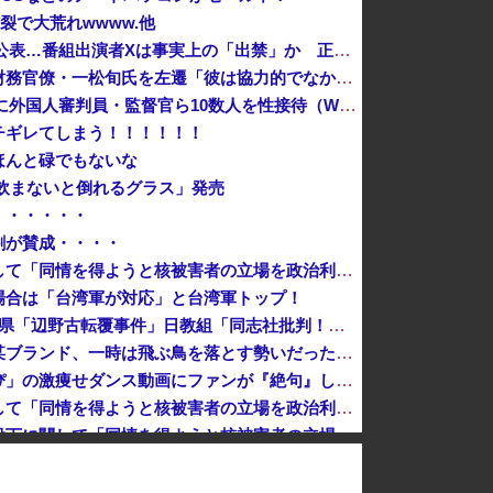
炸裂で大荒れwwww.他
【NHK激震】職員への性被害を公表…番組出演者Xは事実上の「出禁」か 正体巡り憶測広がる
【速報】高市政権、エース級の財務官僚・一松旬氏を左遷「彼は協力的でなかった」財務省の言いなりではないことが判明
韓国サッカー協会 2011～12年に外国人審判員・監督官ら10数人を性接待（W杯予選、五輪予選が含まれる）国会議員が事実確認
チギレてしまう！！！！！！
ほんと碌でもないな
飲まないと倒れるグラス」発売
・・・・・・
割が賛成・・・・
中国外務省、広島原爆投下に関して「同情を得ようと核被害者の立場を政治利用」と主張！
場合は「台湾軍が対応」と台湾軍トップ！
日本「沖縄県知事選（9月」沖縄県「辺野古転覆事件」日教組「同志社批判！（社民系」日本「日教組と全教は対立状態（内ｹﾞﾊﾞ」特別調査委員会「同志社...
あっち系御用達で有名になった某ブランド、一時は飛ぶ鳥を落とす勢いだったが今期の業績は……
【画像】小学生アイドル「りりぴ」の激痩せダンス動画にファンが『絶句』してしまう・・・・
中国外務省、広島原爆投下に関して「同情を得ようと核被害者の立場を政治利用」[8/6]
【速報】中国外務省、広島原爆投下に関して「同情を得ようと核被害者の立場を政治利用」
んでもない発表をしてしまう！！！！！
千葉県袖ケ浦市「おむつ交換で噛みつかれ」看護助手の男を逮捕 90歳入院患者の顔や腹を殴るなどケガさせた疑い [8/6]