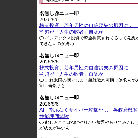
名無し@ニュー即
2026/8/6
株式投資、若年男性の自信喪失の原因に… 
割超が「人生の敗者」自認か
インデックス投資で資金拘束されてるって発想
できないのが終わ...
名無し@ニュー即
2026/8/6
株式投資、若年男性の自信喪失の原因に… 
割超が「人生の敗者」自認か
これ米国の話でしょ？超就職氷河期で偽求人が3-
割、当然まと...
名無し@ニュー即
2026/8/6
AI、指示なくサイバー攻撃か… 英政府機関
性能評価試験
むしろここはAIにやりたい放題やらせてみたほ
が成長が早いん...