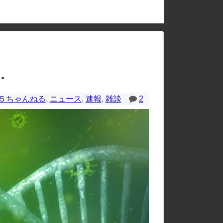
のレイアウトが崩れたりする場合があります。
…
５ちゃんねる
,
ニュース
,
速報
,
雑談
2