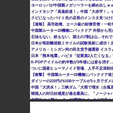
ヨーロッパが中国製メガソーラーを締め出しｗ
クビになったバイト先の店長のインスタ見つけ
K-POPアイドルの約半数が3年後には姿を消す
ダイソーの220円のUSBケーブルが3ヶ月でダ
中国Zbtlink製ルーター20機種にバックドア見
中国企業Zbtlink製のルーター20機種にバッ
【速報】 毎日新聞のベテラン記者を逮捕 包丁