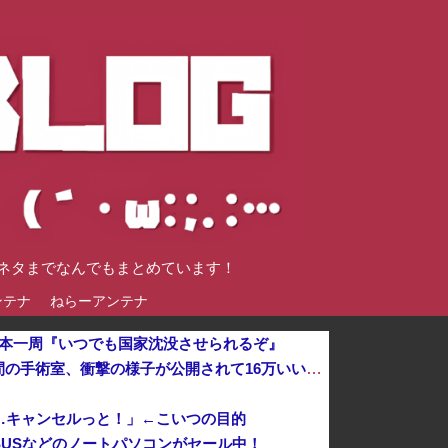
談ネタまでなんでもまとめています！
ンテナ
ねらーアンテナ
日本一周『いつでも国家沈没させられるぞ』
【動画】熊本地震が発生した瞬間の手術室、衝撃の様子が公開されて16万いいね プロすぎると称賛の声が集まる
…キャンセルっと！」←こいつの目的
、ASUSなどのノートパソコンがセール中！