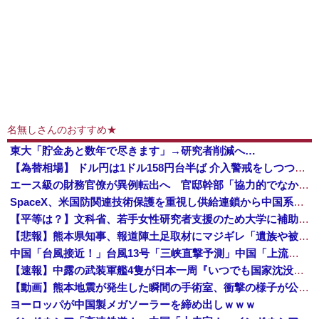
名無しさんのおすすめ★
東大「貯金あと数年で尽きます」→研究者削減へ…
【為替相場】 ドル円は1ドル158円台半ば 介入警戒をしつつ円売りが続行
エース級の財務官僚が異例転出へ 官邸幹部「協力的でなかったから」 [8/6]
SpaceX、米国防関連技術保護を重視し供給連鎖から中国系を完全排除へ 供給業者に「中国籍人員をSpaceX向けの生産に関わらせないこと」「中国...
【平等は？】文科省、若手女性研究者支援のため大学に補助金交付（年間最大5000万円）「将来のリーダーとして活躍する（女性の）人材を輩出したい」
【悲報】熊本県知事、報道陣土足取材にマジギレ「遺族や被災者から強い不満でてる！」 → 記者「例えば？」 → 知事、怒り通り越して呆れてしまう …...
中国「台風接近！」台風13号「三峡直撃予測」中国「上流大洪水！（三峡上流」中国都市「8/5の映像（動画」三峡ダム「緊急放流（決壊危機」中国「下流...
【速報】中露の武装軍艦4隻が日本一周『いつでも国家沈没させられるぞ』
【動画】熊本地震が発生した瞬間の手術室、衝撃の様子が公開されて16万いいね プロすぎると称賛の声が集まる
ヨーロッパが中国製メガソーラーを締め出しｗｗｗ