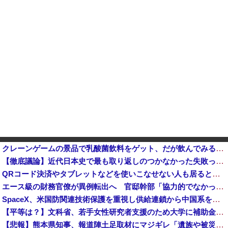
クレーンゲームの景品で乳酸菌飲料をゲット、だが飲んでみると妙に酸っぱくて体調が悪化してしまい……
【徹底議論】近代日本史で最も取り返しのつかなかった失敗って何？他
QRコード決済やタブレットなどを使いこなせない人も居るという話・・・
エース級の財務官僚が異例転出へ 官邸幹部「協力的でなかったから」 [8/6]
SpaceX、米国防関連技術保護を重視し供給連鎖から中国系を完全排除へ 供給業者に「中国籍人員をSpaceX向けの生産に関わらせないこと」「中国...
【平等は？】文科省、若手女性研究者支援のため大学に補助金交付（年間最大5000万円）「将来のリーダーとして活躍する（女性の）人材を輩出したい」
【悲報】熊本県知事、報道陣土足取材にマジギレ「遺族や被災者から強い不満でてる！」 → 記者「例えば？」 → 知事、怒り通り越して呆れてしまう …...