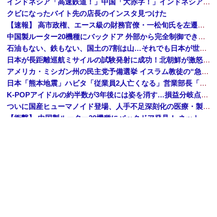
インドネシア「高速鉄道！」中国「大赤字！」インドネシア「運営会社の株式購入！（負債対策」中国「はい（巨額負債」インドネシア「700km延伸計画！（実質中止」→
クビになったバイト先の店長のインスタ見つけた
【速報】 高市政権、エース級の財務官僚・一松旬氏を左遷「彼は協力的でなかった」財務省の言いなりではないことが判明
中国製ルーター20機種にバックドア 外部から完全制御できる機能が仕込まれていた
石油もない、鉄もない、国土の7割は山…それでも日本が世界屈指の経済大国になれた「勤勉さ」以外の勝因！
日本が長距離巡航ミサイルの試験発射に成功！北朝鮮が激怒「日本が戦争国家になろうとしている」「絶対に傍観しない、必ず後悔させる」
アメリカ・ミシガン州の民主党予備選挙 イスラム教徒の“急進左派”候補が勝利確実に⋯トランプ氏は批判
日本「熊本地震」ハビタ「従業員2人亡くなる」営業部長「イオンのスタッフに制止されなかった」日本「部長が連絡後の店員行動を証言（謎」イオン「再入館可能の事実ない」→
K-POPアイドルの約半数が3年後には姿を消す…損益分岐点突破は4％未満
ついに国産ヒューマノイド登場、人手不足深刻化の医療・製造現場などでの活用想定！
【衝撃】 中国製ルーター20機種にバックドア発見！ ネットに繋ぐだけで35秒ごとに中国のサーバーと通信
ダイソーの220円のUSBケーブルが3ヶ月でダメになったんやが
中国「大洪水！」三峡ダム「大雨で増水（台風直撃前」中国ダム「緊急放流！」中国鉄道「列車が走行中に流される」中国避難所「支援物資は有料です」謎の勢力「え」→
韓国人の対日好感度が過去最高に、「ノージャパン」は終わった？＝ネット「中国より100倍いい」
中国Zbtlink製ルーター20機種にバックドア見つかる 外部から完全制御のおそれ
Amazon「夏のポイントキャンペーン」紙の書籍が最大25%ポイント還元 対象と条件を整理（2026年7月）
【トップページに戻る】
｜
【人気記事を見る】