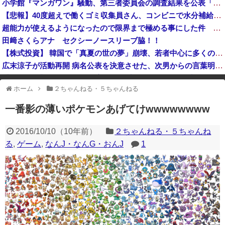
小学館『マンガワン』騒動、第三者委員会の調査結果を公表「今後、倫理的に許容することができないと判断した作家は使わない」
【速報】中国外務省、広島原爆投下に関して「同情を得ようと核被害者の立場を政治利用」
【悲報】40度超えで働くゴミ収集員さん、コンビニで水分補給しただけで市民からブチギレられてしまう
【速報】『有吉の夏休み』、とんでもない発表をしてしまう！！！！！
超能力が使えるようになったので限界まで極める事にした件 その７
中国企業Zbtlink製のルーター20機種にバックドア… 外部から完全制御のおそれ
田﨑さくらアナ セクシーノースリーブ脇！！
【株式投資】 韓国で「真夏の世の夢」崩壊、若者中心に多くの人が「人生オワタ」―中国メディア
広末涼子が活動再開 病名公表を決意させた、次男からの言葉明かす
【金利上昇】 年24万円負担増 30代住宅ローンで、内閣府試算
ホーム
２ちゃんねる・５ちゃんねる
※アドブロック等の広告非表示プラグインやアドオンを利用している場合、
一部のコンテンツが表示されなくなったり、サイト全体のレイアウトが崩れ
一番影の薄いポケモンあげてけwwwwwwww
たりする場合があります。
2016/10/10
（
10年前
）
２ちゃんねる・５ちゃんね
る
,
ゲーム
,
なんJ・なんG・おんJ
1