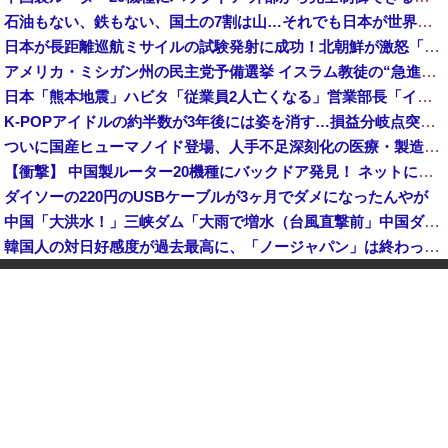
石油もない、鉄もない、国土の7割は山…それでも日本が世界屈指の経済大国になれた「勤勉さ」以外の勝因！
日本が長距離巡航ミサイルの試験発射に成功！北朝鮮が激怒「日本が戦争国家になろうとしている」「絶対に傍観しない、必ず後悔させる」
アメリカ・ミシガン州の民主党予備選挙 イスラム教徒の“急進左派”候補が勝利確実に⋯トランプ氏は批判
日本「熊本地震」ハビタ「従業員2人亡くなる」営業部長「イオンのスタッフに制止されなかった」日本「部長が連絡後の店員行動を証言（謎」イオン「再入館可能の事実ない」→
K-POPアイドルの約半数が3年後には姿を消す…損益分岐点突破は4％未満
ついに国産ヒューマノイド登場、人手不足深刻化の医療・製造現場などでの活用想定！
【衝撃】 中国製ルーター20機種にバックドア発見！ ネットに繋ぐだけで35秒ごとに中国のサーバーと通信
ダイソーの220円のUSBケーブルが3ヶ月でダメになったんやが
中国「大洪水！」三峡ダム「大雨で増水（台風直撃前」中国ダム「緊急放流！」中国鉄道「列車が走行中に流される」中国避難所「支援物資は有料です」謎の勢力「え」→
韓国人の対日好感度が過去最高に、「ノージャパン」は終わった？＝ネット「中国より100倍いい」
中国Zbtlink製ルーター20機種にバックドア見つかる 外部から完全制御のおそれ
中国企業Zbtlink製のルーター20機種にバックドア… 外部から完全制御のおそれ
【速報】 毎日新聞のベテラン記者を逮捕 包丁で夫を脅した容疑
中国人のリウさん、新エネ車で国境越えたら遠隔操作で30時間ロックされる！
中国「大洪水！」中国ダム「決壊」地元民「公式発表より死者多い！」中国政府「住民拘束！（安否不明」中国当局「救助隊動画も削除」台風13号「三峡ダム接近中」→