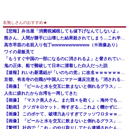
名無しさんのおすすめ★
【悲報】弁当屋「消費税減税しても値下げなんてしないよ」
熊さん、人間が勝手に山壊した結果殺されてしまう…これ半分虐殺だろ
高市早苗の名前入り包丁wwwwwwwwwww（※画像あり）
ワイの昼飯見て
「もうすぐ中国の一部になるのに消されるよ」と脅されていた京都・高台寺岡林院が全焼 住職がマナー注意で脅迫されていた事実が判明
鬼の正体、船で難破して日本に漂着した白人だった説
【速報】れいわ新選組が「いのちの党」に改名ｗｗｗｗｗｗｗｗｗｗｗ
京都、有名寺の住職が中国人にマナー違反注意も「消されるよ？」その後なぜか本当に火災で全焼
【画像】 「ビールと水を交互に飲まないと倒れるグラス」発売
人生に疲れたから台湾を一周してきた
【画像】 「マスク美人さん、また我々を欺く」←海外でも流行りだした結果がこちらw w w w w w w
【動画】 クソガキロケット、怖すぎる…これよく轢かずに止まれたな
【画像】 このボケて、破壊力ありすぎてクッソワロタｗｗｗｗｗｗｗｗｗ
【画像】 「ビールと水を交互に飲まないと倒れるグラス」発売
【驚愕】 社内で「これ」のやり取りしてたら逮捕されたんだがｗｗｗｗｗｗｗ