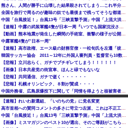
熊さん、人間が勝手に山壊した結果殺されてしまう…これ半分虐殺だろ
全国を旅行で周るのが趣味の奴でも最後まで残ってそうな都道府県
中国「台風接近！」台風13号「三峡直撃予測」中国「上流大洪水！（三峡上流」中国都市「8/5の映像（動画」三峡ダム「緊急放流（決壊危機」中国「下流...
【速報】中露の武装軍艦4隻が日本一周『いつでも国家沈没させられるぞ』
【動画】熊本地震が発生した瞬間の手術室、衝撃の様子が公開されて16万いいね プロすぎると称賛の声が集まる
中露軍艦4隻が”日本一周”
【速報】高市政権、エース級の財務官僚・一松旬氏を左遷「彼は協力的でなかった」財務省の言いなりではないことが判明
韓国サッカー協会 2011～12年に外国人審判員・監督官ら10数人を性接待（W杯予選、五輪予選が含まれる）国会議員が事実確認
【悲報】立川志らく、ガチでブチギレてしまう！！！！！！
【画像】日本共産党の街宣車、ほんと碌でもないな
【悲報】共同通信、ガチで逝く・・・・・・
【悲報】札幌オリンピック、８割が賛成・・・・
中国外務省、広島原爆投下に関して「同情を得ようと核被害者の立場を政治利用」と主張！
日本の商船が中国に臨検された場合は「台湾軍が対応」と台湾軍トップ！
【速報】れいわ新選組、「いのちの党」に党名変更
日本「沖縄県知事選（9月」沖縄県「辺野古転覆事件」日教組「同志社批判！（社民系」日本「日教組と全教は対立状態（内ｹﾞﾊﾞ」特別調査委員会「同志社...
高市首相への賛同コメントの多さに苛立つ左派、これは不正工作に違いない！と確信してしまった結果……
あっち系御用達で有名になった某ブランド、一時は飛ぶ鳥を落とす勢いだったが今期の業績は……
中国「台風接近！」台風13号「三峡直撃予測」中国「上流大洪水！（三峡上流」中国都市「8/5の映像（動画」三峡ダム「緊急放流（決壊危機」中国「下流大水害（震え声」→
【画像】小学生アイドル「りりぴ」の激痩せダンス動画にファンが『絶句』してしまう・・・・
【画像】ミスマガジンのベスト10が選出、そのご尊顔がこちらｗｗｗｗｗｗ
中国外務省、広島原爆投下に関して「同情を得ようと核被害者の立場を政治利用」[8/6]