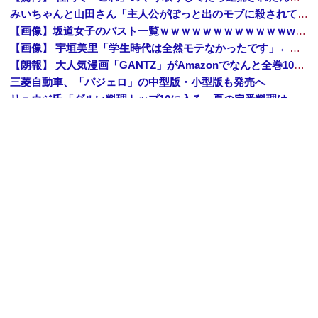
みいちゃんと山田さん「主人公がぽっと出のモブに殺されて終わります」←これ
【画像】坂道女子のバスト一覧ｗｗｗｗｗｗｗｗｗｗｗｗwｗｗｗｗ
【画像】 宇垣美里「学生時代は全然モテなかったです」←これほんまかぁ？w w w w w w w w
【朗報】 大人気漫画「GANTZ」がAmazonでなんと全巻100円ｗｗｗｗｗｗ
三菱自動車、「パジェロ」の中型版・小型版も発売へ
リュウジ氏「ダルい料理トップ10に入る」夏の定番料理は冷やし中華 「あり得ないほどダルい」
【私はあなたの味方】 交際歴ゼロの同級生宅に唐揚げや文庫本を20回以上届けた24歳女を逮捕
【画像】年金で9万円生活の人、お部屋に不穏なものが映ってしまう⇒！！
Amazon「夏のポイントキャンペーン」紙の書籍が最大25%ポイント還元 対象と条件を整理（2026年7月）
【トップページに戻る】
｜
【人気記事を見る】