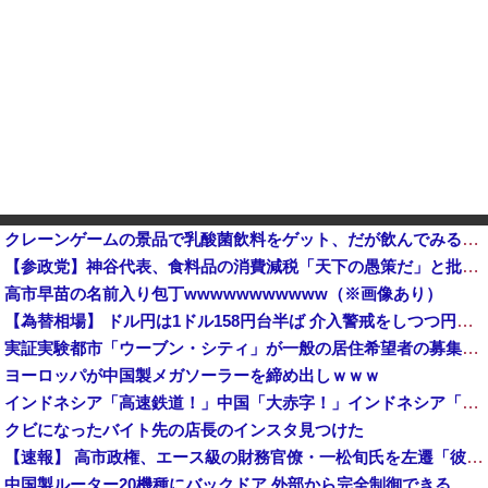
クレーンゲームの景品で乳酸菌飲料をゲット、だが飲んでみると妙に酸っぱくて体調が悪化してしまい……
【参政党】神谷代表、食料品の消費減税「天下の愚策だ」と批判他
高市早苗の名前入り包丁wwwwwwwwwww（※画像あり）
【為替相場】 ドル円は1ドル158円台半ば 介入警戒をしつつ円売りが続行
実証実験都市「ウーブン・シティ」が一般の居住希望者の募集開始 すでにトヨタ関係者が居住
ヨーロッパが中国製メガソーラーを締め出しｗｗｗ
インドネシア「高速鉄道！」中国「大赤字！」インドネシア「運営会社の株式購入！（負債対策」中国「はい（巨額負債」インドネシア「700km延伸計画！（実質中止」→
クビになったバイト先の店長のインスタ見つけた
【速報】 高市政権、エース級の財務官僚・一松旬氏を左遷「彼は協力的でなかった」財務省の言いなりではないことが判明
中国製ルーター20機種にバックドア 外部から完全制御できる機能が仕込まれていた