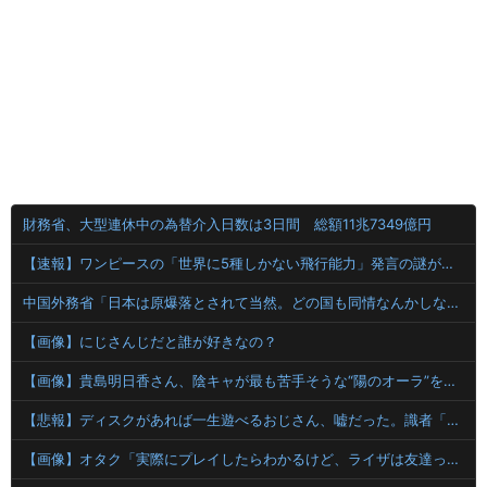
財務省、大型連休中の為替介入日数は3日間 総額11兆7349億円
【速報】ワンピースの「世界に5種しかない飛行能力」発言の謎が解けるww..
中国外務省「日本は原爆落とされて当然。どの国も同情なんかしない」
【画像】にじさんじだと誰が好きなの？
【画像】貴島明日香さん、陰キャが最も苦手そうな“陽のオーラ”を放つｗｗｗｗ
【悲報】ディスクがあれば一生遊べるおじさん、嘘だった。識者「経年劣化で普通に割れます」
【画像】オタク「実際にプレイしたらわかるけど、ライザは友達って感じで性的な目では見れないｗ」←これ