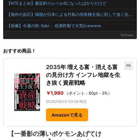
【NTEまとめ】最近釣りレベル9になったばかりだけど
【海外の反応】韓国が日本による竹島の領有権主張に対して強く抗議したらしい → 「もはや毎年の恒例行事だな」「他のことから国民の目をそらせるからお互いの政府にとって都合がいいんだよ」
【画像】今週の咲-Saki-、役満炸裂で大荒れwwww.
5chnavi
おすすめ商品！
PR
2035年 増える富・消える富
の見分け方 インフレ地獄を生
き抜く資産戦略
￥1,980
（ポイント：60pt・3%）
2026/06/03 03:26 時点
Amazonで見る
【一番影の薄いポケモンあげてけ