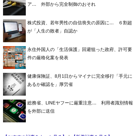
ア… 外部から完全制御のおそれ
株式投資、若年男性の自信喪失の原因に… ６割超
が「人生の敗者」自認か
永住外国人の「生活保護」回避狙った政府、許可要
件の厳格化案を発表
健康保険証、8月1日からマイナに完全移行「手元に
あるか確認を」厚労省
総務省、LINEヤフーに厳重注意… 利用者識別情報
を外部に送信