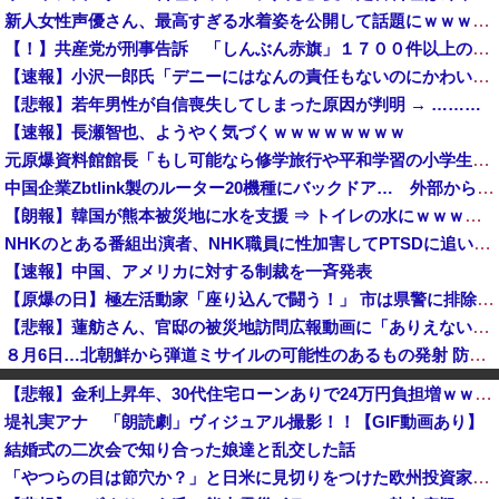
新人女性声優さん、最高すぎる水着姿を公開して話題にｗｗｗｗｗｗ
【！】共産党が刑事告訴 「しんぶん赤旗」１７００件以上の虚偽購読申し込み 「厳重な処罰を求める」
【速報】小沢一郎氏「デニーにはなんの責任もないのにかわいそう、不幸なこと利用し悪宣伝する人にしっかり対応を」
【悲報】若年男性が自信喪失してしまった原因が判明 → ………
【速報】長瀬智也、ようやく気づくｗｗｗｗｗｗｗｗ
元原爆資料館館長「もし可能なら修学旅行や平和学習の小学生に腐敗した遺体の臭いを再現し嗅がせたい」 [8/6]
中国企業Zbtlink製のルーター20機種にバックドア… 外部から完全制御のおそれ
【朗報】韓国が熊本被災地に水を支援 ⇒ トイレの水にｗｗｗｗｗｗｗ
NHKのとある番組出演者、NHK職員に性加害してPTSDに追い込み休職させていた・・・
【速報】中国、アメリカに対する制裁を一斉発表
【原爆の日】極左活動家「座り込んで闘う！」 市は県警に排除を要請、広島県警は「威力業務妨害行為に当たると通告」一瞬で全員排除
【悲報】蓮舫さん、官邸の被災地訪問広報動画に「ありえない！作成費用は、あなたの税金です！」と猛批判 → ネットからは巨大ブーメランを指摘する声 ...
８月6日…北朝鮮から弾道ミサイルの可能性のあるもの発射 防衛省が発表 [8/6]
消費税減税に反対していた財務省の面目が丸潰れに、減税が決まった途端に市場が動き出したが……
【悲報】金利上昇年、30代住宅ローンありで24万円負担増ｗｗｗｗｗｗｗｗｗｗｗｗ
【悲報】Googleのエンジニア「AIで仕事がつまらなくなった」
堤礼実アナ 「朗読劇」ヴィジュアル撮影！！【GIF動画あり】
なぜこんなに多くの物が中国製なのか？…米メディア！
結婚式の二次会で知り合った娘達と乱交した話
【消費減税】お弁当屋、『衝撃的な発言』をしてしまう・・・・・・
「やつらの目は節穴か？」と日米に見切りをつけた欧州投資家の選択に衝撃を受ける人が続出、日英米の資産を処分して代わりに選んだのは……
中国企業Zbtlink製のルーター20機種にバックドア… 外部から完全制御のおそれ