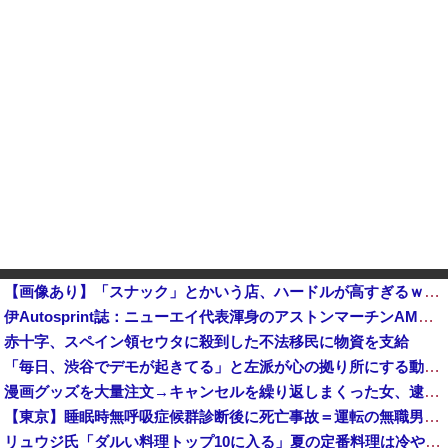
【画像あり】「スナック」とかいう店、ハードルが高すぎるｗｗｗｗｗｗｗ
伊Autosprint誌：ニューエイ代表渾身のアストンマーチンAMR26を改善に導いた最大の功労者はカルディレ他
赤十字、スペイン領セウタに殺到した不法移民に物資を支給
「毎日、渋谷でデモが起きてる」と左派が心の拠り所にする動画、目撃者から総ツッコミを食らってしまっており……
漫画グッズを大量注文→キャンセルを繰り返しまくった女、逮捕される 被害総額〇〇億
【東京】睡眠時無呼吸症候群診断後に死亡事故＝運転の無職男（３４）、独断で治療中断―危険運転致死罪適用
リュウジ氏「ダルい料理トップ10に入る」夏の定番料理は冷やし中華 「あり得ないほどダルい」