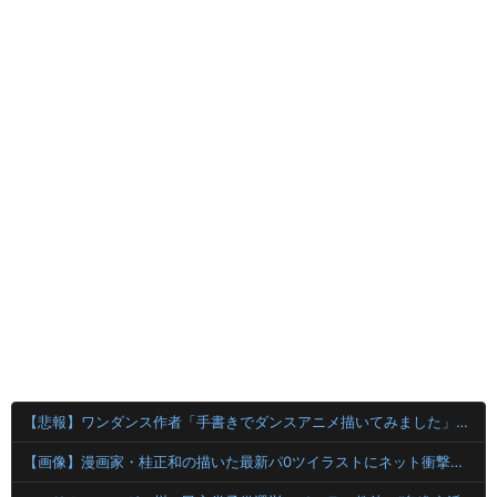
【悲報】ワンダンス作者「手書きでダンスアニメ描いてみました」←アニメの当てつけにしか見えないと話題に
【画像】漫画家・桂正和の描いた最新パ0ツイラストにネット衝撃「この質感の出し方」「実写かと思いました]