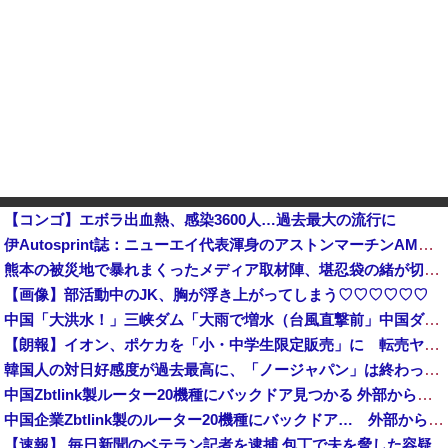
【コンゴ】エボラ出血熱、感染3600人…過去最大の流行に
伊Autosprint誌：ニューエイ代表渾身のアストンマーチンAMR26を改善に導いた最大の功労者はカルディレ他
熊本の被災地で暴れまくったメディア取材陣、堪忍袋の緒が切れた地元住民が苦情を寄せまくった結果……
【画像】部活動中のJK、胸が浮き上がってしまう♡♡♡♡♡♡
中国「大洪水！」三峡ダム「大雨で増水（台風直撃前」中国ダム「緊急放流！」中国鉄道「列車が走行中に流される」中国避難所「支援物資は有料です」謎の勢力「え」→
【朗報】イオン、ポケカを「小・中学生限定販売」に 転売ヤー対策が大絶賛ｗｗｗ
韓国人の対日好感度が過去最高に、「ノージャパン」は終わった？＝ネット「中国より100倍いい」
中国Zbtlink製ルーター20機種にバックドア見つかる 外部から完全制御のおそれ
中国企業Zbtlink製のルーター20機種にバックドア… 外部から完全制御のおそれ
【速報】 毎日新聞のベテラン記者を逮捕 包丁で夫を脅した容疑