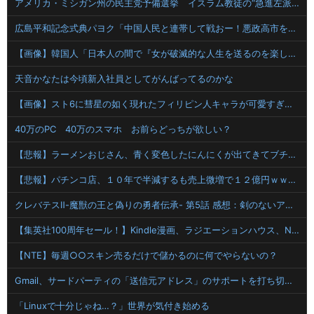
アメリカ・ミシガン州の民主党予備選挙 イスラム教徒の“急進左派”候補が勝利確実に⋯トランプ氏は批判
広島平和記念式典パヨク「中国人民と連帯して戦おー！悪政高市を打倒するぞー！」
【画像】韓国人「日本人の間で『女が破滅的な人生を送るのを楽しむ陰湿な趣味』が流行っている」119万バズ
天音かなたは今頃新入社員としてがんばってるのかな
【画像】スト6に彗星の如く現れたフィリピン人キャラが可愛すぎると話題に！
40万のPC 40万のスマホ お前らどっちが欲しい？
【悲報】ラーメンおじさん、青く変色したにんにくが出てきてブチギレwwwwwwwwww
【悲報】パチンコ店、１０年で半減するも売上微増で１２億円ｗｗｗｗｗｗｗ
クレバテスⅡ-魔獣の王と偽りの勇者伝承- 第5話 感想：剣のないアリシアさんに新たな力が発現！
【集英社100周年セール！】Kindle漫画、ラジエーションハウス、NANA、逃げ上手の若君、アオのハコ、終わりのセラフ、ワンパンマン、ワールドトリガー、左利きのエレンなど！
【NTE】毎週○○スキン売るだけで儲かるのに何でやらないの？
Gmail、サードパーティの「送信元アドレス」のサポートを打ち切りへ
「Linuxで十分じゃね…？」世界が気付き始める