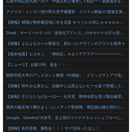
広島平和記念式典パヨク「中国人民と連帯して戦おー！悪政高市を打倒するぞー！」
アメリカ・ミシガン州の民主党予備選挙 イスラム教徒の“急進左派”候補が勝利確実に⋯トランプ氏は批判
【朗報】韓国が熊本被災地に水を支援 ⇒ トイレの水にｗｗｗｗｗｗｗ
Gmail、サードパーティの「送信元アドレス」のサポートを打ち切りへ
【画像】よなよなエール製造元、変わったデザインのグラスを発売→
【熊本地震】ヒカキン、『神対応』キタァアアアアーーーーーーー！！
【ニュース】 台風13号、迷走・・・
関西学院大学のアシスタント教授（中国籍）、ドラッグストアで現行犯逮捕 万引き容疑
【画像】田中みな実さん、妊娠中とは思えないヒール姿で登場してしまう
【速報】子どもたちのヒーロー・任天堂、熊本地震を受け製品修理は無償対応（災害救助法適用地域） 義援金5000万円寄付
熊本の被災地で暴れまくったメディア取材陣、堪忍袋の緒が切れた地元住民が苦情を寄せまくった結果……
Google、Geminiが大赤字、史上初のマイナスキャッシュフローに陥る
【朗報】高市首相、爆乳化！！！ サナ活待ったなし！