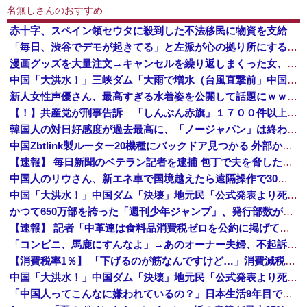
名無しさんのおすすめ
赤十字、スペイン領セウタに殺到した不法移民に物資を支給
「毎日、渋谷でデモが起きてる」と左派が心の拠り所にする動画、目撃者から総ツッコミを食らってしまっており……
漫画グッズを大量注文→キャンセルを繰り返しまくった女、逮捕される 被害総額〇〇億
中国「大洪水！」三峡ダム「大雨で増水（台風直撃前」中国ダム「緊急放流！」中国鉄道「列車が走行中に流される」中国避難所「支援物資は有料です」謎の勢力「え」→
新人女性声優さん、最高すぎる水着姿を公開して話題にｗｗｗｗｗｗ
【！】共産党が刑事告訴 「しんぶん赤旗」１７００件以上の虚偽購読申し込み 「厳重な処罰を求める」
韓国人の対日好感度が過去最高に、「ノージャパン」は終わった？＝ネット「中国より100倍いい」
中国Zbtlink製ルーター20機種にバックドア見つかる 外部から完全制御のおそれ
【速報】 毎日新聞のベテラン記者を逮捕 包丁で夫を脅した容疑
中国人のリウさん、新エネ車で国境越えたら遠隔操作で30時間ロックされる！
中国「大洪水！」中国ダム「決壊」地元民「公式発表より死者多い！」中国政府「住民拘束！（安否不明」中国当局「救助隊動画も削除」台風13号「三峡ダム接近中」→
かつて650万部を誇った「週刊少年ジャンプ」、発行部数が初の100万部割れ
【速報】 記者「中革連は食料品消費税ゼロを公約に掲げていたが？」→階猛氏「そ、それは財源確保という条件付き」
「コンビニ、馬鹿にすんなよ」→あのオーナー夫婦、不起訴ｗｗｗｗｗｗｗｗｗ
【消費税率1％】 「下げるのが筋なんですけど…」消費減税で値下がりする分と同じだけ商品を値上げして店頭価格を変えない店も
中国「大洪水！」中国ダム「決壊」地元民「公式発表より死者多い！」中国政府「住民拘束！（安否不明」中国当局「救助隊動画も削除」台風13号「三峡ダム接近中」→
「中国人ってこんなに嫌われているの？」日本生活9年目で明かす本心！