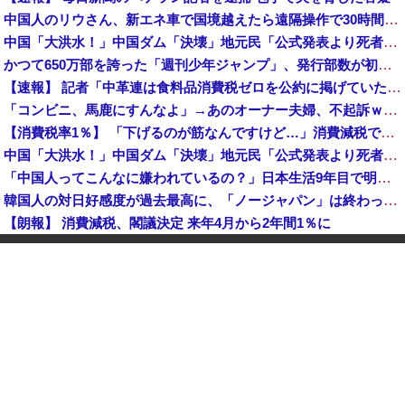
中国人のリウさん、新エネ車で国境越えたら遠隔操作で30時間ロックされる！
中国「大洪水！」中国ダム「決壊」地元民「公式発表より死者多い！」中国政府「住民拘束！（安否不明」中国当局「救助隊動画も削除」台風13号「三峡ダム接近中」→
かつて650万部を誇った「週刊少年ジャンプ」、発行部数が初の100万部割れ
【速報】 記者「中革連は食料品消費税ゼロを公約に掲げていたが？」→階猛氏「そ、それは財源確保という条件付き」
「コンビニ、馬鹿にすんなよ」→あのオーナー夫婦、不起訴ｗｗｗｗｗｗｗｗｗ
【消費税率1％】 「下げるのが筋なんですけど…」消費減税で値下がりする分と同じだけ商品を値上げして店頭価格を変えない店も
中国「大洪水！」中国ダム「決壊」地元民「公式発表より死者多い！」中国政府「住民拘束！（安否不明」中国当局「救助隊動画も削除」台風13号「三峡ダム接近中」→
「中国人ってこんなに嫌われているの？」日本生活9年目で明かす本心！
韓国人の対日好感度が過去最高に、「ノージャパン」は終わった？＝ネット「中国より100倍いい」
【朗報】 消費減税、閣議決定 来年4月から2年間1％に
【予算100万】 市長「特定外来生物クビアカは気持ち悪い虫だしそんな需要ないと思う」1匹300円相当の報奨金→初日に42万取られ焦り
中国「大洪水！」中国ダム「決壊」地元民「公式発表より死者多い！」中国政府「住民拘束！（安否不明」中国当局「救助隊動画も削除」台風13号「三峡ダム接近中」→
【正論】 有吉「『俺テレビ見ない』って言う奴おかしいだろ。団子屋で『団子食べない』って言うか？」
世界初の超伝導量子熱機関…燃料もピストンもない量子エンジンが回った！
【株式投資】 韓国で「真夏の世の夢」崩壊、若者中心に多くの人が「人生オワタ」―中国メディア
【動画】 石破「公約を果たすというが、減税しますは公約ではない。検討を加速するというのが公約だ」