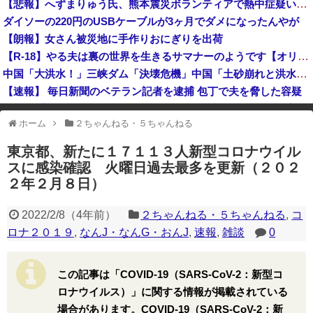
【悲報】へずまりゅう氏、熊本震災ボランティアで熱中症疑い「水風呂に入っても体内が熱く感じる…」 → 野口健さん「休養日を設けた方がいい！」
【衝撃】30年続いたモスクの祭りに『異変』が起こる・・・・・
ダイソーの220円のUSBケーブルが3ヶ月でダメになったんやが
高市首、自民党内で「独裁だ」と批判され始める
【朗報】女さん被災地に手作りおにぎりを出荷
【悲報】かつて６５０万部を誇った週刊少年ジャンプ、発行部数100万部割れ → 国内の「100万部超え紙雑誌」が消滅 ｗｗｗｗｗｗｗｗｗｗｗｗｗｗ
【R-18】やる夫は裏の世界を生きるサマナーのようです【オリジナルメガテン】 第１話 デビルサマナーやる夫
中国「大洪水！」三峡ダム「決壊危機」中国「土砂崩れと洪水被害の対策強化！」中国政府「三峡ダム周辺を重点強化」中国ダム「決壊」中国「現場封鎖！（空撮削除」→
【速報】 毎日新聞のベテラン記者を逮捕 包丁で夫を脅した容疑
屈辱のプーチン、習近平に「値切られ」「無視され」まるで主従関係…ロシアが中国の属国になりつつある！
ホーム
２ちゃんねる・５ちゃんねる
※アドブロック等の広告非表示プラグインやアドオンを利用している場合、
一部のコンテンツが表示されなくなったり、サイト全体のレイアウトが崩れ
東京都、新たに１７１１３人新型コロナウイル
たりする場合があります。
スに感染確認 火曜日過去最多を更新（２０２
２年２月８日）
2022/2/8
（
4年前
）
２ちゃんねる・５ちゃんねる
,
コ
ロナ２０１９
,
なんJ・なんG・おんJ
,
速報
,
雑談
0
この記事は「COVID-19（SARS-CoV-2：新型コ
ロナウイルス）」に関する情報が掲載されている
場合があります。COVID-19（SARS-CoV-2：新