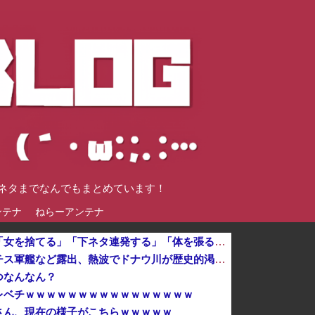
談ネタまでなんでもまとめています！
ンテナ
ねらーアンテナ
【悲報】女が笑いを取る方法、「女を捨てる」「下ネタ連発する」「体を張る」しかないｗｗｗｗｗ他
川底に沈んでいたマンモスやナチス軍艦など露出、熱波でドナウ川が歴史的渇水！
つなんなん？
レベチｗｗｗｗｗｗｗｗｗｗｗｗｗｗｗｗ
さん、現在の様子がこちらｗｗｗｗｗ