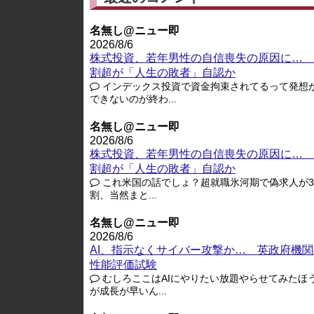
名無し@ニュー即
2026/8/6
株式投資、若年男性の自信喪失の原因に… 
割超が「人生の敗者」自認か
インデックス投資で資金拘束されてるって発想
できないのが終わ...
名無し@ニュー即
2026/8/6
株式投資、若年男性の自信喪失の原因に… 
割超が「人生の敗者」自認か
これ米国の話でしょ？超就職氷河期で偽求人が3-
割、当然まと...
名無し@ニュー即
2026/8/6
AI、指示なくサイバー攻撃か… 英政府機関
性能評価試験
むしろここはAIにやりたい放題やらせてみたほ
が成長が早いん...