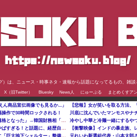
速ブログ）は、ニュース・時事ネタ・速報から話題になってるもの、雑
X（旧Twitter）
Bluesky
News人
にゅーぷる
まとめくすア
ん商品宣伝画像でも見るか...」
操作で30時間ロックされる！
ブルームバーグ「韓国株式市場はすでに投資不適格となった」→韓国財務相「韓国経済は絶好調！ 韓国市場は安泰!!」……まあ、うん。国外からどう認識されているのかって問題だから……さ
冷やし中華と冷麺一緒にするや
左遷された財務省エリートに待ち受ける運命がやばすぎる！と話題に、経歴自体はとんでもないものだが……
【衝撃映像】インドの暴走族、
【速報】都知事、東京駅近くの都八重洲駐車場に「巨大地下シェルター」整備を正式表明他
元れいわ新選組代表・山本太郎