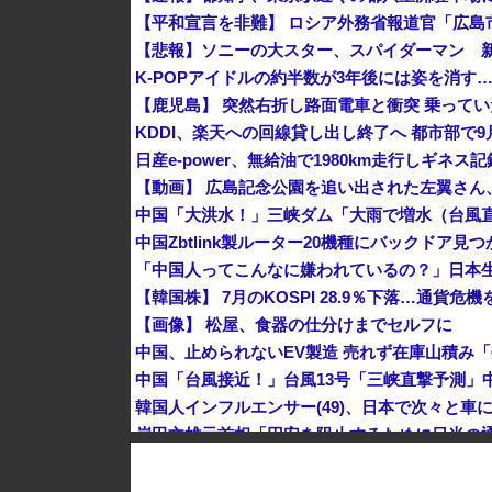
K-POPアイドルの約半数が3年後には姿を消す
KDDI、楽天への回線貸し出し終了へ 都市部で9
【動画】 広島記念公園を追い出された左翼さん
中国Zbtlink製ルーター20機種にバックドア見
「中国人ってこんなに嫌われているの？」日本
【韓国株】 7月のKOSPI 28.9％下落…通貨
【画像】 松屋、食器の仕分けまでセルフに
韓国人インフルエンサー(49)、日本で次々と車に
中国とロシア海軍艦艇4隻が日本列島を一周…