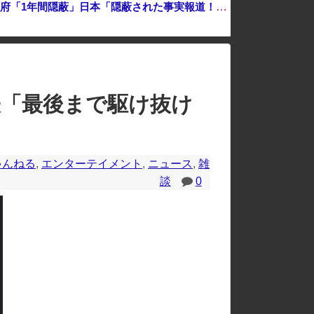
中国「衝突事故！（2025年」中国軍と中国海警局「フィリピン船の追跡中に衝突！（8/11」中国「2人死亡」中国政府「1年間隠蔽」日本「隠蔽された事実報道！（2026年」→
のレイアウトが崩れたりする場合があります。
発表「最後まで駆け抜け
ゃんねる
,
エンターテイメント
,
ニュース
,
雑
談
0