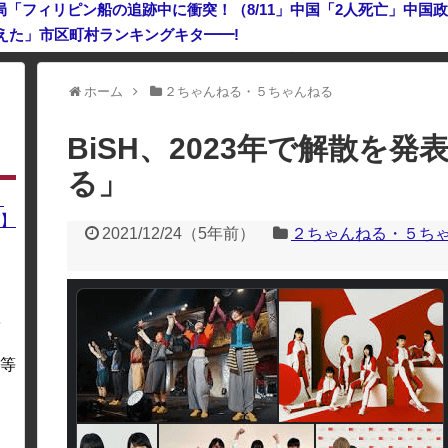
えた」市区町村ランキングキタ━━!
ン」は終わった？＝ネット「中国より100倍いい」
ホーム
２ちゃんねる・５ちゃんねる
利用している場合、一部のコンテンツが表示されなくなったり、サイト全体
BiSH、2023年で解散を
る」
】
】
2021/12/24
（
5年前
）
２ちゃんねる・５ち
を
・
等