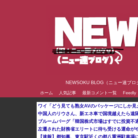
NEWSOKU BLOG（ニュー
ホーム
人気記事
最新コメント一覧
Feedly
ワイ「どう見ても熟女AVのパッケージにしか見え
中国人のリウさん、新エネ車で国境越えたら遠隔