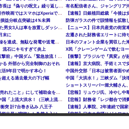
【平和宣言を非難】 ロシア外務省報道官「広島市長は『偽りの呪文』繰り返している」
【悲報】ソニーの大スター、スパイダーマン 新作映画ではスマホはXperiaではなくGalaxyを使用
【速報】日銀植田総裁「今後は
…損益分岐点突破は4％未満
【鹿児島】 突然右折し路面電車と衝突 乗っていた男女3人は車を放置しダッシュで逃走中
【ニュース】日本共産党の街宣
月末に
日産e-power、無給油で1980km走行しギネス記録を達成、無駄な発電や送電ロスなくEVよりエコを証明
、流石にキモすぎて炎上
中国「大洪水！」三峡ダム「大雨で増水（台風直撃前」中国ダム「緊急放流！」中国鉄道「列車が走行中に流される」中国避難所「支援物資は有料です」謎の勢力「え」→
【衝撃】ブラジルで『異変』が
つかる 外部から完全制御のおそれ
【速報】京大病院、手術ミスで
生活9年目で明かす本心！
中国外交部「日本は被害者面や
危機を超える過去最大の下げ幅
中国、止められないEV製造 売れず在庫山積み「売れたこと」にして補助金を騙し取る事案を思いつきが横行
中国「台風接近！」台風13号「三峡直撃予測」中国「上流大洪水！（三峡上流」中国都市「8/5の映像（動画」三峡ダム「緊急放流（決壊危機」中国「下流大水害（震え声」→
衝突 計7台巻き込み 八王子
岸田文雄元首相「円安を阻止するために日米の通貨当局が実施した為替介入は一時しのぎに過ぎない」
【悲報】日本の盆踊りがオワコ
防衛省が全航路を公開！
「あきれてモノが言えない」「国を維持できるの？」外国人の永住許可要件の厳格化で在日中国人の本音は？