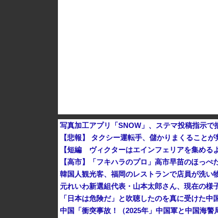
【速報】 中露の武装軍艦4隻が日本一周『いつ
【為替相場】 ドル円は1ドル158円台半ば 介
ヨーロッパが中国製メガソーラーを締め出しｗ
写真加工アプリ「SNOW」、ステマ投稿指示で
【悲報】 タクシー運転手、儲かりまくることが
【短編 ヴィクターはエインフェリアを集める
【高市】「フキハラのプロ」高市早苗のほっぺ
韓国人観光客、福岡のレストランで店員が洗い物
元れいわ新選組代表・山本太郎さん、現在の様
「日本は危険だ」と吹聴したのを真に受けた中