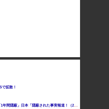
【悲報】倉持由香、息子の「自閉スペクトラム症」診断にショックで涙… 見逃していた乳幼児期のサインとは？
レる → 金額がヤバすぎるｗｗｗｗｗｗ
【悲報】ケンコバがコロナの特殊すぎる後遺症に苦しんでいる模様…お前らの周りにもこんな奴いる？
デニー支援の小沢一郎氏（一般人）、辺野古沖事故について「玉城デニー知事の責任ではないが、不幸な出来事を悪宣伝に利用する人がいる」
岸田文雄元首相「円安を阻止するために日米の通貨当局が実施した為替介入は一時しのぎに過ぎない」
Sで拡散！
中国「衝突事故！（2025年」中国軍と中国海警局「ﾌｨﾘﾋﾟﾝ船の追跡中に衝突！（8/11」中国「2人死亡」中国政府「1年間隠蔽」日本「隠蔽された事実報道！（2026年」→