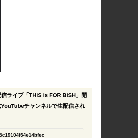
イブ「THiS is FOR BiSH」開
ouTubeチャンネルで生配信され
9d5c19104f64e14bfec