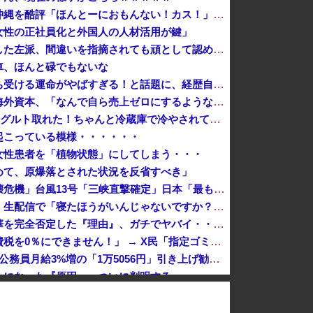
有名配信者さん、ジャングリア沖縄を酷評「ほんとーにおもんない！カス！」→炎上→逆に配信でブチギレ反論！絶叫しながら熱弁「誰かが声を上げないといけ...
女性の正社員化と外国人の人材活用が鍵」
防弾ガラスの件で誤情報を拡散した左派、間違いを指摘されても頑として認めなかった結果……
車、ほんと碌でもないな
左遷された財務省エリートに待ち受ける運命がやばすぎる！と話題に、経歴自体はとんでもないものだが……
日本のフォント企業を買収した海外資本、「なんで自ら売上ゼロにするようなことするの」とドン引きするような方針転換を……
X民「クレーンゲームで飲むヨーグルト取れた！ちゃんと冷蔵庫で冷やされてたし問題ないよねｗ」ｸﾞﾋﾞｯ→結果ｗｗｗｗｗｗｗ
起こっている模様・・・・・・
女性患者を「植物状態」にしてしまう・・・
めて、原爆落とされた状況を反省すべき」
中国「大洪水！」三峡ダム「決壊危機」台風13号「三峡直撃確定」日本「最も強い勢力で接近！（伊勢湾台風級」台風13号と15号「中国本土でぶつかり合...
ショートスリーパー堀大輔さん、生配信で「寝たほうがいんじゃないですか？」というコメントにブチギレ！ガチで怖すぎると話題に・・・
【悲報】リュウジ氏、冷やし中華を完全否定した『理由』、ガチでヤバイ・・・・・・
【悲報】財務省「レジ都合で消費税を0％にできません！」 → X民「指定ゴミ袋を買ってレシート見たら消費税はゼロになるんだけど？」ｗｗｗｗｗｗｗｗ...
【速報】人事院、2年連続で国家公務員月給3%増の「1万5056円」引き上げ勧告 2年で6%超え
ンになった『原因』、ついに判明する・・・・・
『クローバー』全巻「99円」セール！全43巻「22,704円」→「4,257円」！実写ドラマ化もされたチャンピオンが誇る名作ヤンキー漫画！『ドロ...
【平和宣言を非難】ロシア外務省報道官「広島市長は『偽りの呪文』繰り返している」