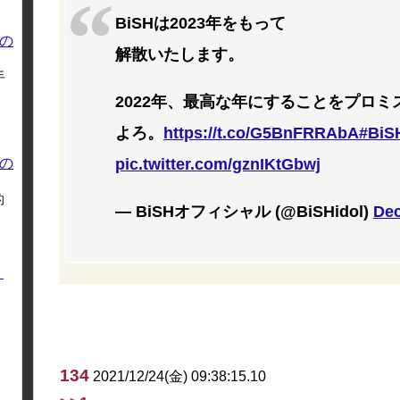
BiSHは2023年をもって
の
解散いたします。
手
2022年、最高な年にすることをプロミ
よろ。
https://t.co/G5BnFRRAbA
#BiS
の
pic.twitter.com/gznIKtGbwj
的
— BiSHオフィシャル (@BiSHidol)
Dec
く
134
2021/12/24(金) 09:38:15.10