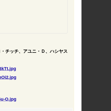
ロ・チッチ、アユニ・Ｄ、ハシヤス
kTt.jpg
Oi2.jpg
u-O.jpg