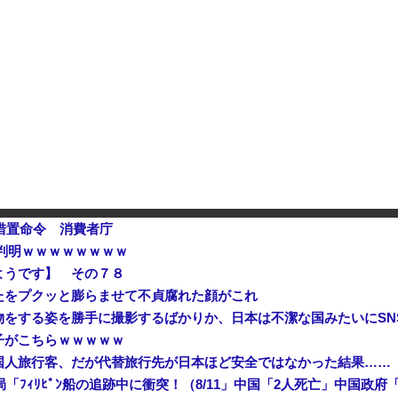
でも国家沈没させられるぞ』
入警戒をしつつ円売りが続行
人気女性配信者さん、全財産がバ
ｗｗ
措置命令 消費者庁
判明ｗｗｗｗｗｗｗｗ
ようです】 その７８
たをプクッと膨らませて不貞腐れた顔がこれ
をする姿を勝手に撮影するばかりか、日本は不潔な国みたいにSN
子がこちらｗｗｗｗｗ
国人旅行客、だが代替旅行先が日本ほど安全ではなかった結果……