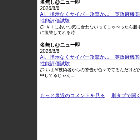
名無し@ニュー即
2026/8/6
AI、指示なくサイバー攻撃か… 英政府機関
性能評価試験
ＡＩにあいつ気に食わないってしゃべったら勝
に復讐してれる時...
名無し@ニュー即
2026/8/6
AI、指示なくサイバー攻撃か… 英政府機関
性能評価試験
いまAI技術者からの警告が色々でてるんだけど
中してるじゃん...
もっと最近のコメントを見る
別タブで開