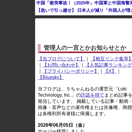
【急いで引っ越せ】 日本人が減り「外国人が増
韓国人の対日好感度が過去最高に、「ノージャパ
※アドブロック等の広告非表示プラグインやアドオンを
管理人の一言とかお知らせとか
【当ブログについて】
｜
【相互リンク集等
｜
【お問い合わせ】
｜
【人気記事ランキング
｜
【プライバシーポリシー】
｜
【X】
｜
【Bluesky】
当ブログは、５ちゃんねるの運営元「Loki
Technology, Inc.」の
許諾を得て
まとめ記事
発信しています。 掲載している記事・動画
画像・音声などの著作権または肖像権、商標
は各権利所有者様に帰属します。
2026年06月05日（金）
サーバー移管しました。