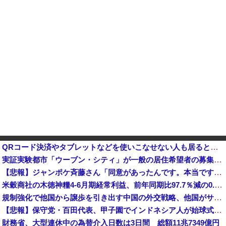
QRコード決済やタブレットなどを使いこなせない人も居るという話・・・
実証実験都市「ウーブン・シティ」が一般の居住希望者の募集開始 すでにトヨタ関係者が居住
【悲報】ジャンポケ斉藤さん「同意があったんです。本当です。信じて下さい」←何でこの主張が通らないの？・・・・・・・・・他
米穀商社の木徳神糧4-6月期経常利益、前年同期比97.7％減の0.7億円に減益
規制強化で他国から譲歩を引き出す中国の外交戦略、他国がサプライチェーン変更で対抗した結果……
【悲報】保守党・百田代表、甲子園でインドネシア人が始球式登場に怒り「甲子園を政治利用するな！」
財務省、大型連休中の為替介入日数は3日間 総額11兆7349億円