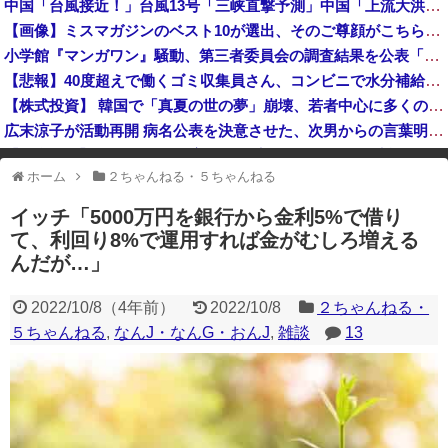
中国「台風接近！」台風13号「三峡直撃予測」中国「上流大洪水！（三峡上流」中国都市「8/5の映像（動画」三峡ダム「緊急放流（決壊危機」中国「下流大水害（震え声」→
日本「沖縄県知事選（9月」沖縄県「辺野古転覆事件」日教組「同志社批判！（社民系」日本「日教組と全教は対立状態（内ｹﾞﾊﾞ」特別調査委員会「同志社...
【画像】ミスマガジンのベスト10が選出、そのご尊顔がこちらｗｗｗｗｗｗ
あっち系御用達で有名になった某ブランド、一時は飛ぶ鳥を落とす勢いだったが今期の業績は……
小学館『マンガワン』騒動、第三者委員会の調査結果を公表「今後、倫理的に許容することができないと判断した作家は使わない」
【画像】小学生アイドル「りりぴ」の激痩せダンス動画にファンが『絶句』してしまう・・・・
【悲報】40度超えで働くゴミ収集員さん、コンビニで水分補給しただけで市民からブチギレられてしまう
【株式投資】 韓国で「真夏の世の夢」崩壊、若者中心に多くの人が「人生オワタ」―中国メディア
広末涼子が活動再開 病名公表を決意させた、次男からの言葉明かす
【金利上昇】 年24万円負担増 30代住宅ローンで、内閣府試算
ホーム
２ちゃんねる・５ちゃんねる
※アドブロック等の広告非表示プラグインやアドオンを利用している場合、
一部のコンテンツが表示されなくなったり、サイト全体のレイアウトが崩れ
イッチ「5000万円を銀行から金利5%で借り
たりする場合があります。
て、利回り8%で運用すれば金がむしろ増える
んだが…」
2022/10/8
（
4年前
）
2022/10/8
２ちゃんねる・
５ちゃんねる
,
なんJ・なんG・おんJ
,
雑談
13