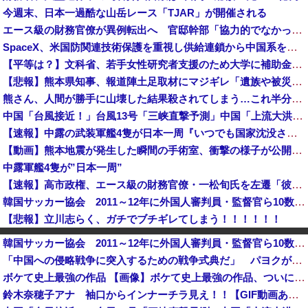
今週末、日本一過酷な山岳レース「TJAR」が開催される
エース級の財務官僚が異例転出へ 官邸幹部「協力的でなかったから」 [8/6]
SpaceX、米国防関連技術保護を重視し供給連鎖から中国系を完全排除へ 供給業者に「中国籍人員をSpaceX向けの生産に関わらせないこと」「中国...
【平等は？】文科省、若手女性研究者支援のため大学に補助金交付（年間最大5000万円）「将来のリーダーとして活躍する（女性の）人材を輩出したい」
【悲報】熊本県知事、報道陣土足取材にマジギレ「遺族や被災者から強い不満でてる！」 → 記者「例えば？」 → 知事、怒り通り越して呆れてしまう …...
熊さん、人間が勝手に山壊した結果殺されてしまう…これ半分虐殺だろ
中国「台風接近！」台風13号「三峡直撃予測」中国「上流大洪水！（三峡上流」中国都市「8/5の映像（動画」三峡ダム「緊急放流（決壊危機」中国「下流...
【速報】中露の武装軍艦4隻が日本一周『いつでも国家沈没させられるぞ』
【動画】熊本地震が発生した瞬間の手術室、衝撃の様子が公開されて16万いいね プロすぎると称賛の声が集まる
中露軍艦4隻が”日本一周”
【速報】高市政権、エース級の財務官僚・一松旬氏を左遷「彼は協力的でなかった」財務省の言いなりではないことが判明
韓国サッカー協会 2011～12年に外国人審判員・監督官ら10数人を性接待（W杯予選、五輪予選が含まれる）国会議員が事実確認
【悲報】立川志らく、ガチでブチギレてしまう！！！！！！
【画像】日本共産党の街宣車、ほんと碌でもないな
韓国サッカー協会 2011～12年に外国人審判員・監督官ら10数人を性接待（W杯予選、五輪予選が含まれる）国会議員が事実確認
【悲報】共同通信、ガチで逝く・・・・・・
「中国への侵略戦争に突入するための戦争式典だ」 パヨクが広島の平和記念式典に反対する理由が判明
【悲報】札幌オリンピック、８割が賛成・・・・
ボケて史上最強の作品 【画像】ボケて史上最強の作品、ついに決まるｗｗｗｗｗｗｗｗ
中国外務省、広島原爆投下に関して「同情を得ようと核被害者の立場を政治利用」と主張！
鈴木奈穂子アナ 袖口からインナーチラ見え！！【GIF動画あり】
日本の商船が中国に臨検された場合は「台湾軍が対応」と台湾軍トップ！