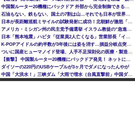
中国製ルーター20機種にバックドア 外部から完全制御できる機能が仕込まれていた
石油もない、鉄もない、国土の7割は山…それでも日本が世界屈指の経済大国になれた「勤勉さ」以外の勝因！
日本が長距離巡航ミサイルの試験発射に成功！北朝鮮が激怒「日本が戦争国家になろうとしている」「絶対に傍観しない、必ず後悔させる」
アメリカ・ミシガン州の民主党予備選挙 イスラム教徒の“急進左派”候補が勝利確実に⋯トランプ氏は批判
日本「熊本地震」ハビタ「従業員2人亡くなる」営業部長「イオンのスタッフに制止されなかった」日本「部長が連絡後の店員行動を証言（謎」イオン「再入館可能の事実ない」→
K-POPアイドルの約半数が3年後には姿を消す…損益分岐点突破は4％未満
ついに国産ヒューマノイド登場、人手不足深刻化の医療・製造現場などでの活用想定！
【衝撃】 中国製ルーター20機種にバックドア発見！ ネットに繋ぐだけで35秒ごとに中国のサーバーと通信
ダイソーの220円のUSBケーブルが3ヶ月でダメになったんやが
中国「大洪水！」三峡ダム「大雨で増水（台風直撃前」中国ダム「緊急放流！」中国鉄道「列車が走行中に流される」中国避難所「支援物資は有料です」謎の勢力「え」→
韓国人の対日好感度が過去最高に、「ノージャパン」は終わった？＝ネット「中国より100倍いい」
中国Zbtlink製ルーター20機種にバックドア見つかる 外部から完全制御のおそれ
【速報】 毎日新聞のベテラン記者を逮捕 包丁で夫を脅した容疑
中国人のリウさん、新エネ車で国境越えたら遠隔操作で30時間ロックされる！
中国「大洪水！」中国ダム「決壊」地元民「公式発表より死者多い！」中国政府「住民拘束！（安否不明」中国当局「救助隊動画も削除」台風13号「三峡ダム接近中」→