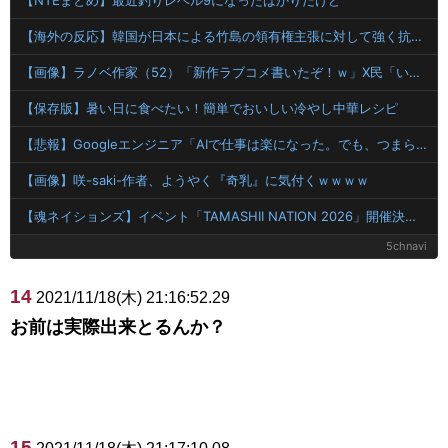
【NTEまとめ】最近釣りレベル9になったばかりだけど
【海外の反応】韓国が日本による竹島の領有権主張に対して強く抗議したらしい → 「もはや毎年の恒例行事だな」「他のことから国民の目をそらせるからお互いの政府にとって都合がいいんだよ」
【画像】ラノベ作家（52）「新作ラブコメ書いたぞ！ｗ」X民「いい歳こいてラブコメ（笑）恥ずかしくないの？」←やめたれｗと話題に
【保存版】暑い日に食べたい！簡単でおいしい冷やし中華レシピ
【悲報】Googleエンジニア「AIで仕事は楽になった。でも、つまらなくなった」
【画像】咲-saki-作者、ようやく『奇乳』に気付くｗｗｗｗ
【魂ネイションズ】イベント「TAMASHII NATION 2026」開催決定、「開催記念商品」も公開！
5chnavi
14
2021/11/18(木) 21:16:52.29
お前は実際出来とるんか？
15