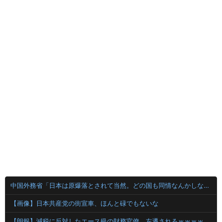
中国外務省「日本は原爆落とされて当然。どの国も同情なんかしない」
【画像】日本共産党の街宣車、ほんと碌でもないな
【朗報】減税に反対したエース級の財務官僚、左遷されるｗｗｗｗｗｗ