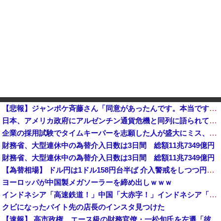
【悲報】ジャンポケ斉藤さん「同意があったんです。本当です。信じて下さい」←何でこの主張が通らないの？・・・・・・・・・他
日本、アメリカ政府にアルゼンチン通貨危機と同列に語られてしまうwwwwwwもうすでに158円に戻る
企業の採用試験でタイムキーパーを志願した人が盛大にミス、グループは険悪になりタイムアップとなったが……
財務省、大型連休中の為替介入日数は3日間 総額11兆7349億円
財務省、大型連休中の為替介入日数は3日間 総額11兆7349億円
【為替相場】 ドル円は1ドル158円台半ば 介入警戒をしつつ円売りが続行
ヨーロッパが中国製メガソーラーを締め出しｗｗｗ
インドネシア「高速鉄道！」中国「大赤字！」インドネシア「運営会社の株式購入！（負債対策」中国「はい（巨額負債」インドネシア「700km延伸計画！（実質中止」→
クビになったバイト先の店長のインスタ見つけた
【速報】 高市政権、エース級の財務官僚・一松旬氏を左遷「彼は協力的でなかった」財務省の言いなりではないことが判明