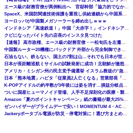
エース級の財務官僚が異例転出へ 官邸幹部「協力的でなかったから」 [8/6]
SpaceX、米国防関連技術保護を重視し供給連鎖から中国系を完全排除へ 供給業者に「中国籍人員をSpaceX向けの生産に関わらせないこと」「中国...
ヨーロッパが中国製メガソーラーを締め出しｗｗｗ
インドネシア「高速鉄道！」中国「大赤字！」インドネシア「運営会社の株式購入！（負債対策」中国「はい（巨額負債」インドネシア「700km延伸計画！（実質中止」→
クビになったバイト先の店長のインスタ見つけた
【速報】 高市政権、エース級の財務官僚・一松旬氏を左遷「彼は協力的でなかった」財務省の言いなりではないことが判明
中国製ルーター20機種にバックドア 外部から完全制御できる機能が仕込まれていた
石油もない、鉄もない、国土の7割は山…それでも日本が世界屈指の経済大国になれた「勤勉さ」以外の勝因！
日本が長距離巡航ミサイルの試験発射に成功！北朝鮮が激怒「日本が戦争国家になろうとしている」「絶対に傍観しない、必ず後悔させる」
アメリカ・ミシガン州の民主党予備選挙 イスラム教徒の“急進左派”候補が勝利確実に⋯トランプ氏は批判
日本「熊本地震」ハビタ「従業員2人亡くなる」営業部長「イオンのスタッフに制止されなかった」日本「部長が連絡後の店員行動を証言（謎」イオン「再入館可能の事実ない」→
K-POPアイドルの約半数が3年後には姿を消す…損益分岐点突破は4％未満
ついに国産ヒューマノイド登場、人手不足深刻化の医療・製造現場などでの活用想定！
Amazon「夏のポイントキャンペーン」紙の書籍が最大25%ポイント還元 対象と条件を整理（2026年7月）
ゼンハイザーがプライムデーで安い！MOMENTUM 4・ACCENTUMなど対象モデルまとめ！
Jackeryポータブル電源が防災・停電対策に！選び方まとめ【プライムデー最終日】