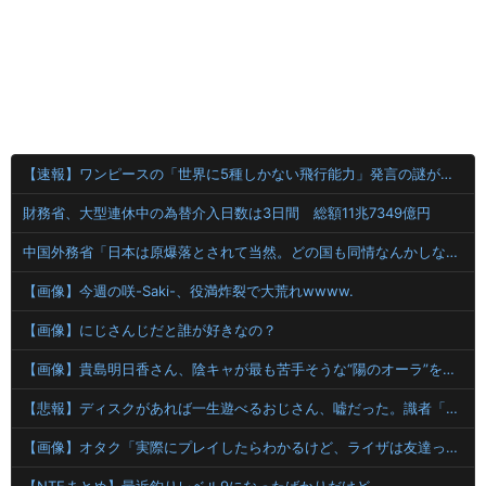
【速報】ワンピースの「世界に5種しかない飛行能力」発言の謎が解けるww..
財務省、大型連休中の為替介入日数は3日間 総額11兆7349億円
中国外務省「日本は原爆落とされて当然。どの国も同情なんかしない」
【画像】今週の咲-Saki-、役満炸裂で大荒れwwww.
【画像】にじさんじだと誰が好きなの？
【画像】貴島明日香さん、陰キャが最も苦手そうな“陽のオーラ”を放つｗｗｗｗ
【悲報】ディスクがあれば一生遊べるおじさん、嘘だった。識者「経年劣化で普通に割れます」
【画像】オタク「実際にプレイしたらわかるけど、ライザは友達って感じで性的な目では見れないｗ」←これ