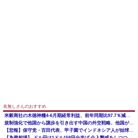
名無しさんのおすすめ
米穀商社の木徳神糧4-6月期経常利益、前年同期比97.7％減の0.7億円に減益
規制強化で他国から譲歩を引き出す中国の外交戦略、他国がサプライチェーン変更で対抗した結果……
【悲報】保守党・百田代表、甲子園でインドネシア人が始球式登場に怒り「甲子園を政治利用するな！」
【為替相場】 ドル円は1ドル158円台半ば 介入警戒をしつつ円売りが続行