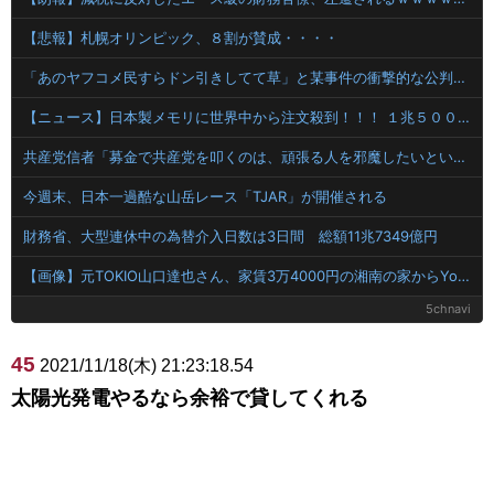
【悲報】札幌オリンピック、８割が賛成・・・・
「あのヤフコメ民すらドン引きしてて草」と某事件の衝撃的な公判が話題に、なんか変な力が働いてんのかってくらい……
【ニュース】日本製メモリに世界中から注文殺到！！！ １兆５０００億円で工場増築へ
共産党信者「募金で共産党を叩くのは、頑張る人を邪魔したいという日本人らしい薄暗い欲望のせい」
今週末、日本一過酷な山岳レース「TJAR」が開催される
財務省、大型連休中の為替介入日数は3日間 総額11兆7349億円
【画像】元TOKIO山口達也さん、家賃3万4000円の湘南の家からYouTube更新。激痩せした現在の姿がこちら…
5chnavi
45
2021/11/18(木) 21:23:18.54
太陽光発電やるなら余裕で貸してくれる