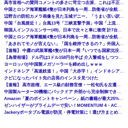
高市首相への賛同コメントの多さに苛立つ左派、これは不正工作に違いない！と確信してしまった結果……
中国とロシア海軍艦艇4隻が日本列島を一周…防衛省が全航路を公開！
辺野古の防犯カメラ画像を見た玉城デニー、「うまい言い訳が思いつかなかったからそれかよ」と有権者を呆れさせるコメントを……
中国「台風接近！」台風13号「三峡直撃予測」中国「上流大洪水！（三峡上流」中国都市「8/5の映像（動画」三峡ダム「緊急放流（決壊危機」中国「下流大水害（震え声」→
韓国人インフルエンサー(49)、日本で次々と車に衝突 計7台巻き込み 八王子
中国とロシア海軍艦艇4隻が日本列島を一周…防衛省が全航路を公開！
「あきれてモノが言えない」「国を維持できるの？」外国人の永住許可要件の厳格化で在日中国人の本音は？
【速報】 中露の武装軍艦4隻が日本一周『いつでも国家沈没させられるぞ』
【為替相場】 ドル円は1ドル158円台半ば 介入警戒をしつつ円売りが続行
ヨーロッパが中国製メガソーラーを締め出しｗｗｗ
インドネシア「高速鉄道！」中国「大赤字！」インドネシア「運営会社の株式購入！（負債対策」中国「はい（巨額負債」インドネシア「700km延伸計画！（実質中止」→
クビになったバイト先の店長のインスタ見つけた
【速報】 高市政権、エース級の財務官僚・一松旬氏を左遷「彼は協力的でなかった」財務省の言いなりではないことが判明
中国製ルーター20機種にバックドア 外部から完全制御できる機能が仕込まれていた
Amazon「夏のポイントキャンペーン」紙の書籍が最大25%ポイント還元 対象と条件を整理（2026年7月）
ゼンハイザーがプライムデーで安い！MOMENTUM 4・ACCENTUMなど対象モデルまとめ！
Jackeryポータブル電源が防災・停電対策に！選び方まとめ【プライムデー最終日】