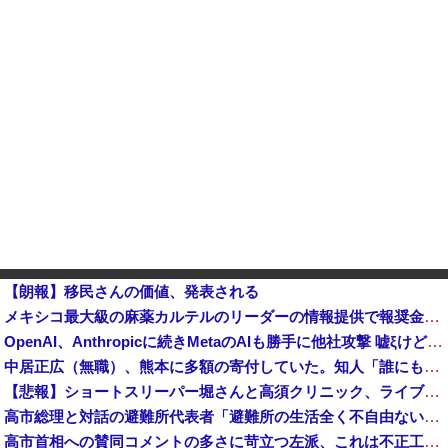
【朗報】移民さんの価値、発表される
メキシコ最大級の麻薬カルテルのリーダーの情報提供で報奨金約39億円！
OpenAI、Anthropicに続きMetaのAIも勝手に他社攻撃 嘘ξけど何これ流行ってんの？
中居正広（無職）、熊本に多額の寄付していた。知人「誰にも知られなくてもいい、と公表してない」
【悲報】ショートスリーパー堀さんと高須クリニック、ライブ配信中に大喧嘩他
高市総理と対話の避難所代表者「避難所の生活全く不自由ない、ありがとう！日本人でよかった！」
高市首相への賛同コメントの多さに苛立つ左派、これは不正工作に違いない！と確信してしまった結果……