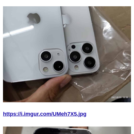
https://i.imgur.com/UMeh7X5.jpg