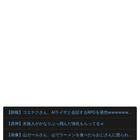
【朗報】コエテクさん、AIライザと会話するRPGを発売wwwwwwwwwwww
【原神】氷旅人がかなりぶっ飛んだ強化もらってるｗ
【画像】山ガールさん、山でラーメンを食べたらおじさんに怒られるｗｗｗ