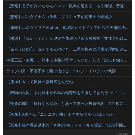
【悲報】息子がみいちゃんのママ、限界を迎える「もう無理。普通の家庭を築きたい。普通の子育てをしたい。」
【悲報】バンダイナムコ決算、プリキュアが前年比大幅減少
【速報】ホロライブのVtuber、劇場版メイドインアビスの主題歌決定wwwwwwwwww
【物議】『みいちゃん』が現実で蔑称化？近大准教授「文化芸術は人を傷つけてもよい。ただし傷つけ方がある」
『るろうに剣心』読んでるんやけど、二重の極みの理屈が理解出来ない
中居正広（無職）、熊本に多額の寄付していた。知人「誰にも知られなくてもいい、と公表してない」
ライブの男！不眠不休で駆け抜けるローレン・イロアスの軌跡
【原神】今って原神一強時代なんだね。
【韓国の反応】また日本が竹島の領有権を主張してきたぞ → 「この話題は永遠に終わらないな」「日本政府の支持率が落ちてきた時点でこの手のニュースが出るのは予想できた」
【投資の闇】「銀行なら安心」と思って買った投資信託、11年後に確認した結果……
【画像】X民さん「ニンニクが青い！さすがに食べれなかった」
【画像】橋本環奈以来の「奇跡の1枚」アイドルが爆誕、1300万回表示を記録ｗｗｗｗｗｗ 【Pickup07092036】
5chnavi