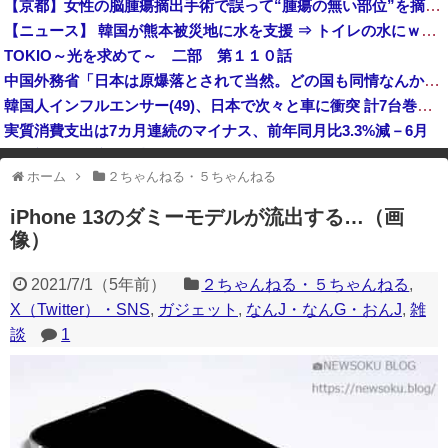
【京都】女性の脳腫瘍摘出手術で誤って“腫瘍の無い部位”を摘出 脳幹など損傷受け“植物状態”に 京大病院
（ ´_ゝ`）中国、広島原爆投下から８１年を迎えたことを受け「日本は原爆被害者の立場で同情を買おうとするのを止めろ」
【ニュース】 韓国が熊本被災地に水を支援 ⇒ トイレの水にｗｗｗｗｗｗｗ
【大阪】マスコミ「警察官が発砲し“刃物男”死亡！」 → ネットで拡散された現場の無修正動画で衝撃の真相が発覚 → ………
TOKIO～光を求めて～ 二部 第１１０話
岸田文雄元首相「円安を阻止するために日米の通貨当局が実施した為替介入は一時しのぎに過ぎない」
中国外務省「日本は原爆落とされて当然。どの国も同情なんかしない」
韓国人インフルエンサー(49)、日本で次々と車に衝突 計7台巻き込み 八王子
実質消費支出は7カ月連続のマイナス、前年同月比3.3%減－6月
世界初の超伝導量子熱機関…燃料もピストンもない量子エンジンが回った！
ホーム
２ちゃんねる・５ちゃんねる
※アドブロック等の広告非表示プラグインやアドオンを利用している場合、
一部のコンテンツが表示されなくなったり、サイト全体のレイアウトが崩れ
iPhone 13のダミーモデルが流出する…（画
たりする場合があります。
像）
2021/7/1
（
5年前
）
２ちゃんねる・５ちゃんねる
,
X（Twitter）・SNS
,
ガジェット
,
なんJ・なんG・おんJ
,
雑
談
1