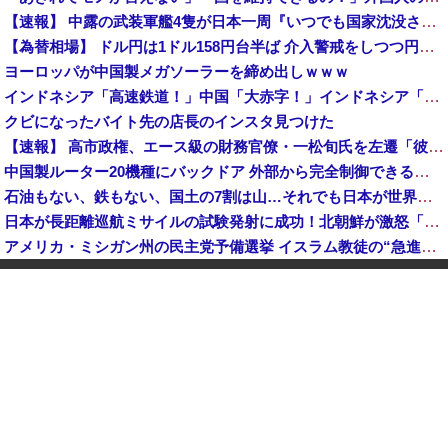
【速報】 中露の武装軍艦4隻が日本一周『いつでも国家沈没させられるぞ』
【為替相場】 ドル円は1ドル158円台半ば 介入警戒をしつつ円売りが続行
ヨーロッパが中国製メガソーラーを締め出しｗｗｗ
インドネシア「高速鉄道！」中国「大赤字！」インドネシア「運営会社の株式購入！（負債対策」中国「はい（巨額負債」インドネシア「700km延伸計画！（実質中止」→
クビになったバイト先の店長のインスタ見つけた
【速報】 高市政権、エース級の財務官僚・一松旬氏を左遷「彼は協力的でなかった」財務省の言いなりではないことが判明
中国製ルーター20機種にバックドア 外部から完全制御できる機能が仕込まれていた
石油もない、鉄もない、国土の7割は山…それでも日本が世界屈指の経済大国になれた「勤勉さ」以外の勝因！
日本が長距離巡航ミサイルの試験発射に成功！北朝鮮が激怒「日本が戦争国家になろうとしている」「絶対に傍観しない、必ず後悔させる」
アメリカ・ミシガン州の民主党予備選挙 イスラム教徒の“急進左派”候補が勝利確実に⋯トランプ氏は批判
日本「熊本地震」ハビタ「従業員2人亡くなる」営業部長「イオンのスタッフに制止されなかった」日本「部長が連絡後の店員行動を証言（謎」イオン「再入館可能の事実ない」→
K-POPアイドルの約半数が3年後には姿を消す…損益分岐点突破は4％未満
ついに国産ヒューマノイド登場、人手不足深刻化の医療・製造現場などでの活用想定！
【衝撃】 中国製ルーター20機種にバックドア発見！ ネットに繋ぐだけで35秒ごとに中国のサーバーと通信
ダイソーの220円のUSBケーブルが3ヶ月でダメになったんやが