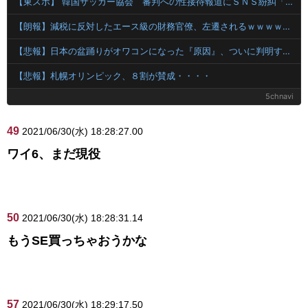
【東スポ】 韓国サッカー協会 審判への性接待報道にＳＮＳ紛糾「徹底追及」「２００２年はどうなの？」
【朗報】減税に反対したエース級の財務官僚、左遷されるｗｗｗｗｗｗ
【悲報】日本の盆踊りがオワコンになった『原因』、ついに判明する・・・・・
【悲報】札幌オリンピック、８割が賛成・・・・
5chnavi
49
2021/06/30(水) 18:28:27.00
ワイ6、まだ現役
50
2021/06/30(水) 18:28:31.14
もうSE買っちゃおうかな
57
2021/06/30(水) 18:29:17.50