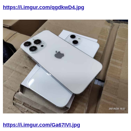
https://i.imgur.com/qgdkwD4.jpg
https://i.imgur.com/Ga67IVI.jpg