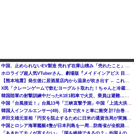
中国、止められないEV製造 売れず在庫山積み「売れたこと」にして補助金を騙し取る事案を思いつきが横行
ホロライブ超人気VTuberさん、劇場版『メイドインアビス 目覚める神秘』の主題歌を担当へ！！
【熊本地震】発生後に居酒屋店内から温泉が吹き出す ← これ前触れじゃね？
X民「クレーンゲームで飲むヨーグルト取れた！ちゃんと冷蔵庫で冷やされてたし問題ないよねｗ」ｸﾞﾋﾞｯ→結果ｗｗｗｗｗｗｗ他
韓国陸軍の射撃訓練中だったK1E1戦車で火災、乗員は避難…エンジンルーム付近から出火！
中国「台風接近！」台風13号「三峡直撃予測」中国「上流大洪水！（三峡上流」中国都市「8/5の映像（動画」三峡ダム「緊急放流（決壊危機」中国「下流大水害（震え声」→
韓国人インフルエンサー(49)、日本で次々と車に衝突 計7台巻き込み 八王子
岸田文雄元首相「円安を阻止するために日米の通貨当局が実施した為替介入は一時しのぎに過ぎない」
中国とロシア海軍艦艇4隻が日本列島を一周…防衛省が全航路を公開！
「あきれてモノが言えない」「国を維持できるの？」外国人の永住許可要件の厳格化で在日中国人の本音は？