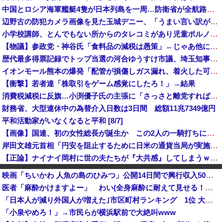
中国とロシア海軍艦艇4隻が日本列島を一周…防衛省が全航路を公開！
辺野古の防犯カメラ画像を見た玉城デニー、「うまい言い訳が思いつかなかったからそれかよ」と有権者を呆れさせるコメントを……
小学校講師、とんでもない所からのタレコミがあり児童ポルノ禁止法違反で逮捕
【物議】参政党・神谷氏「食料品の減税は愚策」←じゃあ他にどんな経済対策があるんだよ？
歴代最多得票記録でトップ当選の河合ゆうすけ市議、埼玉知事選（来年８月）に立候補表明！「埼玉県の外国人問題を解決するには、知事選で保守の政治家が立...
イオンモール熊本の爆発「配管が損傷しガス漏れ、着火した可能性」福岡酸素、経産省に報告
【衝撃】若者達「株取引をゲーム感覚にしたろ！」→結果
消費税減税に反旗…小渕優子氏の主張に「さっさと離党すればいいのに」SNSで逆風…父親から続く「消費税の系譜」とは [8/7]
財務省、大型連休中の為替介入日数は3日間 総額11兆7349億円
平和活動家がいなくなると平和 [8/7]
【画像】国連、初の女性総長が誕生か この2人の一騎打ちになりそう
岸田文雄元首相「円安を阻止するために日米の通貨当局が実施した為替介入は一時しのぎに過ぎない」
【正論】ナイナイ岡村に世の夫たちが『大共感』してしまうｗｗｗｗｗｗｗｗ
企業の採用試験でタイムキーパーを志願した人が盛大にミス、グループは険悪になりタイムアップとなったが……
映画「ちいかわ 人魚の島のひみつ」公開14日間で興行収入50億円突破 最終興収102.8億円の「シン・エヴァ」に並ぶペース
アメリカには「膨大な量の兵器がある」トランプ大統領が主張…在庫枯渇の報道受け！
医者「麻酔かけますよー」 わい(全身麻酔に耐えて見せる！うおおおおおお！！！！)
【消費減税】日本の社会保障、岐路に 財源5兆円見通し立たず
「日本人が減り外国人が増えた｣市区町村ランキング 1位 大阪市、2位 横浜市、3位 名古屋市、4位 京都市、5位 埼玉県川口市
【悲報】東京都民「助けて。通勤時間減らしたいのに都心の近くが最低10万払わないと住めないの」
「小泉やめろ！」→市民らが横浜駅前で大絶叫www
インフルエンサー「20歳でアルファード一括で買えちゃう私って素敵」