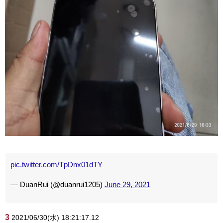
pic.twitter.com/TpDnx01dTY
— DuanRui (@duanrui1205)
June 29, 2021
3
2021/06/30(水) 18:21:17.12