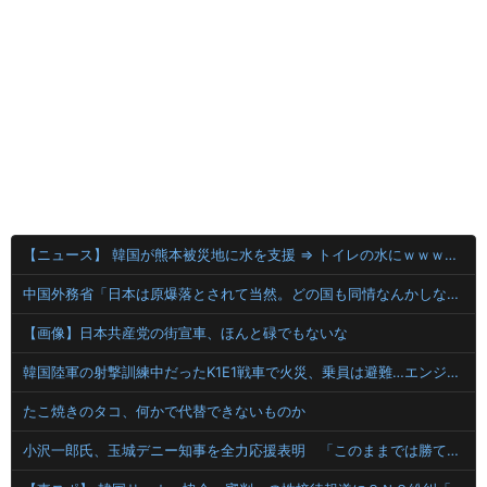
【ニュース】 韓国が熊本被災地に水を支援 ⇒ トイレの水にｗｗｗｗｗｗｗ
中国外務省「日本は原爆落とされて当然。どの国も同情なんかしない」
【画像】日本共産党の街宣車、ほんと碌でもないな
韓国陸軍の射撃訓練中だったK1E1戦車で火災、乗員は避難…エンジンルーム付近から出火！
たこ焼きのタコ、何かで代替できないものか
小沢一郎氏、玉城デニー知事を全力応援表明 「このままでは勝てない」中道の態度を批判 玉城氏「小沢氏は政治の師匠」※中道は支援表明せず