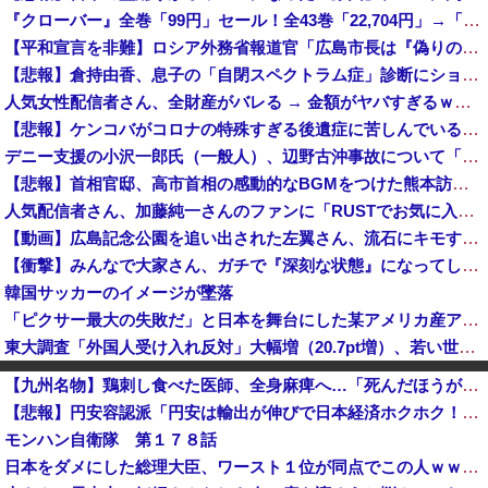
『クローバー』全巻「99円」セール！全43巻「22,704円」→「4,257円」！実写ドラマ化もされたチャンピオンが誇る名作ヤンキー漫画！『ドロ...
【平和宣言を非難】ロシア外務省報道官「広島市長は『偽りの呪文』繰り返している」
【悲報】倉持由香、息子の「自閉スペクトラム症」診断にショックで涙… 見逃していた乳幼児期のサインとは？
人気女性配信者さん、全財産がバレる → 金額がヤバすぎるｗｗｗｗｗｗ
【悲報】ケンコバがコロナの特殊すぎる後遺症に苦しんでいる模様…お前らの周りにもこんな奴いる？
デニー支援の小沢一郎氏（一般人）、辺野古沖事故について「玉城デニー知事の責任ではないが、不幸な出来事を悪宣伝に利用する人がいる」
【悲報】首相官邸、高市首相の感動的なBGMをつけた熊本訪問の感動ムービーを投稿
人気配信者さん、加藤純一さんのファンに「RUSTでお気に入りの配信者が負けて嫌だよな？空気読めってなるよな？その結果がVCR。お前らVCR向いて...
【動画】広島記念公園を追い出された左翼さん、流石にキモすぎて炎上
【衝撃】みんなで大家さん、ガチで『深刻な状態』になってしまう・・・・
韓国サッカーのイメージが墜落
「ピクサー最大の失敗だ」と日本を舞台にした某アメリカ産アニメが話題に、日本と韓国の両方に失礼すぎるわ……
東大調査「外国人受け入れ反対」大幅増（20.7pt増）、若い世代で増加幅大
愛煙家「喫煙者の権利がマジで侵害されてる。これ合法ですから。いくら税金を我々が払ってるんだと。副流煙もクソもあるのかな」
【九州名物】鶏刺し食べた医師、全身麻痺へ…「死んだほうが良かった」
声優の声でAI動画作ってる人達、終了へ
【悲報】円安容認派「円安は輸出が伸びで日本経済ホクホク！」⇒ 世界に売る物が無さすぎて輸出額で韓国に惨敗・・・
太陽光発電所で、銅線およそ2.2トン（時価およそ330万円相当）盗んだなど、ベトナム国籍（無職）２人逮捕、盗まれた銅線の半分はすでに売却 富山で...
モンハン自衛隊 第１７８話
「日本は危険だ」と吹聴したのを真に受けた中国人旅行客、だが代替旅行先が日本ほど安全ではなかった結果……
日本をダメにした総理大臣、ワースト１位が同点でこの人ｗｗｗｗｗｗ
「盗人たけだけしい」中国国防省が防衛白書に反発…日本の新型軍国主義と批判！