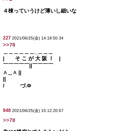
４棟っていうけど薄いし細いな
227
2021/06/25(金) 14:18:50.34
>>78
＿＿＿＿＿＿_＿＿＿
| そ こ が 大 阪 ！ |
￣￣￣￣￣||￣￣￣￣
∧＿∧ ||
||
/ づ.Φ
948
2021/06/25(金) 15:12:20.67
>>78