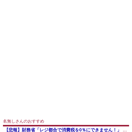
名無しさんのおすすめ
【悲報】財務省「レジ都合で消費税を0％にできません！」 → X民「指定ゴミ袋を買ってレシート見たら消費税はゼロになるんだけど？」ｗｗｗｗｗｗｗｗ...