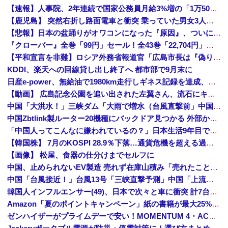
【速報】人事院、2年連続で国家公務員月給3%増の「1万5056円」引き上げ勧告 2年で6%超え
【鹿児島】 突然右折し路面電車と衝突 乗っていた男女3人は車を放置しダッシュで逃走中
【悲報】日本の盆踊りがオワコンになった『原因』、ついに判明する・・・・・
『クローバー』全巻「99円」セール！全43巻「22,704円」→「4,257円」！実写ドラマ化もされたチャンピオンが誇る名作ヤンキー漫画！『ドロ...
【平和宣言を非難】ロシア外務省報道官「広島市長は『偽りの呪文』繰り返している」
KDDI、楽天への回線貸し出し終了へ 都市部で9月末に
日産e-power、無給油で1980km走行しギネス記録を達成、無駄な発電や送電ロスなくEVよりエコを証明
【動画】 広島記念公園を追い出された左翼さん、流石にキモすぎて炎上
中国「大洪水！」三峡ダム「大雨で増水（台風直撃前」中国ダム「緊急放流！」中国鉄道「列車が走行中に流される」中国避難所「支援物資は有料です」謎の勢力「え」→
中国Zbtlink製ルーター20機種にバックドア見つかる 外部から完全制御のおそれ
「中国人ってこんなに嫌われているの？」日本生活9年目で明かす本心！
【韓国株】 7月のKOSPI 28.9％下落…通貨危機を超える過去最大の下げ幅
【画像】 松屋、食器の仕分けまでセルフに
中国、止められないEV製造 売れず在庫山積み「売れたこと」にして補助金を騙し取る事案を思いつきが横行
中国「台風接近！」台風13号「三峡直撃予測」中国「上流大洪水！（三峡上流」中国都市「8/5の映像（動画」三峡ダム「緊急放流（決壊危機」中国「下流大水害（震え声」→
韓国人インフルエンサー(49)、日本で次々と車に衝突 計7台巻き込み 八王子
Amazon「夏のポイントキャンペーン」紙の書籍が最大25%ポイント還元 対象と条件を整理（2026年7月）
ゼンハイザーがプライムデーで安い！MOMENTUM 4・ACCENTUMなど対象モデルまとめ！