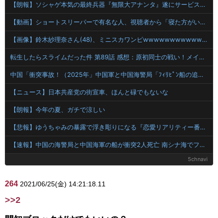
【朗報】ソシャゲ本気の最終兵器『無限大アナンタ』遂にサービス開始へwwww
【動画】ショートスリーパーで有名な人、視聴者から「寝た方がいい」と言われブチギレ
【画像】鈴木紗理奈さん(48)、ミニスカワンピwwwwwwwwwwwwwww 【Pickup07091612】
転生したらスライムだった件 第89話 感想：原初同士の戦い！メイドvs執事になってる！
中国「衝突事故！（2025年」中国軍と中国海警局「ﾌｨﾘﾋﾟﾝ船の追跡中に衝突！（8/11」中国「2人死亡」中国政府「1年間隠蔽」日本「隠蔽された事実報道！（2026年」→
【ニュース】日本共産党の街宣車、ほんと碌でもないな
【朗報】今年の夏、ガチで涼しい
【悲報】ゆうちゃみの暴露で浮き彫りになる『恋愛リアリティー番組』の裏側がヤバイ・・・・・
【速報】中国の海警局と中国海軍の船が衝突2人死亡 南シナ海でフィリピン船を追跡中
5chnavi
264
2021/06/25(金) 14:21:18.11
>>2