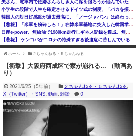
夫さん、電車内で妊婦さんらしき人に席を譲ろうか悩んでいたら隣の男性に先を越される→まさかの展開に発展し、とんでもない空気が漂い始めてしまうｗｗｗ...
【P】エッセイスト「原爆を二度と使わせてはならない」→リプ「もちろん中国の核も非難する？」→即ブロック
小学生の段階で人生を確定させるドイツ式の制度、「バカを振い落せるから合理的だ」と自惚れていた結果……
クレーンゲームの景品で乳酸菌飲料をゲット、だが飲んでみると妙に酸っぱくて体調が悪化してしまい……
韓国人の対日好感度が過去最高に、「ノージャパン」は終わった？＝ネット「中国より100倍いい」
岸田文雄元首相「円安を阻止するために日米の通貨当局が実施した為替介入は一時しのぎに過ぎない」
【悲報】「米軍を粉砕しろ！」在韓米軍基地に突入した韓国学生、即逮捕
日産e-power、無給油で1980km走行しギネス記録を達成、無駄な発電や送電ロスなくEVよりエコを証明
【悲報】 ケンコバがコロナの特殊すぎる後遺症に苦しんでいる模様…お前らの周りにもこんな奴いる？
【鹿児島】 突然右折し路面電車と衝突 乗っていた男女3人は車を放置しダッシュで逃走中
ホーム
２ちゃんねる・５ちゃんねる
※アドブロック等の広告非表示プラグインやアドオンを利用している場合、
一部のコンテンツが表示されなくなったり、サイト全体のレイアウトが崩れ
【衝撃】大阪府西成区で家が崩れる… （動画あ
たりする場合があります。
り）
2021/6/25
（
5年前
）
２ちゃんねる・５ちゃんねる
,
X（Twitter）・SNS
,
動画
,
雑談
0