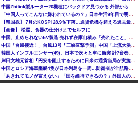
中国Zbtlink製ルーター20機種にバックドア見つかる 外部から完全制御のおそれ
「中国人ってこんなに嫌われているの？」日本生活9年目で明かす本心！
【韓国株】 7月のKOSPI 28.9％下落…通貨危機を超える過去最大の下げ幅
【画像】 松屋、食器の仕分けまでセルフに
中国、止められないEV製造 売れず在庫山積み「売れたこと」にして補助金を騙し取る事案を思いつきが横行
中国「台風接近！」台風13号「三峡直撃予測」中国「上流大洪水！（三峡上流」中国都市「8/5の映像（動画」三峡ダム「緊急放流（決壊危機」中国「下流大水害（震え声」→
韓国人インフルエンサー(49)、日本で次々と車に衝突 計7台巻き込み 八王子
岸田文雄元首相「円安を阻止するために日米の通貨当局が実施した為替介入は一時しのぎに過ぎない」
中国とロシア海軍艦艇4隻が日本列島を一周…防衛省が全航路を公開！
「あきれてモノが言えない」「国を維持できるの？」外国人の永住許可要件の厳格化で在日中国人の本音は？
【速報】 中露の武装軍艦4隻が日本一周『いつでも国家沈没させられるぞ』
【為替相場】 ドル円は1ドル158円台半ば 介入警戒をしつつ円売りが続行
ヨーロッパが中国製メガソーラーを締め出しｗｗｗ
インドネシア「高速鉄道！」中国「大赤字！」インドネシア「運営会社の株式購入！（負債対策」中国「はい（巨額負債」インドネシア「700km延伸計画！（実質中止」→
クビになったバイト先の店長のインスタ見つけた
【速報】 高市政権、エース級の財務官僚・一松旬氏を左遷「彼は協力的でなかった」財務省の言いなりではないことが判明