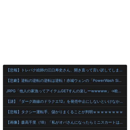
【悲報】トレパク絵師の江口寿史さん、開き直って言い訳してしまう。全く反省してないと話題に
【悲劇】逆転の逆転の逆転は逆転！赤城ウェンの「PowerWash Simulator」で魅せるゲームと言いつつ雑談「ちいかわ気付いたらTシャツ・オリオンビールコラボも購入」
JRPG「他人の家漁ってアイテムGETすんの楽しーwwwww」→欧米で馬鹿にされてしまう
【謎】『ダーク路線のドラクエ12』を発売中止にしないといけなかった理由ってガチでなに？とりあえすだせばいいやん
【悲報】タクシー運転手、儲かりまくることが判明ｗｗｗｗｗｗｗｗ
【画像】森高千里（18）「私がオバさんになったらミニスカートは無理よ」→現在ｗｗｗｗ