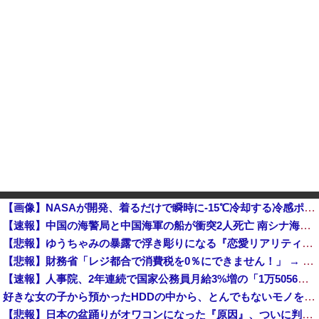
【画像】NASAが開発、着るだけで瞬時に-15℃冷却する冷感ポンチョが3,980円ｗｗｗｗｗ
【速報】中国の海警局と中国海軍の船が衝突2人死亡 南シナ海でフィリピン船を追跡中他
【悲報】ゆうちゃみの暴露で浮き彫りになる『恋愛リアリティー番組』の裏側がヤバイ・・・・・
【悲報】財務省「レジ都合で消費税を0％にできません！」 → X民「指定ゴミ袋を買ってレシート見たら消費税はゼロになるんだけど？」ｗｗｗｗｗｗｗｗ...
【速報】人事院、2年連続で国家公務員月給3%増の「1万5056円」引き上げ勧告 2年で6%超え
好きな女の子から預かったHDDの中から、とんでもないモノを発見してしまった
【悲報】日本の盆踊りがオワコンになった『原因』、ついに判明する・・・・・