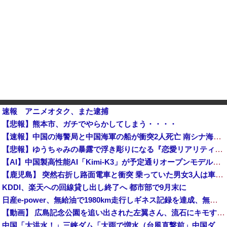
速報 アニメオタク、また逮捕
【悲報】熊本市、ガチでやらかしてしまう・・・・
【速報】中国の海警局と中国海軍の船が衝突2人死亡 南シナ海でフィリピン船を追跡中他
【悲報】ゆうちゃみの暴露で浮き彫りになる『恋愛リアリティー番組』の裏側がヤバイ・・・・・
【AI】中国製高性能AI「Kimi-K3」が予定通りオープンモデル化される
【鹿児島】 突然右折し路面電車と衝突 乗っていた男女3人は車を放置しダッシュで逃走中
KDDI、楽天への回線貸し出し終了へ 都市部で9月末に
日産e-power、無給油で1980km走行しギネス記録を達成、無駄な発電や送電ロスなくEVよりエコを証明
【動画】 広島記念公園を追い出された左翼さん、流石にキモすぎて炎上
中国「大洪水！」三峡ダム「大雨で増水（台風直撃前」中国ダム「緊急放流！」中国鉄道「列車が走行中に流される」中国避難所「支援物資は有料です」謎の勢力「え」→