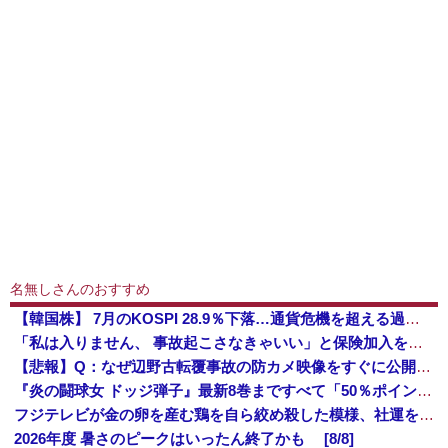
名無しさんのおすすめ
【韓国株】 7月のKOSPI 28.9％下落…通貨危機を超える過去最大の下げ幅
「私は入りません、 事故起こさなきゃいい」と保険加入を勧められた推し活民が反発、保険代が勿体無いし事故起こしたとして……
【悲報】Q：なぜ辺野古転覆事故の防カメ映像をすぐに公開しなかったのか？ → 玉城デニー知事の衝撃の回答がコチラ → ｗｗｗｗｗｗｗｗｗｗｗｗｗｗ...
『炎の闘球女 ドッジ弾子』最新8巻まですべて「50％ポイント還元」セール！3,505円分返ってくる！先月発売の新刊も対象！アニメ放送中！名前が下...
フジテレビが金の卵を産む鶏を自ら絞め殺した模様、社運を賭けたドル箱コンテンツが御蔵入りになってしまい……
2026年度 暑さのピークはいったん終了かも [8/8]