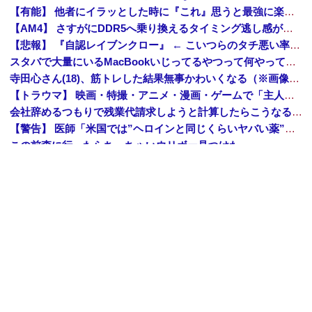
【有能】 他者にイラッとした時に『これ』思うと最強に楽になることが発覚！！！
【AM4】 さすがにDDR5へ乗り換えるタイミング逃し感が半端ない
【悲報】 『自認レイブンクロー』 ← こいつらのタチ悪い率は異常
スタバで大量にいるMacBookいじってるやつって何やってんの？
寺田心さん(18)、筋トレした結果無事かわいくなる（※画像あり）
【トラウマ】 映画・特撮・アニメ・漫画・ゲームで「主人公がガチで敗北した回」と聞いて真っ先に思い浮かぶのは？
会社辞めるつもりで残業代請求しようと計算したらこうなるｗｗｗ
【警告】 医師「米国では”ヘロインと同じくらいヤバい薬”が日本では平気で処方されてる」
この前森に行ったらちっちゃいウリボー見つけた
【悲報】 氷河期弱おぢ（50）、新聞に絶望の投稿ｗｗｗｗｗｗｗｗｗｗｗ
職場の人妻と不倫をして、ついに、、、
Amazon「夏のポイントキャンペーン」紙の書籍が最大25%ポイント還元 対象と条件を整理（2026年7月）
【トップページに戻る】
｜
【人気記事を見る】