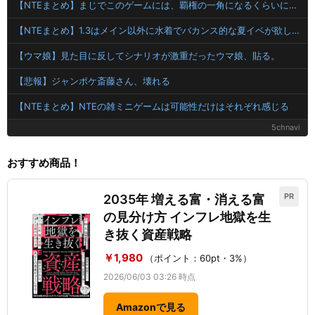
【NTEまとめ】まじでこのゲームには、覇権の一角になるくらいに成長してほしいと願ってるんやが
【NTEまとめ】1.3はメイン以外に水着でバカンス的な夏イベが欲しい
【ウマ娘】見た目に反してシナリオが激重だったウマ娘、貼る。
【悲報】ジャンポケ斎藤さん、壊れる
【NTEまとめ】NTEの雑ミニゲームは可能性だけはそれぞれ感じる
5chnavi
おすすめ商品！
PR
2035年 増える富・消える富
の見分け方 インフレ地獄を生
き抜く資産戦略
￥1,980
（ポイント：60pt・3%）
2026/06/03 03:26 時点
Amazonで見る