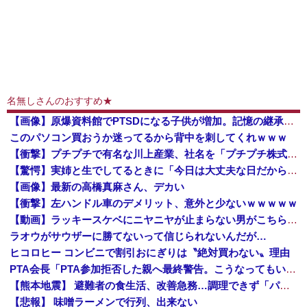
名無しさんのおすすめ★
【画像】原爆資料館でPTSDになる子供が増加。記憶の継承が危ぶまれる事態に
このパソコン買おうか迷ってるから背中を刺してくれｗｗｗ
【衝撃】プチプチで有名な川上産業、社名を「プチプチ株式会社」に変更されるｗｗｗｗｗ
【驚愕】実姉と生でしてるときに「今日は大丈夫な日だから……ね？」とか言われwwww
【画像】最新の高橋真麻さん、デカい
【衝撃】左ハンドル車のデメリット、意外と少ないｗｗｗｗｗ
【動画】ラッキースケベにニヤニヤが止まらない男がこちらｗｗｗｗｗｗｗｗｗｗｗｗｗｗｗｗｗｗ
ラオウがサウザーに勝てないって信じられないんだが…
ヒコロヒー コンビニで割引おにぎりは〝絶対買わない〟理由
PTA会長「PTA参加拒否した親へ最終警告。こうなってもいい？」
【熊本地震】 避難者の食生活、改善急務…調理できず「パン飽き飽き」断水なお３万戸超
【悲報】 味噌ラーメンで行列、出来ない