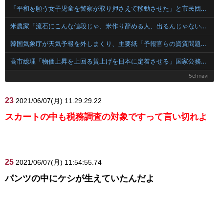
「平和を願う女子児童を警察が取り押さえて移動させた」と市民団体が告発、「児童……どこ？」とガチで困惑する人が続出
米農家「流石にこんな値段じゃ、米作り辞める人、出るんじゃないかなあ？？」
韓国気象庁が天気予報を外しまくり、主要紙「予報官らの資質問題」と酷評
高市総理「物価上昇を上回る賃上げを日本に定着させる」国家公務員月給3.51％増へ 地方公務員も追随する見通し
5chnavi
23
2021/06/07(月) 11:29:29.22
スカートの中も税務調査の対象ですって言い切れよ
25
2021/06/07(月) 11:54:55.74
パンツの中にケシが生えていたんだよ