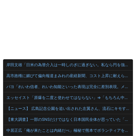
岸田文雄「日米の為替介入は一時しのぎに過ぎない。私なら円を強くすることが出来る」
高市政権に媚びて偏向報道まみれの産経新聞、コスト上昇に耐えられず東北6県撤退を発表
パヨ「れいわ信者、れいわ知能といった表現は完全に差別表現。メディアは放送禁止用語に指定するべき」
エッセイスト「原爆を二度と使わせてはならない」⇒「もちろん中国の核も非難する？」⇒「中国の核は綺麗な核！」
【ニュース】 広島記念公園を追い出された左翼さん、流石にキモすぎて炎上
【東大調査】一部のSNSだけではなく日本国民全体が思っていた「外国人受け入れ反対」大幅増20.7%↑56.3%
中居正広「俺が来たことは内緒だべ」極秘で熊本でボランティアをしていたｗｗｗｗｗ