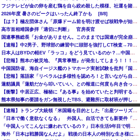
フジテレビが金の卵を産む鶏を自ら絞め殺した模様、社運を賭けたドル箱コンテンツが御蔵入りになってしまい……
2026年度 暑さのピークはいったん終了かも [8/8]
【は？】極左団体さん「原爆ドーム前を明け渡せば核戦争が始まる！」→ 観衆のマジレスが鋭すぎるとネットで話題に → ｗｗｗｗｗｗｗｗｗｗｗｗ
高市首相靖国参拝「適切に判断」 官房長官
国連事務総長「お金がありません。このままでは国連が完全崩壊します。助けて下さい」
【速報】中2男子、野球部の練習中に頭部を強打しCT検査→70代医師「問題ないです」→中学生死亡「他人のCT画像みてました」
日本人はBYDの軽EV「ラッコ」をどう見ているのか？…中国メディア！
【悲報】熊本の被災地、『異常事態』が発生してしまう！！！！！！！！
中国国防省、海自イージス艦のトマホーク実射試験を批判「国際社会は新型軍国主義を団結して阻止を」！
【悲報】落語家「リベラルは多様性を認めろ！と言いながら自分達と違う意見には執拗に攻撃してくる！」ｗｗｗｗｗｗｗｗｗｗｗｗｗｗ
蓮舫議員「蓮舫だから叩いていい、との報道に何度も向き合ってきました。悔しくても」
【衝撃】中居正広、極秘に『ある事』を始めていたと判明する・・・
熊本県知事の要請をガン無視したTBS、避難所に取材班が押し入ってプライバシーに全く配慮しない報道を……
【衝撃】南海電鉄がピニンファリーナと初共創！なにわ筋線の新型特急が凄そう
【速報】トランプ大統領「米国籍を目的とした「出産ツーリズム」を禁止する！中国人が子供の国籍目的に出産しに来るのはおかしい！」ｗｗｗｗｗｗｗｗｗｗｗｗｗ
サウジ・パキスタン・トルコ3カ国が共同防衛協定締結…「イスラム版NATO」指摘も！
「日本で働く意欲なくなる」 外国人、自活できても新要件「届かない」…永住許可厳格化で「日本離れ」か
【朗報】『ヤニねこ』新海誠、水島努、綾辻行人らクリエイターが絶賛ｗｗｗｗｗｗｗｗｗ
「中国人ってこんなに嫌われているの？」日本生活9年目で明かす本心！
会社「辞めたいなら辞めろ。お前の代わりはいくらでもいる」→結果ｗｗｗｗｗｗｗｗｗ
海外「日本は戦勝国なんだよ」 戦後の日本人の特別な生き様に各国から称賛の声
（ ´_ゝ`）東京新聞「小池都知事、今年も虐殺された朝鮮人犠牲者らを追悼文を送付しない意向。10年連続」