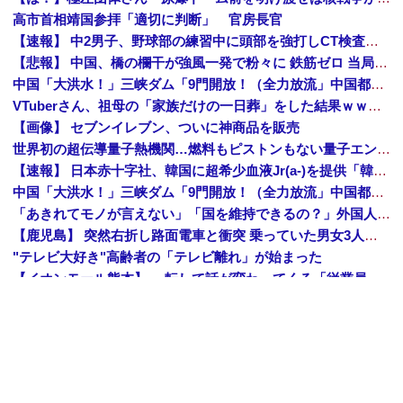
高市首相靖国参拝「適切に判断」 官房長官
【速報】 中2男子、野球部の練習中に頭部を強打しCT検査→70代医師「問題ないです」→中学生死亡「他人のCT画像みてました」
【悲報】 中国、橋の欄干が強風一発で粉々に 鉄筋ゼロ 当局「接着剤でくっつけただけ」「正常で、品質問題はない」
中国「大洪水！」三峡ダム「9門開放！（全力放流」中国都市「三峡沿線の道路水没」中国政府「高速道路封鎖！」中国ダム「緊急放流に合わせて開門（土砂崩れ発生」→
VTuberさん、祖母の「家族だけの一日葬」をした結果ｗｗｗｗｗｗｗ
【画像】 セブンイレブン、ついに神商品を販売
世界初の超伝導量子熱機関…燃料もピストンもない量子エンジンが回った！
【速報】 日本赤十字社、韓国に超希少血液Jr(a-)を提供「韓国内では適合する血液を確保できなかった」※今回で4回目
中国「大洪水！」三峡ダム「9門開放！（全力放流」中国都市「三峡沿線の道路水没」中国政府「高速道路封鎖！」中国ダム「緊急放流に合わせて開門（土砂崩れ発生」→
「あきれてモノが言えない」「国を維持できるの？」外国人の永住許可要件の厳格化で在日中国人の本音は？
【鹿児島】 突然右折し路面電車と衝突 乗っていた男女3人は車を放置しダッシュで逃走中
"テレビ大好き"高齢者の「テレビ離れ」が始まった
【イオンモール熊本】 一転して話が変わってくる「従業員の避難誘導の証言が複数」イオン側が社内規定に抵触していた疑い
1944年7月、グアム島に上陸作戦を展開する米海兵隊を空撮！
【画像】 農家ワイが作ったタマネギ、お前らの想像する1.5倍はデカいぞ
韓国サッカーのイメージが墜落
【衝撃】 中国製ルーター20機種にバックドア発見！ ネットに繋ぐだけで35秒ごとに中国のサーバーと通信
Amazon「夏のポイントキャンペーン」紙の書籍が最大25%ポイント還元 対象と条件を整理（2026年7月）