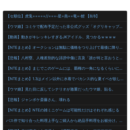
【セ順位】虎兎=====//===‐星=燕==竜=‐鯉 【8/8】
【ウマ娘】コミケで配布予定だった非公式グッズ「オグリキャップタマモクロスアクリル定規」意外(?)な落とし穴により配布を撤回することに…
【動画】動きがキレッキレすぎるJKアイドル、見つかるｗｗｗｗ
【NTEまとめ】オークションは無駄に価格をつり上げて最後に降りるのが楽しい
【悲報】八村塁、人種差別的な誹謗中傷に言及「誰が何と言おうと僕は日本人」
【NTEまとめ】まじでこのゲームには、覇権の一角になるくらいに成長してほしいと願ってるんやが
【NTEまとめ】1.3はメイン以外に水着でバカンス的な夏イベが欲しい
【ウマ娘】見た目に反してシナリオが激重だったウマ娘、貼る。
【悲報】ジャンポケ斎藤さん、壊れる
【NTEまとめ】NTEの雑ミニゲームは可能性だけはそれぞれ感じる
バス停で知り合った料理上手なご婦人から絶品手料理をお裾分け。仲良くしていたが家に上がろうとするご婦人が娘に放った『失礼すぎる一言』に絶句←手料理は美味しかったのに性格クセ強すぎ