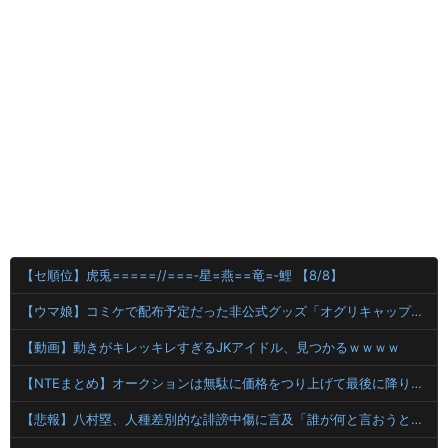
【セ順位】虎兎=====//===‐星=燕==竜=‐鯉 【8/8】
【ウマ娘】コミケで配布予定だった非公式グッズ「オグリキャップタマモクロスアクリル定規」意外(?)な落とし穴により配布を撤回することに…
【動画】動きがキレッキレすぎるJKアイドル、見つかるｗｗｗｗ
【NTEまとめ】オークションは無駄に価格をつり上げて最後に降りるのが楽しい
【悲報】八村塁、人種差別的な誹謗中傷に言及「誰が何と言おうと僕は日本人」