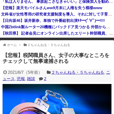
「私は入りません、 事故起こさなきゃいい」と保険加入を勧められた推し活民が反発、保険代が勿体無いし事故起こしたとして……
【京都大病院】誤って正常脳幹を摘出された女性､重篤な植物状態だが意識は正常で何かを思考していると判明
【悲報】楽天モバイルさんww9月末に人権を失う模様www
『ろくでなしBLUES』全25巻すべて「50％ポイント還元」セール！8,930円分返ってくる！全42巻分収録の文庫版！ヤンキー漫画の頂点！ジャン...
文科省が女性専用の研究者支援制度を導入、それに対して子育て負担に苦しむ若手男性研究者は……
高市総理「物価上昇を上回る賃上げを日本に定着させる」国家公務員月給3.51％増へ 地方公務員も追随する見通し
【日向坂46】坂井新奈、単独で外番組初出演ｷﾀ━(ﾟ∀ﾟ)━!!!!
中国Zbtlink製ルーター20機種にバックドア見つかる 外部から完全制御のおそれ
【秋田県】 記者会見にオンライン出席したエリート幹部職員、バスローブ姿でタバコを吸いながら説明 県が聞き取りへ
ヨーロッパが中国製メガソーラーを締め出しｗｗｗ
ホーム
２ちゃんねる・５ちゃんねる
※アドブロック等の広告非表示プラグインやアドオンを利用している場合、
一部のコンテンツが表示されなくなったり、サイト全体のレイアウトが崩れ
【悲報】税関職員さん、女子の大事なところを
たりする場合があります。
チェックして無事逮捕される
2021/6/7
（
5年前
）
２ちゃんねる・５ちゃんねる
,
ニ
ュース
,
悲報
,
雑談
2