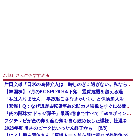
名無しさんのおすすめ★
岸田文雄「日米の為替介入は一時しのぎに過ぎない。私なら円を強くすることが出来る」
【韓国株】 7月のKOSPI 28.9％下落…通貨危機を超える過去最大の下げ幅
「私は入りません、 事故起こさなきゃいい」と保険加入を勧められた推し活民が反発、保険代が勿体無いし事故起こしたとして……
【悲報】Q：なぜ辺野古転覆事故の防カメ映像をすぐに公開しなかったのか？ → 玉城デニー知事の衝撃の回答がコチラ → ｗｗｗｗｗｗｗｗｗｗｗｗｗｗ...
『炎の闘球女 ドッジ弾子』最新8巻まですべて「50％ポイント還元」セール！3,505円分返ってくる！先月発売の新刊も対象！アニメ放送中！名前が下...
フジテレビが金の卵を産む鶏を自ら絞め殺した模様、社運を賭けたドル箱コンテンツが御蔵入りになってしまい……
2026年度 暑さのピークはいったん終了かも [8/8]
【は？】極左団体さん「原爆ドーム前を明け渡せば核戦争が始まる！」→ 観衆のマジレスが鋭すぎるとネットで話題に → ｗｗｗｗｗｗｗｗｗｗｗｗ