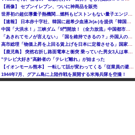
【画像】 セブンイレブン、ついに神商品を販売
世界初の超伝導量子熱機関…燃料もピストンもない量子エンジンが回った！
【速報】 日本赤十字社、韓国に超希少血液Jr(a-)を提供「韓国内では適合する血液を確保できなかった」※今回で4回目
中国「大洪水！」三峡ダム「9門開放！（全力放流」中国都市「三峡沿線の道路水没」中国政府「高速道路封鎖！」中国ダム「緊急放流に合わせて開門（土砂崩れ発生」→
「あきれてモノが言えない」「国を維持できるの？」外国人の永住許可要件の厳格化で在日中国人の本音は？
高市総理「物価上昇を上回る賃上げを日本に定着させる」国家公務員月給3.51％増へ 地方公務員も追随する見通し
【鹿児島】 突然右折し路面電車と衝突 乗っていた男女3人は車を放置しダッシュで逃走中
"テレビ大好き"高齢者の「テレビ離れ」が始まった
【イオンモール熊本】 一転して話が変わってくる「従業員の避難誘導の証言が複数」イオン側が社内規定に抵触していた疑い
1944年7月、グアム島に上陸作戦を展開する米海兵隊を空撮！
【画像】 農家ワイが作ったタマネギ、お前らの想像する1.5倍はデカいぞ
韓国サッカーのイメージが墜落
【衝撃】 中国製ルーター20機種にバックドア発見！ ネットに繋ぐだけで35秒ごとに中国のサーバーと通信
中国「大洪水！」中国ダム「決壊」地元民「公式発表より死者多い！」中国政府「住民拘束！（安否不明」中国当局「救助隊動画も削除」台風13号「三峡ダム接近中」→
中国人のリウさん、新エネ車で国境越えたら遠隔操作で30時間ロックされる！
【平和宣言を非難】 ロシア外務省報道官「広島市長は『偽りの呪文』繰り返している」