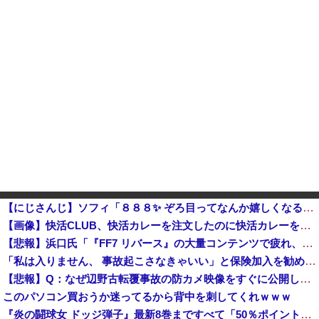
【にじさんじ】ソフィ「８８８✨ ぞろ目ってなんか嬉しくなるよね！！」他
【画像】快活CLUB、快活カレーを注文したのに快活カレーを出してしまい炎上ｗｗｗ
【悲報】浜口氏「『FF7 リバース』の大量コンテンツで疲れ、離れたプレイヤーいた」
「私は入りません、 事故起こさなきゃいい」と保険加入を勧められた推し活民が反発、保険代が勿体無いし事故起こしたとして……
【悲報】Q：なぜ辺野古転覆事故の防カメ映像をすぐに公開しなかったのか？ → 玉城デニー知事の衝撃の回答がコチラ → ｗｗｗｗｗｗｗｗｗｗｗｗｗｗ...
このパソコン買おうか迷ってるから背中を刺してくれｗｗｗ
『炎の闘球女 ドッジ弾子』最新8巻まですべて「50％ポイント還元」セール！3,505円分返ってくる！先月発売の新刊も対象！アニメ放送中！名前が下...