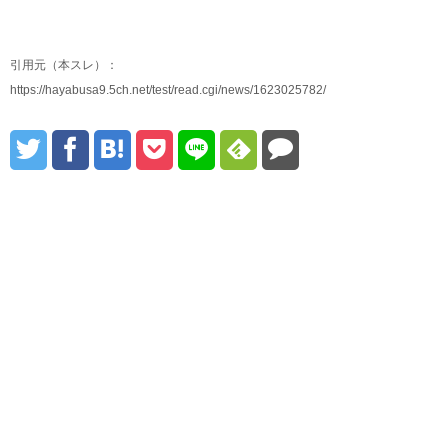
引用元（本スレ）：
https://hayabusa9.5ch.net/test/read.cgi/news/1623025782/