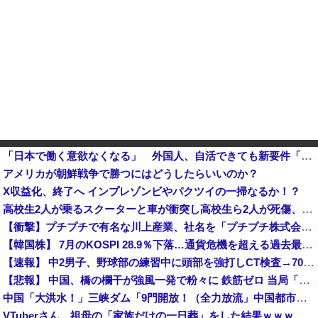
「日本で働く意欲なくなる」 外国人、自活できても新要件「届かない」…永住許可厳格化で「日本離れ」か
アメリカが朝鮮戦争で勝つにはどうしたらいいのか？
X収益化、終了へ インプレゾンビやパクツイの一掃なるか！？
高校生2人が乗るスクーターと車が衝突し高校生ら2人が死傷、車の運転手を逮捕他
【衝撃】プチプチで有名な川上産業、社名を「プチプチ株式会社」に変更されるｗｗｗｗｗ
【韓国株】 7月のKOSPI 28.9％下落…通貨危機を超える過去最大の下げ幅
【速報】 中2男子、野球部の練習中に頭部を強打しCT検査→70代医師「問題ないです」→中学生死亡「他人のCT画像みてました」
【悲報】 中国、橋の欄干が強風一発で粉々に 鉄筋ゼロ 当局「接着剤でくっつけただけ」「正常で、品質問題はない」
中国「大洪水！」三峡ダム「9門開放！（全力放流」中国都市「三峡沿線の道路水没」中国政府「高速道路封鎖！」中国ダム「緊急放流に合わせて開門（土砂崩れ発生」→
VTuberさん、祖母の「家族だけの一日葬」をした結果ｗｗｗｗｗｗｗ