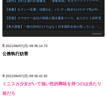
【驚愕】元K1王者の久保優太、『電撃発表』キタァアアアアアーーーーーー！！
【画像】セクシー女優・涼森れむ、パンティ脱ぎかけのナマ乳がHすぎる
【悲報】スマホゲー会社の倒産が過去最多ペース。ありがとう自民党
【東大調査】一部のSNSだけではなく日本国民全体が思っていた「外国人受け入れ反対」大幅増20.7%↑56.3%
5chnavi
8
2021/06/07(月) 09:36:14.73
公務執行妨害
9
2021/06/07(月) 09:36:42.92
ミニスカ少女がいて強い性的興味を持つのは当たり
前だろ