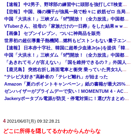
【速報】 中2男子、野球部の練習中に頭部を強打しCT検査→70代医師「問題ないです」→中学生死亡「他人のCT画像みてました」
【悲報】 中国、橋の欄干が強風一発で粉々に 鉄筋ゼロ 当局「接着剤でくっつけただけ」「正常で、品質問題はない」
中国「大洪水！」三峡ダム「9門開放！（全力放流」中国都市「三峡沿線の道路水没」中国政府「高速道路封鎖！」中国ダム「緊急放流に合わせて開門（土砂崩れ発生」→
VTuberさん、祖母の「家族だけの一日葬」をした結果ｗｗｗｗｗｗｗ
【画像】 セブンイレブン、ついに神商品を販売
世界初の超伝導量子熱機関…燃料もピストンもない量子エンジンが回った！
【速報】 日本赤十字社、韓国に超希少血液Jr(a-)を提供「韓国内では適合する血液を確保できなかった」※今回で4回目
中国「大洪水！」三峡ダム「9門開放！（全力放流」中国都市「三峡沿線の道路水没」中国政府「高速道路封鎖！」中国ダム「緊急放流に合わせて開門（土砂崩れ発生」→
「あきれてモノが言えない」「国を維持できるの？」外国人の永住許可要件の厳格化で在日中国人の本音は？
【鹿児島】 突然右折し路面電車と衝突 乗っていた男女3人は車を放置しダッシュで逃走中
"テレビ大好き"高齢者の「テレビ離れ」が始まった
Amazon「夏のポイントキャンペーン」紙の書籍が最大25%ポイント還元 対象と条件を整理（2026年7月）
ゼンハイザーがプライムデーで安い！MOMENTUM 4・ACCENTUMなど対象モデルまとめ！
Jackeryポータブル電源が防災・停電対策に！選び方まとめ【プライムデー最終日】
4
2021/06/07(月) 09:32:28.21
どこに所得を隠してるかわからんからな