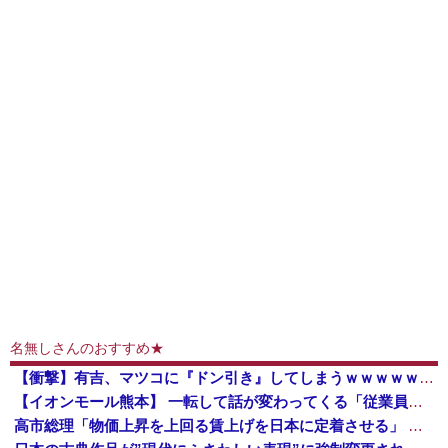
名無しさんのおすすめ★
【衝撃】有吉、マツコに『ドン引き』してしまうｗｗｗｗｗｗｗ
【イオンモール熊本】 一転して話が変わってくる「従業員の避難誘導の証言が複数」イオン側が社内規定に抵触していた疑い
高市総理「物価上昇を上回る賃上げを日本に定着させる」 →国家公務員月給3.51％増へ 地方公務員も追随する見通し