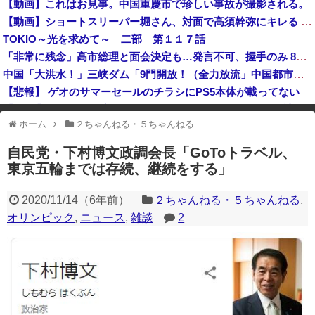
【動画】これはお見事。中国重慶市で珍しい事故が撮影される。
左遷された財務省エリートに待ち受ける運命がやばすぎる！と話題に、経歴自体はとんでもないものだが……
【動画】ショートスリーパー堀さん、対面で高須幹弥にキレる ← 睡眠は大事だと話題
【戦慄】毎日新聞記者（47）、ペンではなく「包丁」を握ってしまった結果・・・・・
TOKIO～光を求めて～ 二部 第１１７話
日本をダメにした総理大臣、ワースト１位が同点でこの人ｗｗｗｗｗｗ
「非常に残念」高市総理と面会決定も…発言不可、握手のみ 8月9日長崎の被爆体験者「何のために」
中国「大洪水！」三峡ダム「9門開放！（全力放流」中国都市「三峡沿線の道路水没」中国政府「高速道路封鎖！」中国ダム「緊急放流に合わせて開門（土砂崩れ発生」→
【悲報】 ゲオのサマーセールのチラシにPS5本体が載ってない
【BBC】 AI使い全く新しいウイルス16種類の全遺伝情報設計に初成功
ホーム
２ちゃんねる・５ちゃんねる
※アドブロック等の広告非表示プラグインやアドオンを利用している場合、
一部のコンテンツが表示されなくなったり、サイト全体のレイアウトが崩れ
自民党・下村博文政調会長「GoToトラベル、
たりする場合があります。
東京五輪までは存続、継続をする」
2020/11/14
（
6年前
）
２ちゃんねる・５ちゃんねる
,
オリンピック
,
ニュース
,
雑談
2