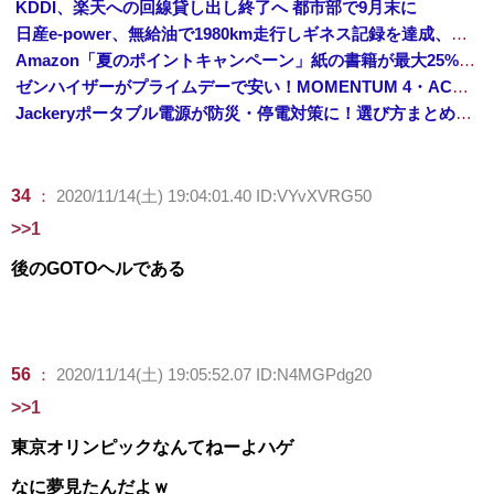
KDDI、楽天への回線貸し出し終了へ 都市部で9月末に
日産e-power、無給油で1980km走行しギネス記録を達成、無駄な発電や送電ロスなくEVよりエコを証明
Amazon「夏のポイントキャンペーン」紙の書籍が最大25%ポイント還元 対象と条件を整理（2026年7月）
ゼンハイザーがプライムデーで安い！MOMENTUM 4・ACCENTUMなど対象モデルまとめ！
Jackeryポータブル電源が防災・停電対策に！選び方まとめ【プライムデー最終日】
34
：
2020/11/14(土) 19:04:01.40 ID:VYvXVRG50
>>1
後のGOTOヘルである
56
：
2020/11/14(土) 19:05:52.07 ID:N4MGPdg20
>>1
東京オリンピックなんてねーよハゲ
なに夢見たんだよｗ