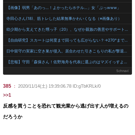
【画像】弱男「あのっ…！よかったらホテル…」女「ぷっwww」
寺田心さん(18)、筋トレした結果無事かわいくなる（※画像あり）
幼少期から支えてきた甥っ子（20）、なぜか親族の善意やサポートを「当たり前」と思い込み逆ギレ…仕事も続かず他力本願で横柄になったあまりの非常識さに限界到達！情で助けてきたけどもう親族やめたい
【自由研究】スカートは何度まで回っても広がらない？→270°まで可能と判明ｗｗｗｗ
日中留守の実家に空き巣が侵入。居合わせた引きこもりの私が撃退した結果…家族の態度に耐えかね家を出たら半年後に〇〇する超スピード展開へ←人生何がきっかけで好転するか分からない
【悲報】守田「森保さん！佐野海舟を代表に選ぶのはマズイっすよ」→守田代表落ちｗｗｗｗｗｗｗ
5chnavi
385
：
2020/11/14(土) 19:39:06.78 ID:gTbKRLk/0
>>1
反感を買うことを恐れて観光業から逃げ出す人が増えるの
だろうか