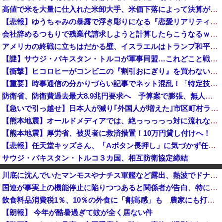
高値で米を大量に仕入れた米卸大手、米価下落によって決算が凄まじいことになっている模様
【悲報】ゆうちゃみの暴露で浮き彫りになる『恋愛リアリティー番組』の裏側がヤバイ・・・・・
会社辞めるつもりで残業代請求しようと計算したらこうなるｗｗｗ
アメリカの終戦に立ちはだかる壁、イスラエルはトランプ和平案に「同意せず」！
【謎】サウジ・パキスタン・トルコが軍事同盟…これどこと戦う気？
【衝撃】ヒコロヒーがコンビニの『割引おにぎり』を買わない理由がこちらｗｗｗｗ
【重要】時事通信の分かりづらい記事でネット混乱！「特定技能2号に5年枠登場」を移民拡大と勘違いし反対パブコメが殺到 ※実際は3年で永住申請できた...
防衛省、防衛費過去最大8.9兆円要求へ 予算案で膨張、無人機・AI導入
【急いで引っ越せ】日本人が減り｢外国人が増えた｣市区町村ランキングｷﾀ━━!
【熊本地震】オールドメディアでは、絶っっっっっ対に流れない動画
【熊本地震】厚労省、被災者に救済措置！10万円貸し付けへ！
【悲報】任天堂キッズさん、「Aボタン長押し」に気づかず任天堂に修正させてしまう
サウジ・パキスタン・トルコ３カ国、相互防衛協定締結
【速報】韓国サッカー協会、W杯・五輪予選で外国審判員や監督官を性接待！！！！
川底に沈んでいたマンモスやナチス軍艦など露出、熱波でドナウ川が歴史的渇水！
X民「Grok、俺のアカウントで一番気持ち悪いポストを教えて」→超火力の回答に完全敗北するｗｗｗｗｗ
国連が事実上の機能停止に陥りつつあると関係者が告白、特に役に立たないくせに高給だけ毟り取った結果……
【悲報】ショートスリーパー堀大輔さん、リスナーから「寝たほうがいい！」と言われてガチギレし炎上 → 高須幹也医師の医学的アドバイスに激昂 ｗｗｗ...
飲食料品消費税1％、10％の外食に「割高感」も 農家にも打撃の恐れ 政府、対策を検討
【緊急】サウジアラビアとパキスタン、トルコ３カ国 相互防衛協定締結
【朗報】 今年が酷暑過ぎて蚊が全く居ない件
中国の海警局と海軍の船が衝突2人死亡 南シナ海でフィリピン船を追跡中、公表までに1年