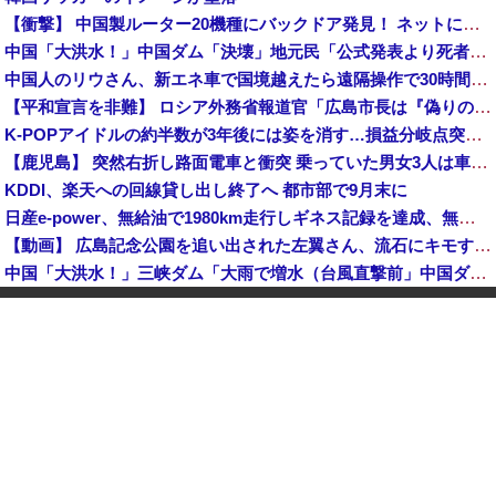
【衝撃】 中国製ルーター20機種にバックドア発見！ ネットに繋ぐだけで35秒ごとに中国のサーバーと通信
中国「大洪水！」中国ダム「決壊」地元民「公式発表より死者多い！」中国政府「住民拘束！（安否不明」中国当局「救助隊動画も削除」台風13号「三峡ダム接近中」→
中国人のリウさん、新エネ車で国境越えたら遠隔操作で30時間ロックされる！
【平和宣言を非難】 ロシア外務省報道官「広島市長は『偽りの呪文』繰り返している」
K-POPアイドルの約半数が3年後には姿を消す…損益分岐点突破は4％未満
【鹿児島】 突然右折し路面電車と衝突 乗っていた男女3人は車を放置しダッシュで逃走中
KDDI、楽天への回線貸し出し終了へ 都市部で9月末に
日産e-power、無給油で1980km走行しギネス記録を達成、無駄な発電や送電ロスなくEVよりエコを証明
【動画】 広島記念公園を追い出された左翼さん、流石にキモすぎて炎上
中国「大洪水！」三峡ダム「大雨で増水（台風直撃前」中国ダム「緊急放流！」中国鉄道「列車が走行中に流される」中国避難所「支援物資は有料です」謎の勢力「え」→
中国Zbtlink製ルーター20機種にバックドア見つかる 外部から完全制御のおそれ
「中国人ってこんなに嫌われているの？」日本生活9年目で明かす本心！
【韓国株】 7月のKOSPI 28.9％下落…通貨危機を超える過去最大の下げ幅
【画像】 松屋、食器の仕分けまでセルフに
中国、止められないEV製造 売れず在庫山積み「売れたこと」にして補助金を騙し取る事案を思いつきが横行
中国「台風接近！」台風13号「三峡直撃予測」中国「上流大洪水！（三峡上流」中国都市「8/5の映像（動画」三峡ダム「緊急放流（決壊危機」中国「下流大水害（震え声」→