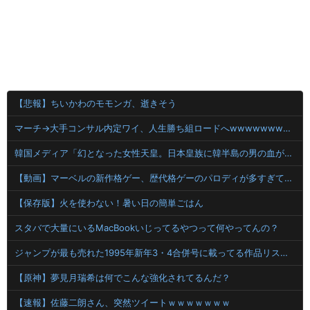
【悲報】ちいかわのモモンガ、逝きそう
マーチ→大手コンサル内定ワイ、人生勝ち組ロードへwwwwwwwwwwwwwwwwww
韓国メディア「幻となった女性天皇。日本皇族に韓半島の男の血が入る可能性がゼロに・・・」
【動画】マーベルの新作格ゲー、歴代格ゲーのパロディが多すぎて話題にwwwwwww
【保存版】火を使わない！暑い日の簡単ごはん
スタバで大量にいるMacBookいじってるやつって何やってんの？
ジャンプが最も売れた1995年新年3・4合併号に載ってる作品リストｗｗｗｗｗ
【原神】夢見月瑞希は何でこんな強化されてるんだ？
【速報】佐藤二朗さん、突然ツイートｗｗｗｗｗｗｗ