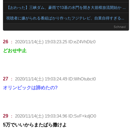
【おわった】三峡ダム、豪雨で13基の水門を開き大規模放流開始か 下流の工場地帯に洪水流入で崩壊はじまる
視聴者に嫌がられる番組ばかり作ったフジテレビ、自業自得すぎる立場に陥ってしまい……
5chnavi
26
：
2020/11/14(土) 19:03:23.25 ID:eZ4VhDlz0
どおせ中止
27
：
2020/11/14(土) 19:03:24.49 ID:WhOtubct0
オリンピックは諦めたの?
29
：
2020/11/14(土) 19:03:34.96 ID:SvF+kdjO0
5万でいいからまたばら撒けよ