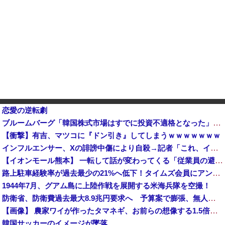
恋愛の逆転劇
ブルームバーグ「韓国株式市場はすでに投資不適格となった」→韓国財務相「韓国経済は絶好調！ 韓国市場は安泰!!」……まあ、うん。国外からどう認識されているのかって問題だから……さ
【衝撃】有吉、マツコに『ドン引き』してしまうｗｗｗｗｗｗｗ
インフルエンサー、Xの誹謗中傷により自殺→記者「これ、インプレゾンビが誹謗中傷の中心じゃね？」→分析していくとヤバイ真実が浮かび上がる他
【イオンモール熊本】 一転して話が変わってくる「従業員の避難誘導の証言が複数」イオン側が社内規定に抵触していた疑い
路上駐車経験率が過去最少の21%へ低下！タイムズ会員にアンケート
1944年7月、グアム島に上陸作戦を展開する米海兵隊を空撮！
防衛省、防衛費過去最大8.9兆円要求へ 予算案で膨張、無人機・AI導入
【画像】 農家ワイが作ったタマネギ、お前らの想像する1.5倍はデカいぞ
韓国サッカーのイメージが墜落