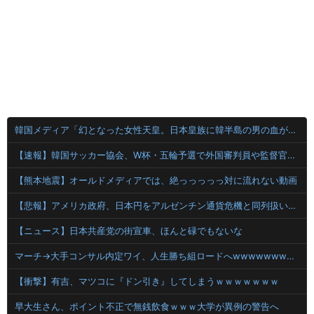
韓国メディア「幻となった女性天皇。日本皇族に韓半島の男の血が入る可能性がゼロに・・・」
【速報】韓国サッカー協会、W杯・五輪予選で外国審判員や監督官を性接待！！！！
【熊本地震】オールドメディアでは、絶っっっっっ対に流れない動画
【悲報】アメリカ政府、日本円をアルゼンチン通貨危機と同列扱いへ・・・
【ニュース】日本共産党の街宣車、ほんと碌でもないな
マーチ→大手コンサル内定ワイ、人生勝ち組ロードへwwwwwwwwwwwwwwwwww
【衝撃】有吉、マツコに『ドン引き』してしまうｗｗｗｗｗｗｗ
早大生さん、ポイント不正で無銭飲食ｗｗｗ大学が異例の警告へ