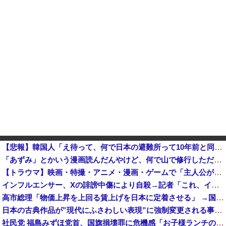
【悲報】韓国人「え待って、何で日本の避難所って10年前と同レベルなの(ドン引き
「あずみ」とかいう漫画読んだんやけど、何で山で修行しただけの子供達があんなに強いんや
【トラウマ】映画・特撮・アニメ・漫画・ゲームで「主人公がガチで敗北した回」と聞いて真っ先に思い浮かぶ
インフルエンサー、Xの誹謗中傷により自殺→記者「これ、インプレゾンビが誹謗中傷の中心じゃね？」→分析していくとヤバイ真実が浮かび上がる他
高市総理「物価上昇を上回る賃上げを日本に定着させる」 →国家公務員月給3.51％増へ 地方公務員も追随する見通し
日本の古典作品が”現代にふさわしい表現”に強制変更される事態が進行中、今の価値観に照らせば……
社民党 福島みずほ党首、国旗損壊罪に危機感「お子様ランチの日の丸は折っても破っても処罰されない、 どうでしょう。本当にそうなのか」