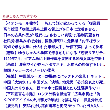
名無しさんのおすすめ
【イオンモール熊本】 一転して話が変わってくる「従業員の避難誘導の証言が複数」イオン側が社内規定に抵触していた疑い
高市総理「物価上昇を上回る賃上げを日本に定着させる」 →国家公務員月給3.51％増へ 地方公務員も追随する見通し
日本の古典作品が”現代にふさわしい表現”に強制変更される事態が進行中、今の価値観に照らせば……
社民党 福島みずほ党首、国旗損壊罪に危機感「お子様ランチの日の丸は折っても破っても処罰されない、 どうでしょう。本当にそうなのか」
高値で米を大量に仕入れた米卸大手、米価下落によって決算が凄まじいことになっている模様
【悲報】ゆうちゃみの暴露で浮き彫りになる『恋愛リアリティー番組』の裏側がヤバイ・・・・・
1944年7月、グアム島に上陸作戦を展開する米海兵隊を空撮！
【画像】 農家ワイが作ったタマネギ、お前らの想像する1.5倍はデカいぞ
韓国サッカーのイメージが墜落
【衝撃】 中国製ルーター20機種にバックドア発見！ ネットに繋ぐだけで35秒ごとに中国のサーバーと通信
中国「大洪水！」中国ダム「決壊」地元民「公式発表より死者多い！」中国政府「住民拘束！（安否不明」中国当局「救助隊動画も削除」台風13号「三峡ダム接近中」→
中国人のリウさん、新エネ車で国境越えたら遠隔操作で30時間ロックされる！
【平和宣言を非難】 ロシア外務省報道官「広島市長は『偽りの呪文』繰り返している」
K-POPアイドルの約半数が3年後には姿を消す…損益分岐点突破は4％未満
【鹿児島】 突然右折し路面電車と衝突 乗っていた男女3人は車を放置しダッシュで逃走中