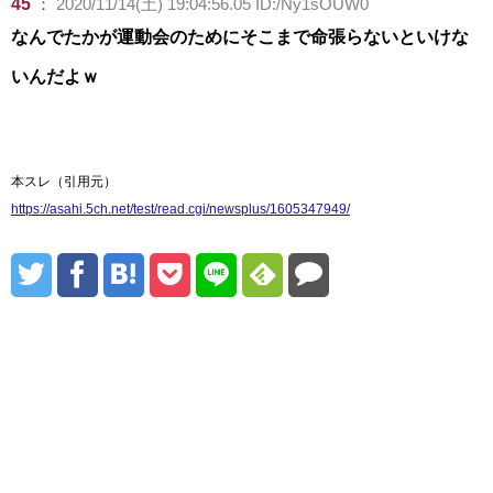
45
：
2020/11/14(土) 19:04:56.05 ID:/Ny1sOUW0
なんでたかが運動会のためにそこまで命張らないといけな
いんだよｗ
本スレ（引用元）
https://asahi.5ch.net/test/read.cgi/newsplus/1605347949/