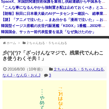
SpaceX、米国防関連技術保護を重視し供給連鎖から中国系を完全排除へ 供給業者に「中国籍人員をSpaceX向けの生産に関わらせないこと」「中国製の設備・部品を使わないこと」を要求し監査実施
「成人向けゲームを大ヒットさせて、とんでもない売り上げが入ったぞー！」→最悪すぎる結果になり、「売り上げ0円だけど、多額の税金を払え」という状況...
「こんな事になるんやから強制置き配は止めておくべき」とユーザーがドン引き、UberEatsが導入した強制置き配が起こしたのは……
【速報】イオンモール熊本の爆発原因が判明！！！！
【朗報】秋田に日本最大級のAIデータセンター建設へ 総事業費2兆円、UAEが巨額投資を協議
中国企業Zbtlink製のルーター20機種にバックドア… 外部から完全制御のおそれ
【謎】「アニメで泣いた」←まあ分かる「漫画で泣いた」←お、おう「小説で泣いた」←は？
韓国型イージス搭載の次世代駆逐艦「KDDX」1番艦…2032年竣工と公示！
韓国国会、サッカー前代表監督を追及「なぜ負けたのか」
アメリカ・ミシガン州の民主党予備選挙 イスラム教徒の“急進左派”候補が勝利確実に⋯トランプ氏は批判
ホーム
２ちゃんねる・５ちゃんねる
※アドブロック等の広告非表示プラグインやアドオンを利用している場合、
一部のコンテンツが表示されなくなったり、サイト全体のレイアウトが崩れ
彡(°)(°)?「ざっけんなマジで。残業代でんわこ
たりする場合があります。
き使うわくそ共！」
2016/8/30
（
10年前
）
２ちゃんねる・５ちゃんねる
,
なんJ・なんG・おんJ
3