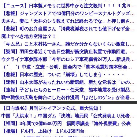
【ニュース】日本製メモリに世界中から注文殺到！！！ １兆５０００億円で工場増築へ
【悲報】ジャンプストアで43億円分のワンピースナルトグッズを購入してキャンセルを繰り返していた32歳女逮捕
夫さん、妻に「天井のシミ数えてれば終わるでな」と押し倒されて性行為 → 凄いことになるｗｗｗｗｗ
【悲報】町のお弁当屋さん「消費税減税されても値下げせず全て利益にする！」と宣言しネットで物議 → ｗｗｗｗｗｗｗｗｗｗｗｗｗｗ
廃止すべき地方空港は？！
「キム兄」こと木村祐一さん、誰だか分からないくらい激変してしまう・・・
【疑問】羽田空港近くで全日空機が衝突防止装置で作動回避。これで「ニアミスではない」ってマジ？
ウクライナ軍参謀本部「今年のロシア軍死傷者24万人…新規兵力の募集規模を上回る」！
（ ´_ゝ`）中道・立憲・公明、国会内で「熊本地震対策本部会議」各省庁からヒアリング・現地から意見聴取「パーティション、人手、宿泊施設の不足や、...
【悲報】日本の歴史、ついに『崩壊』してしまう・・・・・
【速報】山本太郎が去ったれいわ新選組、新たな党名は「いのちの党」 略称「いのち」
【速報】子どもたちのヒーロー・任天堂、熊本地震を受け製品修理は無償対応（災害救助法適用地域） 義援金5000万円寄付
戦中戦後の広島を舞台にした名作漫画『はだしのゲン』が全巻50％オフで買える激安セール開催！！このチャンスを見逃すな！！
大進連所属の学生8人、在韓米軍平沢基地に無断侵入…米軍により身柄拘束！
【日向坂46】月刊ジャイアンツ公式、重大告知！
クマが害獣扱いされる風潮にドラマ脚本家が不快感、「何度もクマに会ったことがあるけど全然怖くなかった」と主張しており……
中国「大洪水！」中国ダム「決壊」地元民「公式発表より死者多い！」中国政府「住民拘束！（安否不明」中国当局「救助隊動画も削除」台風13号「三峡ダム接近中」→
【熊本地震】ヒカキン、『神対応』キタァアアアアーーーーーーー！！
【福岡】3年間で2億6500万円 福岡県議会「海外視察費」公表
【悲報】防犯カメラにバッチリ映った55歳露出魔「身に覚えがありません」と容疑を否認。どう言い訳する気だこれ
【相場】ドル円、上抜け 1ドル158円台
日本共産党の街宣車が電柱に衝突「居眠りをしてしまった」同乗していた県議を含め男女3人重傷 - 長野県駒ケ根市 [8/6]