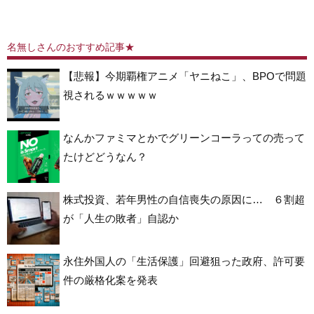
名無しさんのおすすめ記事★
【悲報】今期覇権アニメ「ヤニねこ」、BPOで問題
視されるｗｗｗｗｗ
なんかファミマとかでグリーンコーラっての売って
たけどどうなん？
株式投資、若年男性の自信喪失の原因に… ６割超
が「人生の敗者」自認か
永住外国人の「生活保護」回避狙った政府、許可要
件の厳格化案を発表