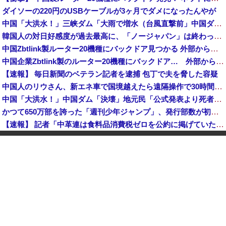
ダイソーの220円のUSBケーブルが3ヶ月でダメになったんやが
中国「大洪水！」三峡ダム「大雨で増水（台風直撃前」中国ダム「緊急放流！」中国鉄道「列車が走行中に流される」中国避難所「支援物資は有料です」謎の勢力「え」→
韓国人の対日好感度が過去最高に、「ノージャパン」は終わった？＝ネット「中国より100倍いい」
中国Zbtlink製ルーター20機種にバックドア見つかる 外部から完全制御のおそれ
中国企業Zbtlink製のルーター20機種にバックドア… 外部から完全制御のおそれ
【速報】 毎日新聞のベテラン記者を逮捕 包丁で夫を脅した容疑
中国人のリウさん、新エネ車で国境越えたら遠隔操作で30時間ロックされる！
中国「大洪水！」中国ダム「決壊」地元民「公式発表より死者多い！」中国政府「住民拘束！（安否不明」中国当局「救助隊動画も削除」台風13号「三峡ダム接近中」→
かつて650万部を誇った「週刊少年ジャンプ」、発行部数が初の100万部割れ
【速報】 記者「中革連は食料品消費税ゼロを公約に掲げていたが？」→階猛氏「そ、それは財源確保という条件付き」
「コンビニ、馬鹿にすんなよ」→あのオーナー夫婦、不起訴ｗｗｗｗｗｗｗｗｗ
【消費税率1％】 「下げるのが筋なんですけど…」消費減税で値下がりする分と同じだけ商品を値上げして店頭価格を変えない店も
中国「大洪水！」中国ダム「決壊」地元民「公式発表より死者多い！」中国政府「住民拘束！（安否不明」中国当局「救助隊動画も削除」台風13号「三峡ダム接近中」→
「中国人ってこんなに嫌われているの？」日本生活9年目で明かす本心！