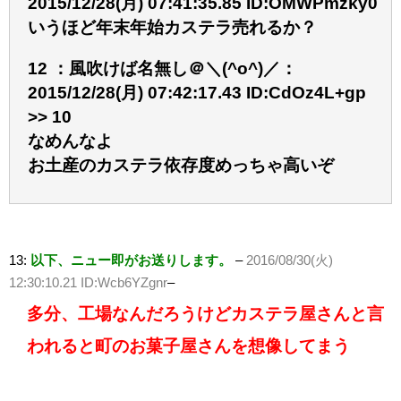
2015/12/28(月) 07:41:35.85 ID:OMWPmzky0
いうほど年末年始カステラ売れるか？
12 ：風吹けば名無し＠＼(^o^)／：
2015/12/28(月) 07:42:17.43 ID:CdOz4L+gp
>> 10
なめんなよ
お土産のカステラ依存度めっちゃ高いぞ
13:
以下、ニュー即がお送りします。
–
2016/08/30(火)
12:30:10.21 ID:Wcb6YZgnr
–
多分、工場なんだろうけどカステラ屋さんと言
われると町のお菓子屋さんを想像してまう