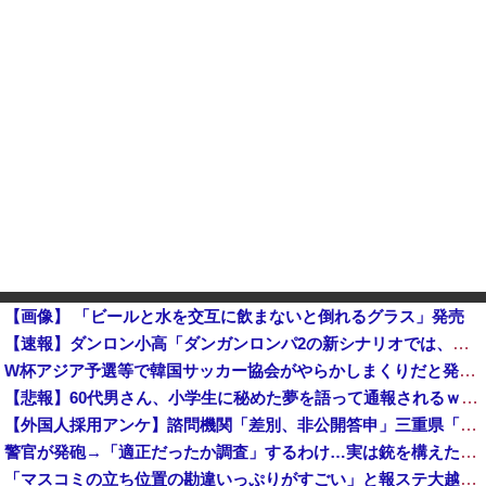
【画像】 「ビールと水を交互に飲まないと倒れるグラス」発売
【速報】ダンロン小高「ダンガンロンパ2の新シナリオでは、人気キャラも殺していきますw」
W杯アジア予選等で韓国サッカー協会がやらかしまくりだと発覚、「いきなり共同開催になったしな」と日韓共
【悲報】60代男さん、小学生に秘めた夢を語って通報されるｗｗｗｗｗｗｗ他
【外国人採用アンケ】諮問機関「差別、非公開答申」三重県「差別に当たらず、公表する方針を決定した」
警官が発砲→「適正だったか調査」するわけ…実は銃を構えただけで警察本部長まで報告！
「マスコミの立ち位置の勘違いっぷりがすごい」と報ステ大越キャスターの台詞に視聴者絶句、高市とトランプを同列視させようという思惑がひしひしと