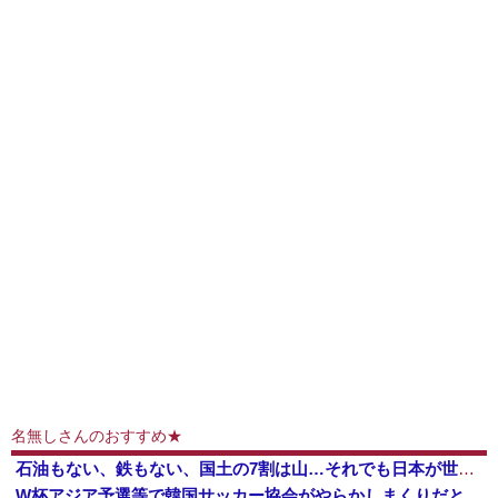
名無しさんのおすすめ★
石油もない、鉄もない、国土の7割は山…それでも日本が世界屈指の経済大国になれた「勤勉さ」以外の勝因！
W杯アジア予選等で韓国サッカー協会がやらかしまくりだと発覚、「いきなり共同開催になったしな」と日韓共催の件に言及する声も……