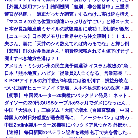
【外国人採用アンケ】諮問機関「差別、非公開答申」三重県「差別に当たらず、公表する方針を決定した」
警官が発砲→「適正だったか調査」するわけ…実は銃を構えただけで警察本部長まで報告！
「マスコミの立ち位置の勘違いっぷりがすごい」と報ステ大越キャスターの台詞に視聴者絶句、高市とトランプを同列視させようという思惑がひしひしと
日本が長距離巡航ミサイルの試験発射に成功！北朝鮮が激怒「日本が戦争国家になろうとしている」「絶対に傍観しない、必ず後悔させる」
【ニュース】日本製メモリに世界中から注文殺到！！！ １兆５０００億円で工場増築へ
夫さん、妻に「天井のシミ数えてれば終わるでな」と押し倒されて性行為 → 凄いことになるｗｗｗｗｗ
【悲報】町のお弁当屋さん「消費税減税されても値下げせず全て利益にする！」と宣言しネットで物議 → ｗｗｗｗｗｗｗｗｗｗｗｗｗｗ
廃止すべき地方空港は？！
アメリカ・ミシガン州の民主党予備選挙 イスラム教徒の“急進左派”候補が勝利確実に⋯トランプ氏は批判
日本「熊本地震」ハビタ「従業員2人亡くなる」営業部長「イオンのスタッフに制止されなかった」日本「部長が連絡後の店員行動を証言（謎」イオン「再入館可能の事実ない」→
K-POPアイドルの約半数が3年後には姿を消す…損益分岐点突破は4％未満
ついに国産ヒューマノイド登場、人手不足深刻化の医療・製造現場などでの活用想定！
【衝撃】 中国製ルーター20機種にバックドア発見！ ネットに繋ぐだけで35秒ごとに中国のサーバーと通信
ダイソーの220円のUSBケーブルが3ヶ月でダメになったんやが
中国「大洪水！」三峡ダム「大雨で増水（台風直撃前」中国ダム「緊急放流！」中国鉄道「列車が走行中に流される」中国避難所「支援物資は有料です」謎の勢力「え」→
韓国人の対日好感度が過去最高に、「ノージャパン」は終わった？＝ネット「中国より100倍いい」
中国Zbtlink製ルーター20機種にバックドア見つかる 外部から完全制御のおそれ
【速報】 毎日新聞のベテラン記者を逮捕 包丁で夫を脅した容疑