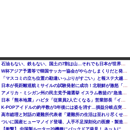
石油もない、鉄もない、国土の7割は山…それでも日本が世界屈指の経済大国になれた「勤勉さ」以外の勝因！
W杯アジア予選等で韓国サッカー協会がやらかしまくりだと発覚、「いきなり共同開催になったしな」と日韓共
「マスコミの立ち位置の勘違いっぷりがすごい」と報ステ大越キャスターの台詞に視聴者絶句、高市とトランプを同列視させようという思惑がひしひしと他
日本が長距離巡航ミサイルの試験発射に成功！北朝鮮が激怒「日本が戦争国家になろうとしている」「絶対に傍観しない、必ず後悔させる」
アメリカ・ミシガン州の民主党予備選挙 イスラム教徒の“急進左派”候補が勝利確実に⋯トランプ氏は批判
日本「熊本地震」ハビタ「従業員2人亡くなる」営業部長「イオンのスタッフに制止されなかった」日本「部長が連絡後の店員行動を証言（謎」イオン「再入館可能の事実ない」→
K-POPアイドルの約半数が3年後には姿を消す…損益分岐点突破は4％未満
高市総理と対話の避難所代表者「避難所の生活は至れり尽くせりで全く不自由ない、ありがとう！日本人でよかった！」
ついに国産ヒューマノイド登場、人手不足深刻化の医療・製造現場などでの活用想定！
【衝撃】 中国製ルーター20機種にバックドア発見！ ネットに繋ぐだけで35秒ごとに中国のサーバーと通信