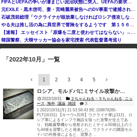
FIFAとUEFAの争いが凄まじい泥沼状態に突入、UEFAの要求を呑んだFIFAだったがUEFA側は強硬姿勢を崩さず……
【悲報】集英社オンライン、1人のシャドウボクシング（43億注文）によって長期間業務を妨害され続けていた模様・・・
元EXILE・黒木啓司、妻・宮崎麗果被告へのDV事案で逮捕されていた 宮崎は全身打撲、頭部裂傷及び打撲、頸部損傷の怪我 #芸能 | 脱税とDV
【速報】パさん「平和を願う式典なのに防弾ガラスと防弾バッグSP」安倍元首相の悲劇や石破前首相も同環境だったことは忘れる
石破茂前総理「ウクライナが核放棄しなければロシア侵攻しなかった」！
岸田文雄元首相「円安を阻止するために日米の通貨当局が実施した為替介入は一時しのぎに過ぎない」
やる夫は推し活の為に異世界で冒険をするようです 第１５６話 その２
【速報】 エッセイスト「原爆を二度と使わせてはならない」→リプ「もちろん中国の核も非難する？」→即ブロック
韓国警察、大韓サッカー協会を家宅捜索 代表監督選考巡り
※アドブロック等の広告非表示プラグインやアドオンを利用している場合、
一部のコンテンツが表示されなくなったり、サイト全体のレイアウトが崩れ
「
2022年10月
」
一覧
たりする場合があります。
1
2
3
4
5
ロシア、モルドバにミサイル攻撃か…
2022/10/31
２ちゃんねる・５ちゃんねる
,
ニュ
ース
,
海外
,
議論
,
雑談
3
1 2022/10/31(月) 21:53:59.43 BE:158879285-
PLT(16151) 【キーウ=共同】ウクライナ軍は31日、ロ
シア軍によるインフラ施設を狙った攻撃が全土であ
り、戦略爆撃機から発射されたミサイル50発以上のう
ち44発を迎撃したと発表した。ウクライナの隣国モル
ドバの外務省によると、迎撃さ...