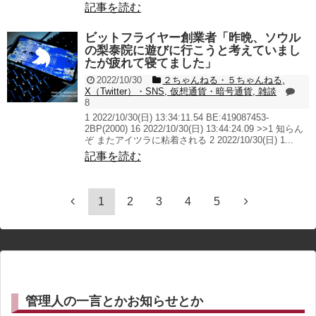
記事を読む
ビットフライヤー創業者「昨晩、ソウル
の梨泰院に遊びに行こうと考えていまし
たが疲れて寝てました」
2022/10/30
２ちゃんねる・５ちゃんねる
,
X（Twitter）・SNS
,
仮想通貨・暗号通貨
,
雑談
8
1 2022/10/30(日) 13:34:11.54 BE:419087453-
2BP(2000) 16 2022/10/30(日) 13:44:24.09 >>1 知らん
ぞ またアイツラに粘着される 2 2022/10/30(日) 1...
記事を読む
1
2
3
4
5
管理人の一言とかお知らせとか