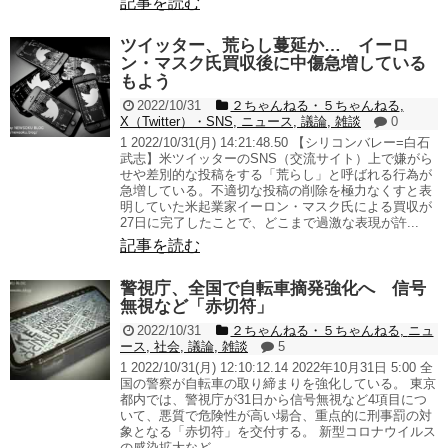
記事を読む
ツイッター、荒らし蔓延か… イーロ
ン・マスク氏買収後に中傷急増している
もよう
2022/10/31
２ちゃんねる・５ちゃんねる
,
X（Twitter）・SNS
,
ニュース
,
議論
,
雑談
0
1 2022/10/31(月) 14:21:48.50 【シリコンバレー=白石
武志】米ツイッターのSNS（交流サイト）上で嫌がら
せや差別的な投稿をする「荒らし」と呼ばれる行為が
急増している。不適切な投稿の削除を極力なくすと表
明していた米起業家イーロン・マスク氏による買収が
27日に完了したことで、どこまで過激な表現が許...
記事を読む
警視庁、全国で自転車摘発強化へ 信号
無視など「赤切符」
2022/10/31
２ちゃんねる・５ちゃんねる
,
ニュ
ース
,
社会
,
議論
,
雑談
5
1 2022/10/31(月) 12:10:12.14 2022年10月31日 5:00 全
国の警察が自転車の取り締まりを強化している。 東京
都内では、警視庁が31日から信号無視など4項目につ
いて、悪質で危険性が高い場合、重点的に刑事罰の対
象となる「赤切符」を交付する。 新型コロナウイルス
の感染拡大など...