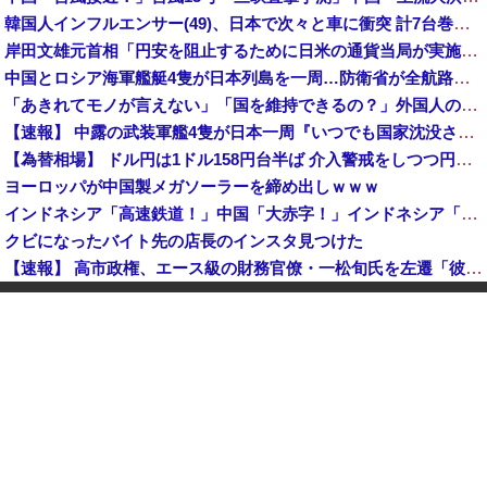
韓国人インフルエンサー(49)、日本で次々と車に衝突 計7台巻き込み 八王子
岸田文雄元首相「円安を阻止するために日米の通貨当局が実施した為替介入は一時しのぎに過ぎない」
中国とロシア海軍艦艇4隻が日本列島を一周…防衛省が全航路を公開！
「あきれてモノが言えない」「国を維持できるの？」外国人の永住許可要件の厳格化で在日中国人の本音は？
【速報】 中露の武装軍艦4隻が日本一周『いつでも国家沈没させられるぞ』
【為替相場】 ドル円は1ドル158円台半ば 介入警戒をしつつ円売りが続行
ヨーロッパが中国製メガソーラーを締め出しｗｗｗ
インドネシア「高速鉄道！」中国「大赤字！」インドネシア「運営会社の株式購入！（負債対策」中国「はい（巨額負債」インドネシア「700km延伸計画！（実質中止」→
クビになったバイト先の店長のインスタ見つけた
【速報】 高市政権、エース級の財務官僚・一松旬氏を左遷「彼は協力的でなかった」財務省の言いなりではないことが判明
中国製ルーター20機種にバックドア 外部から完全制御できる機能が仕込まれていた
石油もない、鉄もない、国土の7割は山…それでも日本が世界屈指の経済大国になれた「勤勉さ」以外の勝因！
日本が長距離巡航ミサイルの試験発射に成功！北朝鮮が激怒「日本が戦争国家になろうとしている」「絶対に傍観しない、必ず後悔させる」
アメリカ・ミシガン州の民主党予備選挙 イスラム教徒の“急進左派”候補が勝利確実に⋯トランプ氏は批判
日本「熊本地震」ハビタ「従業員2人亡くなる」営業部長「イオンのスタッフに制止されなかった」日本「部長が連絡後の店員行動を証言（謎」イオン「再入館可能の事実ない」→