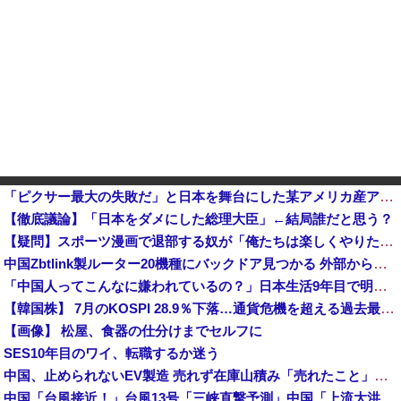
「ピクサー最大の失敗だ」と日本を舞台にした某アメリカ産アニメが話題に、日本と韓国の両方に失礼すぎるわ……
【徹底議論】「日本をダメにした総理大臣」←結局誰だと思う？
【疑問】スポーツ漫画で退部する奴が「俺たちは楽しくやりたかったんだよ」って言い出す理由ｗｗｗｗｗ他
中国Zbtlink製ルーター20機種にバックドア見つかる 外部から完全制御のおそれ
「中国人ってこんなに嫌われているの？」日本生活9年目で明かす本心！
【韓国株】 7月のKOSPI 28.9％下落…通貨危機を超える過去最大の下げ幅
【画像】 松屋、食器の仕分けまでセルフに
SES10年目のワイ、転職するか迷う
中国、止められないEV製造 売れず在庫山積み「売れたこと」にして補助金を騙し取る事案を思いつきが横行
中国「台風接近！」台風13号「三峡直撃予測」中国「上流大洪水！（三峡上流」中国都市「8/5の映像（動画」三峡ダム「緊急放流（決壊危機」中国「下流大水害（震え声」→