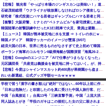
【悲報】 観光客「やっぱり本場のジンギスカンは美味い！」道民ワイ「ぷっｗｗｗｗ」
石破茂前総理「ウクライナが核放棄しなければロシア侵攻しなかった」！
研究者「株式投資にハマる若者はギャンブルにハマる若者と同じ傾向がある」
【衝撃】大阪府警、ミナミの“ベトナムビル”を家宅捜索した結果・・・・・・
韓国陸軍の射撃訓練中だったK1E1戦車で火災、乗員は避難…エンジンルーム付近から出火！
【ニュース】 韓国が熊本被災地に水を支援 ⇒ トイレの水にｗｗｗｗｗｗｗ
韓国メディア 韓国サッカーのイメージが墜落 [8/07]
経済大国の日本、世界に売るものがなさすぎて史上初めて韓国台湾に輸出額抜かされ
ポーランド海軍のコルモランII級掃海艇が国際演習「海風26-2」に参加！
【悲報】Googleのエンジニア「AIで仕事がつまらなくなった」
元区議団長 「共産党は義援金を被災地に持ってはいく。が、持って行った先で党の活動のために使う」 日本共産党「事実ではありません」
【悲報】今度はシャインマスカット約400房が果樹園から盗まれる 参議院議員「日本人ではないと思う」
れいわ新選組、公式グッズ半額セールｗｗｗｗ
あまりにも酷すぎる出来でバカにされまくったアニメ『ワンダンス』、原作者本人が手書きアニメを投稿した結果・・・ｗｗｗｗｗｗ
学校で習う｢漢字の書き順｣は"絶対"ではない…60年以上前に作られた文部省の｢手びき｣が基準となったワケ
西側からの手痛い指摘に激怒した中国総領事館、「これが米国人Youtuberが紹介する本当の中国だ」と動画を公開するも……
「日本は危険だ」と吹聴したのを真に受けた中国人旅行客、だが代替旅行先が日本ほど安全ではなかった結果……
SES10年目のワイ、転職するか迷う
中国「台風接近！」台風13号「三峡直撃予測」中国「上流大洪水！（三峡上流」中国都市「8/5の映像（動画」三峡ダム「緊急放流（決壊危機」中国「下流大水害（震え声」→
中国の「レアアース武器化」が裏目に、世界で重レアアース供給網の構築が加速－米メディア [8/6]
同人誌あとがき「竿役のガキはこの後犯した女の父に殺されます」
FIFAとUEFAの争いが凄まじい泥沼状態に突入、UEFAの要求を呑んだFIFAだったがUEFA側は強硬姿勢を崩さず……