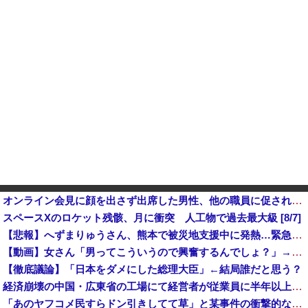
オンライン会見に顔を出さず出席した男性、他の職員に促され顔を出してみた結果ｗｗｗｗｗ
スペースXのロケット残骸、月に衝突 人工物で過去最大級 [8/7]
【悲報】へずまりゅうさん、熊本で被災地支援中に発熱…緊急点滴で回復・・・・・・・・・他
【動画】女さん「男ってこういうので興奮するんでしょ？」→何かがおかしいｗｗｗｗ
【徹底議論】「日本をダメにした総理大臣」←結局誰だと思う？
経済崩壊の中国・広東省の工場にて経営者が従業員に半年以上給料未払いした挙句高飛び。工場は空っぽに
「あのヤフコメ民すらドン引きしてて草」と某事件の衝撃的な公判が話題に、なんか変な力が働いてんのかってくらい……