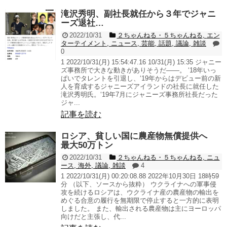
滝沢秀明、副社長就任から３年でジャニ
ーズ退社…
2022/10/31
２ちゃんねる・５ちゃんねる
,
エン
ターテイメント
,
ニュース
,
芸能
,
話題
,
議論
,
雑談
0
1 2022/10/31(月) 15:54:47.16 10/31(月) 15:35 ジャニー
ズ事務所で大きな動きがありそうだ――。 ‘18年いっ
ぱいでタレントを引退し、‘19年からはデビュー前の新
人を育成するジャニーズアイランドの社長に就任した
滝沢秀明氏。‘19年7月にジャニーズ事務所社長だった
ジャ...
記事を読む
ロシア、貧しい国に農産物無償提供へ
最大50万トン
2022/10/31
２ちゃんねる・５ちゃんねる
,
ニュ
ース
,
海外
,
議論
,
雑談
4
1 2022/10/31(月) 00:20:08.88 2022年10月30日 18時59
分 （以下、ソースから抜粋） ウクライナへの軍事侵
攻を続けるロシアは、ウクライナ産の農産物の輸出を
めぐる合意の履行を無期限で停止すると一方的に表明
しました。 また、輸出される農産物は主にヨーロッパ
向けだと主張し、代...