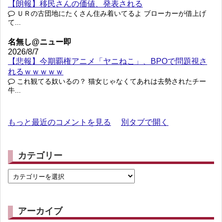
【朗報】移民さんの価値、発表される
ＵＲの古団地にたくさん住み着いてるよ ブローカーが借上げ
て...
名無し@ニュー即
2026/8/7
【悲報】今期覇権アニメ「ヤニねこ」、BPOで問題視さ
れるｗｗｗｗｗ
これ観てる奴いるの？ 猫女じゃなくてあれは去勢されたチー
牛...
もっと最近のコメントを見る
別タブで開く
カテゴリー
アーカイブ