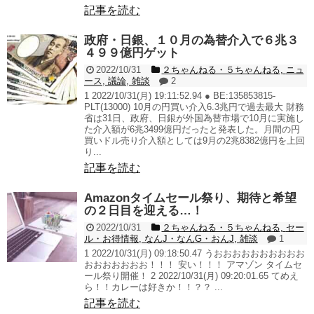
記事を読む
政府・日銀、１０月の為替介入で６兆３
４９９億円ゲット
2022/10/31
２ちゃんねる・５ちゃんねる
,
ニュ
ース
,
議論
,
雑談
2
1 2022/10/31(月) 19:11:52.94 ● BE:135853815-
PLT(13000) 10月の円買い介入6.3兆円で過去最大 財務
省は31日、政府、日銀が外国為替市場で10月に実施し
た介入額が6兆3499億円だったと発表した。月間の円
買いドル売り介入額としては9月の2兆8382億円を上回
り...
記事を読む
Amazonタイムセール祭り、期待と希望
の２日目を迎える…！
2022/10/31
２ちゃんねる・５ちゃんねる
,
セー
ル・お得情報
,
なんJ・なんG・おんJ
,
雑談
1
1 2022/10/31(月) 09:18:50.47 うおおおおおおおおおお
おおおおおおお！！！ 安い！！！ アマゾン タイムセ
ール祭り開催！ 2 2022/10/31(月) 09:20:01.65 てめえ
ら！！カレーは好きか！！？？ ...
記事を読む