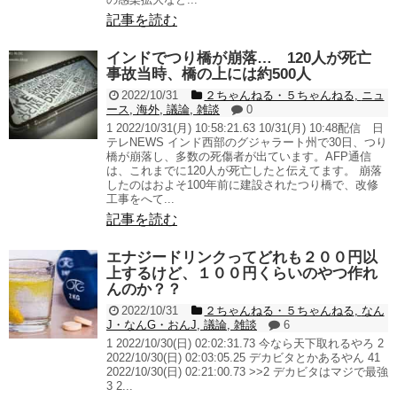
記事を読む
インドでつり橋が崩落… 120人が死亡
事故当時、橋の上には約500人
2022/10/31
２ちゃんねる・５ちゃんねる
,
ニュ
ース
,
海外
,
議論
,
雑談
0
1 2022/10/31(月) 10:58:21.63 10/31(月) 10:48配信 日
テレNEWS インド西部のグジャラート州で30日、つり
橋が崩落し、多数の死傷者が出ています。AFP通信
は、これまでに120人が死亡したと伝えてます。 崩落
したのはおよそ100年前に建設されたつり橋で、改修
工事をへて...
記事を読む
エナジードリンクってどれも２００円以
上するけど、１００円くらいのやつ作れ
んのか？？
2022/10/31
２ちゃんねる・５ちゃんねる
,
なん
J・なんG・おんJ
,
議論
,
雑談
6
1 2022/10/30(日) 02:02:31.73 今なら天下取れるやろ 2
2022/10/30(日) 02:03:05.25 デカビタとかあるやん 41
2022/10/30(日) 02:21:00.73 >>2 デカビタはマジで最強
3 2...