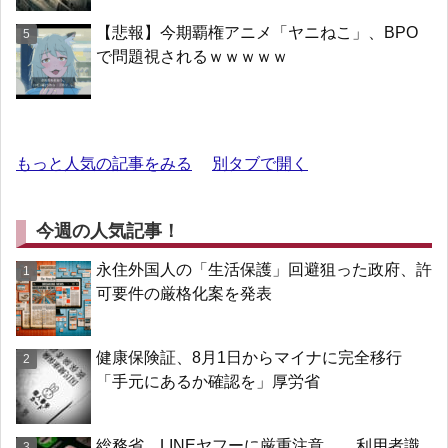
【悲報】今期覇権アニメ「ヤニねこ」、BPO
で問題視されるｗｗｗｗｗ
もっと人気の記事をみる
別タブで開く
今週の人気記事！
永住外国人の「生活保護」回避狙った政府、許
可要件の厳格化案を発表
健康保険証、8月1日からマイナに完全移行
「手元にあるか確認を」厚労省
総務省、LINEヤフーに厳重注意… 利用者識