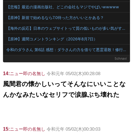
【悲報】最近の漫画出版社、どこの会社もマジでやばいwwwww
【原神】新規で始めるなら7.0待った方がいいとかある？
【海外の反応】日本のウェブサイトって質の低いものが多い気がする → 「日本のIT業界は色々と問題があるからな」「ゲームのUIは優れてるのに不思議」
【原神】週間コメントランキング（2026年8月7日）
令和のダラさん 第6話 感想：ダラさんの力を借りて悪霊退散！修行すれば本当に悪霊ハンターになれそう！
5chnavi
14:
ニュー即の名無し
令和元年 05/02(木)00:28:08
風間君の懐かしいってそんなにいいことな
んかなみたいなセリフで涙腺ぶち壊れた
15:
ニュー即の名無し
令和元年 05/02(木)00:30:03