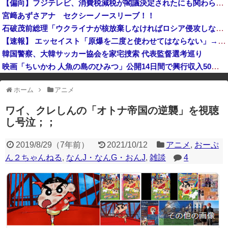
【偏向】フジテレビ、消費税減税が閣議決定されたにも関わらず、消費税減税に反対する大学生を用意して印象操作
高市首相への賛同コメントの多さに苛立つ左派、これは不正工作に違いない！と確信してしまった結果……
宮﨑あずさアナ セクシーノースリーブ！！
岸田文雄元首相「円安を阻止するために日米の通貨当局が実施した為替介入は一時しのぎに過ぎない」
石破茂前総理「ウクライナが核放棄しなければロシア侵攻しなかった」！
【速報】 エッセイスト「原爆を二度と使わせてはならない」→リプ「もちろん中国の核も非難する？」→即ブロック
韓国警察、大韓サッカー協会を家宅捜索 代表監督選考巡り
映画「ちいかわ 人魚の島のひみつ」公開14日間で興行収入50億円突破 最終興収102.8億円の「シン・エヴァ」に並ぶペース
※アドブロック等の広告非表示プラグインやアドオンを利用している場合、
ホーム
アニメ
一部のコンテンツが表示されなくなったり、サイト全体のレイアウトが崩れ
たりする場合があります。
ワイ、クレしんの「オトナ帝国の逆襲」を視聴
し号泣；；
2019/8/29
（
7年前
）
2021/10/12
アニメ
,
おーぷ
ん２ちゃんねる
,
なんJ・なんG・おんJ
,
雑談
4