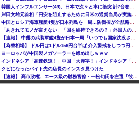
韓国人インフルエンサー(49)、日本で次々と車に衝突 計7台巻き込み 八王子
岸田文雄元首相「円安を阻止するために日米の通貨当局が実施した為替介入は一時しのぎに過ぎない」
中国とロシア海軍艦艇4隻が日本列島を一周…防衛省が全航路を公開！
「あきれてモノが言えない」「国を維持できるの？」外国人の永住許可要件の厳格化で在日中国人の本音は？
【速報】 中露の武装軍艦4隻が日本一周『いつでも国家沈没させられるぞ』
【為替相場】 ドル円は1ドル158円台半ば 介入警戒をしつつ円売りが続行
ヨーロッパが中国製メガソーラーを締め出しｗｗｗ
インドネシア「高速鉄道！」中国「大赤字！」インドネシア「運営会社の株式購入！（負債対策」中国「はい（巨額負債」インドネシア「700km延伸計画！（実質中止」→
クビになったバイト先の店長のインスタ見つけた
【速報】 高市政権、エース級の財務官僚・一松旬氏を左遷「彼は協力的でなかった」財務省の言いなりではないことが判明
中国製ルーター20機種にバックドア 外部から完全制御できる機能が仕込まれていた
石油もない、鉄もない、国土の7割は山…それでも日本が世界屈指の経済大国になれた「勤勉さ」以外の勝因！
日本が長距離巡航ミサイルの試験発射に成功！北朝鮮が激怒「日本が戦争国家になろうとしている」「絶対に傍観しない、必ず後悔させる」
アメリカ・ミシガン州の民主党予備選挙 イスラム教徒の“急進左派”候補が勝利確実に⋯トランプ氏は批判
日本「熊本地震」ハビタ「従業員2人亡くなる」営業部長「イオンのスタッフに制止されなかった」日本「部長が連絡後の店員行動を証言（謎」イオン「再入館可能の事実ない」→
K-POPアイドルの約半数が3年後には姿を消す…損益分岐点突破は4％未満