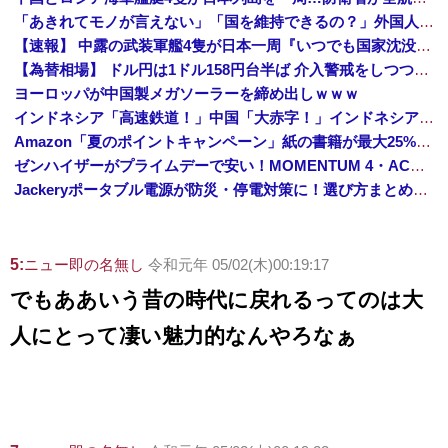
「あきれてモノが言えない」「国を維持できるの？」外国人の永住許可要件の厳格化で在日中国人の本音は？
【速報】 中露の武装軍艦4隻が日本一周『いつでも国家沈没させられるぞ』
【為替相場】 ドル円は1ドル158円台半ば 介入警戒をしつつ円売りが続行
ヨーロッパが中国製メガソーラーを締め出しｗｗｗ
インドネシア「高速鉄道！」中国「大赤字！」インドネシア「運営会社の株式購入！（負債対策」中国「はい（巨額負債」インドネシア「700km延伸計画！（実質中止」→
Amazon「夏のポイントキャンペーン」紙の書籍が最大25%ポイント還元 対象と条件を整理（2026年7月）
ゼンハイザーがプライムデーで安い！MOMENTUM 4・ACCENTUMなど対象モデルまとめ！
Jackeryポータブル電源が防災・停電対策に！選び方まとめ【プライムデー最終日】
5:
ニュー即の名無し
令和元年 05/02(木)00:19:17
でもああいう昔の時代に戻れるってのは大
人にとって凄い魅力的なんやろなぁ