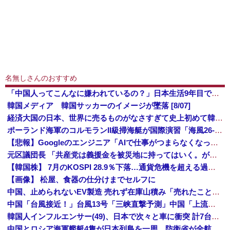
名無しさんのおすすめ
「中国人ってこんなに嫌われているの？」日本生活9年目で明かす本心！
韓国メディア 韓国サッカーのイメージが墜落 [8/07]
経済大国の日本、世界に売るものがなさすぎて史上初めて韓国台湾に輸出額抜かされ
ポーランド海軍のコルモランII級掃海艇が国際演習「海風26-2」に参加！
【悲報】Googleのエンジニア「AIで仕事がつまらなくなった」
元区議団長 「共産党は義援金を被災地に持ってはいく。が、持って行った先で党の活動のために使う」 日本共産党「事実ではありません」
【韓国株】 7月のKOSPI 28.9％下落…通貨危機を超える過去最大の下げ幅
【画像】 松屋、食器の仕分けまでセルフに
中国、止められないEV製造 売れず在庫山積み「売れたこと」にして補助金を騙し取る事案を思いつきが横行
中国「台風接近！」台風13号「三峡直撃予測」中国「上流大洪水！（三峡上流」中国都市「8/5の映像（動画」三峡ダム「緊急放流（決壊危機」中国「下流大水害（震え声」→
韓国人インフルエンサー(49)、日本で次々と車に衝突 計7台巻き込み 八王子
中国とロシア海軍艦艇4隻が日本列島を一周…防衛省が全航路を公開！