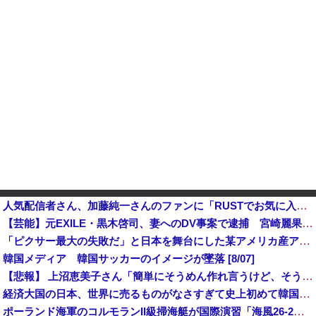
人気配信者さん、加藤純一さんのファンに「RUSTでお気に入りの配信者が負けて嫌だよな？空気読めってなるよな？その結果がVCR。お前らVCR向いてるよ」→大炎上他
【芸能】元EXILE・黒木啓司、妻へのDV事案で逮捕 宮崎麗果被告は全身打撲・頭部裂傷などのけが
「ピクサー最大の失敗だ」と日本を舞台にした某アメリカ産アニメが話題に、日本と韓国の両方に失礼すぎるわ
韓国メディア 韓国サッカーのイメージが墜落 [8/07]
【悲報】 上沼恵美子さん「簡単にそうめん作れ言うけど、そうめん作りて地獄なんよ」
経済大国の日本、世界に売るものがなさすぎて史上初めて韓国台湾に輸出額抜かされ
ポーランド海軍のコルモランII級掃海艇が国際演習「海風26-2」に参加！