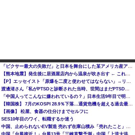
「ピクサー最大の失敗だ」と日本を舞台にした某アメリカ産アニメが話題に、日本と韓国の両方に失礼すぎるわ
【熊本地震】発生後に居酒屋店内から温泉が吹き出す ← これ前触れじゃね？
【P】エッセイスト「原爆を二度と使わせてはならない」→リプ「もちろん中国の核も非難する？」→即ブロック他
渡邊渚さん「私がPTSDと診断された当時、世間はまだPTSDという言葉は浸透されていませんでした」
「中国人ってこんなに嫌われているの？」日本生活9年目で明かす本心！
【韓国株】 7月のKOSPI 28.9％下落…通貨危機を超える過去最大の下げ幅
【画像】 松屋、食器の仕分けまでセルフに
SES10年目のワイ、転職するか迷う
中国、止められないEV製造 売れず在庫山積み「売れたこと」にして補助金を騙し取る事案を思いつきが横行
中国「台風接近！」台風13号「三峡直撃予測」中国「上流大洪水！（三峡上流」中国都市「8/5の映像（動画」三峡ダム「緊急放流（決壊危機」中国「下流大水害（震え声」→