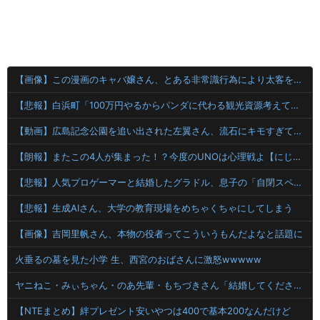
【画像】この漫画のキャバ嬢さん、とある非常識行為により太客を逃してしまうwww
【悲報】白浜町「100万円やるからパンダに代わる観光資源考えてくれ」
【動画】広島記念公園を追い出された左翼さん、流石にキモすぎて炎上
【朗報】またこの4人が集まった！？今度のUNOは心理戦よ【にじさんじ/える】
【悲報】人気プロゲーマーと結婚したグラドル、息子の「自閉スペクトラム症」診断にショックで泣く
【悲報】生成AIさん、大学の教育現場をめちゃくちゃにしてしまう
【画像】吉岡里帆さん、本物の役者ってこういうもんだよなと話題に
火垂るの墓を見た小学 生、西宮のおばさんに激怒wwwww
ヤニねこ・みぃちゃん・のあ先輩・もちづきさん「結婚してください！」←どうする？
【NTEまとめ】絆プレゼント安いやつは400で基本200なんだけど