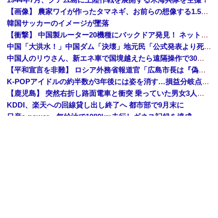
【画像】 農家ワイが作ったタマネギ、お前らの想像する1.5倍はデカいぞ
韓国サッカーのイメージが墜落
【衝撃】 中国製ルーター20機種にバックドア発見！ ネットに繋ぐだけで35秒ごとに中国のサーバーと通信
中国「大洪水！」中国ダム「決壊」地元民「公式発表より死者多い！」中国政府「住民拘束！（安否不明」中国当局「救助隊動画も削除」台風13号「三峡ダム接近中」→
中国人のリウさん、新エネ車で国境越えたら遠隔操作で30時間ロックされる！
【平和宣言を非難】 ロシア外務省報道官「広島市長は『偽りの呪文』繰り返している」
K-POPアイドルの約半数が3年後には姿を消す…損益分岐点突破は4％未満
【鹿児島】 突然右折し路面電車と衝突 乗っていた男女3人は車を放置しダッシュで逃走中
KDDI、楽天への回線貸し出し終了へ 都市部で9月末に
日産e-power、無給油で1980km走行しギネス記録を達成、無駄な発電や送電ロスなくEVよりエコを証明
【動画】 広島記念公園を追い出された左翼さん、流石にキモすぎて炎上
中国「大洪水！」三峡ダム「大雨で増水（台風直撃前」中国ダム「緊急放流！」中国鉄道「列車が走行中に流される」中国避難所「支援物資は有料です」謎の勢力「え」→
中国Zbtlink製ルーター20機種にバックドア見つかる 外部から完全制御のおそれ
「中国人ってこんなに嫌われているの？」日本生活9年目で明かす本心！
Amazon「夏のポイントキャンペーン」紙の書籍が最大25%ポイント還元 対象と条件を整理（2026年7月）
【トップページに戻る】
｜
【人気記事を見る】