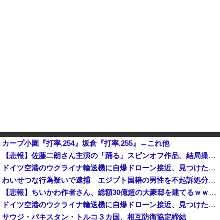
カープ小園『打率.254』坂倉『打率.255』←これ他
【悲報】佐藤二朗さん主演の「踊る」スピンオフ作品、結局撮影中止が決定wwwwwwwwwwww
ドイツ空港のウクライナ輸送機に自爆ドローン接近、見つけた空港職員が蹴り落とす…高性能プラスチック爆弾
わいせつな行為疑いで逮捕 エジプト国籍の男性を不起訴処分 鳥取地検 [8/8]
【悲報】ちいかわ作者さん、総額30億超の大豪邸を建てるｗｗｗｗｗｗｗｗｗｗｗｗｗｗｗｗｗｗｗ
ドイツ空港のウクライナ輸送機に自爆ドローン接近、見つけた空港職員が蹴り落とす…高性能プラスチック爆弾搭載！
サウジ・パキスタン・トルコ３カ国、相互防衛協定締結