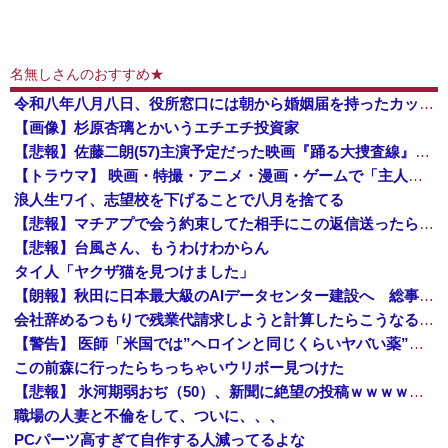
名無しさんのおすすめ★
令和八年八月八日、役所窓口には朝から婚姻届を持ったカップルの列「この日に提出しようねと」
【画像】杉原杏璃とかいうエチエチ投資家
【悲報】佐藤二朗(57)主演予定だった映画『踊る大捜査線』スピンオフ作品の撮影中止が正式に決定
【トラウマ】 映画・特撮・アニメ・漫画・ゲームで「主人公がガチで敗北した回」と聞いて真っ先に思い浮かぶのは？
浪人生ワイ、志望校を下げることで八月を捨てる
【悲報】マチアプで会う約束してた相手にこの返信送ったらブロックされたんやが
【悲報】台風さん、もうわけわからん
タイ人「ヤクザ猫を見つけました」
【朗報】秋田に日本最大級のAIデータセンター建設へ 総事業費2兆円、UAEが巨額投資を協議
会社辞めるつもりで残業代請求しようと計算したらこうなるｗｗｗ
【警告】 医師「米国では”ヘロインと同じくらいヤバい薬”が日本では平気で処方されてる」
この前森に行ったらちっちゃいウリボー見つけた
【悲報】 氷河期弱おぢ（50）、新聞に絶望の投稿ｗｗｗｗｗｗｗｗｗｗｗ
職場の人妻と不倫をして、ついに、、、
PCパーツ高すぎて自作する人減ってるよな