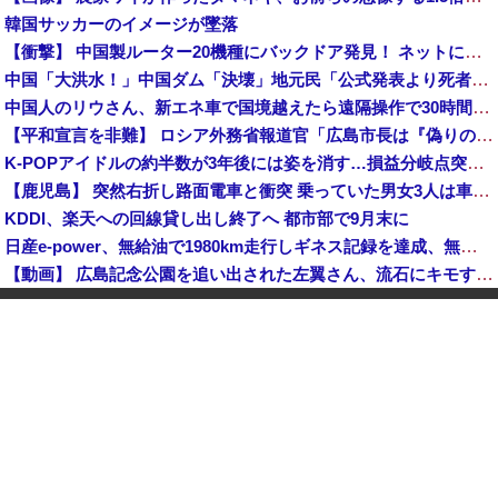
韓国サッカーのイメージが墜落
【衝撃】 中国製ルーター20機種にバックドア発見！ ネットに繋ぐだけで35秒ごとに中国のサーバーと通信
中国「大洪水！」中国ダム「決壊」地元民「公式発表より死者多い！」中国政府「住民拘束！（安否不明」中国当局「救助隊動画も削除」台風13号「三峡ダム接近中」→
中国人のリウさん、新エネ車で国境越えたら遠隔操作で30時間ロックされる！
【平和宣言を非難】 ロシア外務省報道官「広島市長は『偽りの呪文』繰り返している」
K-POPアイドルの約半数が3年後には姿を消す…損益分岐点突破は4％未満
【鹿児島】 突然右折し路面電車と衝突 乗っていた男女3人は車を放置しダッシュで逃走中
KDDI、楽天への回線貸し出し終了へ 都市部で9月末に
日産e-power、無給油で1980km走行しギネス記録を達成、無駄な発電や送電ロスなくEVよりエコを証明
【動画】 広島記念公園を追い出された左翼さん、流石にキモすぎて炎上
中国「大洪水！」三峡ダム「大雨で増水（台風直撃前」中国ダム「緊急放流！」中国鉄道「列車が走行中に流される」中国避難所「支援物資は有料です」謎の勢力「え」→
中国Zbtlink製ルーター20機種にバックドア見つかる 外部から完全制御のおそれ
「中国人ってこんなに嫌われているの？」日本生活9年目で明かす本心！
【韓国株】 7月のKOSPI 28.9％下落…通貨危機を超える過去最大の下げ幅
【画像】 松屋、食器の仕分けまでセルフに
中国、止められないEV製造 売れず在庫山積み「売れたこと」にして補助金を騙し取る事案を思いつきが横行