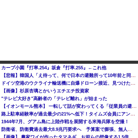
カープ小園『打率.254』坂倉『打率.255』←これ他
【悲報】韓国人「え待って、何で日本の避難所って10年前と同レベルなの(ドン引き
ドイツ空港のウクライナ輸送機に自爆ドローン接近、見つけた空港職員が蹴り落とす…高性能プラスチック爆弾
【画像】杉原杏璃とかいうエチエチ投資家
"テレビ大好き"高齢者の「テレビ離れ」が始まった
【イオンモール熊本】 一転して話が変わってくる「従業員の避難誘導の証言が複数」イオン側が社内規定に抵触していた疑い
路上駐車経験率が過去最少の21%へ低下！タイムズ会員にアンケート
1944年7月、グアム島に上陸作戦を展開する米海兵隊を空撮！
防衛省、防衛費過去最大8.9兆円要求へ 予算案で膨張、無人機・AI導入
【画像】 農家ワイが作ったタマネギ、お前らの想像する1.5倍はデカいぞ