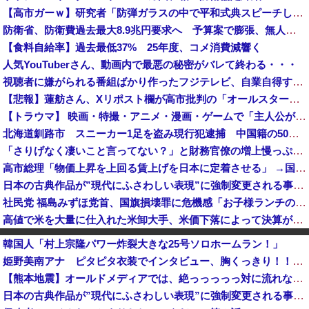
【高市ガーｗ】研究者「防弾ガラスの中で平和式典スピーチした総理がこれまでいたんだろうか？」 → ﾈｯﾄ「あなたの応援してた石破前総理もしてました...
防衛省、防衛費過去最大8.9兆円要求へ 予算案で膨張、無人機・AI導入
【食料自給率】過去最低37% 25年度、コメ消費減響く
人気YouTuberさん、動画内で最悪の秘密がバレて終わる・・・
視聴者に嫌がられる番組ばかり作ったフジテレビ、自業自得すぎる立場に陥ってしまい……
【悲報】蓮舫さん、Xリポスト欄が高市批判の「オールスター状態」で埋め尽くされているとネットで話題に → ………
【トラウマ】 映画・特撮・アニメ・漫画・ゲームで「主人公がガチで敗北した回」と聞いて真っ先に思い浮かぶのは？
北海道釧路市 スニーカー1足を盗み現行犯逮捕 中国籍の50歳女、所持金は4万円「後でお金を払えば許されると思った」[8/7]
「さりげなく凄いこと言ってない？」と財務官僚の増上慢っぷりに衝撃を受ける人が続出、なぜ官僚にすぎない財務省が……
高市総理「物価上昇を上回る賃上げを日本に定着させる」 →国家公務員月給3.51％増へ 地方公務員も追随する見通し
日本の古典作品が”現代にふさわしい表現”に強制変更される事態が進行中、今の価値観に照らせば……
社民党 福島みずほ党首、国旗損壊罪に危機感「お子様ランチの日の丸は折っても破っても処罰されない、 どうでしょう。本当にそうなのか」
高値で米を大量に仕入れた米卸大手、米価下落によって決算が凄まじいことになっている模様
【悲報】ゆうちゃみの暴露で浮き彫りになる『恋愛リアリティー番組』の裏側がヤバイ・・・・・
韓国人「村上宗隆パワー炸裂大きな25号ソロホームラン！」
アメリカの終戦に立ちはだかる壁、イスラエルはトランプ和平案に「同意せず」！
姫野美南アナ ピタピタ衣装でインタビュー、胸くっきり！！【GIF動画あり】
【謎】サウジ・パキスタン・トルコが軍事同盟…これどこと戦う気？
【熊本地震】オールドメディアでは、絶っっっっっ対に流れない動画
【衝撃】ヒコロヒーがコンビニの『割引おにぎり』を買わない理由がこちらｗｗｗｗ
日本の古典作品が”現代にふさわしい表現”に強制変更される事態が進行中、今の価値観に照らせば……
【重要】時事通信の分かりづらい記事でネット混乱！「特定技能2号に5年枠登場」を移民拡大と勘違いし反対パブコメが殺到 ※実際は3年で永住申請できた...