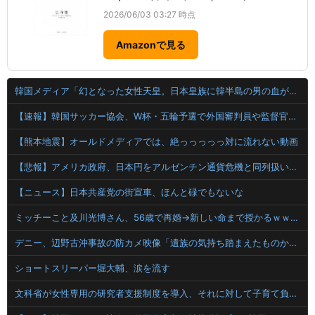
2026/06/03 03:27 時点
Amazonで見る
韓国メディア「幻となった女性天皇。日本皇族に韓半島の男の血が入る可能性がゼロに・・・」
【速報】韓国サッカー協会、W杯・五輪予選で外国審判員や監督官を性接待！！！！
【熊本地震】オールドメディアでは、絶っっっっっ対に流れない動画
【悲報】アメリカ政府、日本円をアルゼンチン通貨危機と同列扱いへ・・・
【ニュース】日本共産党の街宣車、ほんと碌でもないな
ミッチーこと及川光博さん、56歳で再婚→新しい命まで授かるｗｗｗｗｗ
デニー、辺野古沖事故の防カメ映像「遺族の気持ち踏まえたものかくみ取り切れず」
ショートスリーパー堀大輔、涙を流す
文科省が女性専用の研究者支援制度を導入、それに対して子育て負担に苦しむ若手男性研究者は……