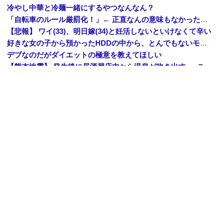
冷やし中華と冷麺一緒にするやつなんなん？
「自転車のルール厳罰化！」← 正直なんの意味もなかった件ｗｗｗｗｗｗｗｗ
【悲報】 ワイ(33)、明日嫁(34)と妊活しないといけなくて辛い
好きな女の子から預かったHDDの中から、とんでもないモノを発見してしまった
デブなのだがダイエットの極意を教えてほしい
【熊本地震】 発生後に居酒屋店内から温泉が吹き出す ← これ前触れじゃね？
【波乗り納豆NG？】 余計なもん食わないで納豆食っときゃ間違いないことが判明した
【疑問】 スポーツ漫画で退部する奴が「俺たちは楽しくやりたかったんだよ」って言い出す理由ｗｗｗｗｗ
【悲報】 観光客「やっぱり本場のジンギスカンは美味い！」道民ワイ「ぷっｗｗｗｗ」
【悲報】 上沼恵美子さん「簡単にそうめん作れ言うけど、そうめん作りて地獄なんよ」
Amazon「夏のポイントキャンペーン」紙の書籍が最大25%ポイント還元 対象と条件を整理（2026年7月）
【トップページに戻る】
｜
【人気記事を見る】