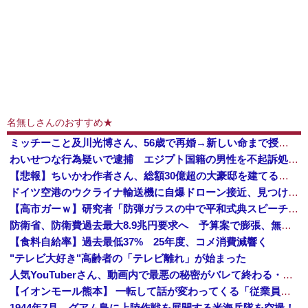
名無しさんのおすすめ★
ミッチーこと及川光博さん、56歳で再婚→新しい命まで授かるｗｗｗｗｗ
わいせつな行為疑いで逮捕 エジプト国籍の男性を不起訴処分 鳥取地検 [8/8]
【悲報】ちいかわ作者さん、総額30億超の大豪邸を建てるｗｗｗｗｗｗｗｗｗｗｗｗｗｗｗｗｗｗｗ
ドイツ空港のウクライナ輸送機に自爆ドローン接近、見つけた空港職員が蹴り落とす…高性能プラスチック爆弾搭載！
【高市ガーｗ】研究者「防弾ガラスの中で平和式典スピーチした総理がこれまでいたんだろうか？」 → ﾈｯﾄ「あなたの応援してた石破前総理もしてました...
防衛省、防衛費過去最大8.9兆円要求へ 予算案で膨張、無人機・AI導入
【食料自給率】過去最低37% 25年度、コメ消費減響く
"テレビ大好き"高齢者の「テレビ離れ」が始まった
人気YouTuberさん、動画内で最悪の秘密がバレて終わる・・・
【イオンモール熊本】 一転して話が変わってくる「従業員の避難誘導の証言が複数」イオン側が社内規定に抵触していた疑い
1944年7月、グアム島に上陸作戦を展開する米海兵隊を空撮！