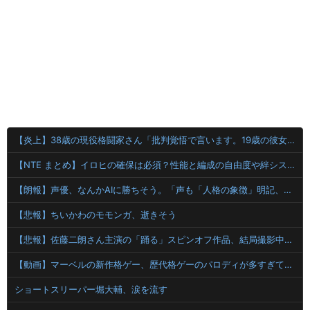
【炎上】38歳の現役格闘家さん「批判覚悟で言います。19歳の彼女と結婚しました」→案の定オバサン達に見つかり炎上
【NTE まとめ】イロヒの確保は必須？性能と編成の自由度や絆システムを徹底評価！
【朗報】声優、なんかAIに勝ちそう。「声も「人格の象徴」明記、法務省」
【悲報】ちいかわのモモンガ、逝きそう
【悲報】佐藤二朗さん主演の「踊る」スピンオフ作品、結局撮影中止が決定wwwwwwwwwwww
【動画】マーベルの新作格ゲー、歴代格ゲーのパロディが多すぎて話題にwwwwwww
ショートスリーパー堀大輔、涙を流す