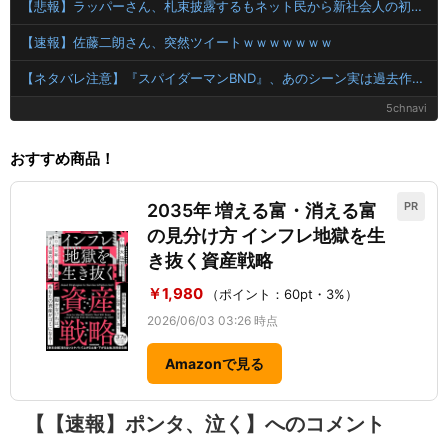
【悲報】ラッパーさん、札束披露するもネット民から新社会人の初ボーナスくらいしかないと笑われる
【速報】佐藤二朗さん、突然ツイートｗｗｗｗｗｗｗ
【ネタバレ注意】『スパイダーマンBND』、あのシーン実は過去作のセルフカバーだった
5chnavi
おすすめ商品！
PR
2035年 増える富・消える富
の見分け方 インフレ地獄を生
き抜く資産戦略
￥1,980
（ポイント：60pt・3%）
2026/06/03 03:26 時点
Amazonで見る
【【速報】ポンタ、泣く】へのコメント