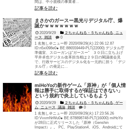
間は、中小規模の事業者...
記事を読む
まさかのガースー黒光りデジタル庁、爆
誕かｗｗｗｗｗｗｗ
2020/9/29
２ちゃんねる・５ちゃんねる
,
ニュ
ース
,
雑談
0
1 名無し＠ニュー即 2020/09/29(火) 22:06:12.87
ID:n5xi098e0● BE:886559449-PLT(22000) デジタル庁
準備室、スローガンは“ガースー” ３０日に立ち上げ
平井卓也デジタル改革担当相は２９日の閣議後会見
で、行政サービスのデジタル化を一元的に担う 「デジ
タル庁」の発足に...
記事を読む
miHoYoの新作ゲーム「原神」が「個人情
報は勝手に取得するが保証はできない」
という規約で炎上しているもよう
2020/9/29
２ちゃんねる・５ちゃんねる
,
ゲー
ム
,
ニュース
,
議論
,
雑談
0
1 名無し＠ニュー即 2020/09/29(火) 17:23:56.26
ID:VvxmNrWu0● BE:878898748-PLT(16000) miHoYo
が28日に正式リリースした『原神（Genshin
Impact）』。 PC、PlayStation4、iOS、Androidにて