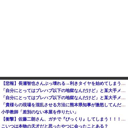
【悲報】長瀬智也さんぶっ壊れる→利きタイヤを始めてしまうｗｗｗｗｗ
「自分にとってはプレハブ以下の地獄なんだけど」と某大手メーカーの横浜本社にツッコミ殺到、オシャレなオ
「自分にとってはプレハブ以下の地獄なんだけど」と某大手メーカーの横浜本社にツッコミ殺到、オシャレなオフィスに特化してしまった結果……他
「貴様らの現場を混乱させる方法に熊本県知事が激怒してんだよ」と報道特集の非常識すぎる要求に視聴者激怒仕事に矜持とかないのかね？、
小学教師「差別のない本屋を作りたい」
【衝撃】佐藤二朗さん、ガチで『びっくり』してしまう！！！！！！
こいつは本物の天才だと思ったやつに会ったことある？