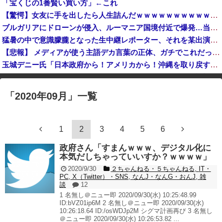
「宝くじの1番賢い買い方」←これ
【速報】マスゴミ「韓国大統領の公用車は6000万円で安全装備！」手のひらクルッ「高市の公用車は3000万円で贅沢！」
【驚愕】女友に手を出したら人生詰んだｗｗｗｗｗｗｗｗｗｗｗwwww
ロシア「高市は誰が原爆を投下したか言及しなかった。広島と長崎に落ちたのはUFOだと思っているのか?」
ブルガリアにドローンが侵入、ルーマニア国境付近で爆発…当局「ウクライナ軍がよく使う機種」！
8年前の沖縄県知事選「この選挙で玉城デニーと共に日本政府からアメリカから沖縄を取り戻す」
猛暑の中で意識朦朧となった生中継レポーター、それを某出演者が爆笑しながら現場レポート続行を強制する動画が再注目されて……
【悲報】 メディアが使う主語デカ言葉の正体、ガチでこれだったｗｗｗｗ
玉城デニー氏「日本政府から！アメリカから！沖縄を取り戻す！」（動画あり）
K-POPアイドルの約半数が3年後には姿を消す…損益分岐点突破は4％未満
「
2020年09月
」
一覧
※アドブロック等の広告非表示プラグインやアドオンを利用している場合、
一部のコンテンツが表示されなくなったり、サイト全体のレイアウトが崩れ
たりする場合があります。
1
2
3
4
5
6
政府さん「すまんｗｗｗ、デジタル化に
本気だしちゃっていいすか？ｗｗｗｗ」
2020/9/30
２ちゃんねる・５ちゃんねる
,
IT・
PC
,
X（Twitter）・SNS
,
なんJ・なんG・おんJ
,
雑
談
12
1 名無し＠ニュー即 2020/09/30(水) 10:25:48.99
ID:bVZ01ip6M 2 名無し＠ニュー即 2020/09/30(水)
10:26:18.64 ID:/osWDJp2M シグマ計画再び 3 名無し
＠ニュー即 2020/09/30(水) 10:26:53.82 ...