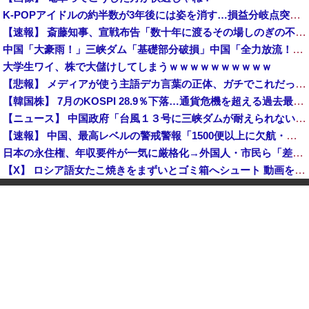
K-POPアイドルの約半数が3年後には姿を消す…損益分岐点突破は4％未満
【速報】 斎藤知事、宣戦布告「数十年に渡るその場しのぎの不適切会計、私の代でケリをつける」
中国「大豪雨！」三峡ダム「基礎部分破損」中国「全力放流！」台風13号「中国上陸予測」台風15号「中国接近（画像」中国「台風同時上陸！（穀物生産が壊滅危機」→
大学生ワイ、株で大儲けしてしまうｗｗｗｗｗｗｗｗｗｗ
【悲報】 メディアが使う主語デカ言葉の正体、ガチでこれだったｗｗｗｗ
【韓国株】 7月のKOSPI 28.9％下落…通貨危機を超える過去最大の下げ幅
【ニュース】 中国政府「台風１３号に三峡ダムが耐えられない！全開放流しろ！」⇒ 下流域の街が壊滅状態ｗｗｗｗｗ
【速報】 中国、最高レベルの警戒警報「1500便以上に欠航・避難勧告が発令」
日本の永住権、年収要件が一気に厳格化→外国人・市民ら「差別だ！」と抗議
【X】 ロシア語女たこ焼きをまずいとゴミ箱へシュート 動画を公開
日本人はBYDの軽EV「ラッコ」をどう見ているのか？…中国メディア！
スタバで大量にいるMacBookいじってるやつって何やってんの？
外国人YouTuberが長崎の民家に不法侵入、「これ留守にしてるだけじゃないの？」と激怒する人が続出中
【速報】 ウクライナからのエネルギー施設攻撃で窮地のロシアを韓国が助けていたことが判明「韓国で船積みの精製油3万トンがロシア行き」
【鹿児島】 突然右折し路面電車と衝突 乗っていた男女3人は車を放置しダッシュで逃走中
中国「大豪雨！」三峡ダム「基礎部分破損」中国「全力放流！」台風13号「中国上陸予測」台風15号「中国接近（画像」中国「台風同時上陸！（穀物生産が壊滅危機」→