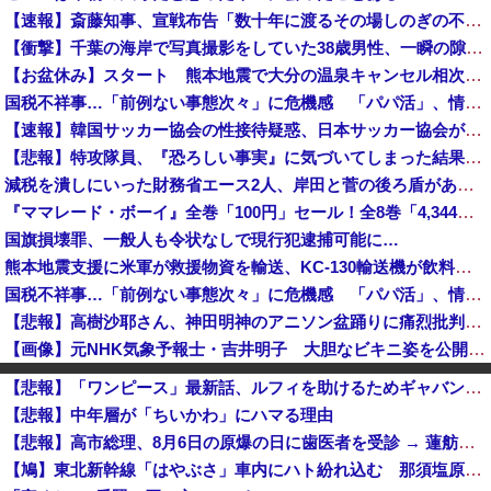
【速報】斎藤知事、宣戦布告「数十年に渡るその場しのぎの不適切会計、私の代でケリをつける」
【衝撃】千葉の海岸で写真撮影をしていた38歳男性、一瞬の隙に波にさらわれた結果・・・
【お盆休み】スタート 熊本地震で大分の温泉キャンセル相次ぐ 被害なしでも旅行先変更
国税不祥事…「前例ない事態次々」に危機感 「パパ活」、情報漏えいも…
【速報】韓国サッカー協会の性接待疑惑、日本サッカー協会が4人の日本人審判員を調査「調査後に結果を公表します」
【悲報】特攻隊員、『恐ろしい事実』に気づいてしまった結果・・・・
減税を潰しにいった財務省エース2人、岸田と菅の後ろ盾があるから地位は安泰だと信じていたら……
『ママレード・ボーイ』全巻「100円」セール！全8巻「4,344円」→「800円」！りぼん世代の名作！お互いの両親が相手を交換して再婚しちゃう今...
国旗損壊罪、一般人も令状なしで現行犯逮捕可能に…
熊本地震支援に米軍が救援物資を輸送、KC-130輸送機が飲料水約16トンを空輸！
国税不祥事…「前例ない事態次々」に危機感 「パパ活」、情報漏えいも…
【悲報】高樹沙耶さん、神田明神のアニソン盆踊りに痛烈批判「日本の品格が落ちた！」 ← 突っ込み殺到 ………
【画像】元NHK気象予報士・吉井明子 大胆なビキニ姿を公開wwww
空自、謎の未確認大型ミサイルを搭載しテスト飛行…「25式地対艦誘導弾」空中発射型が初めて姿を見せた！
【悲報】「ワンピース」最新話、ルフィを助けるためギャバンが腕を失ってしまうｗｗｗｗ
「世界唯一の被爆国は北朝鮮」と主張し、チラシを配布する輩が発生
【悲報】中年層が「ちいかわ」にハマる理由
【ﾈｯﾄで話題】『日本がミサイルを撃ち込まれても「武力強化すれば良かった」ではなく「外交不足」なんですよ！』ｗｗｗｗｗｗｗｗｗｗｗｗｗｗｗｗ
【悲報】高市総理、8月6日の原爆の日に歯医者を受診 → 蓮舫さん「この日を避けて治療に行くべき立場では？なぜ、この日に？との思いが拭えない！」ｗｗｗｗｗｗｗｗｗｗ
北朝鮮、ロシアに3〜5万人派兵決定 ゼレンスキー氏「これはアジア諸国にとって脅威」「 韓国はウクライナとより密接に協力すべき。韓国の支援を受け取...
【鳩】東北新幹線「はやぶさ」車内にハト紛れ込む 那須塩原に9分停車 栃木
台湾、平和式典で長崎市に激怒「長崎は中国に迎合している」