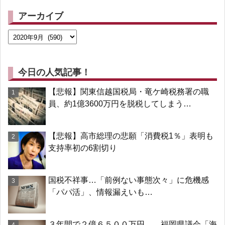
アーカイブ
今日の人気記事！
【悲報】関東信越国税局・竜ケ崎税務署の職
員、約1億3600万円を脱税してしまう…
【悲報】高市総理の悲願「消費税1％」表明も
支持率初の6割切り
国税不祥事…「前例ない事態次々」に危機感
「パパ活」、情報漏えいも…
３年間で２億６５００万円… 福岡県議会「海