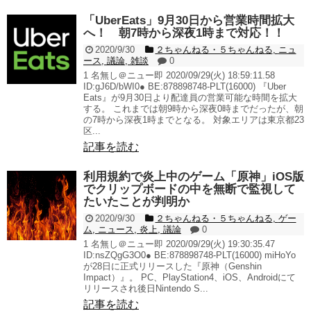
「UberEats」9月30日から営業時間拡大
へ！ 朝7時から深夜1時まで対応！！
2020/9/30
２ちゃんねる・５ちゃんねる
,
ニュ
ース
,
議論
,
雑談
0
1 名無し＠ニュー即 2020/09/29(火) 18:59:11.58
ID:gJ6D/bWI0● BE:878898748-PLT(16000) 『Uber
Eats』が9月30日より配達員の営業可能な時間を拡大
する。 これまでは朝9時から深夜0時までだったが、朝
の7時から深夜1時までとなる。 対象エリアは東京都23
区...
記事を読む
利用規約で炎上中のゲーム「原神」iOS版
でクリップボードの中を無断で監視して
たいたことが判明か
2020/9/30
２ちゃんねる・５ちゃんねる
,
ゲー
ム
,
ニュース
,
炎上
,
議論
0
1 名無し＠ニュー即 2020/09/29(火) 19:30:35.47
ID:nsZQgG3O0● BE:878898748-PLT(16000) miHoYo
が28日に正式リリースした『原神（Genshin
Impact）』。 PC、PlayStation4、iOS、Androidにて
リリースされ後日Nintendo S...
記事を読む