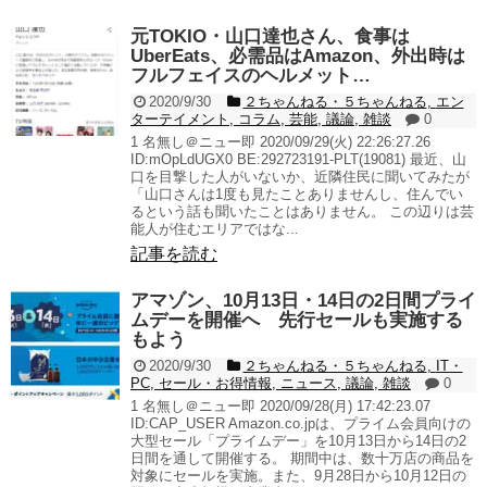
元TOKIO・山口達也さん、食事は
UberEats、必需品はAmazon、外出時は
フルフェイスのヘルメット…
2020/9/30
２ちゃんねる・５ちゃんねる
,
エン
ターテイメント
,
コラム
,
芸能
,
議論
,
雑談
0
1 名無し＠ニュー即 2020/09/29(火) 22:26:27.26
ID:mOpLdUGX0 BE:292723191-PLT(19081) 最近、山
口を目撃した人がいないか、近隣住民に聞いてみたが
「山口さんは1度も見たことありませんし、住んでい
るという話も聞いたことはありません。 この辺りは芸
能人が住むエリアではな...
記事を読む
アマゾン、10月13日・14日の2日間プライ
ムデーを開催へ 先行セールも実施する
もよう
2020/9/30
２ちゃんねる・５ちゃんねる
,
IT・
PC
,
セール・お得情報
,
ニュース
,
議論
,
雑談
0
1 名無し＠ニュー即 2020/09/28(月) 17:42:23.07
ID:CAP_USER Amazon.co.jpは、プライム会員向けの
大型セール「プライムデー」を10月13日から14日の2
日間を通して開催する。 期間中は、数十万店の商品を
対象にセールを実施。また、9月28日から10月12日の