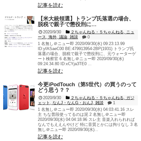
記事を読む
【米大統領選】トランプ氏落選の場合、
脱税で親子で懲役刑に…
2020/9/30
２ちゃんねる・５ちゃんねる
,
ニュ
ース
,
海外
,
議論
,
雑談
0
1 名無し＠ニュー即 2020/09/30(水) 09:23:13.99
ID:yfASaeC00 BE:479913954-2BP(1931) トランプ氏
落選の場合、脱税で親子で懲役刑に、元ウォーターゲ
ート検察官 6 名無し＠ニュー即 2020/09/30(水)
09:24:34.80 ID:xCYja3TE0 ...
記事を読む
今更iPodTouch（第5世代）の買うのって
どう思う？？
2020/9/30
２ちゃんねる・５ちゃんねる
,
ガジ
ェット
,
なんJ・なんG・おんJ
,
雑談
1
1 名無し＠ニュー即 2020/09/30(水) 04:03:41.16 スレ
主 ちな普段使ってるのは泥 2 名無し＠ニュー即
2020/09/30(水) 04:04:18.96 スレ主 音楽入れられれば
なんでもええんやけど 特に音質とかには拘りなし 3 名
無し＠ニュー即 2020/09/30(水)...
記事を読む