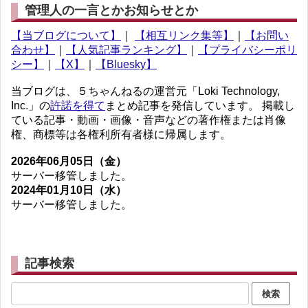
管理人の一言とかお知らせとか
【当ブログについて】
｜
【相互リンク集等】
｜
【お問い
合わせ】
｜
【人気記事ランキング】
｜
【プライバシーポリ
シー】
｜
【X】
｜
【Bluesky】
当ブログは、５ちゃんねるの運営元「Loki Technology,
Inc.」の
許諾を得て
まとめ記事を発信しています。 掲載し
ている記事・動画・画像・音声などの著作権または肖像
権、商標等は各権利所有者様に帰属します。
2026年06月05日（金）
サーバー移管しました。
2024年01月10日（水）
サーバー移管しました。
記事検索