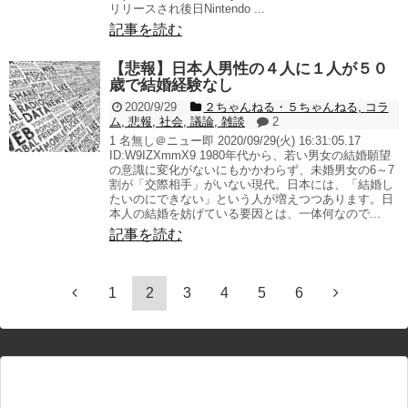
リリースされ後日Nintendo ...
記事を読む
【悲報】日本人男性の４人に１人が５０
歳で結婚経験なし
2020/9/29
２ちゃんねる・５ちゃんねる
,
コラ
ム
,
悲報
,
社会
,
議論
,
雑談
2
1 名無し＠ニュー即 2020/09/29(火) 16:31:05.17
ID:W9IZXmmX9 1980年代から、若い男女の結婚願望
の意識に変化がないにもかかわらず、未婚男女の6～7
割が「交際相手」がいない現代。日本には、「結婚し
たいのにできない」という人が増えつつあります。日
本人の結婚を妨げている要因とは、一体何なので...
記事を読む
1
2
3
4
5
6