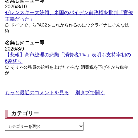
名無し@ニュー即
2026/8/10
ゼレンスキー大統領、米国のバイデン前政権を批判「官僚
主義だった」
ドイツですらPAC2をこれから作るのにウクライナにそんな技
術...
名無し@ニュー即
2026/8/9
【悲報】高市総理の悲願「消費税1％」表明も支持率初の
6割切り
そりゃ公務員の給料を上げたからな 消費税を下げるから税金
が...
もっと最近のコメントを見る
別タブで開く
カテゴリー