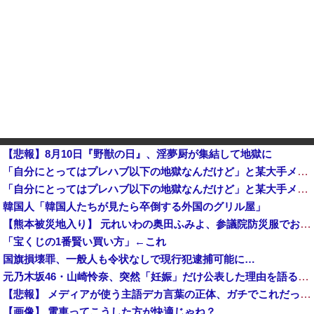
【悲報】8月10日『野獣の日』、淫夢厨が集結して地獄に
「自分にとってはプレハブ以下の地獄なんだけど」と某大手メーカーの横浜本社にツッコミ殺到、オシャレなオフィスに特化してしまった結果……他
「自分にとってはプレハブ以下の地獄なんだけど」と某大手メーカーの横浜本社にツッコミ殺到、オシャレなオ
韓国人「韓国人たちが見たら卒倒する外国のグリル屋」
【熊本被災地入り】 元れいわの奥田ふみよ、参議院防災服でお食事楽しむ写真投稿「同席者は笑顔にサムズアップ」
「宝くじの1番賢い買い方」←これ
国旗損壊罪、一般人も令状なしで現行犯逮捕可能に…
元乃木坂46・山崎怜奈、突然「妊娠」だけ公表した理由を語る！！！
【悲報】 メディアが使う主語デカ言葉の正体、ガチでこれだったｗｗｗｗ
【画像】 電車ってこうした方が快適じゃね？